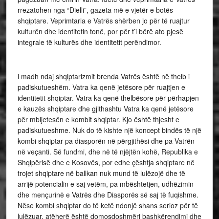
rrezatohen nga “Dielli”, gazeta më e vjetër e botës
shqiptare. Veprimtaria e Vatrës shërben jo për të ruajtur
kulturën dhe identitetin tonë, por për t’i bërë ato pjesë
integrale të kulturës dhe identitetit perëndimor.
Përkushti
i madh ndaj shqiptarizmit brenda Vatrës është në thelb i
padiskutueshëm. Vatra ka qenë jetësore për ruajtjen e
identitetit shqiptar. Vatra ka qenë thelbësore për përhapjen
e kauzës shqiptare dhe gjithashtu Vatra ka qenë jetësore
për mbijetesën e kombit shqiptar. Kjo është thjesht e
padiskutueshme. Nuk do të kishte një koncept bindës të një
kombi shqiptar pa diasporën në përgjithësi dhe pa Vatrën
në veçanti. Së fundmi, dhe në të njëjtën kohë, Republika e
Shqipërisë dhe e Kosovës, por edhe çështja shqiptare në
trojet shqiptare në ballkan nuk mund të lulëzojë dhe të
arrijë potencialin e saj vetëm, pa mbështetjen, udhëzimin
dhe mençurinë e Vatrës dhe Diasporës së saj të fuqishme.
Nëse kombi shqiptar do të ketë ndonjë shans serioz për të
lulëzuar, atëherë është domosdoshmëri bashkërendimi dhe