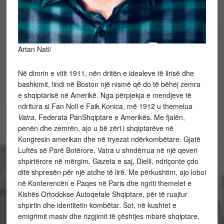
Artan Nati/
Në dimrin e vitit 1911, nën dritën e idealeve të lirisë dhe
bashkimit, lindi në Boston një nismë që do të bëhej zemra
e shqiptarisë në Amerikë. Nga përpjekja e mendjeve të
ndritura si Fan Noli e Faik Konica, më 1912 u themelua
Vatra
, Federata PanShqiptare e Amerikës. Me fjalën,
penën dhe zemrën, ajo u bë zëri i shqiptarëve në
Kongresin amerikan dhe në tryezat ndërkombëtare. Gjatë
Luftës së Parë Botërore, Vatra u shndërrua në një qeveri
shpirtërore në mërgim. Gazeta e saj, Dielli, ndriçonte çdo
ditë shpresën për një atdhe të lirë. Me përkushtim, ajo loboi
në Konferencën e Paqes në Paris dhe ngriti themelet e
Kishës Ortodokse Autoqefale Shqiptare, për të ruajtur
shpirtin dhe identitetin kombëtar. Sot, në kushtet e
emigrimit masiv dhe rizgjimit të çështjes mbarë shqiptare,