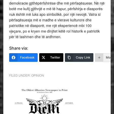
demokracie gjithëpërfshirëse dhe më përfaqësuese. Në një
botë me kufij gjithnjë e më të hapur, përfshirja e diasporës
nuk është më luks apo simbolikë, por një nevojë. Vatra si
përfaqësuesja më e madhe e vlerave kulturore dhe
patriotike në diasporë, me një eksperiencë mbi 100
vjeçare, po e kryen me dinjitet këtë rol historik e patriotik
për të tashmen dhe të ardhmen.
Share via:
Facebook
Twitter
Copy Link
More
FILED UNDER:
OPINION