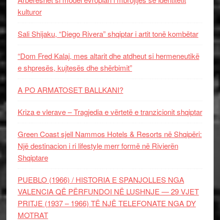
kulturor
Sali Shijaku, “Diego Rivera” shqiptar i artit tonë kombëtar
“Dom Fred Kalaj, mes altarit dhe atdheut si hermeneutikë
e shpresës, kujtesës dhe shërbimit”
A PO ARMATOSET BALLKANI?
Kriza e vlerave – Tragjedia e vërtetë e tranzicionit shqiptar
Green Coast sjell Nammos Hotels & Resorts në Shqipëri:
Një destinacion i ri lifestyle merr formë në Rivierën
Shqiptare
PUEBLO (1966) / HISTORIA E SPANJOLLES NGA
VALENCIA QË PËRFUNDOI NË LUSHNJE — 29 VJET
PRITJE (1937 – 1966) TË NJË TELEFONATE NGA DY
MOTRAT