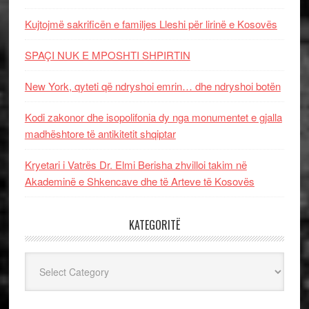
Kujtojmë sakrificën e familjes Lleshi për lirinë e Kosovës
SPAÇI NUK E MPOSHTI SHPIRTIN
New York, qyteti që ndryshoi emrin… dhe ndryshoi botën
Kodi zakonor dhe isopolifonia dy nga monumentet e gjalla
madhështore të antikitetit shqiptar
Kryetari i Vatrës Dr. Elmi Berisha zhvilloi takim në
Akademinë e Shkencave dhe të Arteve të Kosovës
KATEGORITË
Kategoritë