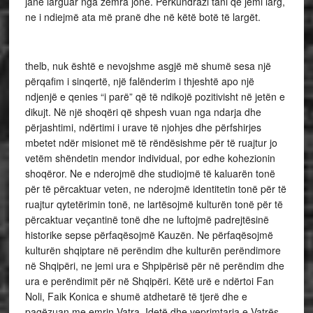
janë larguar nga zemra jonë. Përkundrazi tani që jemi larg,
ne i ndiejmë ata më pranë dhe në këtë botë të largët.
thelb, nuk është e nevojshme asgjë më shumë sesa një
përqafim i sinqertë, një falënderim i thjeshtë apo një
ndjenjë e qenies “i parë” që të ndikojë pozitivisht në jetën e
dikujt. Në një shoqëri që shpesh vuan nga ndarja dhe
përjashtimi, ndërtimi i urave të njohjes dhe përfshirjes
mbetet ndër misionet më të rëndësishme për të ruajtur jo
vetëm shëndetin mendor individual, por edhe kohezionin
shoqëror. Ne e nderojmë dhe studiojmë të kaluarën tonë
për të përcaktuar veten, ne nderojmë identitetin tonë për të
ruajtur qytetërimin tonë, ne lartësojmë kulturën tonë për të
përcaktuar veçantinë tonë dhe ne luftojmë padrejtësinë
historike sepse përfaqësojmë Kauzën. Ne përfaqësojmë
kulturën shqiptare në perëndim dhe kulturën perëndimore
në Shqipëri, ne jemi ura e Shpipërisë për në perëndim dhe
ura e perëndimit për në Shqipëri. Këtë urë e ndërtoi Fan
Noli, Faik Konica e shumë atdhetarë të tjerë dhe e
pagëzuan me emrin Vatra. Idetë dhe veprimtaria e Vatrës