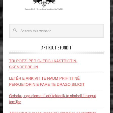
ARTIKUJT E FUNDIT
TRI POEZI PËR GJERGJ KASTRIOTIN-
SKËNDERBEUN
LETËR E ARKIVIT TE NAUM PRIFTIT NË
PERVJETORIN E PARE TE DRAGO SILIQIT
Oxhaku, nga elementi arkitektonik te simboli i trungut
familjar
Arbëreshët si model evropian i mbrojtjes së identitetit