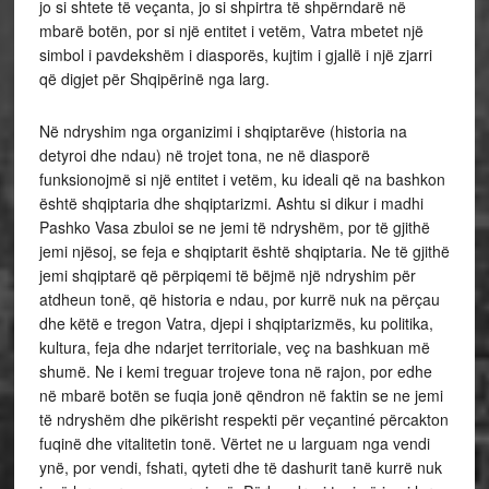
jo si shtete të veçanta, jo si shpirtra të shpërndarë në
mbarë botën, por si një entitet i vetëm, Vatra mbetet një
simbol i pavdekshëm i diasporës, kujtim i gjallë i një zjarri
që digjet për Shqipërinë nga larg.
Në ndryshim nga organizimi i shqiptarëve (historia na
detyroi dhe ndau) në trojet tona, ne në diasporë
funksionojmë si një entitet i vetëm, ku ideali që na bashkon
është shqiptaria dhe shqiptarizmi. Ashtu si dikur i madhi
Pashko Vasa zbuloi se ne jemi të ndryshëm, por të gjithë
jemi njësoj, se feja e shqiptarit është shqiptaria. Ne të gjithë
jemi shqiptarë që përpiqemi të bëjmë një ndryshim për
atdheun tonë, që historia e ndau, por kurrë nuk na përçau
dhe këtë e tregon Vatra, djepi i shqiptarizmës, ku politika,
kultura, feja dhe ndarjet territoriale, veç na bashkuan më
shumë. Ne i kemi treguar trojeve tona në rajon, por edhe
në mbarë botën se fuqia jonë qëndron në faktin se ne jemi
të ndryshëm dhe pikërisht respekti për veçantiné përcakton
fuqinë dhe vitalitetin tonë. Vërtet ne u larguam nga vendi
ynë, por vendi, fshati, qyteti dhe të dashurit tanë kurrë nuk