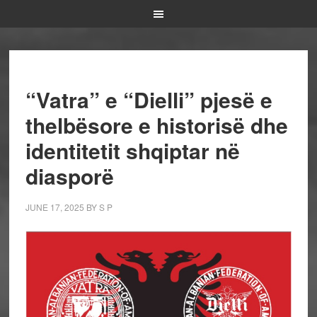
“Vatra” e “Dielli” pjesë e
thelbësore e historisë dhe
identitetit shqiptar në
diasporë
JUNE 17, 2025
BY
S P