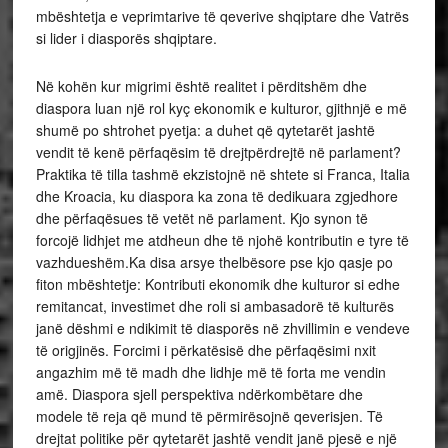
mbështetja e veprimtarive të qeverive shqiptare dhe Vatrës
si lider i diasporës shqiptare.
Në kohën kur migrimi është realitet i përditshëm dhe
diaspora luan një rol kyç ekonomik e kulturor, gjithnjë e më
shumë po shtrohet pyetja: a duhet që qytetarët jashtë
vendit të kenë përfaqësim të drejtpërdrejtë në parlament?
Praktika të tilla tashmë ekzistojnë në shtete si Franca, Italia
dhe Kroacia, ku diaspora ka zona të dedikuara zgjedhore
dhe përfaqësues të vetët në parlament. Kjo synon të
forcojë lidhjet me atdheun dhe të njohë kontributin e tyre të
vazhdueshëm.Ka disa arsye thelbësore pse kjo qasje po
fiton mbështetje: Kontributi ekonomik dhe kulturor si edhe
remitancat, investimet dhe roli si ambasadorë të kulturës
janë dëshmi e ndikimit të diasporës në zhvillimin e vendeve
të origjinës. Forcimi i përkatësisë dhe përfaqësimi nxit
angazhim më të madh dhe lidhje më të forta me vendin
amë. Diaspora sjell perspektiva ndërkombëtare dhe
modele të reja që mund të përmirësojnë qeverisjen. Të
drejtat politike për qytetarët jashtë vendit janë pjesë e një