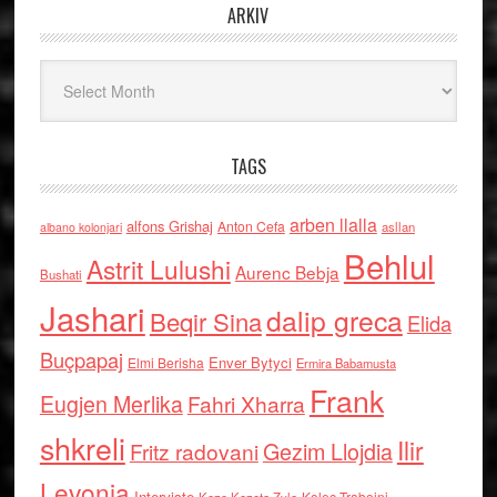
ARKIV
Arkiv
TAGS
arben llalla
alfons Grishaj
Anton Cefa
asllan
albano kolonjari
Behlul
Astrit Lulushi
Aurenc Bebja
Bushati
Jashari
dalip greca
Beqir Sina
Elida
Buçpapaj
Enver Bytyci
Elmi Berisha
Ermira Babamusta
Frank
Eugjen Merlika
Fahri Xharra
shkreli
Ilir
Gezim Llojdia
Fritz radovani
Levonja
Interviste
Kolec Traboini
Keze Kozeta Zylo