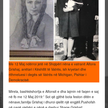
Me 12 Maj ndërroi jetë në Shqipëri nëna e vatranit Alfons
Grishaj, anëtari i Këshillit të Vatrës, ish kryetari dhe
rithmeluesi i degës së Vatrës në Michigan, Pishtar i
Demokracisë.
Mirela, bashkëshortja e Alfonsit e dha lajmin në faqen e saj
në fb me 12 Maj 2019:” Sot që gjithë bota feston ditën e
nënave,familja Grishaj i dhuroi qiellit një engjëll.Pushofsh
në paqë vjehërr e nënë e dashur Shaqe Grishaj!