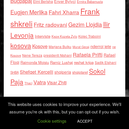
Buçpapaj
Enver Bytyci
Elmi Berisha
Ermira Babamusta
Frank
Eugjen Merlika
Fahri Xharra
shkreli
Ilir
Gezim Llojdia
Fritz radovani
Levonja
Interviste
Kolec Traboini
Keze Kozeta Zylo
kosova
Kosove
nderroi jete
Marjana Bulku
ne
Murat Gecaj
Rafaela Prifti
Rafael
Nene Tereza
Kosove
presidenti Nishani
Floqi
Raimonda Moisiu
Ramiz Lushaj
reshat kripa
Sadik Elshani
Sokol
Shefqet Kercelli
shqiperia
shqiptaret
SHBA
Paja
Vatra
Visar Zhiti
Thaci
This website uses cookies to improve your experience. We'll
assume you're ok with this, but you can opt-out if you wish.
Cookie settings
Log in
ACCEPT