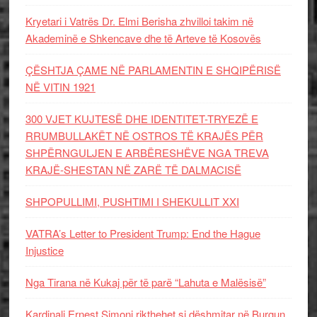
Kryetari i Vatrës Dr. Elmi Berisha zhvilloi takim në
Akademinë e Shkencave dhe të Arteve të Kosovës
ÇËSHTJA ÇAME NË PARLAMENTIN E SHQIPËRISË
NË VITIN 1921
300 VJET KUJTESË DHE IDENTITET-TRYEZË E
RRUMBULLAKËT NË OSTROS TË KRAJËS PËR
SHPËRNGULJEN E ARBËRESHËVE NGA TREVA
KRAJË-SHESTAN NË ZARË TË DALMACISË
SHPOPULLIMI, PUSHTIMI I SHEKULLIT XXI
VATRA’s Letter to President Trump: End the Hague
Injustice
Nga Tirana në Kukaj për të parë “Lahuta e Malësisë”
Kardinali Ernest Simoni rikthehet si dëshmitar në Burgun