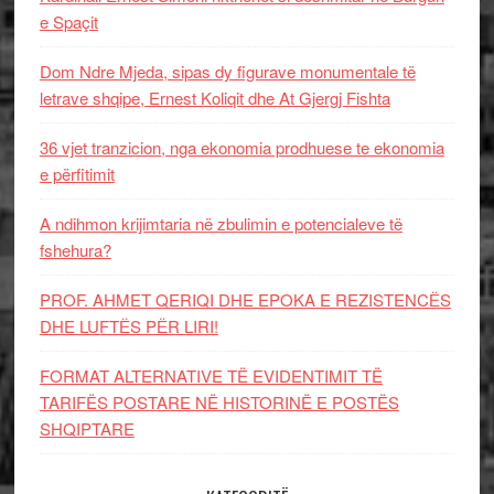
e Spaçit
Dom Ndre Mjeda, sipas dy figurave monumentale të
letrave shqipe, Ernest Koliqit dhe At Gjergj Fishta
36 vjet tranzicion, nga ekonomia prodhuese te ekonomia
e përfitimit
A ndihmon krijimtaria në zbulimin e potencialeve të
fshehura?
PROF. AHMET QERIQI DHE EPOKA E REZISTENCЁS
DHE LUFTЁS PЁR LIRI!
FORMAT ALTERNATIVE TË EVIDENTIMIT TË
TARIFËS POSTARE NË HISTORINË E POSTËS
SHQIPTARE