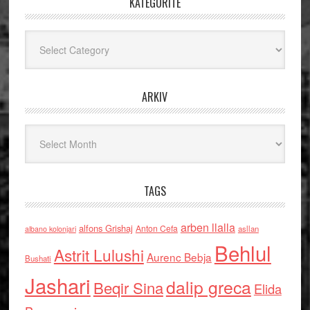
KATEGORITË
Kategoritë
ARKIV
Arkiv
TAGS
arben llalla
alfons Grishaj
Anton Cefa
asllan
albano kolonjari
Behlul
Astrit Lulushi
Aurenc Bebja
Bushati
Jashari
dalip greca
Beqir Sina
Elida