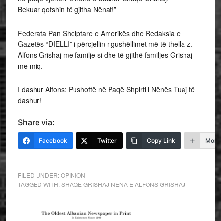
Bekuar qofshin të gjitha Nënat!”
Federata Pan Shqiptare e Amerikës dhe Redaksia e
Gazetës “DIELLI” i përcjellin ngushëllimet më të thella z.
Alfons Grishaj me familje si dhe të gjithë familjes Grishaj
me miq.
I dashur Alfons: Pushoftë në Paqë Shpirti i Nënës Tuaj të
dashur!
Share via:
Facebook
Twitter
Copy Link
More
FILED UNDER:
OPINION
TAGGED WITH:
SHAQE GRISHAJ-NENA E ALFONS GRISHAJ