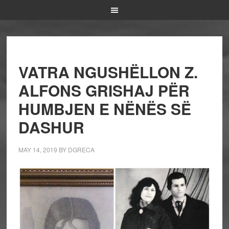
VATRA NGUSHËLLON Z.
ALFONS GRISHAJ PËR
HUMBJEN E NËNËS SË
DASHUR
MAY 14, 2019
BY
DGRECA