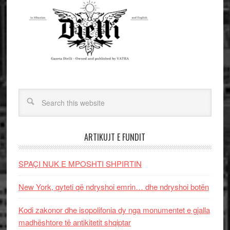
ARTIKUJT E FUNDIT
SPAÇI NUK E MPOSHTI SHPIRTIN
New York, qyteti që ndryshoi emrin… dhe ndryshoi botën
Kodi zakonor dhe isopolifonia dy nga monumentet e gjalla
madhështore të antikitetit shqiptar