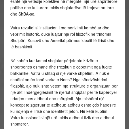
është një vetëdije kolektive në mërgatë, një urë shpirtërore,
politike dhe kulturore midis shqiptarëve të trojeve amtare
dhe ShBA-së.
Vatra rezultoi si institucion i memorizimit kombëtar dhe
veprimit historik, duke luajtur një rol filozofik në trinomin
Shqipëri, Kosovë dhe Amerikë përmes idealit të lirisë dhe
të bashkimit.
Në kohën kur kombi shqiptar përjetonte krizën e
shpërbërjes osmane dhe rrezikun e copëtimit nga fuqitë
ballkanike, Vatra u shfaq si një varkë shpëtimi. A nuk e
shpëtoi botën tonë varka e Noes? Nga këndvështrimi
filozofik, ajo nuk ishte vetëm një strukturë e organizuar, por
një akt i ndërgjegjësimit të njeriut shqiptar për të kapërcyer
ndarjen mes atdheut dhe mërgimit. Ajo mishëroi një
koncept të zgjeruar të atdheut: atdheu është çdo hapësirë
ku ndjenja e lirisë dhe identitetit jeton. Në këtë kuptim,
Vatra funksionoi si një urë midis atdheut fizik dhe atdheut
shpirtëror.