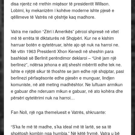
disa njerëz në rrethin miqësor të presidentit Willson.
Lobimi, ky mekanizëm i kohëve moderne ishte pjesë e
qëllimeve të Vatrës në çështje kaq madhore.
Vatra me radion “Zëri i Amerikës” përcoi shpresë në vitet
më të errëta të diktaturës në Shqipëri. Kur ne e kishim
harruar botën e qytetëruar, ishte ajo që nuk na harroi ne.
Në vitin 1963 Presidenti Xhon Kenedi në sheshin para
bashkisë së Berlinit perëndimor deklaroi – “Unë jam një
berlinez”, ndërsa jehona e atij sheshi mbërriti edhe tek ne.
Ishte e njëjtë sikur të thoshte se jam edhe një shqiptar, pasi
berlinezi përfaqësonte edhe pjesën e munguar, lindjen
komuniste, në atë meting madhështor. Ne luftuam armikun
e gabuar dhe nderuam mikun e gabuar, në ato kohëra dhe
përsëri qytetërimi nuk na harroi…
Fan Noli, një nga themeluesit e Vatrës, shkruante:
“S’ka fe më të madhe, s’ka ideal më të lartë, se sa të
shpëtosh kombin nga humbja.” Në këtë frymë, Vatra u bë