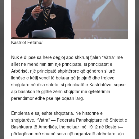
Kastriot Fetahu/
Nuk e di pse sa herë dëgjoj apo shkruaj fjalën “Vatra” më
sillet në mendimin tim një principatë, si principatat e
Arbërisë, një principatë shpirtërore që qëndron si urë
lidhëse e këtij vendi të bekuar që jetojmë dhe trojeve
shqiptare në disa shtete, si principatë e Kastriotëve, sepse
ajo bashkon të gjithë zërin shqiptar me qytetërimin
perëndimor edhe pse një oqean larg.
Emblema e saj është shqiptaria. Në historinë e
shqiptarëve, “Vatra” — Federata Panshqiptare në Shtetet e
Bashkuara të Amerikës, themeluar më 1912 në Boston—
përfaqëson më shumë sesa një organizatë atdhetare: ajo