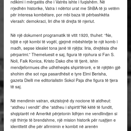
ndikimi i mërgatës dhe i Vatrës ishte i fuqishëm. Në
rrjedhën historike, Vatra i ndërtoi urat me ShBA-të jo vetëm
për interesa kombëtare, por mbi baza të përbashkëta
vlerash: demokraci, liri dhe të drejta të njeriut.
Në një dokument programatik të vitit 1920, thuhet: “Ne,
bijtë e një kombi të vogël, gjejmë mbështetje te një komb i
madh, sepse idealet tona janë të njëjta: liria, drejtësia dhe
përparimi.” Themeluesit e saj, figura të njohura si Fan S.
Noli, Faik Konica, Kristo Dako dhe të tjerë, ishin
mendjeformues dhe udhëheqës shpirtërorë, e të njëjtën gjë
shohim dhe sot nga pasardhësit e tyre Elmi Berisha,
gazeta Dielli me editorialistin Sokol Paja dhe figura të tjera
të saj.
Në mendimin vatran, ekzistojnë dy nocione të atdheut:
“atdheu i vendit” dhe “atdheu i shpirtit”Në këtë të fundit,
shqiptarët në Amerikë përjetonin lidhjen me vendlindjen si
një thirrje të brendshme, një mision historik për ruajtjen e
identitetit dhe për afirmimin e kombit në arenën