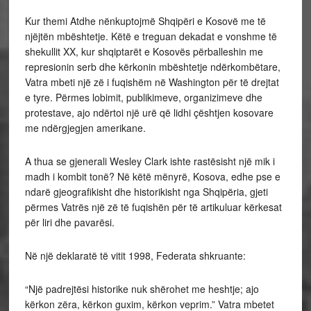
Kur themi Atdhe nënkuptojmë Shqipëri e Kosovë me të
njëjtën mbështetje. Këtë e treguan dekadat e vonshme të
shekullit XX, kur shqiptarët e Kosovës përballeshin me
represionin serb dhe kërkonin mbështetje ndërkombëtare,
Vatra mbeti një zë i fuqishëm në Washington për të drejtat
e tyre. Përmes lobimit, publikimeve, organizimeve dhe
protestave, ajo ndërtoi një urë që lidhi çështjen kosovare
me ndërgjegjen amerikane.
A thua se gjenerali Wesley Clark ishte rastësisht një mik i
madh i kombit tonë? Në këtë mënyrë, Kosova, edhe pse e
ndarë gjeografikisht dhe historikisht nga Shqipëria, gjeti
përmes Vatrës një zë të fuqishën për të artikuluar kërkesat
për liri dhe pavarësi.
Në një deklaratë të vitit 1998, Federata shkruante:
“Një padrejtësi historike nuk shërohet me heshtje; ajo
kërkon zëra, kërkon guxim, kërkon veprim.” Vatra mbetet