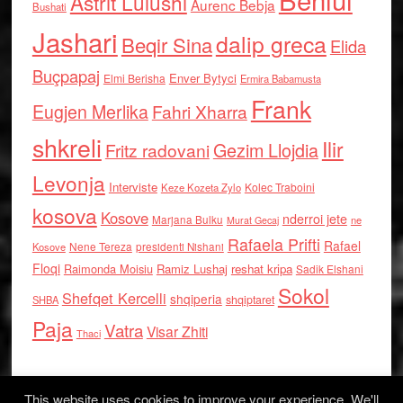
Astrit Lulushi
Aurenc Bebja
Bushati
Jashari
dalip greca
Beqir Sina
Elida
Buçpapaj
Enver Bytyci
Elmi Berisha
Ermira Babamusta
Frank
Eugjen Merlika
Fahri Xharra
shkreli
Ilir
Gezim Llojdia
Fritz radovani
Levonja
Interviste
Kolec Traboini
Keze Kozeta Zylo
kosova
Kosove
nderroi jete
Marjana Bulku
ne
Murat Gecaj
Rafaela Prifti
Rafael
Nene Tereza
Kosove
presidenti Nishani
Floqi
Raimonda Moisiu
Ramiz Lushaj
reshat kripa
Sadik Elshani
Sokol
Shefqet Kercelli
shqiperia
shqiptaret
SHBA
Paja
Vatra
Visar Zhiti
Thaci
This website uses cookies to improve your experience. We'll