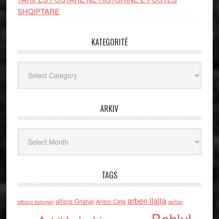
SHQIPTARE
KATEGORITË
Kategoritë
ARKIV
Arkiv
TAGS
arben llalla
alfons Grishaj
Anton Cefa
asllan
albano kolonjari
Behlul