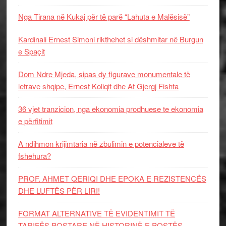
Nga Tirana në Kukaj për të parë “Lahuta e Malësisë”
Kardinali Ernest Simoni rikthehet si dëshmitar në Burgun
e Spaçit
Dom Ndre Mjeda, sipas dy figurave monumentale të
letrave shqipe, Ernest Koliqit dhe At Gjergj Fishta
36 vjet tranzicion, nga ekonomia prodhuese te ekonomia
e përfitimit
A ndihmon krijimtaria në zbulimin e potencialeve të
fshehura?
PROF. AHMET QERIQI DHE EPOKA E REZISTENCЁS
DHE LUFTЁS PЁR LIRI!
FORMAT ALTERNATIVE TË EVIDENTIMIT TË
TARIFËS POSTARE NË HISTORINË E POSTËS