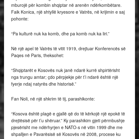
mburojë për kombin shqiptar në arenën ndërkombëtare.
Faik Konica, një shtyllë kryesore e Vatrës, në krijimin e saj
pohonte:
“Pa kulturë nuk ka komb, dhe pa komb nuk ka liri.”
Në një apel të Vatrës të vitit 1919, drejtuar Konferencës së
Paqes në Paris, theksohet:
“Shqiptarët e Kosovës nuk janë ndarë kurrë shpirtërisht
nga trungu amtar; çdo përpjekje për t’i ndarë është një
fyerje ndaj natyrës dhe historisë.”
Fan Noli, në një shkrim të tij, parashikonte:
“Kosova është plagë e gjallë që do të kërkojë një epokë të
drejtësisë për t’u shëruar.” Ky parashikim gjeti përmbushje
pjesërisht me ndërhyrjen e NATO-s në vitin 1999 dhe me
shpalljen e Pavarësisë së Kosovës në 2008, procese ku