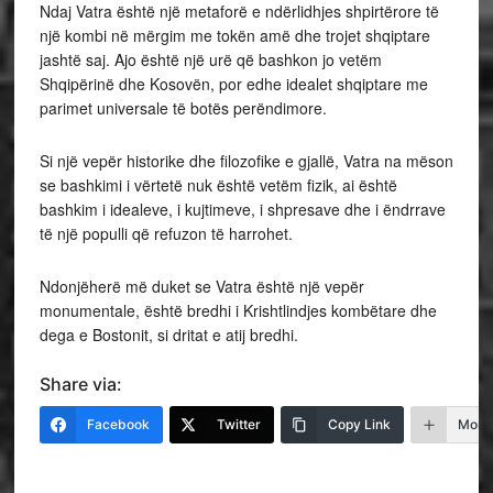
Ndaj Vatra është një metaforë e ndërlidhjes shpirtërore të
një kombi në mërgim me tokën amë dhe trojet shqiptare
jashtë saj. Ajo është një urë që bashkon jo vetëm
Shqipërinë dhe Kosovën, por edhe idealet shqiptare me
parimet universale të botës perëndimore.
Si një vepër historike dhe filozofike e gjallë, Vatra na mëson
se bashkimi i vërtetë nuk është vetëm fizik, ai është
bashkim i idealeve, i kujtimeve, i shpresave dhe i ëndrrave
të një populli që refuzon të harrohet.
Ndonjëherë më duket se Vatra është një vepër
monumentale, është bredhi i Krishtlindjes kombëtare dhe
dega e Bostonit, si dritat e atij bredhi.
Share via:
Facebook
Twitter
Copy Link
More