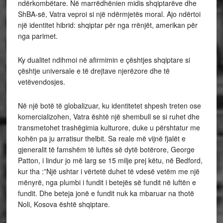
ndërkombëtare. Në marrëdhënien midis shqiptarëve dhe
ShBA-së, Vatra veproi si një ndërmjetës moral. Ajo ndërtoi
një identitet hibrid: shqiptar për nga rrënjët, amerikan për
nga parimet.
Ky dualitet ndihmoi në afirmimin e çështjes shqiptare si
çështje universale e të drejtave njerëzore dhe të
vetëvendosjes.
Në një botë të globalizuar, ku identitetet shpesh treten ose
komercializohen, Vatra është një shembull se si ruhet dhe
transmetohet trashëgimia kulturore, duke u përshtatur me
kohën pa ju arratisur thelbit. Sa reale më vijnë fjalët e
gjeneralit të famshëm të luftës së dytë botërore, George
Patton, i lindur jo më larg se 15 milje prej këtu, në Bedford,
kur tha :”Një ushtar i vërtetë duhet të vdesë vetëm me një
mënyrë, nga plumbi i fundit i betejës së fundit në luftën e
fundit. Dhe beteja jonë e fundit nuk ka mbaruar na thotë
Noli, Kosova është shqiptare.