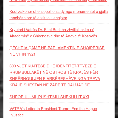
Kodi zakonor dhe isopolifonia dy nga monumentet e gjalla
madhështore të antikitetit shqiptar
Kryetari i Vatrës Dr. Elmi Berisha zhvilloi takim në
Akademinë e Shkencave dhe të Arteve të Kosovës
ÇËSHTJA ÇAME NË PARLAMENTIN E SHQIPËRISË
NË VITIN 1921
300 VJET KUJTESË DHE IDENTITET-TRYEZË E
RRUMBULLAKËT NË OSTROS TË KRAJËS PËR
SHPËRNGULJEN E ARBËRESHËVE NGA TREVA
KRAJË-SHESTAN NË ZARË TË DALMACISË
SHPOPULLIMI, PUSHTIMI I SHEKULLIT XXI
VATRA’s Letter to President Trump: End the Hague
Injustice