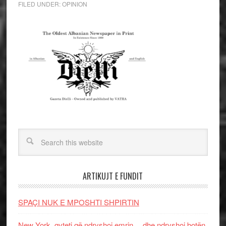
FILED UNDER:
OPINION
ARTIKUJT E FUNDIT
SPAÇI NUK E MPOSHTI SHPIRTIN
New York, qyteti që ndryshoi emrin… dhe ndryshoi botën