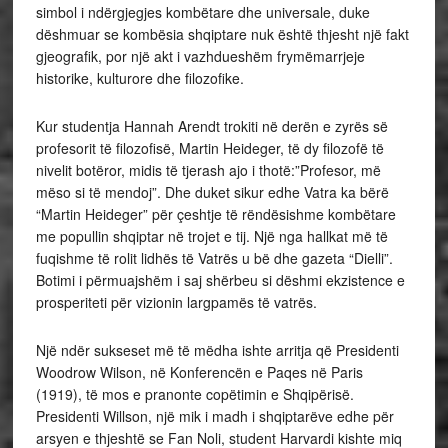
simbol i ndërgjegjes kombëtare dhe universale, duke
dëshmuar se kombësia shqiptare nuk është thjesht një fakt
gjeografik, por një akt i vazhdueshëm frymëmarrjeje
historike, kulturore dhe filozofike.
Kur studentja Hannah Arendt trokiti në derën e zyrës së
profesorit të filozofisë, Martin Heideger, të dy filozofë të
nivelit botëror, midis të tjerash ajo i thotë:”Profesor, më
mëso si të mendoj”. Dhe duket sikur edhe Vatra ka bërë
“Martin Heideger” për çeshtje të rëndësishme kombëtare
me popullin shqiptar në trojet e tij. Një nga hallkat më të
fuqishme të rolit lidhës të Vatrës u bë dhe gazeta “Dielli”.
Botimi i përmuajshëm i saj shërbeu si dëshmi ekzistence e
prosperiteti për vizionin largpamës të vatrës.
Një ndër sukseset më të mëdha ishte arritja që Presidenti
Woodrow Wilson, në Konferencën e Paqes në Paris
(1919), të mos e pranonte copëtimin e Shqipërisë.
Presidenti Willson, një mik i madh i shqiptarëve edhe për
arsyen e thjeshtë se Fan Noli, student Harvardi kishte miq