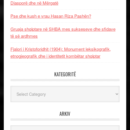
Diasporë dhe në Mërgatë
Pse dhe kush e vrau Hasan Riza Pashën?
Gruaja shqiptare në SHBA mes sukseseve dhe sfidave
të së ardhmes
Fjalori i Kristoforidhit (1904): Monument leksikografik,
etnogjeografik dhe i identitetit kombëtar shqiptar
KATEGORITË
Kategoritë
ARKIV
Arkiv