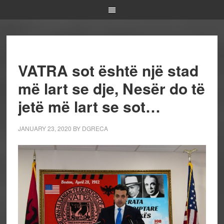
VATRA sot është një stad
më lart se dje, Nesër do të
jetë më lart se sot…
JANUARY 23, 2020
BY
DGRECA