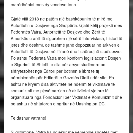
marëdhëniet mes dy vendeve tona.
Gjatë vitit 2018 ne patëm një bashkëpunim të mirë me
Autoritetin e Dosjeve nga Shqipëria. Gjatë këtij projekti mes
Federatës Vatra, Autoritetit të Dosjeve dhe Zërit të
Amerikës u arrit të sigurohen një sërë intervistash, histori të
jetës dhe dëshmi, që tashmë janë depozituar në arkivën e
Autoritetit të Dosjeve në Tiranë dhe i shërbejnë studiuesve.
Po ashtu Federata Vatra mori konform legjislacionit Dosjen
e Sigurimit të Shtetit, e cila për arsye studimore po
shfrytëzohet nga Editori për botimin e librit të tij
përmbledhës për Editorët e Gazetës Dielli ndër vite. Po
ashtu ne kryem disa aktivitete në nderim të viktimave të
komunizmit me pjesëmarrjen në aktivitetet vjetore të
organizuara nga Fondacioni për Viktimat e Komunizmit dhe
po ashtu në shtatoren e ngritur në Uashington DC.
Të dashur vatranë!
Si gjithmonë, Vatra ka ndjekur me vëmendje shqetësimet