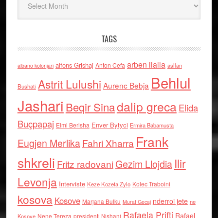
TAGS
arben llalla
alfons Grishaj
Anton Cefa
asllan
albano kolonjari
Behlul
Astrit Lulushi
Aurenc Bebja
Bushati
Jashari
dalip greca
Beqir Sina
Elida
Buçpapaj
Enver Bytyci
Elmi Berisha
Ermira Babamusta
Frank
Eugjen Merlika
Fahri Xharra
shkreli
Ilir
Gezim Llojdia
Fritz radovani
Levonja
Interviste
Kolec Traboini
Keze Kozeta Zylo
kosova
Kosove
nderroi jete
Marjana Bulku
ne
Murat Gecaj
Rafaela Prifti
Rafael
Nene Tereza
Kosove
presidenti Nishani