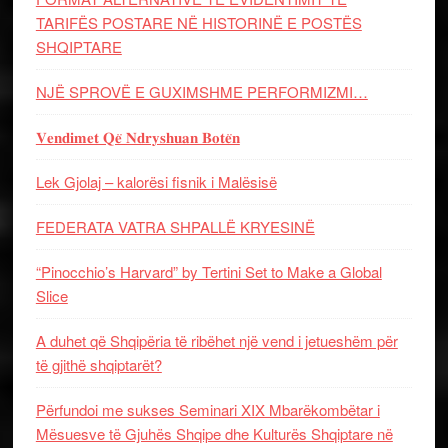
TARIFËS POSTARE NË HISTORINË E POSTËS
SHQIPTARE
NJË SPROVË E GUXIMSHME PERFORMIZMI…
𝐕𝐞𝐧𝐝𝐢𝐦𝐞𝐭 𝐐𝐞̈ 𝐍𝐝𝐫𝐲𝐬𝐡𝐮𝐚𝐧 𝐁𝐨𝐭𝐞̈𝐧
Lek Gjolaj – kalorësi fisnik i Malësisë
FEDERATA VATRA SHPALLË KRYESINË
“Pinocchio’s Harvard” by Tertini Set to Make a Global
Slice
A duhet që Shqipëria të ribëhet një vend i jetueshëm për
të gjithë shqiptarët?
Përfundoi me sukses Seminari XIX Mbarëkombëtar i
Mësuesve të Gjuhës Shqipe dhe Kulturës Shqiptare në