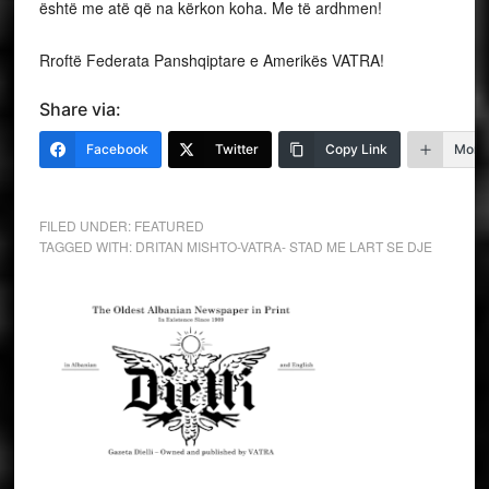
është me atë që na kërkon koha. Me të ardhmen!
Rroftë Federata Panshqiptare e Amerikës VATRA!
Share via:
Facebook
Twitter
Copy Link
More
FILED UNDER:
FEATURED
TAGGED WITH:
DRITAN MISHTO-VATRA- STAD ME LART SE DJE