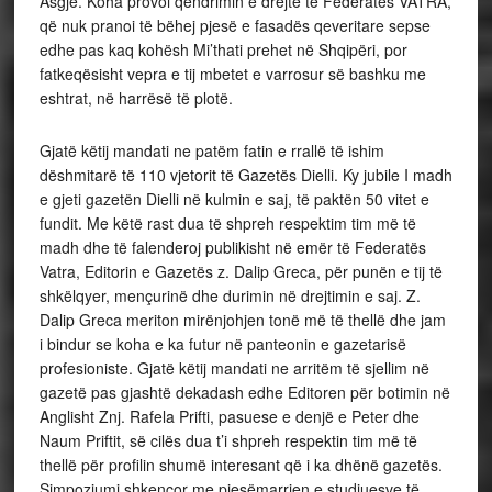
Asgjë. Koha provoi qëndrimin e drejtë të Federatës VATRA,
që nuk pranoi të bëhej pjesë e fasadës qeveritare sepse
edhe pas kaq kohësh Mi’thati prehet në Shqipëri, por
fatkeqësisht vepra e tij mbetet e varrosur së bashku me
eshtrat, në harrësë të plotë.
Gjatë këtij mandati ne patëm fatin e rrallë të ishim
dëshmitarë të 110 vjetorit të Gazetës Dielli. Ky jubile I madh
e gjeti gazetën Dielli në kulmin e saj, të paktën 50 vitet e
fundit. Me këtë rast dua të shpreh respektim tim më të
madh dhe të falenderoj publikisht në emër të Federatës
Vatra, Editorin e Gazetës z. Dalip Greca, për punën e tij të
shkëlqyer, mençurinë dhe durimin në drejtimin e saj. Z.
Dalip Greca meriton mirënjohjen tonë më të thellë dhe jam
i bindur se koha e ka futur në panteonin e gazetarisë
profesioniste. Gjatë këtij mandati ne arritëm të sjellim në
gazetë pas gjashtë dekadash edhe Editoren për botimin në
Anglisht Znj. Rafela Prifti, pasuese e denjë e Peter dhe
Naum Priftit, së cilës dua t’i shpreh respektin tim më të
thellë për profilin shumë interesant që i ka dhënë gazetës.
Simpoziumi shkencor me pjesëmarrjen e studiuesve të