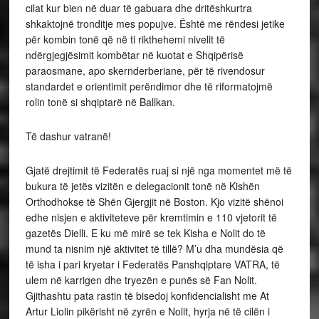
cilat kur bien në duar të gabuara dhe dritëshkurtra
shkaktojnë tronditje mes popujve. Është me rëndesi jetike
për kombin tonë që në ti rikthehemi nivelit të
ndërgjegjësimit kombëtar në kuotat e Shqipërisë
paraosmane, apo skernderberiane, për të rivendosur
standardet e orientimit perëndimor dhe të riformatojmë
rolin tonë si shqiptarë në Ballkan.
Të dashur vatranë!
Gjatë drejtimit të Federatës ruaj si një nga momentet më të
bukura të jetës vizitën e delegacionit tonë në Kishën
Orthodhokse të Shën Gjergjit në Boston. Kjo vizitë shënoi
edhe nisjen e aktiviteteve për kremtimin e 110 vjetorit të
gazetës Dielli. E ku më mirë se tek Kisha e Nolit do të
mund ta nisnim një aktivitet të tillë? M’u dha mundësia që
të isha i pari kryetar i Federatës Panshqiptare VATRA, të
ulem në karrigen dhe tryezën e punës së Fan Nolit.
Gjithashtu pata rastin të bisedoj konfidencialisht me At
Artur Liolin pikërisht në zyrën e Nolit, hyrja në të cilën i