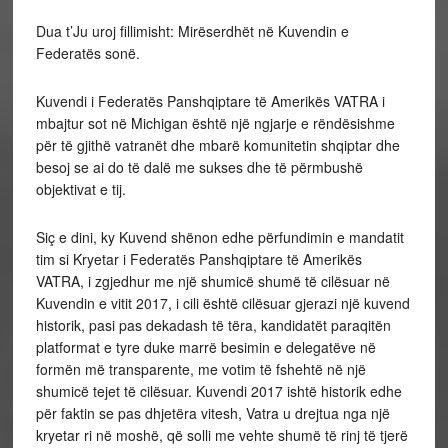
Dua t’Ju uroj fillimisht: Mirëserdhët në Kuvendin e
Federatës sonë.
Kuvendi i Federatës Panshqiptare të Amerikës VATRA i
mbajtur sot në Michigan është një ngjarje e rëndësishme
për të gjithë vatranët dhe mbarë komunitetin shqiptar dhe
besoj se ai do të dalë me sukses dhe të përmbushë
objektivat e tij.
Siç e dini, ky Kuvend shënon edhe përfundimin e mandatit
tim si Kryetar i Federatës Panshqiptare të Amerikës
VATRA, i zgjedhur me një shumicë shumë të cilësuar në
Kuvendin e vitit 2017, i cili është cilësuar gjerazi një kuvend
historik, pasi pas dekadash të tëra, kandidatët paraqitën
platformat e tyre duke marrë besimin e delegatëve në
formën më transparente, me votim të fshehtë në një
shumicë tejet të cilësuar. Kuvendi 2017 ishtë historik edhe
për faktin se pas dhjetëra vitesh, Vatra u drejtua nga një
kryetar ri në moshë, që solli me vehte shumë të rinj të tjerë