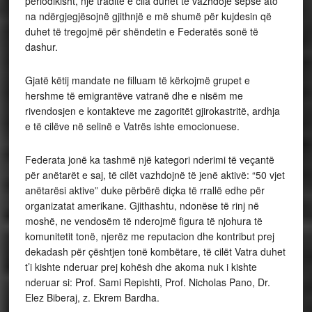
periodikisht, një traditë e cila duhet të vazhdojë sepse ato
na ndërgjegjësojnë gjithnjë e më shumë për kujdesin që
duhet të tregojmë për shëndetin e Federatës sonë të
dashur.
Gjatë këtij mandate ne filluam të kërkojmë grupet e
hershme të emigrantëve vatranë dhe e nisëm me
rivendosjen e kontakteve me zagoritët gjirokastritë, ardhja
e të cilëve në selinë e Vatrës ishte emocionuese.
Federata jonë ka tashmë një kategori nderimi të veçantë
për anëtarët e saj, të cilët vazhdojnë të jenë aktivë: “50 vjet
anëtarësi aktive” duke përbërë diçka të rrallë edhe për
organizatat amerikane. Gjithashtu, ndonëse të rinj në
moshë, ne vendosëm të nderojmë figura të njohura të
komunitetit tonë, njerëz me reputacion dhe kontribut prej
dekadash për çështjen tonë kombëtare, të cilët Vatra duhet
t’i kishte nderuar prej kohësh dhe akoma nuk i kishte
nderuar si: Prof. Sami Repishti, Prof. Nicholas Pano, Dr.
Elez Biberaj, z. Ekrem Bardha.