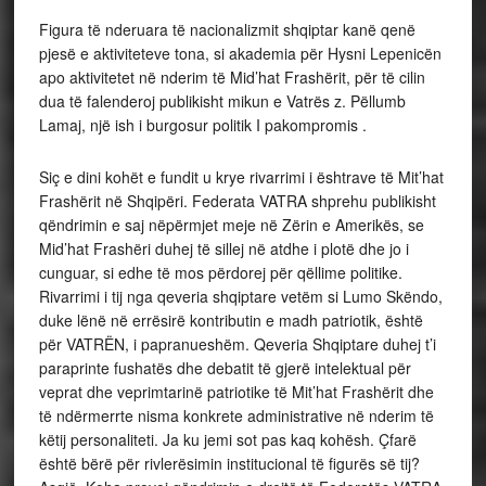
Figura të nderuara të nacionalizmit shqiptar kanë qenë
pjesë e aktiviteteve tona, si akademia për Hysni Lepenicën
apo aktivitetet në nderim të Mid’hat Frashërit, për të cilin
dua të falenderoj publikisht mikun e Vatrës z. Pëllumb
Lamaj, një ish i burgosur politik I pakompromis .
Siç e dini kohët e fundit u krye rivarrimi i ështrave të Mit’hat
Frashërit në Shqipëri. Federata VATRA shprehu publikisht
qëndrimin e saj nëpërmjet meje në Zërin e Amerikës, se
Mid’hat Frashëri duhej të sillej në atdhe i plotë dhe jo i
cunguar, si edhe të mos përdorej për qëllime politike.
Rivarrimi i tij nga qeveria shqiptare vetëm si Lumo Skëndo,
duke lënë në errësirë kontributin e madh patriotik, është
për VATRËN, i papranueshëm. Qeveria Shqiptare duhej t’i
paraprinte fushatës dhe debatit të gjerë intelektual për
veprat dhe veprimtarinë patriotike të Mit’hat Frashërit dhe
të ndërmerrte nisma konkrete administrative në nderim të
këtij personaliteti. Ja ku jemi sot pas kaq kohësh. Çfarë
është bërë për rivlerësimin institucional të figurës së tij?