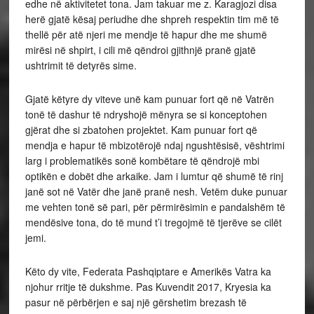
edhe në aktivitetet tona. Jam takuar me z. Karagjozi disa
herë gjatë kësaj periudhe dhe shpreh respektin tim më të
thellë për atë njeri me mendje të hapur dhe me shumë
mirësi në shpirt, i cili më qëndroi gjithnjë pranë gjatë
ushtrimit të detyrës sime.
Gjatë këtyre dy viteve unë kam punuar fort që në Vatrën
tonë të dashur të ndryshojë mënyra se si konceptohen
gjërat dhe si zbatohen projektet. Kam punuar fort që
mendja e hapur të mbizotërojë ndaj ngushtësisë, vështrimi
larg i problematikës sonë kombëtare të qëndrojë mbi
optikën e dobët dhe arkaike. Jam i lumtur që shumë të rinj
janë sot në Vatër dhe janë pranë nesh. Vetëm duke punuar
me vehten tonë së pari, për përmirësimin e pandalshëm të
mendësive tona, do të mund t’i tregojmë të tjerëve se cilët
jemi.
Këto dy vite, Federata Pashqiptare e Amerikës Vatra ka
njohur rritje të dukshme. Pas Kuvendit 2017, Kryesia ka
pasur në përbërjen e saj një gërshetim brezash të