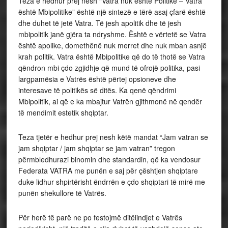
Teza e hedhur prej nesh “Vatra nuk është Politike – Vatra
është Mbipolitike” është një sintezë e tërë asaj çfarë është
dhe duhet të jetë Vatra. Të jesh apolitik dhe të jesh
mbipolitik janë gjëra ta ndryshme. Është e vërtetë se Vatra
është apolike, domethënë nuk merret dhe nuk mban asnjë
krah politik. Vatra është Mbipolitike që do të thotë se Vatra
qëndron mbi çdo zgjidhje që mund të ofrojë politika, pasi
largpamësia e Vatrës është përtej opsioneve dhe
interesave të politikës së ditës. Ka qenë qëndrimi
Mbipolitik, ai që e ka mbajtur Vatrën gjithmonë në qendër
të mendimit estetik shqiptar.
Teza tjetër e hedhur prej nesh këtë mandat “Jam vatran se
jam shqiptar / jam shqiptar se jam vatran” tregon
përmbledhurazi binomin dhe standardin, që ka vendosur
Federata VATRA me punën e saj për çështjen shqiptare
duke lidhur shpirtërisht ëndrrën e çdo shqiptari të mirë me
punën shekullore të Vatrës.
Për herë të parë ne po festojmë ditëlindjet e Vatrës