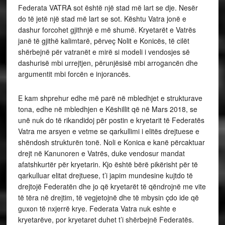
Federata VATRA sot është një stad më lart se dje. Nesër
do të jetë një stad më lart se sot. Kështu Vatra jonë e
dashur forcohet gjithnjë e më shumë. Kryetarët e Vatrës
janë të gjithë kalimtarë, përveç Nolit e Konicës, të cilët
shërbejnë për vatranët e mirë si modeli i vendosjes së
dashurisë mbi urrejtjen, përunjësisë mbi arrogancën dhe
argumentit mbi forcën e injorancës.
E kam shprehur edhe më parë në mbledhjet e strukturave
tona, edhe në mbledhjen e Këshillit që në Mars 2018, se
unë nuk do të rikandidoj për postin e kryetarit të Federatës
Vatra me arsyen e vetme se qarkullimi i elitës drejtuese e
shëndosh strukturën tonë. Noli e Konica e kanë përcaktuar
drejt në Kanunoren e Vatrës, duke vendosur mandat
afatshkurtër për kryetarin. Kjo është bërë pikërisht për të
qarkulluar elitat drejtuese, t’i japim mundesine kujtdo të
drejtojë Federatën dhe jo që kryetarët të qëndrojnë me vite
të tëra në drejtim, të vegjetojnë dhe të mbysin çdo ide që
guxon të nxjerrë krye. Federata Vatra nuk eshte e
kryetarëve, por kryetaret duhet t’i shërbejnë Federatës.