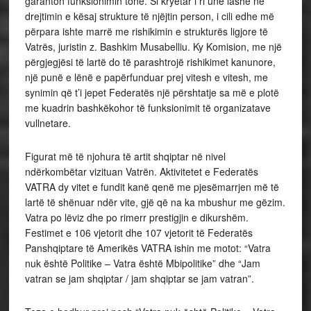
garanton funksionimin tonë. Si kryetar i ri une lashë në
drejtimin e kësaj strukture të njëjtin person, i cili edhe më
përpara ishte marrë me rishikimin e strukturës ligjore të
Vatrës, juristin z. Bashkim Musabelliu. Ky Komision, me një
përgjegjësi të lartë do të parashtrojë rishikimet kanunore,
një punë e lënë e papërfunduar prej vitesh e vitesh, me
synimin që t’i jepet Federatës një përshtatje sa më e plotë
me kuadrin bashkëkohor të funksionimit të organizatave
vullnetare.
Figurat më të njohura të artit shqiptar në nivel
ndërkombëtar vizituan Vatrën. Aktivitetet e Federatës
VATRA dy vitet e fundit kanë qenë me pjesëmarrjen më të
lartë të shënuar ndër vite, gjë që na ka mbushur me gëzim.
Vatra po lëviz dhe po rimerr prestigjin e dikurshëm.
Festimet e 106 vjetorit dhe 107 vjetorit të Federatës
Panshqiptare të Amerikës VATRA ishin me motot: “Vatra
nuk është Politike – Vatra është Mbipolitike” dhe “Jam
vatran se jam shqiptar / jam shqiptar se jam vatran”.