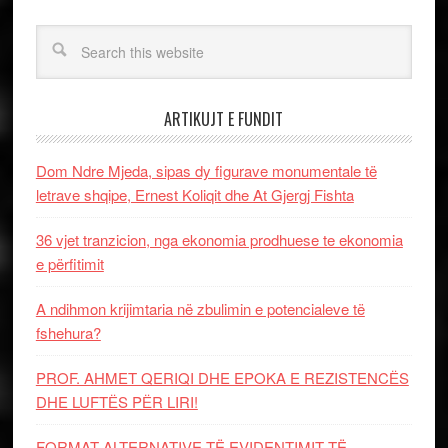
ARTIKUJT E FUNDIT
Dom Ndre Mjeda, sipas dy figurave monumentale të
letrave shqipe, Ernest Koliqit dhe At Gjergj Fishta
36 vjet tranzicion, nga ekonomia prodhuese te ekonomia
e përfitimit
A ndihmon krijimtaria në zbulimin e potencialeve të
fshehura?
PROF. AHMET QERIQI DHE EPOKA E REZISTENCЁS
DHE LUFTЁS PЁR LIRI!
FORMAT ALTERNATIVE TË EVIDENTIMIT TË