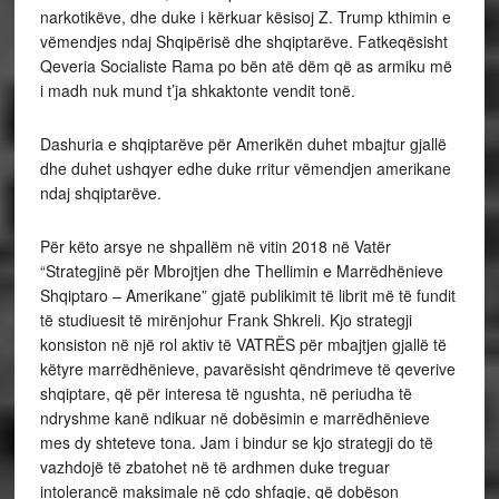
narkotikëve, dhe duke i kërkuar kësisoj Z. Trump kthimin e
vëmendjes ndaj Shqipërisë dhe shqiptarëve. Fatkeqësisht
Qeveria Socialiste Rama po bën atë dëm që as armiku më
i madh nuk mund t’ja shkaktonte vendit tonë.
Dashuria e shqiptarëve për Amerikën duhet mbajtur gjallë
dhe duhet ushqyer edhe duke rritur vëmendjen amerikane
ndaj shqiptarëve.
Për këto arsye ne shpallëm në vitin 2018 në Vatër
“Strategjinë për Mbrojtjen dhe Thellimin e Marrëdhënieve
Shqiptaro – Amerikane” gjatë publikimit të librit më të fundit
të studiuesit të mirënjohur Frank Shkreli. Kjo strategji
konsiston në një rol aktiv të VATRËS për mbajtjen gjallë të
këtyre marrëdhënieve, pavarësisht qëndrimeve të qeverive
shqiptare, që për interesa të ngushta, në periudha të
ndryshme kanë ndikuar në dobësimin e marrëdhënieve
mes dy shteteve tona. Jam i bindur se kjo strategji do të
vazhdojë të zbatohet në të ardhmen duke treguar
intolerancë maksimale në çdo shfaqje, që dobëson