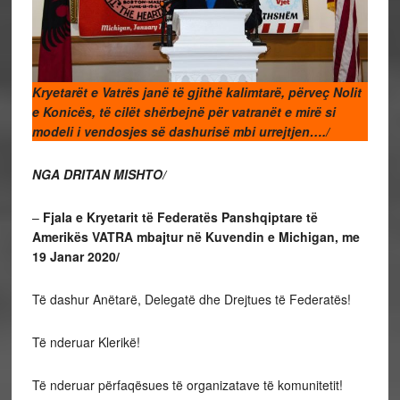
Kryetarët e Vatrës janë të gjithë kalimtarë, përveç Nolit
e Konicës, të cilët shërbejnë për vatranët e mirë si
modeli i vendosjes së dashurisë mbi urrejtjen…./
NGA DRITAN MISHTO/
–
Fjala e Kryetarit të Federatës Panshqiptare të
Amerikës VATRA mbajtur në Kuvendin e Michigan, me
19 Janar 2020/
Të dashur Anëtarë, Delegatë dhe Drejtues të Federatës!
Të nderuar Klerikë!
Të nderuar përfaqësues të organizatave të komunitetit!