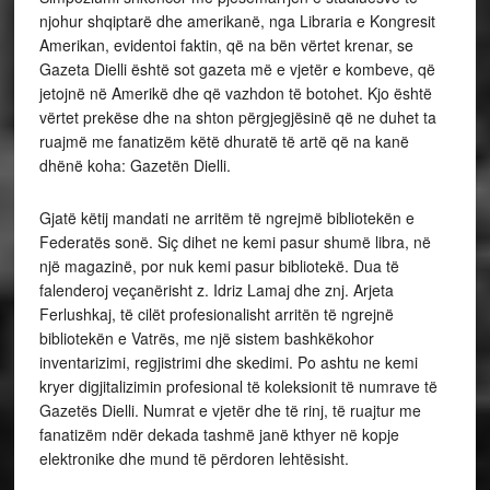
njohur shqiptarë dhe amerikanë, nga Libraria e Kongresit
Amerikan, evidentoi faktin, që na bën vërtet krenar, se
Gazeta Dielli është sot gazeta më e vjetër e kombeve, që
jetojnë në Amerikë dhe që vazhdon të botohet. Kjo është
vërtet prekëse dhe na shton përgjegjësinë që ne duhet ta
ruajmë me fanatizëm këtë dhuratë të artë që na kanë
dhënë koha: Gazetën Dielli.
Gjatë këtij mandati ne arritëm të ngrejmë bibliotekën e
Federatës sonë. Siç dihet ne kemi pasur shumë libra, në
një magazinë, por nuk kemi pasur bibliotekë. Dua të
falenderoj veçanërisht z. Idriz Lamaj dhe znj. Arjeta
Ferlushkaj, të cilët profesionalisht arritën të ngrejnë
bibliotekën e Vatrës, me një sistem bashkëkohor
inventarizimi, regjistrimi dhe skedimi. Po ashtu ne kemi
kryer digjitalizimin profesional të koleksionit të numrave të
Gazetës Dielli. Numrat e vjetër dhe të rinj, të ruajtur me
fanatizëm ndër dekada tashmë janë kthyer në kopje
elektronike dhe mund të përdoren lehtësisht.