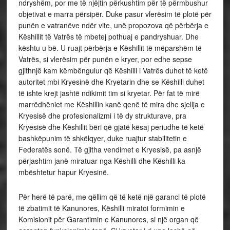
ndryshëm, por me të njëjtin përkushtim për të përmbushur
objetivat e marra përsipër. Duke pasur vlerësim të plotë për
punën e vatranëve ndër vite, unë propozova që përbërja e
Këshillit të Vatrës të mbetej pothuaj e pandryshuar. Dhe
kështu u bë. U ruajt përbërja e Këshillit të mëparshëm të
Vatrës, si vlerësim për punën e kryer, por edhe sepse
gjithnjë kam këmbëngulur që Këshilli i Vatrës duhet të ketë
autoritet mbi Kryesinë dhe Kryetarin dhe se Këshilli duhet
të ishte krejt jashtë ndikimit tim si kryetar. Për fat të mirë
marrëdhëniet me Këshillin kanë qenë të mira dhe sjellja e
Kryesisë dhe profesionalizmi i të dy strukturave, pra
Kryesisë dhe Këshillit bëri që gjatë kësaj periudhe të ketë
bashkëpunim të shkëlqyer, duke ruajtur stabilitetin e
Federatës sonë. Të gjitha vendimet e Kryesisë, pa asnjë
përjashtim janë miratuar nga Këshilli dhe Këshilli ka
mbështetur hapur Kryesinë.
Për herë të parë, me qëllim që të ketë një garanci të plotë
të zbatimit të Kanunores, Këshilli miratoi formimin e
Komisionit për Garantimin e Kanunores, si një organ që