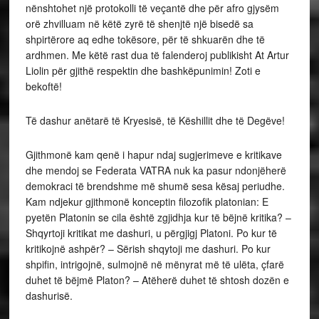
nënshtohet një protokolli të veçantë dhe për afro gjysëm
orë zhvilluam në këtë zyrë të shenjtë një bisedë sa
shpirtërore aq edhe tokësore, për të shkuarën dhe të
ardhmen. Me këtë rast dua të falenderoj publikisht At Artur
Liolin për gjithë respektin dhe bashkëpunimin! Zoti e
bekoftë!
Të dashur anëtarë të Kryesisë, të Këshillit dhe të Degëve!
Gjithmonë kam qenë i hapur ndaj sugjerimeve e kritikave
dhe mendoj se Federata VATRA nuk ka pasur ndonjëherë
demokraci të brendshme më shumë sesa kësaj periudhe.
Kam ndjekur gjithmonë konceptin filozofik platonian: E
pyetën Platonin se cila është zgjidhja kur të bëjnë kritika? –
Shqyrtoji kritikat me dashuri, u përgjigj Platoni. Po kur të
kritikojnë ashpër? – Sërish shqytoji me dashuri. Po kur
shpifin, intrigojnë, sulmojnë në mënyrat më të ulëta, çfarë
duhet të bëjmë Platon? – Atëherë duhet të shtosh dozën e
dashurisë.