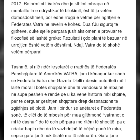
2017. Reformimi i Vatrës dhe jo kthimi mbrapa në
mentalitetin e ndryshkur të bllokimit, është jo vetëm
domosdoshmeri, por edhe rruga e vetme për ngritjen e
Federates Vatra në nivelin e kohës. Dua t’Ju siguroj të
gjitheve, duke sjellë përpara jush aksiomën e provuar të
filozofisë së lashtë greke: Rezultati i çdo plani të bazuar në
urrejtjen është vetëm dështimi. Ndaj, Vatra do të shohë
vetëm përpara!
Tashmë, si një ndër kryetarët e rradhës të Federatës
Panshqiptare të Amerikës VATRA, jam i kënaqur kur shoh
se Federata Vatra dhe Gazeta Dielli mbesin autoriteti më i
lartë moral i botës shqiptare dhe të vendosura të mbajnë
në supe peshën e rëndë që u ka vënë historia mbi shpinë,
për të dërguar çështjen shqiptare drejt destinacionit të
zgjidhjes së plotë. Jam i bindur se anëtaret e Federatës
sonë, të cilët do të mbesin për mua gjithmonë “vatranet e
mi të dashur” do të ecin përpara me ritëm të shpejtë, pa e
ndalur hapin dhe do të vazhdojnë të bëjnë punë të mira,
sepse gara jonë nuk është me të shkuarën. Gara jone