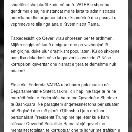
shqetësoi shqiptarët kudo në botë. VATRA e shprehu
qëndrimin e saj në instancat më të larta të administratës
amerikane dhe argumentoi rrezikshmërinë dhe pasojat e
veprimeve të tilla nga ana e Kryeministrit Rama.
Fatkeqësisht kjo Qeveri vrau shpresën për të ardhmen.
Mijëra shqiptarë kanë emigruar dhe po vazhdojnë të
emigrojnë, duke ulur drastikisht popullatën. Ku do shkojmë
pas disa dekadash nëse keqqeverisja vazhdon? Nëse
korrupsioni qeveritar dhe nismat e tjera të dëmshme nuk
ndalen?
Siç e dini Federata VATRA u prit para pak muajsh në
Departamentin e Shtetit, takim i cili hapi një faqe të re në
marrëdhëniet e Federatës Vatra me Qeverinë e Shteteve
të Bashkuara. Ne paraqitëm shqetësimet tona për situatën
në Shqipëri dhe më gjerë. Gjithashtu i jam drejtuar
personalisht Presidentit Trump me një letër ku e kam
cilësuar Qeverinë Socialiste Rama si një qeveri me
mentalitet totalitar, të korruptuar dhe të lidhur me trafikun e