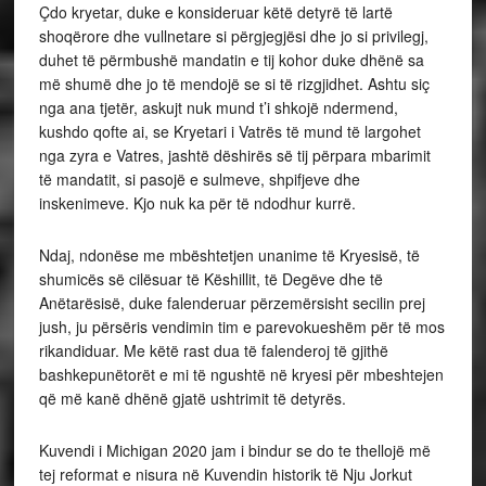
Çdo kryetar, duke e konsideruar këtë detyrë të lartë
shoqërore dhe vullnetare si përgjegjësi dhe jo si privilegj,
duhet të përmbushë mandatin e tij kohor duke dhënë sa
më shumë dhe jo të mendojë se si të rizgjidhet. Ashtu siç
nga ana tjetër, askujt nuk mund t’i shkojë ndermend,
kushdo qofte ai, se Kryetari i Vatrës të mund të largohet
nga zyra e Vatres, jashtë dëshirës së tij përpara mbarimit
të mandatit, si pasojë e sulmeve, shpifjeve dhe
inskenimeve. Kjo nuk ka për të ndodhur kurrë.
Ndaj, ndonëse me mbështetjen unanime të Kryesisë, të
shumicës së cilësuar të Këshillit, të Degëve dhe të
Anëtarësisë, duke falenderuar përzemërsisht secilin prej
jush, ju përsëris vendimin tim e parevokueshëm për të mos
rikandiduar. Me këtë rast dua të falenderoj të gjithë
bashkepunëtorët e mi të ngushtë në kryesi për mbeshtejen
që më kanë dhënë gjatë ushtrimit të detyrës.
Kuvendi i Michigan 2020 jam i bindur se do te thellojë më
tej reformat e nisura në Kuvendin historik të Nju Jorkut