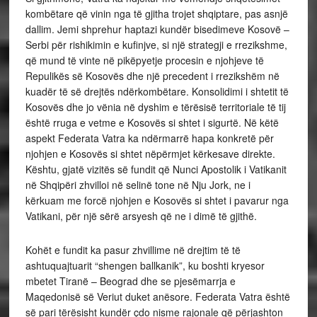
kombëtare që vinin nga të gjitha trojet shqiptare, pas asnjë
dallim. Jemi shprehur haptazi kundër bisedimeve Kosovë –
Serbi për rishikimin e kufinjve, si një strategji e rrezikshme,
që mund të vinte në pikëpyetje procesin e njohjeve të
Repulikës së Kosovës dhe një precedent i rrezikshëm në
kuadër të së drejtës ndërkombëtare. Konsolidimi i shtetit të
Kosovës dhe jo vënia në dyshim e tërësisë territoriale të tij
është rruga e vetme e Kosovës si shtet i sigurtë. Në këtë
aspekt Federata Vatra ka ndërmarrë hapa konkretë për
njohjen e Kosovës si shtet nëpërmjet kërkesave direkte.
Kështu, gjatë vizitës së fundit që Nunci Apostolik i Vatikanit
në Shqipëri zhvilloi në selinë tone në Nju Jork, ne i
kërkuam me forcë njohjen e Kosovës si shtet i pavarur nga
Vatikani, për një sërë arsyesh që ne i dimë të gjithë.
Kohët e fundit ka pasur zhvillime në drejtim të të
ashtuquajtuarit “shengen ballkanik”, ku boshti kryesor
mbetet Tiranë – Beograd dhe se pjesëmarrja e
Maqedonisë së Veriut duket anësore. Federata Vatra është
së pari tërësisht kundër çdo nisme rajonale që përjashton