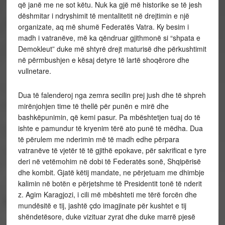
që janë me ne sot këtu. Nuk ka gjë më historike se të jesh
dëshmitar i ndryshimit të mentalitetit në drejtimin e një
organizate, aq më shumë Federatës Vatra. Ky besim i
madh i vatranëve, më ka qëndruar gjithmonë si “shpata e
Demokleut” duke më shtyrë drejt maturisë dhe përkushtimit
në përmbushjen e kësaj detyre të lartë shoqërore dhe
vullnetare.
Dua të falenderoj nga zemra secilin prej jush dhe të shpreh
mirënjohjen time të thellë për punën e mirë dhe
bashkëpunimin, që kemi pasur. Pa mbështetjen tuaj do të
ishte e pamundur të kryenim tërë ato punë të mëdha. Dua
të përulem me nderimin më të madh edhe përpara
vatranëve të vjetër të të gjithë epokave, për sakrificat e tyre
deri në vetëmohim në dobi të Federatës sonë, Shqipërisë
dhe kombit. Gjatë këtij mandate, ne përjetuam me dhimbje
kalimin në botën e përjetshme të Presidentit tonë të nderit
z. Agim Karagjozi, i cili më mbështeti me tërë forcën dhe
mundësitë e tij, jashtë çdo imagjinate për kushtet e tij
shëndetësore, duke vizituar zyrat dhe duke marrë pjesë