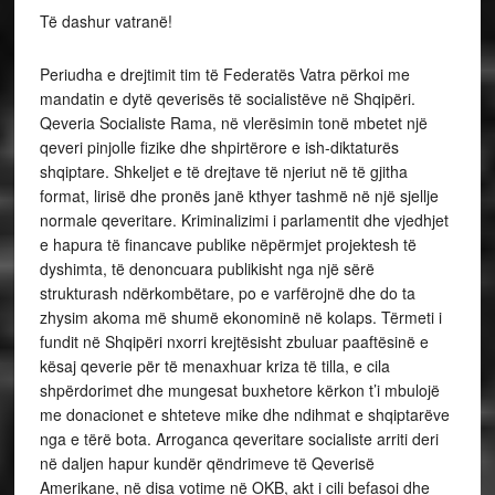
Të dashur vatranë!
Periudha e drejtimit tim të Federatës Vatra përkoi me
mandatin e dytë qeverisës të socialistëve në Shqipëri.
Qeveria Socialiste Rama, në vlerësimin tonë mbetet një
qeveri pinjolle fizike dhe shpirtërore e ish-diktaturës
shqiptare. Shkeljet e të drejtave të njeriut në të gjitha
format, lirisë dhe pronës janë kthyer tashmë në një sjellje
normale qeveritare. Kriminalizimi i parlamentit dhe vjedhjet
e hapura të financave publike nëpërmjet projektesh të
dyshimta, të denoncuara publikisht nga një sërë
strukturash ndërkombëtare, po e varfërojnë dhe do ta
zhysim akoma më shumë ekonominë në kolaps. Tërmeti i
fundit në Shqipëri nxorri krejtësisht zbuluar paaftësinë e
kësaj qeverie për të menaxhuar kriza të tilla, e cila
shpërdorimet dhe mungesat buxhetore kërkon t’i mbulojë
me donacionet e shteteve mike dhe ndihmat e shqiptarëve
nga e tërë bota. Arroganca qeveritare socialiste arriti deri
në daljen hapur kundër qëndrimeve të Qeverisë
Amerikane, në disa votime në OKB, akt i cili befasoi dhe