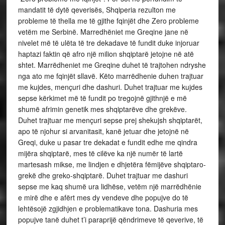
mandatit të dytë qeverisës, Shqiperia rezulton me
probleme të thella me të gjithe fqinjët dhe Zero probleme
vetëm me Serbinë. Marredhëniet me Greqine jane në
nivelet më të ulëta të tre dekadave të fundit duke injoruar
haptazi faktin që afro një milion shqiptarë jetojne në atë
shtet. Marrëdheniet me Greqine duhet të trajtohen ndryshe
nga ato me fqinjët sllavë. Këto marrëdhenie duhen trajtuar
me kujdes, mençuri dhe dashuri. Duhet trajtuar me kujdes
sepse kërkimet më të fundit po tregojnë gjithnjë e më
shumë afrimin genetik mes shqiptarëve dhe grekëve.
Duhet trajtuar me mençuri sepse prej shekujsh shqiptarët,
apo të njohur si arvanitasit, kanë jetuar dhe jetojnë në
Greqi, duke u pasar tre dekadat e fundit edhe me qindra
mijëra shqiptarë, mes të cilëve ka një numër të lartë
martesash mikse, me lindjen e dhjetëra fëmijëve shqiptaro-
grekë dhe greko-shqiptarë. Duhet trajtuar me dashuri
sepse me kaq shumë ura lidhëse, vetëm një marrëdhënie
e mirë dhe e afërt mes dy vendeve dhe popujve do të
lehtësojë zgjidhjen e problematikave tona. Dashuria mes
popujve tanë duhet t’i paraprijë qëndrimeve të qeverive, të