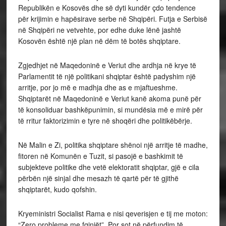
Republikën e Kosovës dhe së dyti kundër çdo tendence
për krijimin e hapësirave serbe në Shqipëri. Futja e Serbisë
në Shqipëri ne vetvehte, por edhe duke lënë jashtë
Kosovën është një plan në dëm të botës shqiptare.
Zgjedhjet në Maqedoninë e Veriut dhe ardhja në krye të
Parlamentit të një politikani shqiptar është padyshim një
arritje, por jo më e madhja dhe as e mjaftueshme.
Shqiptarët në Maqedoninë e Veriut kanë akoma punë për
të konsoliduar bashkëpunimin, si mundësia më e mirë për
të rritur faktorizimin e tyre në shoqëri dhe politikëbërje.
Në Malin e Zi, politika shqiptare shënoi një arritje të madhe,
fitoren në Komunën e Tuzit, si pasojë e bashkimit të
subjekteve politike dhe vetë elektoratit shqiptar, gjë e cila
përbën një sinjal dhe mesazh të qartë për të gjithë
shqiptarët, kudo qofshin.
Kryeministri Socialist Rama e nisi qeverisjen e tij me moton:
“Zero probleme me fqinjët”. Por sot në përfundim të