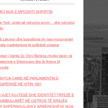
AÇI NUK E MPOSHTI SHPIRTIN
 York, qyteti që ndryshoi emrin… dhe ndryshoi
ën
i zakonor dhe isopolifonia dy nga monumentet
jalla madhështore të antikitetit shqiptar
etari i Vatrës Dr. Elmi Berisha zhvilloi takim në
deminë e Shkencave dhe të Arteve të
sovës
SHTJA ÇAME NË PARLAMENTIN E
QIPËRISË NË VITIN 1921
0 VJET KUJTESË DHE IDENTITET-TRYEZË E
UMBULLAKËT NË OSTROS TË KRAJËS
R SHPËRNGULJEN E ARBËRESHËVE NGA