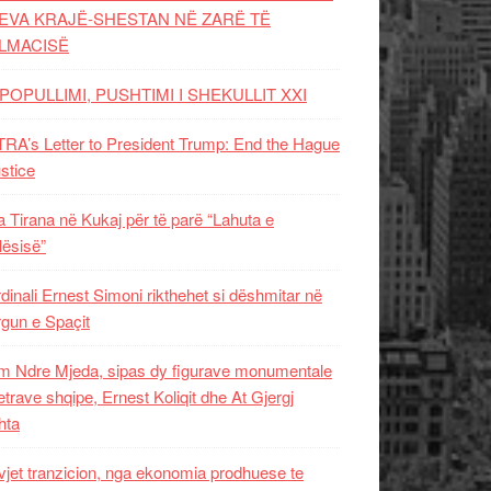
EVA KRAJË-SHESTAN NË ZARË TË
LMACISË
POPULLIMI, PUSHTIMI I SHEKULLIT XXI
RA’s Letter to President Trump: End the Hague
ustice
 Tirana në Kukaj për të parë “Lahuta e
ësisë”
dinali Ernest Simoni rikthehet si dëshmitar në
gun e Spaçit
 Ndre Mjeda, sipas dy figurave monumentale
letrave shqipe, Ernest Koliqit dhe At Gjergj
hta
vjet tranzicion, nga ekonomia prodhuese te