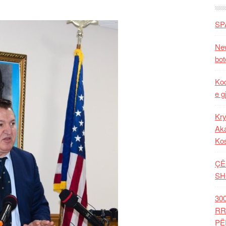
SP
New
bot
Kod
e g
Kry
Aka
Ko
ÇË
SH
30
RR
PË