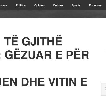
Home
Politics
Opinion
Culture
Sports
Economy
 TË GJITHË
: GËZUAR E PËR
EN DHE VITIN E