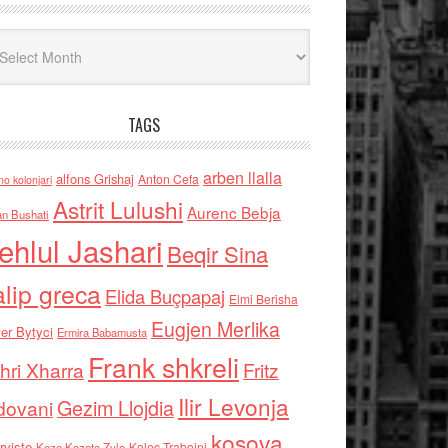
iv
TAGS
arben llalla
alfons Grishaj
Anton Cefa
no kolonjari
Astrit Lulushi
Aurenc Bebja
an Bushati
ehlul Jashari
Beqir Sina
alip greca
Elida Buçpapaj
Elmi Berisha
Eugjen Merlika
er Bytyci
Ermira Babamusta
Frank shkreli
hri Xharra
Fritz
Ilir Levonja
Gezim Llojdia
dovani
kosova
rviste
Kolec Traboini
Keze Kozeta Zylo