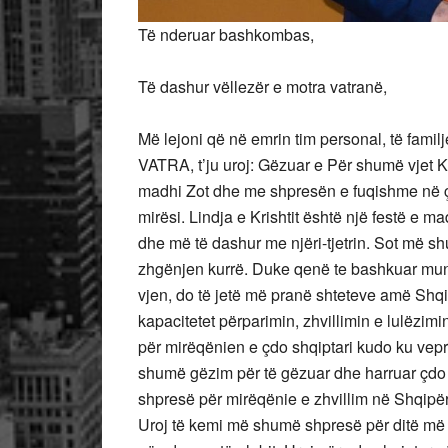
Të nderuar bashkombas,
Të dashur vëllezër e motra vatranë,
Më lejoni që në emrin tim personal, të fami
VATRA, t’ju uroj: Gëzuar e Për shumë vjet Kr
madhi Zot dhe me shpresën e fuqishme në çd
mirësi. Lindja e Krishtit është një festë e m
dhe më të dashur me njëri-tjetrin. Sot më s
zhgënjen kurrë. Duke qenë te bashkuar mund t
vjen, do të jetë më pranë shteteve amë Shq
kapacitetet përparimin, zhvillimin e lulëzim
për mirëqënien e çdo shqiptari kudo ku vepro
shumë gëzim për të gëzuar dhe harruar çdo 
shpresë për mirëqënie e zhvillim në Shqipë
Uroj të kemi më shumë shpresë për ditë më 