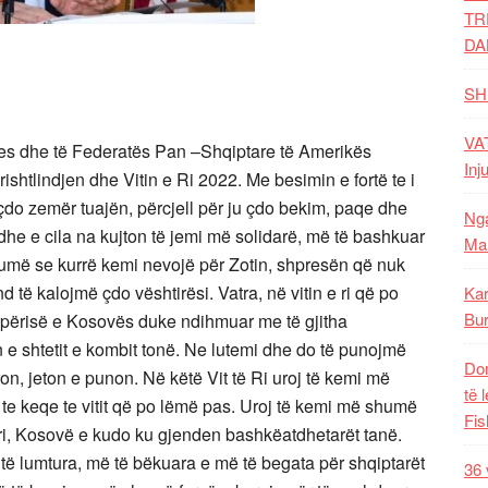
TR
DA
SH
VAT
ljes dhe të Federatës Pan –Shqiptare të Amerikës
Inj
ishtlindjen dhe Vitin e Ri 2022. Me besimin e fortë te i
o zemër tuajën, përcjell për ju çdo bekim, paqe dhe
Nga
adhe e cila na kujton të jemi më solidarë, më të bashkuar
Mal
humë se kurrë kemi nevojë për Zotin, shpresën që nuk
ë kalojmë çdo vështirësi. Vatra, në vitin e ri që po
Kar
Bur
ipërisë e Kosovës duke ndihmuar me të gjitha
in e shtetit e kombit tonë. Ne lutemi dhe do të punojmë
Dom
n, jeton e punon. Në këtë Vit të Ri uroj të kemi më
të 
te keqe te vitit që po lëmë pas. Uroj të kemi më shumë
Fis
ri, Kosovë e kudo ku gjenden bashkëatdhetarët tanë.
të lumtura, më të bëkuara e më të begata për shqiptarët
36 