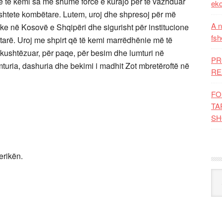
 që të kemi sa më shumë forcë e kurajo për të vazhduar
eko
i shtete kombëtare. Lutem, uroj dhe shpresoj për më
A n
ike në Kosovë e Shqipëri dhe sigurisht për institucione
fsh
tarë. Uroj me shpirt që të kemi marrëdhënie më të
akushtëzuar, për paqe, për besim dhe lumturi në
PR
umturia, dashuria dhe bekimi i madhit Zot mbretëroftë në
RE
FO
TA
SH
erikën.
Kat