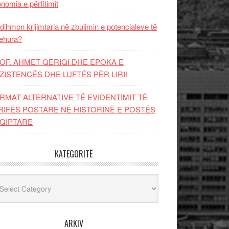
nomia e përfitimit
dihmon krijimtaria në zbulimin e potencialeve të
ehura?
OF. AHMET QERIQI DHE EPOKA E
ZISTENCЁS DHE LUFTЁS PЁR LIRI!
RMAT ALTERNATIVE TË EVIDENTIMIT TË
RIFËS POSTARE NË HISTORINË E POSTËS
QIPTARE
KATEGORITË
egoritë
ARKIV