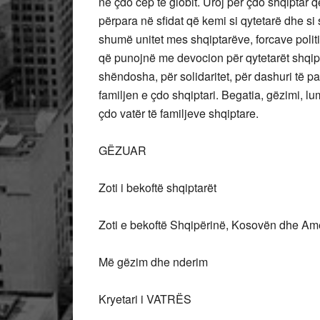
në çdo cep të globit. Uroj për çdo shqiptar
përpara në sfidat që kemi si qytetarë dhe s
shumë unitet mes shqiptarëve, forcave polit
që punojnë me devocion për qytetarët shqip
shëndosha, për solidaritet, për dashuri të p
familjen e çdo shqiptari. Begatia, gëzimi, l
çdo vatër të familjeve shqiptare.
GËZUAR
Zoti i bekoftë shqiptarët
Zoti e bekoftë Shqipërinë, Kosovën dhe Am
Më gëzim dhe nderim
Kryetari i VATRËS