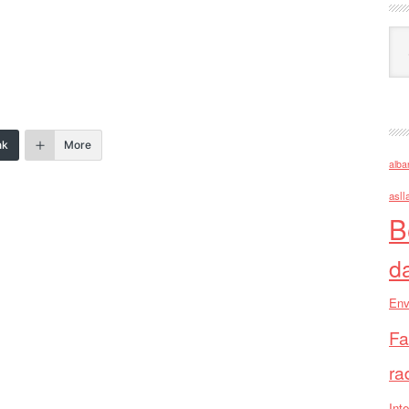
Ark
nk
More
alba
asll
B
d
Env
Fa
ra
Inte