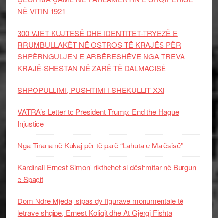
NË VITIN 1921
300 VJET KUJTESË DHE IDENTITET-TRYEZË E
RRUMBULLAKËT NË OSTROS TË KRAJËS PËR
SHPËRNGULJEN E ARBËRESHËVE NGA TREVA
KRAJË-SHESTAN NË ZARË TË DALMACISË
SHPOPULLIMI, PUSHTIMI I SHEKULLIT XXI
VATRA’s Letter to President Trump: End the Hague
Injustice
Nga Tirana në Kukaj për të parë “Lahuta e Malësisë”
Kardinali Ernest Simoni rikthehet si dëshmitar në Burgun
e Spaçit
Dom Ndre Mjeda, sipas dy figurave monumentale të
letrave shqipe, Ernest Koliqit dhe At Gjergj Fishta