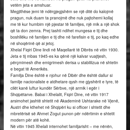
vetëm jeta e amshuar.
Megjithëse jemi të ndërgjegjshëm se një ditë do kalojmë
pragun, nuk duam ta pranojmë dhe nuk pajtohemi kollaj
me të kur humbim një pjestar të familjes, një mik a një shok
që ta don zemra. Prej tashti ndihet mungesa e tij dhe
boshllëku në familjen e tij dhe në farefisin e tij, po kaq edhe
në shoqërinë që ai jetoj.
Xhelal Fiqiri Dine lindi në Maqellarë të Dibrës në vitin 1930.
Jeta e tij mbas 1945-es ka qënë një kalvar vuajtjesh,
përçmimesh dhe emigrimesh derisa u stablilizua në shtetin
e begat të Amerikës.
Familja Dine është e njohur në Dibër dhe është dallur si
familje nacionaliste e atdhetare qysh me gjyshërit e tyre, të
cilët kanë luftur kundër Sërbve, një armik i egër i
Shqipëtarve. Babai i Xhelalit, Fiqiri Dine, në vitin 1917
arsimohet jashtë shtetit në Akademinë Ushtarake në Vjenë,
Austri dhe kthehet në Shqipëri ku si officer i shtetit dhe
mbretërisë së Ahmet Zogut punon për ndërtimin e shtetit
modern për atë kohë.
Në vitin 1945 Xhelali internohet familjarisht – me nënën,