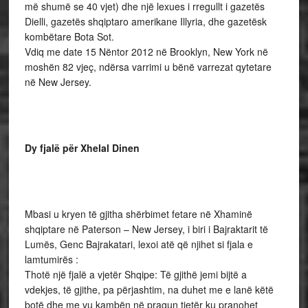
më shumë se 40 vjet) dhe një lexues i rregullt i gazetës
Dielli, gazetës shqiptaro amerikane Illyria, dhe gazetësk
kombëtare Bota Sot.
Vdiq me date 15 Nëntor 2012 në Brooklyn, New York në
moshën 82 vjeç, ndërsa varrimi u bënë varrezat qytetare
në New Jersey.
Dy fjalë për Xhelal Dinen
Mbasi u kryen të gjitha shërbimet fetare në Xhaminë
shqiptare në Paterson – New Jersey, i biri i Bajraktarit të
Lumës, Genc Bajrakatari, lexoi atë që njihet si fjala e
lamtumirës :
Thotë një fjalë a vjetër Shqipe: Të gjithë jemi bijtë a
vdekjes, të gjithe, pa përjashtim, na duhet me e lanë këtë
botë dhe me vu kambën në pragun tjetër ku pranohet