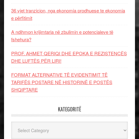
36 vjet tranzicion, nga ekonomia prodhuese te ekonomia
e përfitimit
A ndihmon krijimtaria në zbulimin e potencialeve të
fshehura?
PROF. AHMET QERIQI DHE EPOKA E REZISTENCЁS
DHE LUFTЁS PЁR LIRI!
FORMAT ALTERNATIVE TË EVIDENTIMIT TË
TARIFËS POSTARE NË HISTORINË E POSTËS
SHQIPTARE
KATEGORITË
Kategoritë