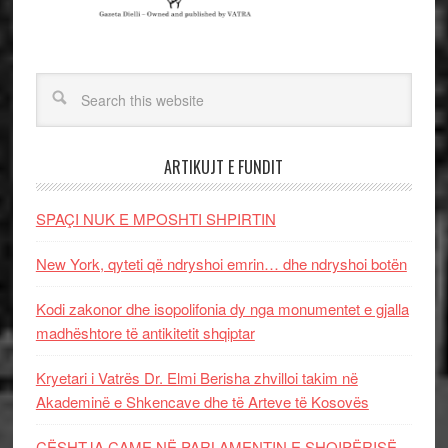
ARTIKUJT E FUNDIT
SPAÇI NUK E MPOSHTI SHPIRTIN
New York, qyteti që ndryshoi emrin… dhe ndryshoi botën
Kodi zakonor dhe isopolifonia dy nga monumentet e gjalla
madhështore të antikitetit shqiptar
Kryetari i Vatrës Dr. Elmi Berisha zhvilloi takim në
Akademinë e Shkencave dhe të Arteve të Kosovës
ÇËSHTJA ÇAME NË PARLAMENTIN E SHQIPËRISË