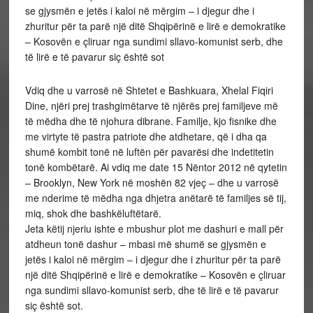
se gjysmën e jetës i kaloi në mërgim – i djegur dhe i
zhuritur për ta parë një ditë Shqipërinë e lirë e demokratike
– Kosovën e çliruar nga sundimi sllavo-komunist serb, dhe
të lirë e të pavarur siç është sot
Vdiq dhe u varrosë në Shtetet e Bashkuara, Xhelal Fiqiri
Dine, njëri prej trashgimëtarve të njërës prej familjeve më
të mëdha dhe të njohura dibrane. Familje, kjo fisnike dhe
me virtyte të pastra patriote dhe atdhetare, që i dha qa
shumë kombit tonë në luftën për pavarësi dhe indetitetin
tonë kombëtarë. Ai vdiq me date 15 Nëntor 2012 në qytetin
– Brooklyn, New York në moshën 82 vjeç – dhe u varrosë
me nderime të mëdha nga dhjetra anëtarë të familjes së tij,
miq, shok dhe bashkëluftëtarë.
Jeta këtij njeriu ishte e mbushur plot me dashuri e mall për
atdheun tonë dashur – mbasi më shumë se gjysmën e
jetës i kaloi në mërgim – i djegur dhe i zhuritur për ta parë
një ditë Shqipërinë e lirë e demokratike – Kosovën e çliruar
nga sundimi sllavo-komunist serb, dhe të lirë e të pavarur
siç është sot.