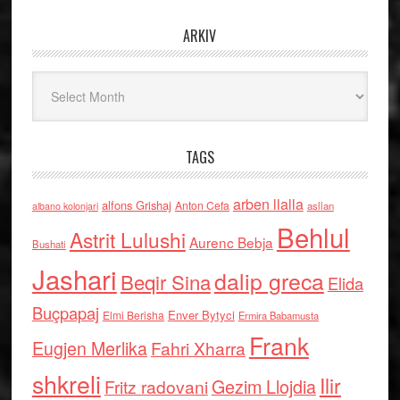
ARKIV
Arkiv
TAGS
arben llalla
alfons Grishaj
Anton Cefa
asllan
albano kolonjari
Behlul
Astrit Lulushi
Aurenc Bebja
Bushati
Jashari
dalip greca
Beqir Sina
Elida
Buçpapaj
Enver Bytyci
Elmi Berisha
Ermira Babamusta
Frank
Eugjen Merlika
Fahri Xharra
shkreli
Ilir
Gezim Llojdia
Fritz radovani