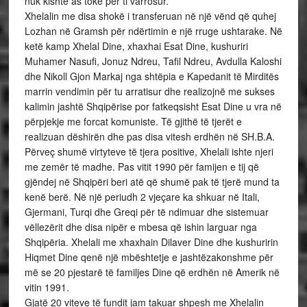
nuk kishte as tokë për ti varrosur.
Xhelalin me disa shokë i transferuan në një vënd që quhej
Lozhan në Gramsh për ndërtimin e një rruge ushtarake. Në
ketë kamp Xhelal Dine, xhaxhai Esat Dine, kushuriri
Muhamer Nasufi, Jonuz Ndreu, Tafil Ndreu, Avdulla Kaloshi
dhe Nikoll Gjon Markaj nga shtëpia e Kapedanit të Mirditës
marrin vendimin për tu arratisur dhe realizojnë me sukses
kalimin jashtë Shqipërise por fatkeqsisht Esat Dine u vra në
përpjekje me forcat komuniste. Të gjithë të tjerët e
realizuan dëshirën dhe pas disa vitesh erdhën në SH.B.A.
Përveç shumë virtyteve të tjera positive, Xhelali ishte njeri
me zemër të madhe. Pas vitit 1990 për famijen e tij që
gjëndej në Shqipëri beri atë që shumë pak të tjerë mund ta
kenë berë. Në një periudh 2 vjeçare ka shkuar në Itali,
Gjermani, Turqi dhe Greqi për të ndimuar dhe sistemuar
vëllezërit dhe disa nipër e mbesa që ishin larguar nga
Shqipëria. Xhelali me xhaxhain Dilaver Dine dhe kushuririn
Hiqmet Dine qenë një mbështetje e jashtëzakonshme për
më se 20 pjestarë të familjes Dine që erdhën në Amerik në
vitin 1991.
Gjatë 20 viteve të fundit jam takuar shpesh me Xhelalin