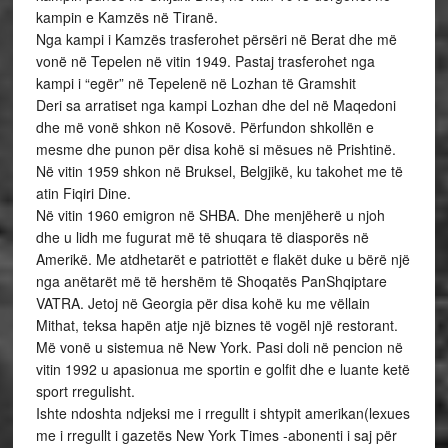
kampin e Kamzës në Tiranë.
Nga kampi i Kamzës trasferohet përsëri në Berat dhe më
vonë në Tepelen në vitin 1949. Pastaj trasferohet nga
kampi i “egër” në Tepelenë në Lozhan të Gramshit
Deri sa arratiset nga kampi Lozhan dhe del në Maqedoni
dhe më vonë shkon në Kosovë. Përfundon shkollën e
mesme dhe punon për disa kohë si mësues në Prishtinë.
Në vitin 1959 shkon në Bruksel, Belgjikë, ku takohet me të
atin Fiqiri Dine.
Në vitin 1960 emigron në SHBA. Dhe menjëherë u njoh
dhe u lidh me fugurat më të shuqara të diasporës në
Amerikë. Me atdhetarët e patriottët e flakët duke u bërë një
nga anëtarët më të hershëm të Shoqatës PanShqiptare
VATRA. Jetoj në Georgia për disa kohë ku me vëllain
Mithat, teksa hapën atje një biznes të vogël një restorant.
Më vonë u sistemua në New York. Pasi doli në pencion në
vitin 1992 u apasionua me sportin e golfit dhe e luante ketë
sport rregulisht.
Ishte ndoshta ndjeksi me i rregullt i shtypit amerikan(lexues
me i rregullt i gazetës New York Times -abonenti i saj për