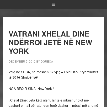
VATRANI XHELAL DINE
NDËRROI JETË NË NEW
YORK
DECEMBER 5, 2012
BY
DGRECA
Vdiq në SHBA, në moshën 82 vjeç – i biri i ish- Kryeministrit
të 30 të Shqipërisë/
NGA BEQIR SINA, New York /
Xhelal Dine: Jeta këtij njeriu ishte e mbushur plot me
dashuri e mall për atdheun tonë dashur – mbasi më shumë