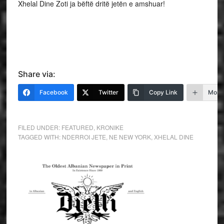
Xhelal Dine Zoti ja bëftë dritë jetën e amshuar!
Share via:
Facebook
Twitter
Copy Link
More
FILED UNDER:
FEATURED
,
KRONIKE
TAGGED WITH:
NDERROI JETE
,
NE NEW YORK
,
XHELAL DINE