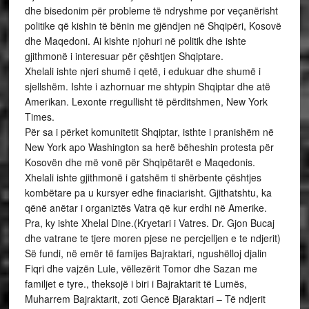
dhe bisedonim për probleme të ndryshme por veçanërisht
politike që kishin të bënin me gjëndjen në Shqipëri, Kosovë
dhe Maqedoni. Ai kishte njohuri në politik dhe ishte
gjithmonë i interesuar për çështjen Shqiptare.
Xhelali ishte njeri shumë i qetë, i edukuar dhe shumë i
sjellshëm. Ishte i azhornuar me shtypin Shqiptar dhe atë
Amerikan. Lexonte rregullisht të përditshmen, New York
Times.
Për sa i përket komunitetit Shqiptar, isthte i pranishëm në
New York apo Washington sa herë bëheshin protesta për
Kosovën dhe më vonë për Shqipëtarët e Maqedonis.
Xhelali ishte gjithmonë i gatshëm ti shërbente çështjes
kombëtare pa u kursyer edhe finaciarisht. Gjithatshtu, ka
qënë anëtar i organiztës Vatra që kur erdhi në Amerike.
Pra, ky ishte Xhelal Dine.(Kryetari i Vatres. Dr. Gjon Bucaj
dhe vatrane te tjere moren pjese ne percjelljen e te ndjerit)
Së fundi, në emër të famijes Bajraktari, ngushëlloj djalin
Fiqri dhe vajzën Lule, vëllezërit Tomor dhe Sazan me
familjet e tyre., theksojë i biri i Bajraktarit të Lumës,
Muharrem Bajraktarit, zoti Gencë Bjaraktari – Të ndjerit