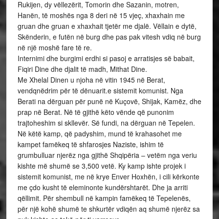
Rukijen, dy vëllezërit, Tomorin dhe Sazanin, motren,
Hanën, të moshës nga 8 deri në 15 vjeç, xhaxhain me
gruan dhe gruan e xhaxhait tjetër me djalë. Vëllain e dytë,
Skënderin, e futën në burg dhe pas pak vitesh vdiq në burg
në një moshë fare të re.
Internimi dhe burgimi erdhi si pasoj e arratisjes së babait,
Fiqiri Dine dhe djalit të madh, Mithat Dine.
Me Xhelal Dinen u njoha në vitin 1945 në Berat,
vendqnëdrim për të dënuarit.e sistemit komunist. Nga
Berati na dërguan për punë në Kuçovë, Shijak, Kamëz, dhe
prap në Berat. Në të gjithë këto vënde që punonim
trajtoheshim si skllevër. Së fundi, na dërguan në Tepelen.
Në këtë kamp, që padyshim, mund të krahasohet me
kampet famëkeq të shfarosjes Naziste, ishim të
grumbulluar njerëz nga gjithë Shqipëria – vetëm nga veriu
kishte më shumë se 3,500 vetë. Ky kamp ishte projek i
sistemit komunist, me në krye Enver Hoxhën, i cili kërkonte
me çdo kusht të eleminonte kundërshtarët. Dhe ja arriti
qëllimit. Për shembull në kampin famëkeq të Tepelenës,
për një kohë shumë te shkurtër vdiqën aq shumë njerëz sa