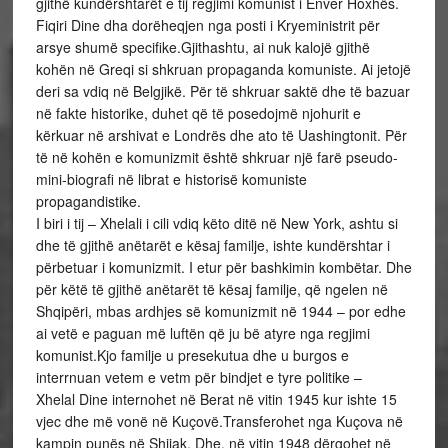
gjithë kundërshtarët e tij regjimi komunist i Enver Hoxhës.
Fiqiri Dine dha dorëheqjen nga posti i Kryeministrit për
arsye shumë specifike.Gjithashtu, ai nuk kalojë gjithë
kohën në Greqi si shkruan propaganda komuniste. Ai jetojë
deri sa vdiq në Belgjikë. Për të shkruar saktë dhe të bazuar
në fakte historike, duhet që të posedojmë njohurit e
kërkuar në arshivat e Londrës dhe ato të Uashingtonit. Për
të në kohën e komunizmit është shkruar një farë pseudo-
mini-biografi në librat e historisë komuniste
propagandistike.
I biri i tij – Xhelali i cili vdiq këto ditë në New York, ashtu si
dhe të gjithë anëtarët e kësaj familje, ishte kundërshtar i
përbetuar i komunizmit. I etur për bashkimin kombëtar. Dhe
për këtë të gjithë anëtarët të kësaj familje, që ngelen në
Shqipëri, mbas ardhjes së komunizmit në 1944 – por edhe
ai vetë e paguan më luftën që ju bë atyre nga regjimi
komunist.Kjo familje u presekutua dhe u burgos e
interrnuan vetem e vetm për bindjet e tyre politike –
Xhelal Dine internohet në Berat në vitin 1945 kur ishte 15
vjec dhe më vonë në Kuçovë.Transferohet nga Kuçova në
kampin punës në Shijak. Dhe, në vitin 1948 dërgohet në