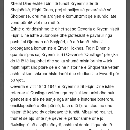
Xhelal Dine është i biri i të fundit Kryeministër të
Shqipërisë, Fiqiri Dines, prej shpalljes së pavarësisë së
Shqipërisë, drei me ardhjen e komunizmit që e sundoi atë
vend për 46 vjet me radhë.
Është e rëndësishme të dihet sot se Qeveria e Kryeministrit
Fiqiri Dine ishte autonome dhe plotësisht e pavarur nga
pushtimi Gjerman në Shqipëri, në atë kohë. Mbasi
propaganda komuniste e Enver Hoxhës, Fiqiri Dinen e
quante sipas saj Kryeministri i Qeverisë “Quslinge” për çka
do të lë të kuptohet dhe se ka shumë misinformim – tek
mjaft mjaft shqiptarë që e dinë historinë e Shqipërisë vetëm
ashtu si kan shkruar historianët dhe studiuesit e Enverit për
50 vjet..
Qeveria e vitit 1943-1944 e Kryeministrit Fiqiri Dine ishte
referuar si Quslinge vetëm nga regjimi komunist dhe nuk
gjendet si e tillë në asnjë nga analet e historisë botërore,
enciklopedinë e Shqipërisë, tash e të tjera, studime dhe
histori të këtyre dy dekadave të fundit. Mbasi në realitet,
thuhet se ajo ishte një qeveri e përkohshme dhe jo
“kuislinge” në asnjë mënyrë, ashtu si donte t’i quante të