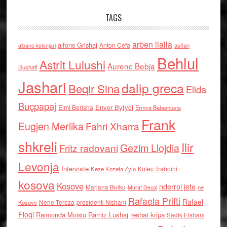
TAGS
arben llalla
alfons Grishaj
Anton Cefa
asllan
albano kolonjari
Behlul
Astrit Lulushi
Aurenc Bebja
Bushati
Jashari
dalip greca
Beqir Sina
Elida
Buçpapaj
Enver Bytyci
Elmi Berisha
Ermira Babamusta
Frank
Eugjen Merlika
Fahri Xharra
shkreli
Ilir
Gezim Llojdia
Fritz radovani
Levonja
Interviste
Kolec Traboini
Keze Kozeta Zylo
kosova
Kosove
nderroi jete
Marjana Bulku
ne
Murat Gecaj
Rafaela Prifti
Rafael
Nene Tereza
Kosove
presidenti Nishani
Floqi
Raimonda Moisiu
Ramiz Lushaj
reshat kripa
Sadik Elshani