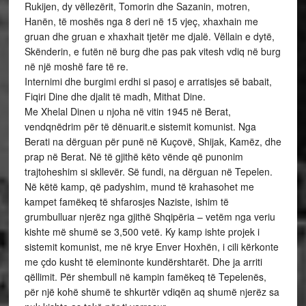
Rukijen, dy vëllezërit, Tomorin dhe Sazanin, motren,
Hanën, të moshës nga 8 deri në 15 vjeç, xhaxhain me
gruan dhe gruan e xhaxhait tjetër me djalë. Vëllain e dytë,
Skënderin, e futën në burg dhe pas pak vitesh vdiq në burg
në një moshë fare të re.
Internimi dhe burgimi erdhi si pasoj e arratisjes së babait,
Fiqiri Dine dhe djalit të madh, Mithat Dine.
Me Xhelal Dinen u njoha në vitin 1945 në Berat,
vendqnëdrim për të dënuarit.e sistemit komunist. Nga
Berati na dërguan për punë në Kuçovë, Shijak, Kamëz, dhe
prap në Berat. Në të gjithë këto vënde që punonim
trajtoheshim si skllevër. Së fundi, na dërguan në Tepelen.
Në këtë kamp, që padyshim, mund të krahasohet me
kampet famëkeq të shfarosjes Naziste, ishim të
grumbulluar njerëz nga gjithë Shqipëria – vetëm nga veriu
kishte më shumë se 3,500 vetë. Ky kamp ishte projek i
sistemit komunist, me në krye Enver Hoxhën, i cili kërkonte
me çdo kusht të eleminonte kundërshtarët. Dhe ja arriti
qëllimit. Për shembull në kampin famëkeq të Tepelenës,
për një kohë shumë te shkurtër vdiqën aq shumë njerëz sa