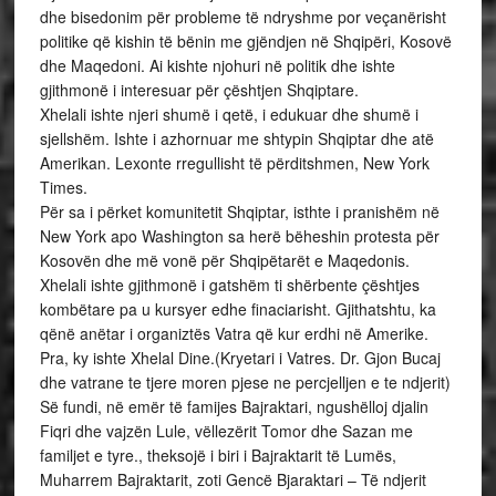
dhe bisedonim për probleme të ndryshme por veçanërisht
politike që kishin të bënin me gjëndjen në Shqipëri, Kosovë
dhe Maqedoni. Ai kishte njohuri në politik dhe ishte
gjithmonë i interesuar për çështjen Shqiptare.
Xhelali ishte njeri shumë i qetë, i edukuar dhe shumë i
sjellshëm. Ishte i azhornuar me shtypin Shqiptar dhe atë
Amerikan. Lexonte rregullisht të përditshmen, New York
Times.
Për sa i përket komunitetit Shqiptar, isthte i pranishëm në
New York apo Washington sa herë bëheshin protesta për
Kosovën dhe më vonë për Shqipëtarët e Maqedonis.
Xhelali ishte gjithmonë i gatshëm ti shërbente çështjes
kombëtare pa u kursyer edhe finaciarisht. Gjithatshtu, ka
qënë anëtar i organiztës Vatra që kur erdhi në Amerike.
Pra, ky ishte Xhelal Dine.(Kryetari i Vatres. Dr. Gjon Bucaj
dhe vatrane te tjere moren pjese ne percjelljen e te ndjerit)
Së fundi, në emër të famijes Bajraktari, ngushëlloj djalin
Fiqri dhe vajzën Lule, vëllezërit Tomor dhe Sazan me
familjet e tyre., theksojë i biri i Bajraktarit të Lumës,
Muharrem Bajraktarit, zoti Gencë Bjaraktari – Të ndjerit