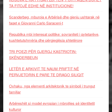
TA FITOJË EDHE NË INSTITUCIONE!
Scanderbeg, mburoja e Arbërisë dhe gjeniu ushtarak në
faqet e Giovanni Carlo Saraceni-t
Republika mbi interesat politike: sovraniteti i qytetarëve,
kushtetutshmëria dhe përgjegjësia shtetërore
TRI POEZI PËR GJERGJ KASTRIOTIN-
SKËNDERBEUN
LETËR E ARKIVIT TE NAUM PRIFTIT NË
PERVJETORIN E PARE TE DRAGO SILIQIT
Oxhaku, nga elementi arkitektonik te simboli i trungut
familjar
Arbëreshët si model evropian i mbrojtjes së identitetit
kulturor