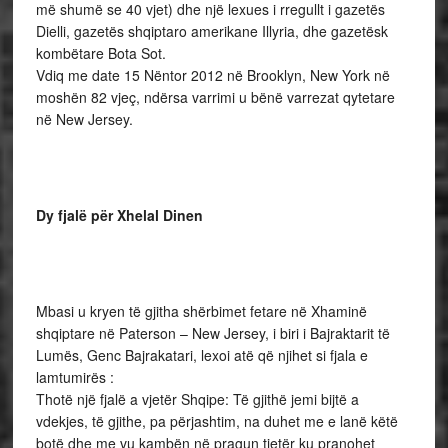
më shumë se 40 vjet) dhe një lexues i rregullt i gazetës
Dielli, gazetës shqiptaro amerikane Illyria, dhe gazetësk
kombëtare Bota Sot.
Vdiq me date 15 Nëntor 2012 në Brooklyn, New York në
moshën 82 vjeç, ndërsa varrimi u bënë varrezat qytetare
në New Jersey.
Dy fjalë për Xhelal Dinen
Mbasi u kryen të gjitha shërbimet fetare në Xhaminë
shqiptare në Paterson – New Jersey, i biri i Bajraktarit të
Lumës, Genc Bajrakatari, lexoi atë që njihet si fjala e
lamtumirës :
Thotë një fjalë a vjetër Shqipe: Të gjithë jemi bijtë a
vdekjes, të gjithe, pa përjashtim, na duhet me e lanë këtë
botë dhe me vu kambën në pragun tjetër ku pranohet