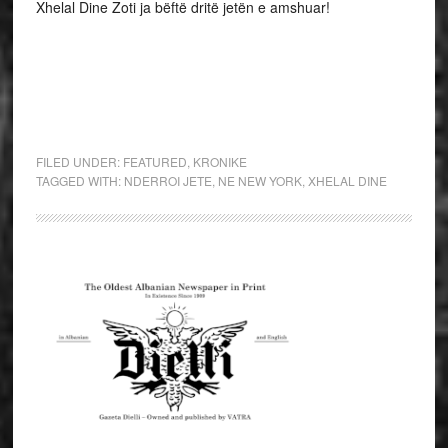
Xhelal Dine Zoti ja bëftë dritë jetën e amshuar!
FILED UNDER:
FEATURED
,
KRONIKE
TAGGED WITH:
NDERROI JETE
,
NE NEW YORK
,
XHELAL DINE