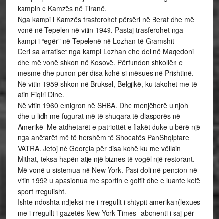
kampin e Kamzës në Tiranë.
Nga kampi i Kamzës trasferohet përsëri në Berat dhe më
vonë në Tepelen në vitin 1949. Pastaj trasferohet nga
kampi i “egër” në Tepelenë në Lozhan të Gramshit
Deri sa arratiset nga kampi Lozhan dhe del në Maqedoni
dhe më vonë shkon në Kosovë. Përfundon shkollën e
mesme dhe punon për disa kohë si mësues në Prishtinë.
Në vitin 1959 shkon në Bruksel, Belgjikë, ku takohet me të
atin Fiqiri Dine.
Në vitin 1960 emigron në SHBA. Dhe menjëherë u njoh
dhe u lidh me fugurat më të shuqara të diasporës në
Amerikë. Me atdhetarët e patriottët e flakët duke u bërë një
nga anëtarët më të hershëm të Shoqatës PanShqiptare
VATRA. Jetoj në Georgia për disa kohë ku me vëllain
Mithat, teksa hapën atje një biznes të vogël një restorant.
Më vonë u sistemua në New York. Pasi doli në pencion në
vitin 1992 u apasionua me sportin e golfit dhe e luante ketë
sport rregulisht.
Ishte ndoshta ndjeksi me i rregullt i shtypit amerikan(lexues
me i rregullt i gazetës New York Times -abonenti i saj për