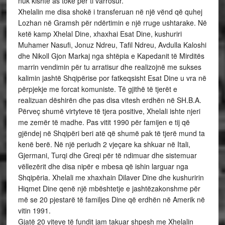
nuk kishte as tokë për ti varrosur.
Xhelalin me disa shokë i transferuan në një vënd që quhej
Lozhan në Gramsh për ndërtimin e një rruge ushtarake. Në
ketë kamp Xhelal Dine, xhaxhai Esat Dine, kushuriri
Muhamer Nasufi, Jonuz Ndreu, Tafil Ndreu, Avdulla Kaloshi
dhe Nikoll Gjon Markaj nga shtëpia e Kapedanit të Mirditës
marrin vendimin për tu arratisur dhe realizojnë me sukses
kalimin jashtë Shqipërise por fatkeqsisht Esat Dine u vra në
përpjekje me forcat komuniste. Të gjithë të tjerët e
realizuan dëshirën dhe pas disa vitesh erdhën në SH.B.A.
Përveç shumë virtyteve të tjera positive, Xhelali ishte njeri
me zemër të madhe. Pas vitit 1990 për famijen e tij që
gjëndej në Shqipëri beri atë që shumë pak të tjerë mund ta
kenë berë. Në një periudh 2 vjeçare ka shkuar në Itali,
Gjermani, Turqi dhe Greqi për të ndimuar dhe sistemuar
vëllezërit dhe disa nipër e mbesa që ishin larguar nga
Shqipëria. Xhelali me xhaxhain Dilaver Dine dhe kushuririn
Hiqmet Dine qenë një mbështetje e jashtëzakonshme për
më se 20 pjestarë të familjes Dine që erdhën në Amerik në
vitin 1991.
Gjatë 20 viteve të fundit jam takuar shpesh me Xhelalin