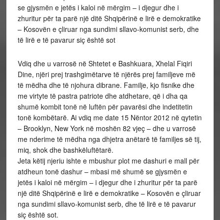
se gjysmën e jetës i kaloi në mërgim – i djegur dhe i
zhuritur për ta parë një ditë Shqipërinë e lirë e demokratike
– Kosovën e çliruar nga sundimi sllavo-komunist serb, dhe
të lirë e të pavarur siç është sot
Vdiq dhe u varrosë në Shtetet e Bashkuara, Xhelal Fiqiri
Dine, njëri prej trashgimëtarve të njërës prej familjeve më
të mëdha dhe të njohura dibrane. Familje, kjo fisnike dhe
me virtyte të pastra patriote dhe atdhetare, që i dha qa
shumë kombit tonë në luftën për pavarësi dhe indetitetin
tonë kombëtarë. Ai vdiq me date 15 Nëntor 2012 në qytetin
– Brooklyn, New York në moshën 82 vjeç – dhe u varrosë
me nderime të mëdha nga dhjetra anëtarë të familjes së tij,
miq, shok dhe bashkëluftëtarë.
Jeta këtij njeriu ishte e mbushur plot me dashuri e mall për
atdheun tonë dashur – mbasi më shumë se gjysmën e
jetës i kaloi në mërgim – i djegur dhe i zhuritur për ta parë
një ditë Shqipërinë e lirë e demokratike – Kosovën e çliruar
nga sundimi sllavo-komunist serb, dhe të lirë e të pavarur
siç është sot.