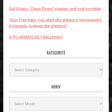
Sali Shijaku, “Diego Rivera” shqiptar i artit tonë kombëtar
“Dom Fred Kalaj, mes altarit dhe atdheut si hermeneutikë
e shpresës, kujtesës dhe shërbimit”
A PO ARMATOSET BALLKANI?
KATEGORITË
Kategoritë
ARKIV
Arkiv