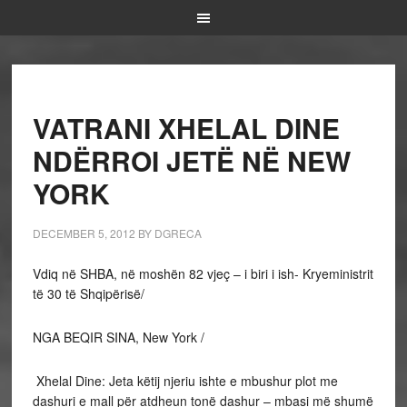
VATRANI XHELAL DINE
NDËRROI JETË NË NEW
YORK
DECEMBER 5, 2012
BY
DGRECA
Vdiq në SHBA, në moshën 82 vjeç – i biri i ish- Kryeministrit
të 30 të Shqipërisë/
NGA BEQIR SINA, New York /
Xhelal Dine: Jeta këtij njeriu ishte e mbushur plot me
dashuri e mall për atdheun tonë dashur – mbasi më shumë