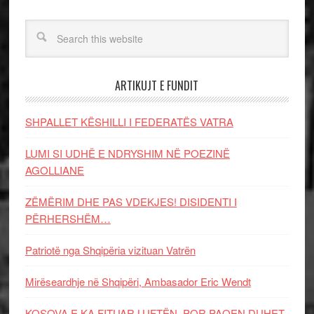
ARTIKUJT E FUNDIT
SHPALLET KËSHILLI I FEDERATËS VATRA
LUMI SI UDHË E NDRYSHIM NË POEZINË
AGOLLIANE
ZËMËRIM DHE PAS VDEKJES! DISIDENTI I
PËRHERSHËM…
Patriotë nga Shqipëria vizituan Vatrën
Mirëseardhje në Shqipëri, Ambasador Eric Wendt
KOSOVA E KA FITUAR LUFTËN, POR PAQEN DUHET