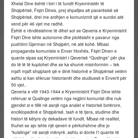
Xhelal Dine është i biri i të fundit Kryeministër të
Shqipërisë, Fiqiri Dines, prej shpalljes së pavarësisë së
Shqipërisë, drei me ardhjen e komunizmit që e sundoi atë
vend për 46 vjet me radhë.
Është e rëndësishme të dihet sot se Qeveria e Kryeministrit
Fiqiri Dine ishte autonome dhe plotësisht e pavarur nga
pushtimi Gjerman në Shqipëri, në atë kohë. Mbasi
propaganda komuniste e Enver Hoxhës, Fiqiri Dinen e
quante sipas saj Kryeministri i Qeverisë “Quslinge” për çka
do të lë të kuptohet dhe se ka shumë misinformim – tek
mjaft mjaft shqiptarë që e dinë historinë e Shqipërisë vetëm
ashtu si kan shkruar historianët dhe studiuesit e Enverit për
50 vjet..
Qeveria e vitit 1943-1944 e Kryeministrit Fiqiri Dine ishte
referuar si Quslinge vetëm nga regjimi komunist dhe nuk
gjendet si e tillë në asnjë nga analet e historisë botërore,
enciklopedinë e Shqipërisë, tash e të tjera, studime dhe
histori të këtyre dy dekadave të fundit. Mbasi në realitet,
thuhet se ajo ishte një qeveri e përkohshme dhe jo
“kuislinge” në asnjë mënyrë, ashtu si donte t’i quante të