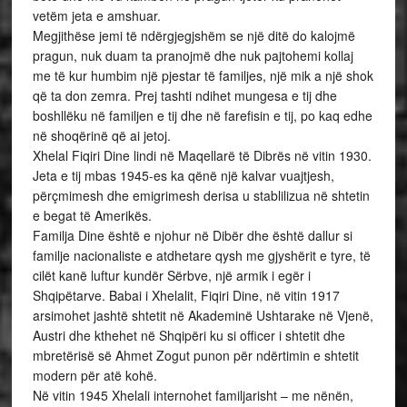
vetëm jeta e amshuar.
Megjithëse jemi të ndërgjegjshëm se një ditë do kalojmë
pragun, nuk duam ta pranojmë dhe nuk pajtohemi kollaj
me të kur humbim një pjestar të familjes, një mik a një shok
që ta don zemra. Prej tashti ndihet mungesa e tij dhe
boshllëku në familjen e tij dhe në farefisin e tij, po kaq edhe
në shoqërinë që ai jetoj.
Xhelal Fiqiri Dine lindi në Maqellarë të Dibrës në vitin 1930.
Jeta e tij mbas 1945-es ka qënë një kalvar vuajtjesh,
përçmimesh dhe emigrimesh derisa u stablilizua në shtetin
e begat të Amerikës.
Familja Dine është e njohur në Dibër dhe është dallur si
familje nacionaliste e atdhetare qysh me gjyshërit e tyre, të
cilët kanë luftur kundër Sërbve, një armik i egër i
Shqipëtarve. Babai i Xhelalit, Fiqiri Dine, në vitin 1917
arsimohet jashtë shtetit në Akademinë Ushtarake në Vjenë,
Austri dhe kthehet në Shqipëri ku si officer i shtetit dhe
mbretërisë së Ahmet Zogut punon për ndërtimin e shtetit
modern për atë kohë.
Në vitin 1945 Xhelali internohet familjarisht – me nënën,