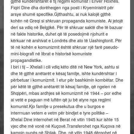
gjithë kundërshtarët e tij regjimi komunist i Enver Hoxhës.
Fiqiri Dine dha dorëheqjen nga posti i Kryeministrit për
arsye shumë specifike.Gjithashtu, ai nuk kalojë gjithë
kohën në Greqi si shkruan propaganda komuniste. Ai jetojë
deri sa vdiq në Belgjikë. Për të shkruar saktë dhe të bazuar
në fakte historike, duhet që të posedojmë njohurit e
kërkuar në arshivat e Londrës dhe ato të Uashingtonit. Për
të në kohën e komunizmit është shkruar një farë pseudo-
mini-biografi në librat e historisë komuniste
propagandistike.
I biri i tij – Xhelali i cili vdiq këto ditë në New York, ashtu si
dhe të gjithë anëtarët e kësaj familje, ishte kundërshtar i
përbetuar i komunizmit. I etur për bashkimin kombëtar. Dhe
për këtë të gjithë anëtarët të kësaj familje, që ngelen në
Shqipëri, mbas ardhjes së komunizmit në 1944 – por edhe
ai vetë e paguan më luftën që ju bë atyre nga regjimi
komunist.Kjo familje u presekutua dhe u burgos e
interrnuan vetem e vetm për bindjet e tyre politike –
Xhelal Dine internohet në Berat në vitin 1945 kur ishte 15
vjec dhe më vonë në Kuçovë.Transferohet nga Kuçova në
kampin punës në Shijak. Dhe, në vitin 1948 dërgohet në