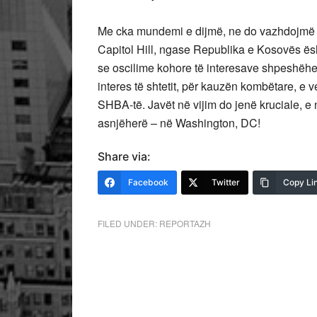
Me cka mundemi e dijmë, ne do vazhdojmë m
Capitol Hill, ngase Republika e Kosovës ësht
se oscilime kohore të interesave shpeshëhe
interes të shtetit, për kauzën kombëtare, 
SHBA-të. Javët në vijim do jenë kruciale, e 
asnjëherë – në Washington, DC!
Share via:
Facebook
Twitter
Copy Li
FILED UNDER:
REPORTAZH