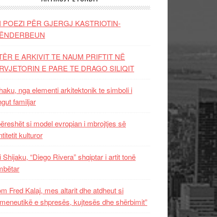
I POEZI PËR GJERGJ KASTRIOTIN-
ËNDERBEUN
TËR E ARKIVIT TE NAUM PRIFTIT NË
RVJETORIN E PARE TE DRAGO SILIQIT
aku, nga elementi arkitektonik te simboli i
ngut familjar
ëreshët si model evropian i mbrojtjes së
titetit kulturor
i Shijaku, “Diego Rivera” shqiptar i artit tonë
mbëtar
m Fred Kalaj, mes altarit dhe atdheut si
meneutikë e shpresës, kujtesës dhe shërbimit”