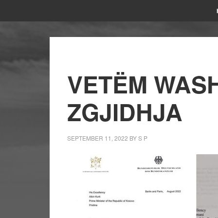
VETËM WASH
ZGJIDHJA
SEPTEMBER 11, 2022
BY
S P