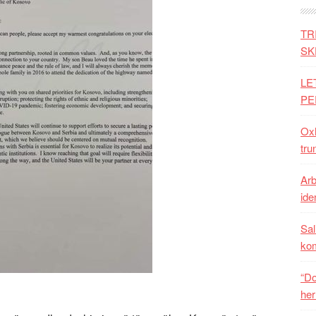
TR
SK
LE
PE
Oxh
tru
Arb
iden
Sal
ko
“Do
her