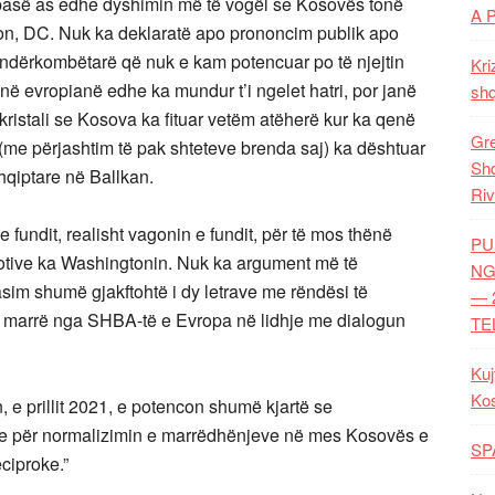
asë as edhe dyshimin më të vogël se Kosovës tonë
A 
ton, DC. Nuk ka deklaratë apo prononcim publik apo
ë ndërkombëtarë që nuk e kam potencuar po të njejtin
Kri
në evropianë edhe ka mundur t’i ngelet hatri, por janë
shq
kristali
se Kosova ka fituar vetëm atëherë kur ka qenë
Gre
me përjashtim të pak shteteve brenda saj) ka dështuar
Shq
 shqiptare në Ballkan.
Riv
e fundit, realisht vagonin e fundit, për të mos thënë
PU
motive ka Washingtonin. Nuk ka argument më të
NG
im shumë gjakftohtë i dy letrave me rëndësi të
— 
 marrë nga SHBA-të e Evropa në lidhje me dialogun
TE
Kuj
Ko
 e prillit 2021, e potencon shumë kjartë se
ëse për normalizimin e marrëdhënjeve në mes Kosovës e
SP
ciproke.”