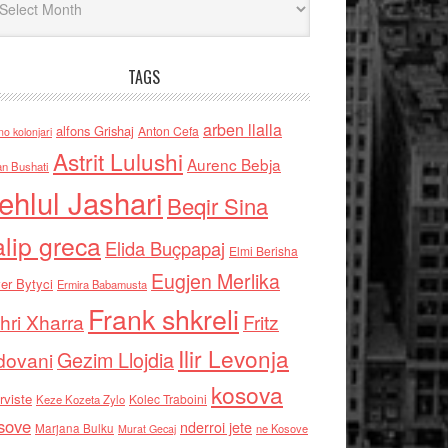
TAGS
arben llalla
alfons Grishaj
Anton Cefa
no kolonjari
Astrit Lulushi
Aurenc Bebja
an Bushati
ehlul Jashari
Beqir Sina
alip greca
Elida Buçpapaj
Elmi Berisha
Eugjen Merlika
er Bytyci
Ermira Babamusta
Frank shkreli
hri Xharra
Fritz
Ilir Levonja
Gezim Llojdia
dovani
kosova
rviste
Kolec Traboini
Keze Kozeta Zylo
sove
nderroi jete
Marjana Bulku
ne Kosove
Murat Gecaj