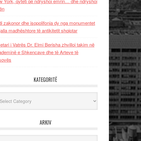
 York, qyteti që ndryshoi emrin… dhe ndryshoi
ën
i zakonor dhe isopolifonia dy nga monumentet
jalla madhështore të antikitetit shqiptar
etari i Vatrës Dr. Elmi Berisha zhvilloi takim në
deminë e Shkencave dhe të Arteve të
sovës
KATEGORITË
egoritë
ARKIV
iv