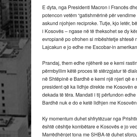
E dyta, nga Presidenti Macron i Francës dhe
potencon vetëm “gatishmërinë për vendime t
askund njohjen reciproke. Tutje, kjo letër, 
i Kosovës – ngase në të theksohet se dy kës
evropianë po ofrohen si mbështetje shtesë n
Lajcakun e jo edhe me Escobar-in amerikan
Prandaj, them edhe njëherë se e kemi rastin e
përmbyllim këtë proces të stërzgjatur të dia
në Shtëpinë e Bardhë e kemi një njeri që 
president që ka lidhje direkte me Kosovën e
dekada të tëra. Mandati i tij përfundon edh
Bardhë nuk e do e ketë lidhjen me Kosovën e 
Ky momentum duhet shfrytëzuar nga Prishtina
është cështje kombëtare e Kosovës e jo vec 
Marrëdhënjet tona me SHBA-të duhet sforcua