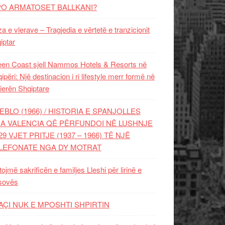
PO ARMATOSET BALLKANI?
za e vlerave – Tragjedia e vërtetë e tranzicionit
iptar
en Coast sjell Nammos Hotels & Resorts në
ipëri: Një destinacion i ri lifestyle merr formë në
ierën Shqiptare
EBLO (1966) / HISTORIA E SPANJOLLES
A VALENCIA QË PËRFUNDOI NË LUSHNJE
29 VJET PRITJE (1937 – 1966) TË NJË
LEFONATE NGA DY MOTRAT
tojmë sakrificën e familjes Lleshi për lirinë e
sovës
AÇI NUK E MPOSHTI SHPIRTIN