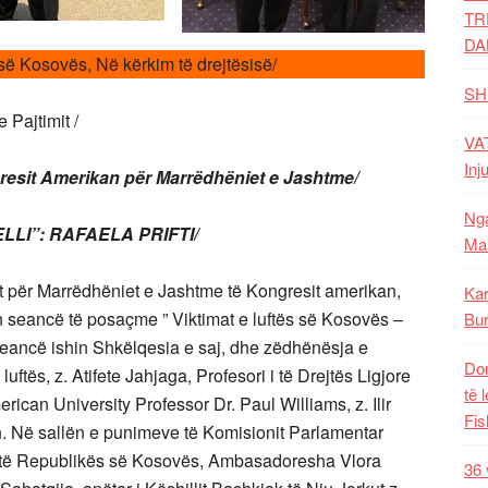
TR
DA
së Kosovës, Në kërkim të drejtësisë/
SH
 Pajtimit /
VAT
Inj
esit Amerikan për Marrëdhëniet e Jashtme/
Nga
LI”: RAFAELA PRIFTI/
Mal
 për Marrëdhëniet e Jashtme të Kongresit amerikan,
Kar
ën seancë të posaçme ” Viktimat e luftës së Kosovës –
Bur
ë seancë ishin Shkëlqesia e saj, dhe zëdhënësja e
Dom
ftës, z. Atifete Jahjaga, Profesori i të Drejtës Ligjore
të 
an University Professor Dr. Paul Williams, z. Ilir
Fis
. Në sallën e punimeve të Komisionit Parlamentar
ik të Republikës së Kosovës, Ambasadoresha Vlora
36 