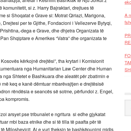
ahatqija, anëtar i Këshillit Bashkiak të Nju Jorkut z
eko
komunitetit, si z. Harry Bajraktari, drejtues të
sme si Shoqatat e Grave si: Motrat Qiriazi, Marigona,
A n
fsh
Drejtesi per te Gjithe, Fondacioni i Vellezerve Bytyqi,
rishtina,-dega e Grave, dhe dhjetra Organizata të
PR
 Pan Shqiptare e Amerikes “Vatra” dhe organizata te
RE
FO
 Kosovës kërkojnë drejtësi”, tha krytari i Komisionit
TA
 dokumentuara nga Humanitarian Law Center dhe Human
SH
ra nga Shtetet e Bashkuara dhe aleatët për zbatimin e
të më keq e kanë dëmtuar mbarëvajtjen e drejtësisë
ëndron rëndësia e seancës së sotme, përfundoi z. Engel,
t pa kompromis.
Kat
oi arsyet pse tribunalet e ngritura si edhe gjykatat
ar mbi baza etnike dhe si të tilla të paafta për të
 të Milosheviçit. Ai e vuri theksin te bashkëpunimi midis