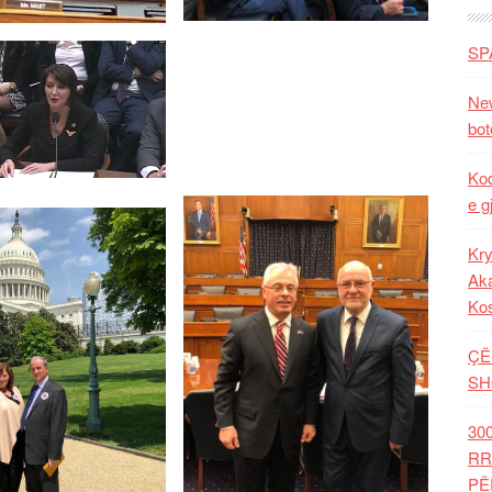
SP
New
bot
Kod
e g
Kry
Aka
Ko
ÇË
SH
30
RR
PË