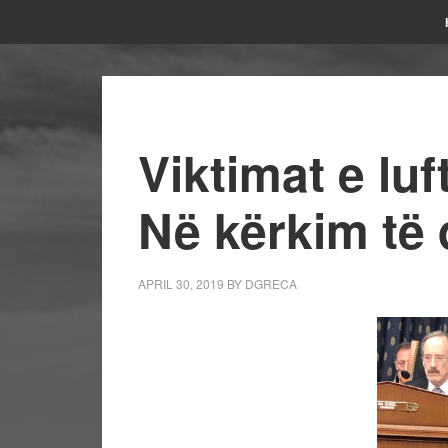
Viktimat e lu
Në kërkim të 
APRIL 30, 2019
BY
DGRECA