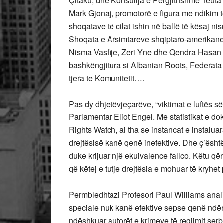
Çitaku, dhe Konsullja e Përgjithshme Teuta S
Mark Gjonaj, promotorë e figura me ndikim të 
shoqatave të cilat ishin në ballë të kësaj ni
Shoqata e Arsimtareve shqiptaro-amerikane, 
Nisma Vasfije, Zeri Yne dhe Qendra Hasan P
bashkëngjitura si Albanian Roots, Federata
tjera te Komunitetit….
Pas dy dhjetëvjeçarëve, “viktimat e luftës së
Parlamentar Eliot Engel. Me statistikat e
Rights Watch, ai tha se instancat e instalua
drejtësisë kanë qenë inefektive. Dhe ç’ësh
duke krijuar një ekuivalence fallco. Këtu q
që këtej e tutje drejtësia e mohuar të kryhe
Permbledhtazi Profesori Paul Williams analiz
speciale nuk kanë efektive sepse qenë ndërtu
ndëshkuar autorët e krimeve të regjimit serb