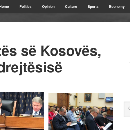
Home
Politics
Opinion
Culture
Sports
Economy
ftës së Kosovës,
drejtësisë