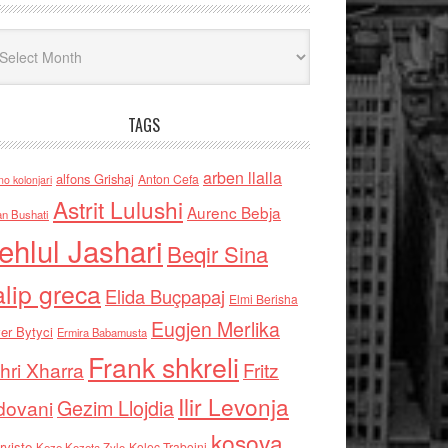
iv
TAGS
arben llalla
alfons Grishaj
Anton Cefa
no kolonjari
Astrit Lulushi
Aurenc Bebja
an Bushati
ehlul Jashari
Beqir Sina
alip greca
Elida Buçpapaj
Elmi Berisha
Eugjen Merlika
er Bytyci
Ermira Babamusta
Frank shkreli
hri Xharra
Fritz
Ilir Levonja
Gezim Llojdia
dovani
kosova
rviste
Kolec Traboini
Keze Kozeta Zylo