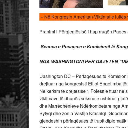
– Në Kongresin Amerikan-Viktimat e luftës 
Pranimi i Përgjegjësisë i hap rrugën Paqes e
Seanca e Posaçme e Komisionit të Kongr
NGA WASHINGTONI PER GAZETEN “DIEL
Uashington DC – Përfaqësues të Komisionit
drejtuar nga kongresisti Elliot Engel mbajt
Në kërkim të drejtësisë “. Folësit e ftuar n
viktimave të dhunës seksuale ushtruar gjatë lu
dhe Marrëdhënieve Ndërkombetare nga Americ
Bytyqi dhe zonja Vasfije Krasniqi- Goodman
gjendeshin përfaqësues të trupit diplomat