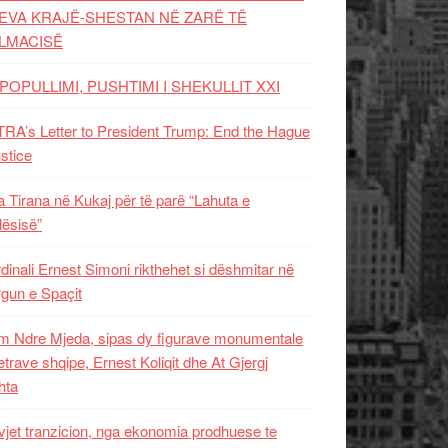
EVA KRAJË-SHESTAN NË ZARË TË
LMACISË
POPULLIMI, PUSHTIMI I SHEKULLIT XXI
RA’s Letter to President Trump: End the Hague
ustice
 Tirana në Kukaj për të parë “Lahuta e
ësisë”
dinali Ernest Simoni rikthehet si dëshmitar në
gun e Spaçit
 Ndre Mjeda, sipas dy figurave monumentale
letrave shqipe, Ernest Koliqit dhe At Gjergj
hta
vjet tranzicion, nga ekonomia prodhuese te