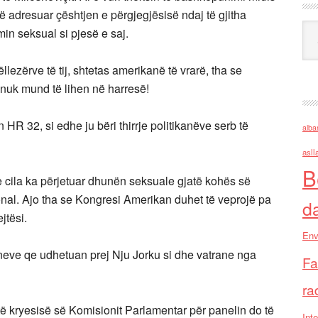
 adresuar çështjen e përgjegjësisë ndaj të gjitha
Ark
in seksual si pjesë e saj.
 vëllezërve të tij, shtetas amerikanë të vrarë, tha se
 nuk mund të lihen në harresë!
 HR 32, si edhe ju bëri thirrje politikanëve serb të
alba
asll
B
 cila ka përjetuar dhunën seksuale gjatë kohës së
sonal. Ajo tha se Kongresi Amerikan duhet të veprojë pa
d
jtësi.
Env
neve qe udhetuan prej Nju Jorku si dhe vatrane nga
Fa
ra
të kryesisë së Komisionit Parlamentar për panelin do të
Inte