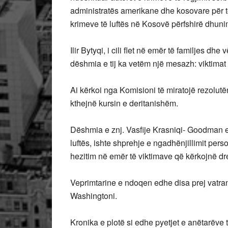
administratës amerikane dhe kosovare për të
krimeve të luftës në Kosovë përfshirë dhunim
Ilir Bytyqi, i cili flet në emër të familjes dhe
dëshmia e tij ka vetëm një mesazh: viktimat
Ai kërkoi nga Komisioni të miratojë rezolutën
kthejnë kursin e deritanishëm.
Dëshmia e znj. Vasfije Krasniqi- Goodman e
luftës, ishte shprehje e ngadhënjillimit per
hezitim në emër të viktimave që kërkojnë dre
Veprimtarine e ndoqen edhe disa prej vatra
Washingtoni.
Kronika e plotë si edhe pyetjet e anëtarëve 