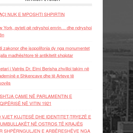
AÇI NUK E MPOSHTI SHPIRTIN
 York, qyteti që ndryshoi emrin… dhe ndryshoi
ën
i zakonor dhe isopolifonia dy nga monumentet
jalla madhështore të antikitetit shqiptar
etari i Vatrës Dr. Elmi Berisha zhvilloi takim në
deminë e Shkencave dhe të Arteve të
sovës
SHTJA ÇAME NË PARLAMENTIN E
QIPËRISË NË VITIN 1921
0 VJET KUJTESË DHE IDENTITET-TRYEZË E
UMBULLAKËT NË OSTROS TË KRAJËS
R SHPËRNGULJEN E ARBËRESHËVE NGA