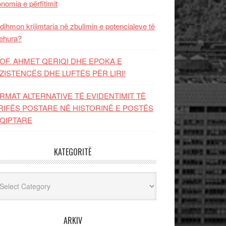
nomia e përfitimit
dihmon krijimtaria në zbulimin e potencialeve të
ehura?
OF. AHMET QERIQI DHE EPOKA E
ZISTENCЁS DHE LUFTЁS PЁR LIRI!
RMAT ALTERNATIVE TË EVIDENTIMIT TË
RIFËS POSTARE NË HISTORINË E POSTËS
QIPTARE
KATEGORITË
egoritë
ARKIV