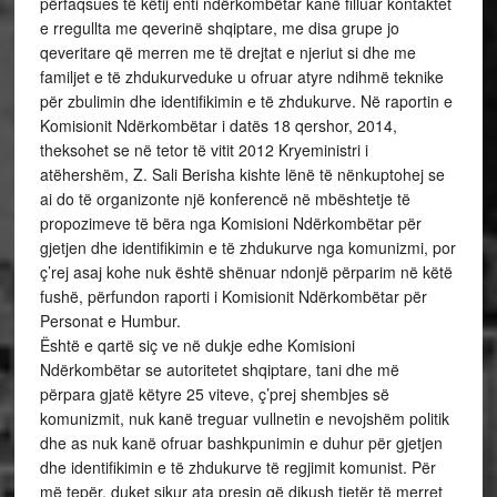
përfaqsues të këtij enti ndërkombëtar kanë filluar kontaktet
e rregullta me qeverinë shqiptare, me disa grupe jo
qeveritare që merren me të drejtat e njeriut si dhe me
familjet e të zhdukurveduke u ofruar atyre ndihmë teknike
për zbulimin dhe identifikimin e të zhdukurve. Në raportin e
Komisionit Ndërkombëtar i datës 18 qershor, 2014,
theksohet se në tetor të vitit 2012 Kryeministri i
atëhershëm, Z. Sali Berisha kishte lënë të nënkuptohej se
ai do të organizonte një konferencë në mbështetje të
propozimeve të bëra nga Komisioni Ndërkombëtar për
gjetjen dhe identifikimin e të zhdukurve nga komunizmi, por
ç’rej asaj kohe nuk është shënuar ndonjë përparim në këtë
fushë, përfundon raporti i Komisionit Ndërkombëtar për
Personat e Humbur.
Është e qartë siç ve në dukje edhe Komisioni
Ndërkombëtar se autoritetet shqiptare, tani dhe më
përpara gjatë këtyre 25 viteve, ç’prej shembjes së
komunizmit, nuk kanë treguar vullnetin e nevojshëm politik
dhe as nuk kanë ofruar bashkpunimin e duhur për gjetjen
dhe identifikimin e të zhdukurve të regjimit komunist. Për
më tepër, duket sikur ata presin që dikush tjetër të merret