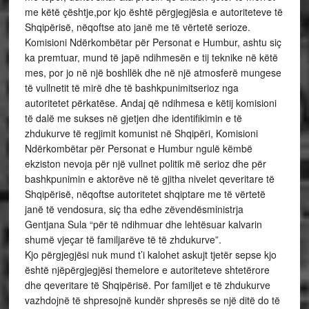
me këtë çështje,por kjo është përgjegjësia e autoriteteve të
Shqipërisë, nëqoftse ato janë me të vërtetë serioze.
Komisioni Ndërkombëtar për Personat e Humbur, ashtu siç
ka premtuar, mund të japë ndihmesën e tij teknike në këtë
mes, por jo në një boshllëk dhe në një atmosferë mungese
të vullnetit të mirë dhe të bashkpunimitserioz nga
autoritetet përkatëse. Andaj që ndihmesa e këtij komisioni
të dalë me sukses në gjetjen dhe identifikimin e të
zhdukurve të regjimit komunist në Shqipëri, Komisioni
Ndërkombëtar për Personat e Humbur ngulë këmbë
ekziston nevoja për një vullnet politik më serioz dhe për
bashkpunimin e aktorëve në të gjitha nivelet qeveritare të
Shqipërisë, nëqoftse autoritetet shqiptare me të vërtetë
janë të vendosura, siç tha edhe zëvendësministrja
Gentjana Sula “për të ndihmuar dhe lehtësuar kalvarin
shumë vjeçar të familjarëve të të zhdukurve”.
Kjo përgjegjësi nuk mund t’i kalohet askujt tjetër sepse kjo
është njëpërgjegjësi themelore e autoriteteve shtetërore
dhe qeveritare të Shqipërisë. Por familjet e të zhdukurve
vazhdojnë të shpresojnë kundër shpresës se një ditë do të