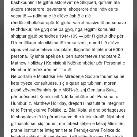
bashkpunim i të gjithë aktorëve” në Shqipëri, qofshin ata
aktorë shtetërorë, qeveritarë, shoqërorë dhe individë të
veçantë — ndihma e të cilëve është e një
rëndësiethelbësorepër të gjetur varret masive të personave
të zhdukur, me gjyq dhe pa gjyq, nga regjimi komunist
shqiptar gjatë periudhës 1944-199 — për t’i gjetur dhe për
t’i identifikuar ato viktima të komunizmit, numri i të cilëve
sipas vet autoriteteve shqiptare, llogaritet të jetë mbi 6000
persona. Ky ishte apeli që u bëri autoriteteve shqiptare,Z.
Mathew Holliday i Komisionit Ndërkombëtar për Personat e
Humbur të mërkurën në Tiranë.
Në portalin e Ministrisë Për Mirëqenje Sociale thuhet se në
këtë tryezë konsultuese, siç e quan ajo tubimin, morën
pjesë zëvendësministrja e MSR-së, znj.Gentjana Sula,
përfaqësuesi i Komisionit Ndërkombëtar për Personat e
Humbur, z. Matthew Holliday, drejtori i Institutit të Integrimit
të të Përndjekurve Politikë, z. Bilal Kola, si dhe përfaqësues
të shoqatave të të përndjekurve dhe intelektualë. Njoftohet
gjithashtu se, siç thuhet, me mbështjetjen e kësaj Ministrie,
pranë Institutit të Integrimit të të Përndjekurve Politikë do
krijohet sektori i të zhdukurve, i cili gjithnjë sipas Ministrisë