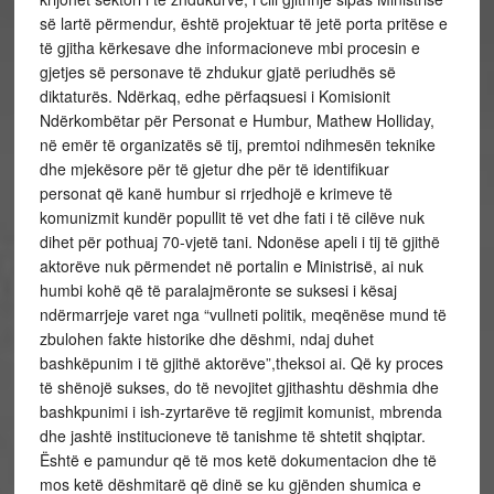
së lartë përmendur, është projektuar të jetë porta pritëse e
të gjitha kërkesave dhe informacioneve mbi procesin e
gjetjes së personave të zhdukur gjatë periudhës së
diktaturës. Ndërkaq, edhe përfaqsuesi i Komisionit
Ndërkombëtar për Personat e Humbur, Mathew Holliday,
në emër të organizatës së tij, premtoi ndihmesën teknike
dhe mjekësore për të gjetur dhe për të identifikuar
personat që kanë humbur si rrjedhojë e krimeve të
komunizmit kundër popullit të vet dhe fati i të cilëve nuk
dihet për pothuaj 70-vjetë tani. Ndonëse apeli i tij të gjithë
aktorëve nuk përmendet në portalin e Ministrisë, ai nuk
humbi kohë që të paralajmëronte se suksesi i kësaj
ndërmarrjeje varet nga “vullneti politik, meqënëse mund të
zbulohen fakte historike dhe dëshmi, ndaj duhet
bashkëpunim i të gjithë aktorëve”,theksoi ai. Që ky proces
të shënojë sukses, do të nevojitet gjithashtu dëshmia dhe
bashkpunimi i ish-zyrtarëve të regjimit komunist, mbrenda
dhe jashtë institucioneve të tanishme të shtetit shqiptar.
Është e pamundur që të mos ketë dokumentacion dhe të
mos ketë dëshmitarë që dinë se ku gjënden shumica e