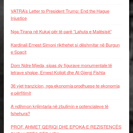
VATRA’s Letter to President Trump: End the Hague
Injustice
Nga Tirana në Kukaj për të parë “Lahuta e Malësisë”
Kardinali Ernest Simoni rikthehet si dëshmitar në Burgun
e Spaçit
Dom Ndre Mjeda, sipas dy figurave monumentale të
letrave shqipe, Ernest Koliqit dhe At Gjergj Fishta
36 vjet tranzicion, nga ekonomia prodhuese te ekonomia
e përfitimit
A ndihmon krijimtaria në zbulimin e potencialeve të
fshehura?
PROF. AHMET QERIQI DHE EPOKA E REZISTENCЁS