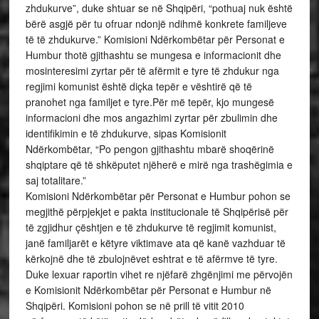
zhdukurve”, duke shtuar se në Shqipëri, “pothuaj nuk është
bërë asgjë për tu ofruar ndonjë ndihmë konkrete familjeve
të të zhdukurve.” Komisioni Ndërkombëtar për Personat e
Humbur thotë gjithashtu se mungesa e informacionit dhe
mosinteresimi zyrtar për të afërmit e tyre të zhdukur nga
regjimi komunist është diçka tepër e vështirë që të
pranohet nga familjet e tyre.Për më tepër, kjo mungesë
informacioni dhe mos angazhimi zyrtar për zbulimin dhe
identifikimin e të zhdukurve, sipas Komisionit
Ndërkombëtar, “Po pengon gjithashtu mbarë shoqërinë
shqiptare që të shkëputet njëherë e mirë nga trashëgimia e
saj totalitare.”
Komisioni Ndërkombëtar për Personat e Humbur pohon se
megjithë përpjekjet e pakta institucionale të Shqipërisë për
të zgjidhur çështjen e të zhdukurve të regjimit komunist,
janë familjarët e këtyre viktimave ata që kanë vazhduar të
kërkojnë dhe të zbulojnëvet eshtrat e të afërmve të tyre.
Duke lexuar raportin vihet re njëfarë zhgënjimi me përvojën
e Komisionit Ndërkombëtar për Personat e Humbur në
Shqipëri. Komisioni pohon se në prill të vitit 2010