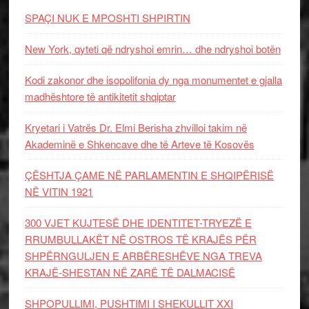
SPAÇI NUK E MPOSHTI SHPIRTIN
New York, qyteti që ndryshoi emrin… dhe ndryshoi botën
Kodi zakonor dhe isopolifonia dy nga monumentet e gjalla
madhështore të antikitetit shqiptar
Kryetari i Vatrës Dr. Elmi Berisha zhvilloi takim në
Akademinë e Shkencave dhe të Arteve të Kosovës
ÇËSHTJA ÇAME NË PARLAMENTIN E SHQIPËRISË
NË VITIN 1921
300 VJET KUJTESË DHE IDENTITET-TRYEZË E
RRUMBULLAKËT NË OSTROS TË KRAJËS PËR
SHPËRNGULJEN E ARBËRESHËVE NGA TREVA
KRAJË-SHESTAN NË ZARË TË DALMACISË
SHPOPULLIMI, PUSHTIMI I SHEKULLIT XXI