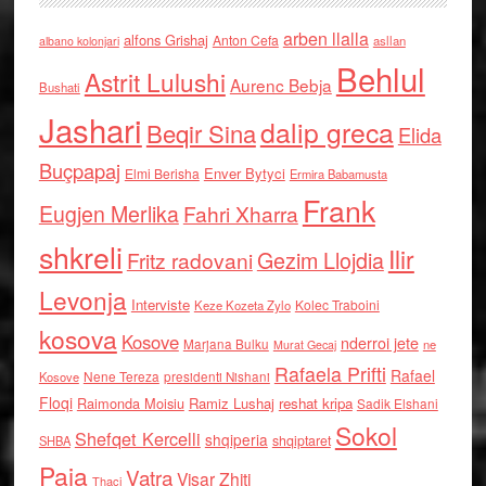
arben llalla
alfons Grishaj
Anton Cefa
asllan
albano kolonjari
Behlul
Astrit Lulushi
Aurenc Bebja
Bushati
Jashari
dalip greca
Beqir Sina
Elida
Buçpapaj
Enver Bytyci
Elmi Berisha
Ermira Babamusta
Frank
Eugjen Merlika
Fahri Xharra
shkreli
Ilir
Gezim Llojdia
Fritz radovani
Levonja
Interviste
Kolec Traboini
Keze Kozeta Zylo
kosova
Kosove
nderroi jete
Marjana Bulku
ne
Murat Gecaj
Rafaela Prifti
Rafael
Nene Tereza
Kosove
presidenti Nishani
Floqi
Raimonda Moisiu
Ramiz Lushaj
reshat kripa
Sadik Elshani
Sokol
Shefqet Kercelli
shqiperia
shqiptaret
SHBA
Paja
Vatra
Visar Zhiti
Thaci