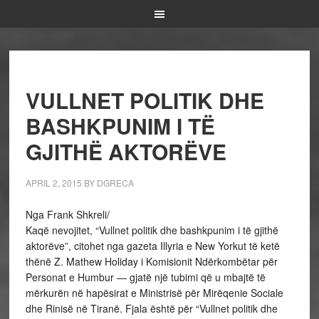
VULLNET POLITIK DHE
BASHKPUNIM I TË
GJITHË AKTORËVE
APRIL 2, 2015
BY
DGRECA
Nga Frank Shkreli/
Kaqë nevojitet, “Vullnet politik dhe bashkpunim i të gjithë
aktorëve”, citohet nga gazeta Illyria e New Yorkut të ketë
thënë Z. Mathew Holiday i Komisionit Ndërkombëtar për
Personat e Humbur — gjatë një tubimi që u mbajtë të
mërkurën në hapësirat e Ministrisë për Mirëqenie Sociale
dhe Rinisë në Tiranë. Fjala është për “Vullnet politik dhe