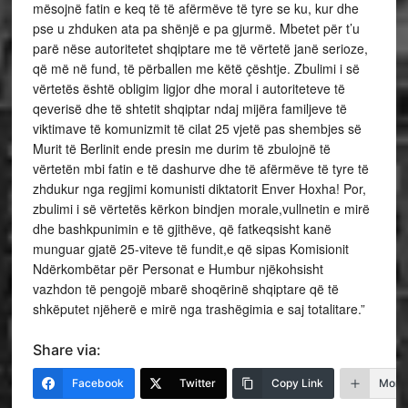
mësojnë fatin e keq të të afërmëve të tyre se ku, kur dhe
pse u zhduken ata pa shënjë e pa gjurmë. Mbetet për t’u
parë nëse autoritetet shqiptare me të vërtetë janë serioze,
që më në fund, të përballen me këtë çështje. Zbulimi i së
vërtetës është obligim ligjor dhe moral i autoriteteve të
qeverisë dhe të shtetit shqiptar ndaj mijëra familjeve të
viktimave të komunizmit të cilat 25 vjetë pas shembjes së
Murit të Berlinit ende presin me durim të zbulojnë të
vërtetën mbi fatin e të dashurve dhe të afërmëve të tyre të
zhdukur nga regjimi komunisti diktatorit Enver Hoxha! Por,
zbulimi i së vërtetës kërkon bindjen morale,vullnetin e mirë
dhe bashkpunimin e të gjithëve, që fatkeqsisht kanë
munguar gjatë 25-viteve të fundit,e që sipas Komisionit
Ndërkombëtar për Personat e Humbur njëkohsisht
vazhdon të pengojë mbarë shoqërinë shqiptare që të
shkëputet njëherë e mirë nga trashëgimia e saj totalitare.”
Share via:
Facebook
Twitter
Copy Link
More