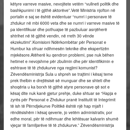
këtyre varreve masive, nevojitete vetëm “vullneti politik dhe
bashkpunimi i të gjithë aktorëve”.Vetë Ministria njofton në
portalin e saj se është evidentuar “numri i personave të
zhdukur në mbi 6000 veta dhe se numri i varreve masive të
pa identifikuar dhe pothuajse të pazbuluar asnjëherë
shtrihet në të gjithë vendin, në rreth 30 vënde
ekzekutimi”.Komisioni Ndërkombëtar për Personat e
Humbur ka ofruar ndihmesën teknike dhe ekspertizën
mjekësore.Atëherë ku qendron problemi, pse nuk bëhen
hetimet e nevojshme për zbulimin dhe për identifikimin e
eshtrave të të zhdukurve nga regjimi komunist?
Zëvendësministrja Sula u shpreh se trajtimi i kësaj teme
prek thelbin e drejtësisë së munguar dhe se shteti dhe
shoqëria u ka borxh të gjithë atyre personave që sot e
kësaj dite nuk kanë gjetur prehje, duke shtuar se “Hapja e
zyrës për Personat e Zhdukur pranë Institutit të Integrimit
të ish të Përndjekurve Politikë është një hap mjaft i
rëndësishëm i kësaj qeverie, jo vetëm administrativ, por
edhe moral, për të ndihmuar dhe lehtësuar kalvarin shumë
vjeçar të familjarëve të të zhdukurve.” Zëvendësministrja