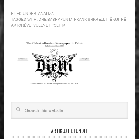
FILED UNDER:
ANALIZA
TAGGED WITH:
DHE BASHKPUNIM
,
FRANK SHKRELI
,
I TË GJITHË
AKTORËVE
,
VULLNET POLITIK
ARTIKUJT E FUNDIT