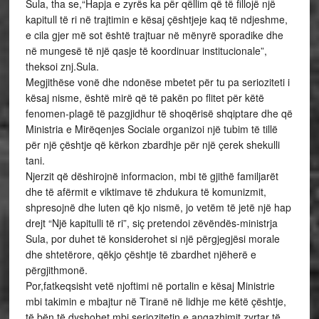
Sula, tha se,“Hapja e zyrës ka për qëllim që të fillojë një
kapitull të ri në trajtimin e kësaj çështjeje kaq të ndjeshme,
e cila gjer më sot është trajtuar në mënyrë sporadike dhe
në mungesë të një qasje të koordinuar institucionale”,
theksoi znj.Sula.
Megjithëse vonë dhe ndonëse mbetet për tu pa serioziteti i
kësaj nisme, është mirë që të pakën po flitet për këtë
fenomen-plagë të pazgjidhur të shoqërisë shqiptare dhe që
Ministria e Mirëqenjes Sociale organizoi një tubim të tillë
për një çështje që kërkon zbardhje për një çerek shekulli
tani.
Njerzit që dëshirojnë informacion, mbi të gjithë familjarët
dhe të afërmit e viktimave të zhdukura të komunizmit,
shpresojnë dhe luten që kjo nismë, jo vetëm të jetë një hap
drejt “Një kapitulli të ri”, siç pretendoi zëvëndës-ministrja
Sula, por duhet të konsiderohet si një përgjegjësi morale
dhe shtetërore, qëkjo çështje të zbardhet njëherë e
përgjithmonë.
Por,fatkeqsisht vetë njoftimi në portalin e kësaj Ministrie
mbi takimin e mbajtur në Tiranë në lidhje me këtë çështje,
të bën të dyshohet mbi seriozitetin e angazhimit zyrtar të