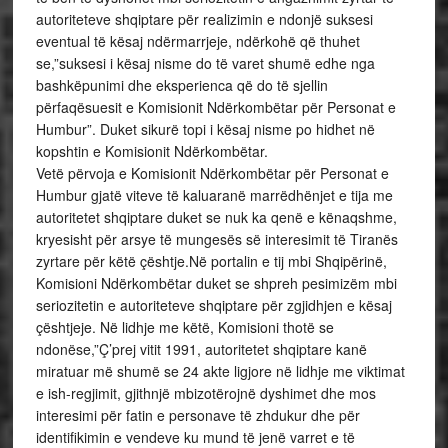
autoriteteve shqiptare për realizimin e ndonjë suksesi
eventual të kësaj ndërmarrjeje, ndërkohë që thuhet
se,”suksesi i kësaj nisme do të varet shumë edhe nga
bashkëpunimi dhe eksperienca që do të sjellin
përfaqësuesit e Komisionit Ndërkombëtar për Personat e
Humbur”. Duket sikurë topi i kësaj nisme po hidhet në
kopshtin e Komisionit Ndërkombëtar.
Vetë përvoja e Komisionit Ndërkombëtar për Personat e
Humbur gjatë viteve të kaluaranë marrëdhënjet e tija me
autoritetet shqiptare duket se nuk ka qenë e kënaqshme,
kryesisht për arsye të mungesës së interesimit të Tiranës
zyrtare për këtë çështje.Në portalin e tij mbi Shqipërinë,
Komisioni Ndërkombëtar duket se shpreh pesimizëm mbi
seriozitetin e autoriteteve shqiptare për zgjidhjen e kësaj
çështjeje. Në lidhje me këtë, Komisioni thotë se
ndonëse,”Ç’prej vitit 1991, autoritetet shqiptare kanë
miratuar më shumë se 24 akte ligjore në lidhje me viktimat
e ish-regjimit, gjithnjë mbizotërojnë dyshimet dhe mos
interesimi për fatin e personave të zhdukur dhe për
identifikimin e vendeve ku mund të jenë varret e të