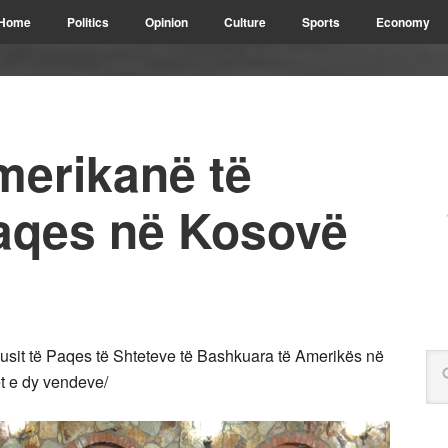
Home
Politics
Opinion
Culture
Sports
Economy
merikanë të
Paqes në Kosovë
rpusit të Paqes të Shteteve të Bashkuara të Amerikës në
t e dy vendeve/