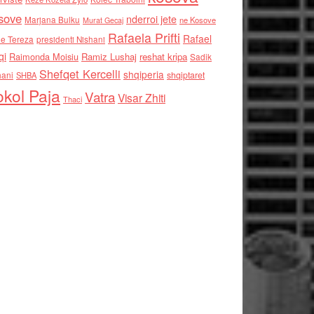
sove
nderroi jete
Marjana Bulku
ne Kosove
Murat Gecaj
Rafaela Prifti
Rafael
e Tereza
presidenti Nishani
qi
Raimonda Moisiu
Ramiz Lushaj
reshat kripa
Sadik
Shefqet Kercelli
shqiperia
hani
shqiptaret
SHBA
kol Paja
Vatra
Visar Zhiti
Thaci