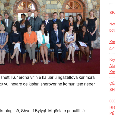
SP
New
bot
Kod
e g
Kry
Aka
Ko
ett: Kur erdha vitin e kaluar u ngazëllova kur mora
ÇË
20 vullnetarë që kishin shërbyer në komunitete nëpër
SH
30
RR
nologjisë, Shyqiri Bytyqi: Miqësia e popullit të
PË