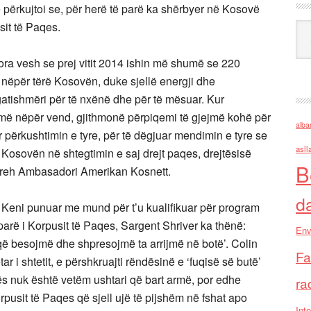
përkujtoi se, për herë të parë ka shërbyer në Kosovë
sit të Paqes.
Ark
mora vesh se prej vitit 2014 ishin më shumë se 220
 nëpër tërë Kosovën, duke sjellë energji dhe
gatishmëri për të nxënë dhe për të mësuar. Kur
më nëpër vend, gjithmonë përpiqemi të gjejmë kohë për
alba
 për përkushtimin e tyre, për të dëgjuar mendimin e tyre se
asll
osovën në shtegtimin e saj drejt paqes, drejtësisë
B
shpreh Ambasadori Amerikan Kosnett.
d
me! Keni punuar me mund për t’u kualifikuar për program
 parë i Korpusit të Paqes, Sargent Shriver ka thënë:
Env
 që besojmë dhe shpresojmë ta arrijmë në botë’. Colin
Fa
tar i shtetit, e përshkruajti rëndësinë e ‘fuqisë së butë’
kës nuk është vetëm ushtari që bart armë, por edhe
ra
rpusit të Paqes që sjell ujë të pijshëm në fshat apo
Inte