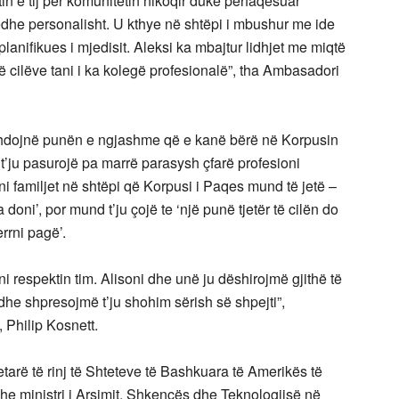
butin e tij për komunitetin nikoqir duke përfaqësuar
 edhe personalisht. U kthye në shtëpi i mbushur me ide
planifikues i mjedisit. Aleksi ka mbajtur lidhjet me miqtë
ë cilëve tani i ka kolegë profesionalë”, tha Ambasadori
t vazhdojnë punën e ngjashme që e kanë bërë në Korpusin
 t’ju pasurojë pa marrë parasysh çfarë profesioni
ni familjet në shtëpi që Korpusi i Paqes mund të jetë –
doni’, por mund t’ju çojë te ‘një punë tjetër të cilën do
rrni pagë’.
i respektin tim. Alisoni dhe unë ju dëshirojmë gjithë të
 dhe shpresojmë t’ju shohim sërish së shpejti”,
Philip Kosnett.
tarë të rinj të Shteteve të Bashkuara të Amerikës të
e ministri i Arsimit, Shkencës dhe Teknologjisë në