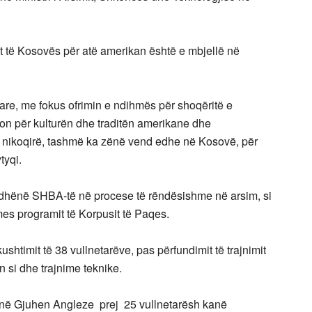
it të Kosovës për atë amerikan është e mbjellë në
tare, me fokus ofrimin e ndihmës për shoqëritë e
on për kulturën dhe traditën amerikane dhe
e nikoqirë, tashmë ka zënë vend edhe në Kosovë, për
tyqi.
dhënë SHBA-të në procese të rëndësishme në arsim, si
s programit të Korpusit të Paqes.
htimit të 38 vullnetarëve, pas përfundimit të trajnimit
n si dhe trajnime teknike.
it në Gjuhen Angleze prej 25 vullnetarësh kanë