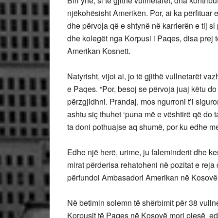
Biri ynë, si të gjithë vullnetarët, dha kontri
njëkohësisht Amerikën. Por, ai ka përfituar
dhe përvoja që e shtynë në karrierën e tij si 
dhe kolegët nga Korpusi i Paqes, disa prej t
Amerikan Kosnett.
Natyrisht, vijoi ai, jo të gjithë vullnetarë
e Paqes. “Por, besoj se përvoja juaj këtu do
përzgjidhni. Prandaj, mos ngurroni t’i siguro
ashtu siç thuhet ‘puna më e vështirë që do ta 
ta doni pothuajse aq shumë, por ku edhe me
Edhe një herë, urime, ju faleminderit dhe ken
mirat përderisa rehatoheni në pozitat e reja
përfundoi Ambasadori Amerikan në Kosovë, 
Në betimin solemn të shërbimit për 38 vullne
Korpusit të Paqes në Kosovë mori pjesë edh