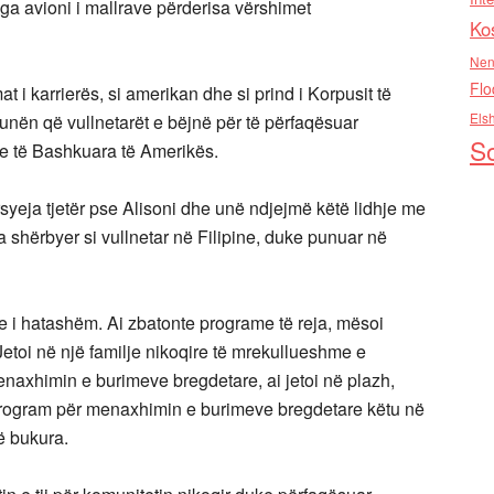
ga avioni i mallrave përderisa vërshimet
Ko
Nen
Flo
t i karrierës, si amerikan dhe si prind i Korpusit të
Els
unën që vullnetarët e bëjnë për të përfaqësuar
So
eve të Bashkuara të Amerikës.
syeja tjetër pse Alisoni dhe unë ndjejmë këtë lidhje me
 shërbyer si vullnetar në Filipine, duke punuar në
e i hatashëm. Ai zbatonte programe të reja, mësoi
. Jetoi në një familje nikoqire të mrekullueshme e
menaxhimin e burimeve bregdetare, ai jetoi në plazh,
 program për menaxhimin e burimeve bregdetare këtu në
ë bukura.