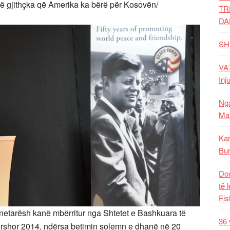
ë gjithçka që Amerika ka bërë për Kosovën/
TR
DA
SH
VAT
Inj
Nga
Mal
Kar
Bur
Dom
të 
Fis
llnetarësh kanë mbërritur nga Shtetet e Bashkuara të
36 
rshor 2014, ndërsa betimin solemn e dhanë në 20