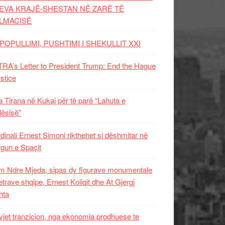
EVA KRAJË-SHESTAN NË ZARË TË
LMACISË
POPULLIMI, PUSHTIMI I SHEKULLIT XXI
RA’s Letter to President Trump: End the Hague
ustice
 Tirana në Kukaj për të parë “Lahuta e
ësisë”
dinali Ernest Simoni rikthehet si dëshmitar në
gun e Spaçit
 Ndre Mjeda, sipas dy figurave monumentale
letrave shqipe, Ernest Koliqit dhe At Gjergj
hta
vjet tranzicion, nga ekonomia prodhuese te