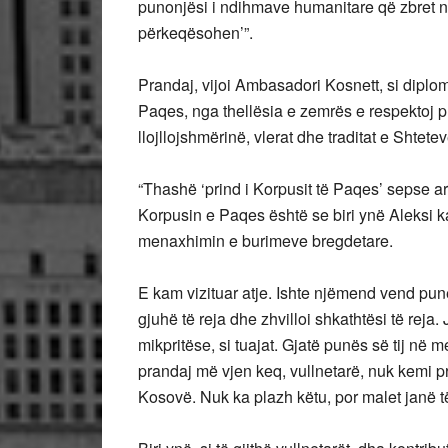
punonjësi i ndihmave humanitare që zbret n
përkeqësohen’”.
Prandaj, vijoi Ambasadori Kosnett, si diploma
Paqes, nga thellësia e zemrës e respektoj p
llojllojshmërinë, vlerat dhe traditat e Shtet
“Thashë ‘prind i Korpusit të Paqes’ sepse ar
Korpusin e Paqes është se biri ynë Aleksi ka
menaxhimin e burimeve bregdetare.
E kam vizituar atje. Ishte njëmend vend pun
gjuhë të reja dhe zhvilloi shkathtësi të reja
mikpritëse, si tuajat. Gjatë punës së tij në 
prandaj më vjen keq, vullnetarë, nuk kemi
Kosovë. Nuk ka plazh këtu, por malet janë t