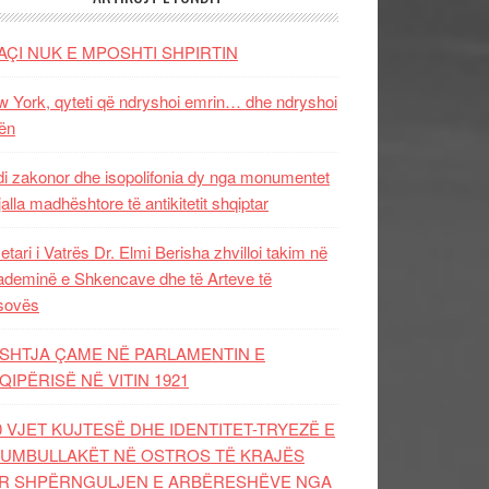
AÇI NUK E MPOSHTI SHPIRTIN
 York, qyteti që ndryshoi emrin… dhe ndryshoi
ën
i zakonor dhe isopolifonia dy nga monumentet
jalla madhështore të antikitetit shqiptar
etari i Vatrës Dr. Elmi Berisha zhvilloi takim në
deminë e Shkencave dhe të Arteve të
sovës
SHTJA ÇAME NË PARLAMENTIN E
QIPËRISË NË VITIN 1921
0 VJET KUJTESË DHE IDENTITET-TRYEZË E
UMBULLAKËT NË OSTROS TË KRAJËS
R SHPËRNGULJEN E ARBËRESHËVE NGA