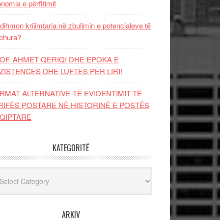
nomia e përfitimit
dihmon krijimtaria në zbulimin e potencialeve të
ehura?
OF. AHMET QERIQI DHE EPOKA E
ZISTENCЁS DHE LUFTЁS PЁR LIRI!
RMAT ALTERNATIVE TË EVIDENTIMIT TË
RIFËS POSTARE NË HISTORINË E POSTËS
QIPTARE
KATEGORITË
egoritë
ARKIV