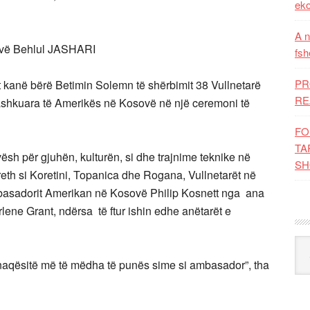
eko
A n
ovë Behlul JASHARI
fsh
PR
 kanë bërë Betimin Solemn të shërbimit 38 Vullnetarë
RE
 Bashkuara të Amerikës në Kosovë në një ceremoni të
FO
TA
avësh për gjuhën, kulturën, si dhe trajnime teknike në
SH
th si Koretini, Topanica dhe Rogana, Vullnetarët në
asadorit Amerikan në Kosovë Philip Kosnett nga ana
lene Grant, ndërsa të ftur ishin edhe anëtarët e
Kat
aqësitë më të mëdha të punës sime si ambasador”, tha