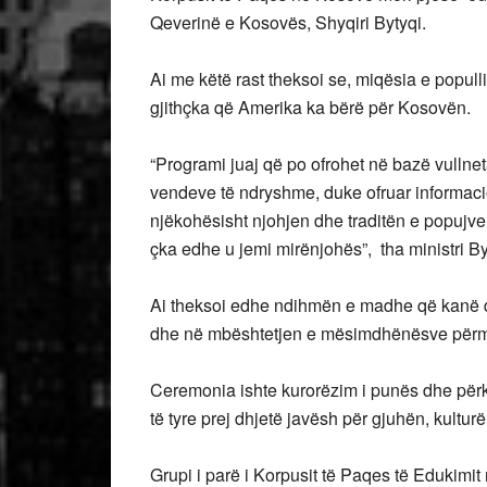
Qeverinë e Kosovës, Shyqiri Bytyqi.
Ai me këtë rast theksoi se, miqësia e popull
gjithçka që Amerika ka bërë për Kosovën.
“Programi juaj që po ofrohet në bazë vullne
vendeve të ndryshme, duke ofruar informaci
njëkohësisht njohjen dhe traditën e popujv
çka edhe u jemi mirënjohës”, tha ministri By
Ai theksoi edhe ndihmën e madhe që kanë 
dhe në mbështetjen e mësimdhënësve përme
Ceremonia ishte kurorëzim i punës dhe përkus
të tyre prej dhjetë javësh për gjuhën, kulturë
Grupi i parë i Korpusit të Paqes të Edukim