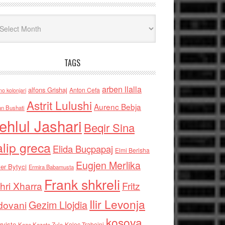
iv
TAGS
arben llalla
alfons Grishaj
Anton Cefa
no kolonjari
Astrit Lulushi
Aurenc Bebja
an Bushati
ehlul Jashari
Beqir Sina
alip greca
Elida Buçpapaj
Elmi Berisha
Eugjen Merlika
er Bytyci
Ermira Babamusta
Frank shkreli
hri Xharra
Fritz
Ilir Levonja
Gezim Llojdia
dovani
kosova
rviste
Kolec Traboini
Keze Kozeta Zylo