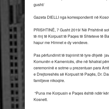
gusht/
Gazeta DIELLI nga korrespondenti në Kos
PRISHTINË, 7 Gusht 2019/ Në Prishtinë sot
të rinj të Korpusit të Paqes të Shteteve të
hapur me Himnet e dy vendeve.
Pas përfundimit të trajnimit të tyre dhjetë j
Komunën e Kamenicës, dhe në fshatrat përre
ceremoninë e sotme u prezentuan para Amb
e Drejtoreshës së Korpusit të Paqës, Dr. Dar
familjeve nikoqire.
“Puna me Korpusin e Paqes është ndër kën
Kosnett.