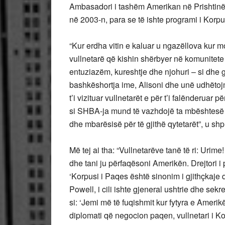
Ambasadori i tashëm Amerikan në Prishtinë 
në 2003-n, para se të ishte programi i Korpu
“Kur erdha vitin e kaluar u ngazëllova kur 
vullnetarë që kishin shërbyer në komunitete
entuziazëm, kureshtje dhe njohuri – si dhe 
bashkëshortja ime, Alisoni dhe unë udhëtoj
t’i vizituar vullnetarët e për t’i falënderuar
si SHBA-ja mund të vazhdojë ta mbështesë K
dhe mbarësisë për të gjithë qytetarët”, u 
Më tej ai tha: “Vullnetarëve tanë të ri: Uri
dhe tani ju përfaqësoni Amerikën. Drejtori i
‘Korpusi i Paqes është sinonim i gjithçkaje
Powell, i cili ishte gjeneral ushtrie dhe sekre
si: ‘Jemi më të fuqishmit kur fytyra e Ameri
diplomati që negocion paqen, vullnetari i Ko