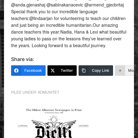
@anda.gjenashaj @sabinakanacevic @armend_gjecbritaj
Special thank you to our incredible language
teachers:@lindaarjan for volunteering to teach our children
and just being an incredible humanitarian.Our amazing
dance teachers this year:Nadia, Hana & Lexi what beautiful
young ladies to pass on the lessons they’ve learned over
the years. Looking forward to a beautiful journey.
Share via:
Facebook
Twitter
Copy Link
More
FILED UNDER:
KOMUNITET