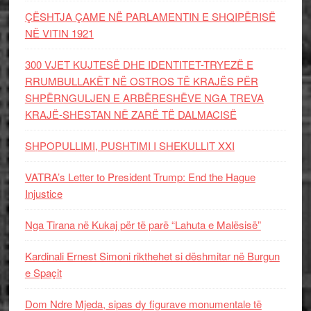
ÇËSHTJA ÇAME NË PARLAMENTIN E SHQIPËRISË
NË VITIN 1921
300 VJET KUJTESË DHE IDENTITET-TRYEZË E
RRUMBULLAKËT NË OSTROS TË KRAJËS PËR
SHPËRNGULJEN E ARBËRESHËVE NGA TREVA
KRAJË-SHESTAN NË ZARË TË DALMACISË
SHPOPULLIMI, PUSHTIMI I SHEKULLIT XXI
VATRA’s Letter to President Trump: End the Hague
Injustice
Nga Tirana në Kukaj për të parë “Lahuta e Malësisë”
Kardinali Ernest Simoni rikthehet si dëshmitar në Burgun
e Spaçit
Dom Ndre Mjeda, sipas dy figurave monumentale të