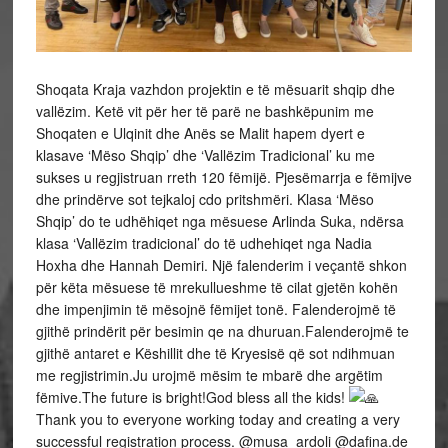
Shoqata Kraja vazhdon projektin e të mësuarit shqip dhe
vallëzim. Ketë vit për her të parë ne bashkëpunim me
Shoqaten e Ulqinit dhe Anës se Malit hapem dyert e
klasave ‘Mëso Shqip’ dhe ‘Vallëzim Tradicional’ ku me
sukses u regjistruan rreth 120 fëmijë. Pjesëmarrja e fëmijve
dhe prindërve sot tejkaloj cdo pritshmëri. Klasa ‘Mëso
Shqip’ do te udhëhiqet nga mësuese Arlinda Suka, ndërsa
klasa ‘Vallëzim tradicional’ do të udhehiqet nga Nadia
Hoxha dhe Hannah Demiri. Një falenderim i veçantë shkon
për këta mësuese të mrekullueshme të cilat gjetën kohën
dhe impenjimin të mësojnë fëmijet tonë. Falenderojmë të
gjithë prindërit për besimin qe na dhuruan.Falenderojmë te
gjithë antaret e Këshillit dhe të Kryesisë që sot ndihmuan
me regjistrimin.Ju urojmë mësim te mbarë dhe argëtim
fëmive.The future is bright!God bless all the kids!
Thank you to everyone working today and creating a very
successful registration process. @musa_ardoli @dafina.de