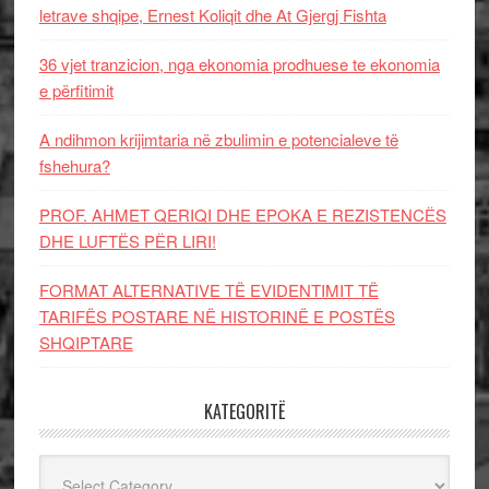
letrave shqipe, Ernest Koliqit dhe At Gjergj Fishta
36 vjet tranzicion, nga ekonomia prodhuese te ekonomia
e përfitimit
A ndihmon krijimtaria në zbulimin e potencialeve të
fshehura?
PROF. AHMET QERIQI DHE EPOKA E REZISTENCЁS
DHE LUFTЁS PЁR LIRI!
FORMAT ALTERNATIVE TË EVIDENTIMIT TË
TARIFËS POSTARE NË HISTORINË E POSTËS
SHQIPTARE
KATEGORITË
Kategoritë