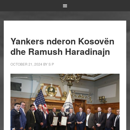
Yankers nderon Kosovën
dhe Ramush Haradinajn
OCTOBER 21, 2024
BY
S P