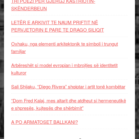
TRI POEZI PËR GJERGJ KASTRIOTIN-
SKËNDERBEUN
LETËR E ARKIVIT TE NAUM PRIFTIT NË
PERVJETORIN E PARE TE DRAGO SILIQIT
Oxhaku, nga elementi arkitektonik te simboli i trungut
familjar
Arbëreshët si model evropian i mbrojtjes së identitetit
kulturor
Sali Shijaku, “Diego Rivera” shqiptar i artit tonë kombëtar
“Dom Fred Kalaj, mes altarit dhe atdheut si hermeneutikë
e shpresës, kujtesës dhe shërbimit”
A PO ARMATOSET BALLKANI?