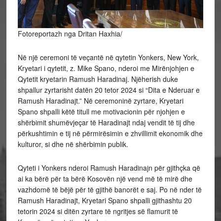
Fotoreportazh nga Dritan Haxhia/
Në një ceremoni të veçantë në qytetin Yonkers, New York,
Kryetari i qytetit, z. Mike Spano, nderoi me Mirënjohjen e
Qytetit kryetarin Ramush Haradinaj. Njëherish duke
shpallur zyrtarisht datën 20 tetor 2024 si “Dita e Nderuar e
Ramush Haradinajt.” Në ceremoninë zyrtare, Kryetari
Spano shpalli këtë titull me motivacionin për njohjen e
shërbimit shumëvjeçar të Haradinajt ndaj vendit të tij dhe
përkushtimin e tij në përmirësimin e zhvillimit ekonomik dhe
kulturor, si dhe në shërbimin publik.
Qyteti i Yonkers nderoi Ramush Haradinajn për gjithçka që
ai ka bërë për ta bërë Kosovën një vend më të mirë dhe
vazhdomë të bëjë për të gjithë banorët e saj. Po në nder të
Ramush Haradinajt, Kryetari Spano shpalli gjithashtu 20
tetorin 2024 si ditën zyrtare të ngritjes së flamurit të