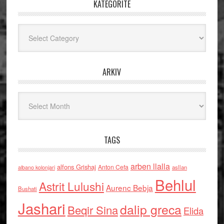
KATEGORITË
Kategoritë
ARKIV
Arkiv
TAGS
arben llalla
alfons Grishaj
Anton Cefa
asllan
albano kolonjari
Behlul
Astrit Lulushi
Aurenc Bebja
Bushati
Jashari
dalip greca
Beqir Sina
Elida