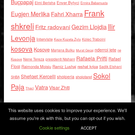
Buçpapaj
Enver Bytyci
Elmi Berisha
Ermira Babamusta
Frank
Eugjen Merlika
Fahri Xharra
shkreli
Ilir
Gezim Llojdia
Fritz radovani
Levonja
Interviste
Kolec Traboini
Keze Kozeta Zylo
kosova
Kosove
nderroi jete
Marjana Bulku
ne
Murat Gecaj
Rafaela Prifti
Rafael
Nene Tereza
Kosove
presidenti Nishani
Floqi
Raimonda Moisiu
Ramiz Lushaj
reshat kripa
Sadik Elshani
Sokol
Shefqet Kercelli
shqiperia
shqiptaret
SHBA
Paja
Vatra
Visar Zhiti
Thaci
This website uses cookies to improve your experience. We'll
assume you're ok with this, but you can opt-out if you wish.
Cookie settings
Log in
ACCEPT