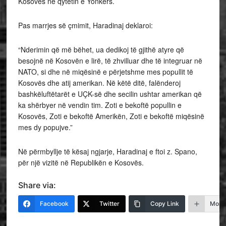
Kosovës në qytetin e Yonkers.
Pas marrjes së çmimit, Haradinaj deklaroi:
“Nderimin që më bëhet, ua dedikoj të gjithë atyre që
besojnë në Kosovën e lirë, të zhvilluar dhe të integruar në
NATO, si dhe në miqësinë e përjetshme mes popullit të
Kosovës dhe atij amerikan. Në këtë ditë, falënderoj
bashkëluftëtarët e UÇK-së dhe secilin ushtar amerikan që
ka shërbyer në vendin tim. Zoti e bekoftë popullin e
Kosovës, Zoti e bekoftë Amerikën, Zoti e bekoftë miqësinë
mes dy popujve.”
Në përmbyllje të kësaj ngjarje, Haradinaj e ftoi z. Spano,
për një vizitë në Republikën e Kosovës.
Share via:
Facebook
Twitter
Copy Link
More