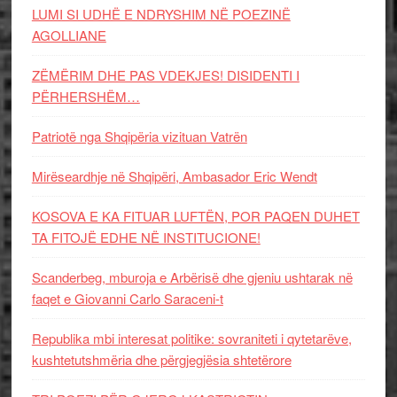
LUMI SI UDHË E NDRYSHIM NË POEZINË
AGOLLIANE
ZËMËRIM DHE PAS VDEKJES! DISIDENTI I
PËRHERSHËM…
Patriotë nga Shqipëria vizituan Vatrën
Mirëseardhje në Shqipëri, Ambasador Eric Wendt
KOSOVA E KA FITUAR LUFTËN, POR PAQEN DUHET
TA FITOJË EDHE NË INSTITUCIONE!
Scanderbeg, mburoja e Arbërisë dhe gjeniu ushtarak në
faqet e Giovanni Carlo Saraceni-t
Republika mbi interesat politike: sovraniteti i qytetarëve,
kushtetutshmëria dhe përgjegjësia shtetërore