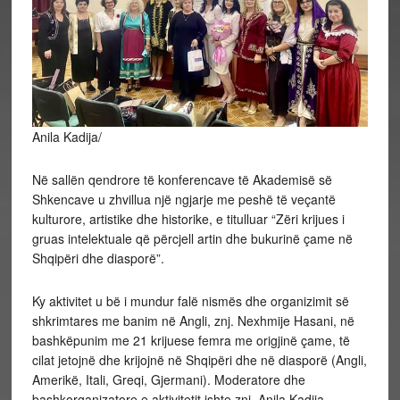
Anila Kadija/
Në sallën qendrore të konferencave të Akademisë së
Shkencave u zhvillua një ngjarje me peshë të veçantë
kulturore, artistike dhe historike, e titulluar “Zëri krijues i
gruas intelektuale që përcjell artin dhe bukurinë çame në
Shqipëri dhe diasporë”.
Ky aktivitet u bë i mundur falë nismës dhe organizimit së
shkrimtares me banim në Angli, znj. Nexhmije Hasani, në
bashkëpunim me 21 krijuese femra me origjinë çame, të
cilat jetojnë dhe krijojnë në Shqipëri dhe në diasporë (Angli,
Amerikë, Itali, Greqi, Gjermani). Moderatore dhe
bashkorganizatore e aktivitetit ishte znj. Anila Kadija.