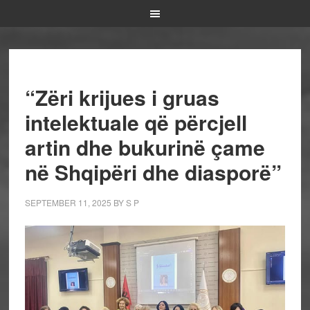
“Zëri krijues i gruas
intelektuale që përcjell
artin dhe bukurinë çame
në Shqipëri dhe diasporë”
SEPTEMBER 11, 2025
BY
S P