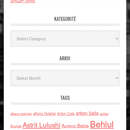
SHQIPTARE
KATEGORITË
Kategoritë
ARKIV
Arkiv
TAGS
arben llalla
alfons Grishaj
Anton Cefa
asllan
albano kolonjari
Behlul
Astrit Lulushi
Aurenc Bebja
Bushati