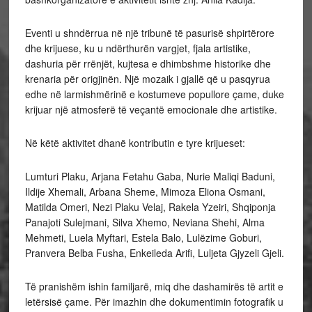
Eventi u shndërrua në një tribunë të pasurisë shpirtërore
dhe krijuese, ku u ndërthurën vargjet, fjala artistike,
dashuria për rrënjët, kujtesa e dhimbshme historike dhe
krenaria për origjinën. Një mozaik i gjallë që u pasqyrua
edhe në larmishmërinë e kostumeve popullore çame, duke
krijuar një atmosferë të veçantë emocionale dhe artistike.
Në këtë aktivitet dhanë kontributin e tyre krijueset:
Lumturi Plaku, Arjana Fetahu Gaba, Nurie Maliqi Baduni,
Ildije Xhemali, Arbana Sheme, Mimoza Eliona Osmani,
Matilda Omeri, Nezi Plaku Velaj, Rakela Yzeiri, Shqiponja
Panajoti Sulejmani, Silva Xhemo, Neviana Shehi, Alma
Mehmeti, Luela Myftari, Estela Balo, Lulëzime Goburi,
Pranvera Belba Fusha, Enkeileda Arifi, Luljeta Gjyzeli Gjeli.
Të pranishëm ishin familjarë, miq dhe dashamirës të artit e
letërsisë çame. Për imazhin dhe dokumentimin fotografik u