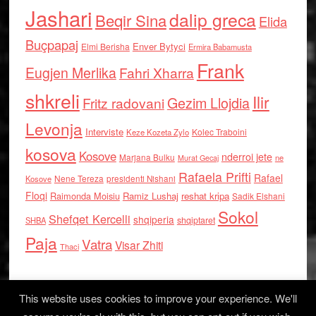
Jashari
dalip greca
Beqir Sina
Elida
Buçpapaj
Enver Bytyci
Elmi Berisha
Ermira Babamusta
Frank
Eugjen Merlika
Fahri Xharra
shkreli
Ilir
Gezim Llojdia
Fritz radovani
Levonja
Interviste
Kolec Traboini
Keze Kozeta Zylo
kosova
Kosove
nderroi jete
Marjana Bulku
ne
Murat Gecaj
Rafaela Prifti
Rafael
Nene Tereza
Kosove
presidenti Nishani
Floqi
Raimonda Moisiu
Ramiz Lushaj
reshat kripa
Sadik Elshani
Sokol
Shefqet Kercelli
shqiperia
shqiptaret
SHBA
Paja
Vatra
Visar Zhiti
Thaci
This website uses cookies to improve your experience. We'll