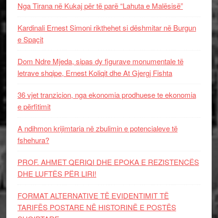
Nga Tirana në Kukaj për të parë “Lahuta e Malësisë”
Kardinali Ernest Simoni rikthehet si dëshmitar në Burgun
e Spaçit
Dom Ndre Mjeda, sipas dy figurave monumentale të
letrave shqipe, Ernest Koliqit dhe At Gjergj Fishta
36 vjet tranzicion, nga ekonomia prodhuese te ekonomia
e përfitimit
A ndihmon krijimtaria në zbulimin e potencialeve të
fshehura?
PROF. AHMET QERIQI DHE EPOKA E REZISTENCЁS
DHE LUFTЁS PЁR LIRI!
FORMAT ALTERNATIVE TË EVIDENTIMIT TË
TARIFËS POSTARE NË HISTORINË E POSTËS