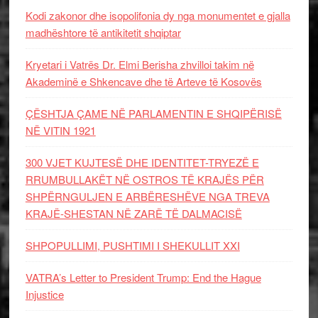
Kodi zakonor dhe isopolifonia dy nga monumentet e gjalla
madhështore të antikitetit shqiptar
Kryetari i Vatrës Dr. Elmi Berisha zhvilloi takim në
Akademinë e Shkencave dhe të Arteve të Kosovës
ÇËSHTJA ÇAME NË PARLAMENTIN E SHQIPËRISË
NË VITIN 1921
300 VJET KUJTESË DHE IDENTITET-TRYEZË E
RRUMBULLAKËT NË OSTROS TË KRAJËS PËR
SHPËRNGULJEN E ARBËRESHËVE NGA TREVA
KRAJË-SHESTAN NË ZARË TË DALMACISË
SHPOPULLIMI, PUSHTIMI I SHEKULLIT XXI
VATRA’s Letter to President Trump: End the Hague
Injustice