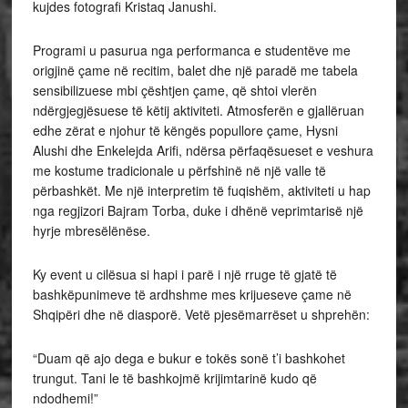
kujdes fotografi Kristaq Janushi.
Programi u pasurua nga performanca e studentëve me
origjinë çame në recitim, balet dhe një paradë me tabela
sensibilizuese mbi çështjen çame, që shtoi vlerën
ndërgjegjësuese të këtij aktiviteti. Atmosferën e gjallëruan
edhe zërat e njohur të këngës popullore çame, Hysni
Alushi dhe Enkelejda Arifi, ndërsa përfaqësueset e veshura
me kostume tradicionale u përfshinë në një valle të
përbashkët. Me një interpretim të fuqishëm, aktiviteti u hap
nga regjizori Bajram Torba, duke i dhënë veprimtarisë një
hyrje mbresëlënëse.
Ky event u cilësua si hapi i parë i një rruge të gjatë të
bashkëpunimeve të ardhshme mes krijueseve çame në
Shqipëri dhe në diasporë. Vetë pjesëmarrëset u shprehën:
“Duam që ajo dega e bukur e tokës sonë t’i bashkohet
trungut. Tani le të bashkojmë krijimtarinë kudo që
ndodhemi!”