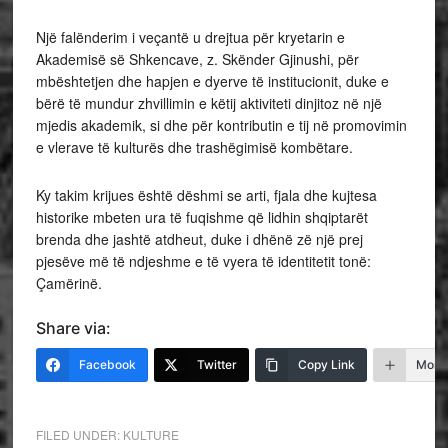
Një falënderim i veçantë u drejtua për kryetarin e
Akademisë së Shkencave, z. Skënder Gjinushi, për
mbështetjen dhe hapjen e dyerve të institucionit, duke e
bërë të mundur zhvillimin e këtij aktiviteti dinjitoz në një
mjedis akademik, si dhe për kontributin e tij në promovimin
e vlerave të kulturës dhe trashëgimisë kombëtare.
Ky takim krijues është dëshmi se arti, fjala dhe kujtesa
historike mbeten ura të fuqishme që lidhin shqiptarët
brenda dhe jashtë atdheut, duke i dhënë zë një prej
pjesëve më të ndjeshme e të vyera të identitetit tonë:
Çamërinë.
Share via:
Facebook
Twitter
Copy Link
More
FILED UNDER:
KULTURE