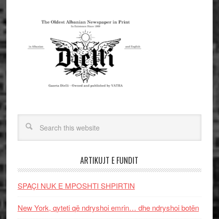
ARTIKUJT E FUNDIT
SPAÇI NUK E MPOSHTI SHPIRTIN
New York, qyteti që ndryshoi emrin… dhe ndryshoi botën