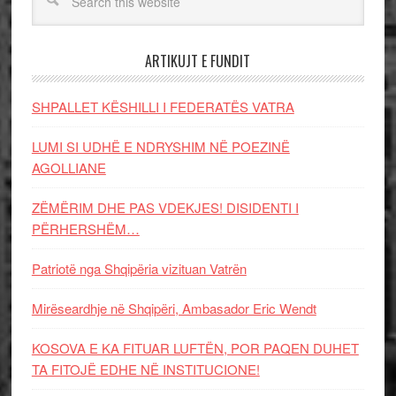
ARTIKUJT E FUNDIT
SHPALLET KËSHILLI I FEDERATËS VATRA
LUMI SI UDHË E NDRYSHIM NË POEZINË
AGOLLIANE
ZËMËRIM DHE PAS VDEKJES! DISIDENTI I
PËRHERSHËM…
Patriotë nga Shqipëria vizituan Vatrën
Mirëseardhje në Shqipëri, Ambasador Eric Wendt
KOSOVA E KA FITUAR LUFTËN, POR PAQEN DUHET
TA FITOJË EDHE NË INSTITUCIONE!