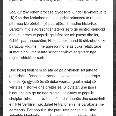
Sot, kur zhvillohen procese gjyqësore kundër ish-krerëve të
UÇK-së dhe kërkohen dënime jashtëzakonisht të rënda,
për mua kjo përbën një padrejtësi të madhe historike.
Barazimi midis agresorit shtetëror serb që ushtroi gjenocid
dhe të kerëve të popullit që luftoi për mbijetesë dhe liri,
është i papranueshëm. Historia nuk mund të shkruhet duke
barazuar viktimën me agresorin dhe as duke relativizuar
krimet e dokumentuara kundër civilëve shqiptarë nga
regjimi shtetëror serb.
Unë besoj fuqishëm se ata që po gjykohen sot janë të
pafajshëm. Besoj se procesi në vetvete është i padrejtë
dhe se kjo gjykatë është duke vepruar gabim ndaj së
vërtetës historike dhe drejtësisë. Si qytetar, unë jam i
bindur se ata që në ndërgjegjen kolektive të popullit
shqiptar lidhen me rezistencën ndaj dhunës dhe spastrimit
etnik të Serbisë, nuk duhet të trajtohen si të barabartë me
agresorin. Për popullin shqiptar, lufta për liri nuk ishte
zgjedhje ideologjike, por ishte çështje mbijetese. Ishte