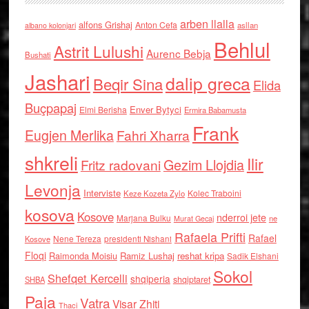
arben llalla
alfons Grishaj
Anton Cefa
asllan
albano kolonjari
Behlul
Astrit Lulushi
Aurenc Bebja
Bushati
Jashari
dalip greca
Beqir Sina
Elida
Buçpapaj
Enver Bytyci
Elmi Berisha
Ermira Babamusta
Frank
Eugjen Merlika
Fahri Xharra
shkreli
Ilir
Gezim Llojdia
Fritz radovani
Levonja
Interviste
Kolec Traboini
Keze Kozeta Zylo
kosova
Kosove
nderroi jete
Marjana Bulku
ne
Murat Gecaj
Rafaela Prifti
Rafael
Nene Tereza
Kosove
presidenti Nishani
Floqi
Raimonda Moisiu
Ramiz Lushaj
reshat kripa
Sadik Elshani
Sokol
Shefqet Kercelli
shqiperia
shqiptaret
SHBA
Paja
Vatra
Visar Zhiti
Thaci