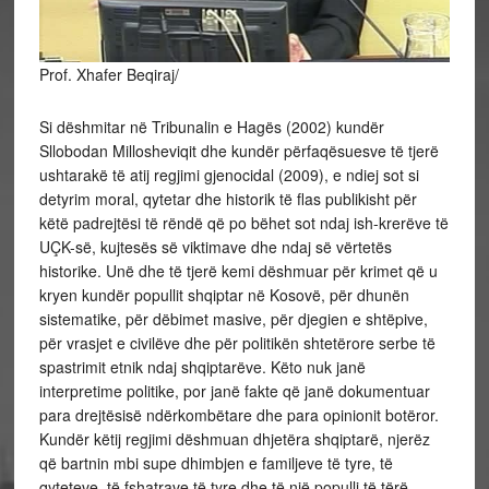
Prof. Xhafer Beqiraj/
Si dëshmitar në Tribunalin e Hagës (2002) kundër
Sllobodan Millosheviqit dhe kundër përfaqësuesve të tjerë
ushtarakë të atij regjimi gjenocidal (2009), e ndiej sot si
detyrim moral, qytetar dhe historik të flas publikisht për
këtë padrejtësi të rëndë që po bëhet sot ndaj ish-krerëve të
UÇK-së, kujtesës së viktimave dhe ndaj së vërtetës
historike. Unë dhe të tjerë kemi dëshmuar për krimet që u
kryen kundër popullit shqiptar në Kosovë, për dhunën
sistematike, për dëbimet masive, për djegien e shtëpive,
për vrasjet e civilëve dhe për politikën shtetërore serbe të
spastrimit etnik ndaj shqiptarëve. Këto nuk janë
interpretime politike, por janë fakte që janë dokumentuar
para drejtësisë ndërkombëtare dhe para opinionit botëror.
Kundër këtij regjimi dëshmuan dhjetëra shqiptarë, njerëz
që bartnin mbi supe dhimbjen e familjeve të tyre, të
qyteteve, të fshatrave të tyre dhe të një populli të tërë.