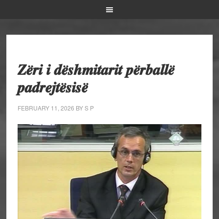
𝒁𝒆̈𝒓𝒊 𝒊 𝒅𝒆̈𝒔𝒉𝒎𝒊𝒕𝒂𝒓𝒊𝒕 𝒑𝒆̈𝒓𝒃𝒂𝒍𝒍𝒆̈
𝒑𝒂𝒅𝒓𝒆𝒋𝒕𝒆̈𝒔𝒊𝒔𝒆̈
FEBRUARY 11, 2026
BY
S P