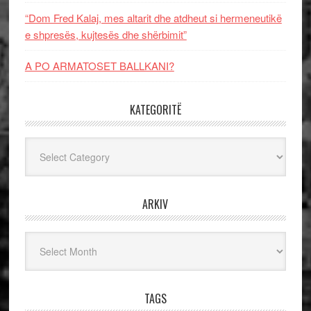
“Dom Fred Kalaj, mes altarit dhe atdheut si hermeneutikë
e shpresës, kujtesës dhe shërbimit”
A PO ARMATOSET BALLKANI?
KATEGORITË
Kategoritë
ARKIV
Arkiv
TAGS