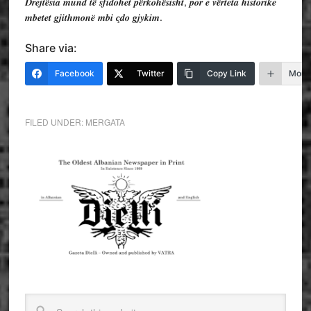
𝑫𝒓𝒆𝒋𝒕𝒆̈𝒔𝒊𝒂 𝒎𝒖𝒏𝒅 𝒕𝒆̈ 𝒔𝒇𝒊𝒅𝒐𝒉𝒆𝒕 𝒑𝒆̈𝒓𝒌𝒐𝒉𝒆̈𝒔𝒊𝒔𝒉𝒕, 𝒑𝒐𝒓 𝒆 𝒗𝒆̈𝒓𝒕𝒆𝒕𝒂 𝒉𝒊𝒔𝒕𝒐𝒓𝒊𝒌𝒆
𝒎𝒃𝒆𝒕𝒆𝒕 𝒈𝒋𝒊𝒕𝒉𝒎𝒐𝒏𝒆̈ 𝒎𝒃𝒊 𝒄̧𝒅𝒐 𝒈𝒋𝒚𝒌𝒊𝒎.
Share via:
Facebook
Twitter
Copy Link
More
FILED UNDER:
MERGATA