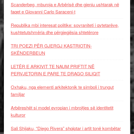
Scanderbeg, mburoja e Arbërisë dhe gjeniu ushtarak në
faqet e Giovanni Carlo Saraceni-t
Republika mbi interesat politike: sovraniteti i qytetarëve,
kushtetutshmëria dhe përgjegjësia shtetërore
TRI POEZI PËR GJERGJ KASTRIOTIN-
SKËNDERBEUN
LETËR E ARKIVIT TE NAUM PRIFTIT NË
PERVJETORIN E PARE TE DRAGO SILIQIT
Oxhaku, nga elementi arkitektonik te simboli i trungut
familjar
Arbëreshët si model evropian i mbrojtjes së identitetit
kulturor
Sali Shijaku, “Diego Rivera” shqiptar i artit tonë kombëtar