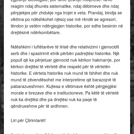
reagim ndaj dhunës sistematike, ndaj dëbimeve dhe ndaj
përpjekjes për zhdukje nga trojet e veta. Prandaj, bindja se
viktima po ndëshkohet njësoj ose më rëndë se agresori,
lëndon jo vetëm ndërgjegjen historike, por edhe besimin në
drejtësinë ndërkombëtare.
Ndëshkimi i luftëtarëve të lirisë dhe relativizimi i gjenocidit
serb dhe i spastrimit etnik përbën padrejtësi historike. Një
popull që ka përjetuar gjenocid nuk kërkon hakmarrje, por
kërkon drejtësi të vërtetë dhe respekt për të vërtetën
historike. E vërteta historike nuk mund të fshihet dhe nuk
mund të zëvendësohet me interpretime që barazojnë të
pabarazueshmen. Kujtesa e viktimave është përgjegjësi
morale e brezave dhe e institucioneve. Pa këtë të vërtetë
nuk ka drejtësi dhe pa drejtësi nuk ka paqe të
qëndrueshme për të ardhmen.
Liri për Çlirimtarët!