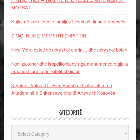
MOTRAT
Kujtojmë sakrificën e familjes Lleshi për lirinë e Kosovës
SPAÇI NUK E MPOSHTI SHPIRTIN
New York, qyteti që ndryshoi emrin… dhe ndryshoi botën
Kodi zakonor dhe isopolifonia dy nga monumentet e gjalla
madhështore të antikitetit shqiptar
Kryetari i Vatrës Dr. Elmi Berisha zhvilloi takim në
Akademinë e Shkencave dhe të Arteve të Kosovës
KATEGORITË
Kategoritë