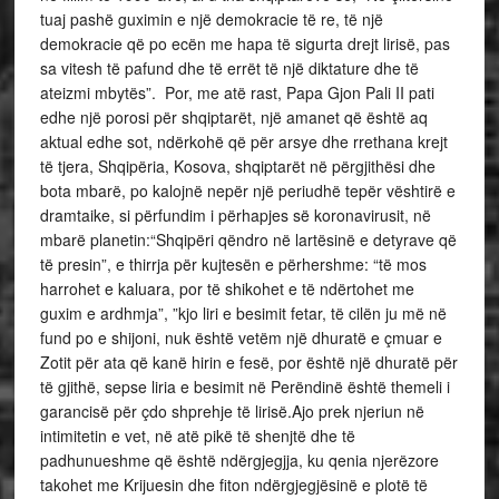
tuaj pashë guximin e një demokracie të re, të një
demokracie që po ecën me hapa të sigurta drejt lirisë, pas
sa vitesh të pafund dhe të errët të një diktature dhe të
ateizmi mbytës”. Por, me atë rast, Papa Gjon Pali II pati
edhe një porosi për shqiptarët, një amanet që është aq
aktual edhe sot, ndërkohë që për arsye dhe rrethana krejt
të tjera, Shqipëria, Kosova, shqiptarët në përgjithësi dhe
bota mbarë, po kalojnë nepër një periudhë tepër vështirë e
dramtaike, si përfundim i përhapjes së koronavirusit, në
mbarë planetin:“Shqipëri qëndro në lartësinë e detyrave që
të presin”, e thirrja për kujtesën e përhershme: “të mos
harrohet e kaluara, por të shikohet e të ndërtohet me
guxim e ardhmja”, ”kjo liri e besimit fetar, të cilën ju më në
fund po e shijoni, nuk është vetëm një dhuratë e çmuar e
Zotit për ata që kanë hirin e fesë, por është një dhuratë për
të gjithë, sepse liria e besimit në Perëndinë është themeli i
garancisë për çdo shprehje të lirisë.Ajo prek njeriun në
intimitetin e vet, në atë pikë të shenjtë dhe të
padhunueshme që është ndërgjegjja, ku qenia njerëzore
takohet me Krijuesin dhe fiton ndërgjegjësinë e plotë të