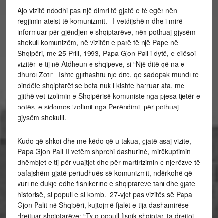
Ajo vizitë ndodhi pas një dimri të gjatë e të egër nën
regjimin ateist të komunizmit. I vetdijshëm dhe i mirë
informuar për gjëndjen e shqiptarëve, nën pothuaj gjysëm
shekull komunizëm, në vizitën e parë të një Pape në
Shqipëri, me 25 Prill, 1993, Papa Gjon Pali i dytë, e cilësoi
vizitën e tij në Atdheun e shqipeve, si “Një ditë që na e
dhuroi Zoti”. Ishte gjithashtu një ditë, që sadopak mundi të
bindëte shqiptarët se bota nuk i kishte harruar ata, me
gjithë vet-izolimin e Shqipërisë komuniste nga pjesa tjetër e
botës, e sidomos izolimit nga Perëndimi, për pothuaj
gjysëm shekulli.
Kudo që shkoi dhe me këdo që u takua, gjatë asaj vizite,
Papa Gjon Pali II vetëm shprehi dashurinë, mirëkuptimin
dhëmbjet e tij për vuajtjet dhe për martirizimin e njerëzve të
pafajshëm gjatë periudhuës së komunizmit, ndërkohë që
vuri në dukje edhe fisnikërinë e shqiptarëve tani dhe gjatë
historisë, si popull e si komb. 27-vjet pas vizitës së Papa
Gjon Palit në Shqipëri, kujtojmë fjalët e tija dashamirëse
drejtuar shqiptarëve: “Ty o popull fisnik shqiptar, ta drejtoj