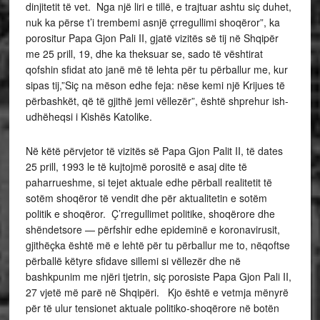
dinjitetit të vet. Nga një liri e tillë, e trajtuar ashtu siç duhet,
nuk ka përse t’i trembemi asnjë çrregullimi shoqëror”, ka
porositur Papa Gjon Pali II, gjatë vizitës së tij në Shqipër
me 25 prill, 19, dhe ka theksuar se, sado të vështirat
qofshin sfidat ato janë më të lehta për tu përballur me, kur
sipas tij,”Siç na mëson edhe feja: nëse kemi një Krijues të
përbashkët, që të gjithë jemi vëllezër”, është shprehur ish-
udhëheqsi i Kishës Katolike.
Në këtë përvjetor të vizitës së Papa Gjon Palit II, të dates
25 prill, 1993 le të kujtojmë porositë e asaj dite të
paharrueshme, si tejet aktuale edhe përball realitetit të
sotëm shoqëror të vendit dhe për aktualitetin e sotëm
politik e shoqëror. Ç’rregullimet politike, shoqërore dhe
shëndetsore — përfshir edhe epideminë e koronavirusit,
gjithëçka është më e lehtë për tu përballur me to, nëqoftse
përballë këtyre sfidave sillemi si vëllezër dhe në
bashkpunim me njëri tjetrin, siç porosiste Papa Gjon Pali II,
27 vjetë më parë në Shqipëri. Kjo është e vetmja mënyrë
për të ulur tensionet aktuale politiko-shoqërore në botën