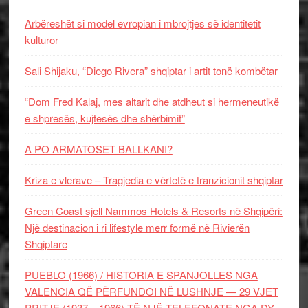
Arbëreshët si model evropian i mbrojtjes së identitetit
kulturor
Sali Shijaku, “Diego Rivera” shqiptar i artit tonë kombëtar
“Dom Fred Kalaj, mes altarit dhe atdheut si hermeneutikë
e shpresës, kujtesës dhe shërbimit”
A PO ARMATOSET BALLKANI?
Kriza e vlerave – Tragjedia e vërtetë e tranzicionit shqiptar
Green Coast sjell Nammos Hotels & Resorts në Shqipëri:
Një destinacion i ri lifestyle merr formë në Rivierën
Shqiptare
PUEBLO (1966) / HISTORIA E SPANJOLLES NGA
VALENCIA QË PËRFUNDOI NË LUSHNJE — 29 VJET
PRITJE (1937 – 1966) TË NJË TELEFONATE NGA DY