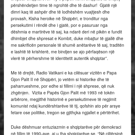
përshëndetjen time të ngrohtë dhe të dashur! Gjatë një
dimri kaq të ashpër dhe të lodhëshëm vuajtjesh dhe
provash, Kisha heroike në Shqipëri, e tronditur nga
persekutimi i rëndë dhe i gjatë, por e pasuruar nga
dëshmia e martirëve të saj, ka ndarë deri në pikën e fundit
dhimbjet dhe shpresat e Kombit, duke mbajtur të gjallë dhe
me sakrificën personale të shumë anëtarëve të saj, traditën
e lashtë të krishterë, me bindjen se ajo përfaqëson një
vlerë të përhershme të identitetit autentik shqiptar”.
Me të drejtë, Radio Vatikani e ka cilësuar vizitën e Papa
Gjon Palit II në Shqipëri, jo vetëm si historike dhe të
paharrueshme, por edhe si fillimi i një shprese, që nuk
zhgënjen. Vizita e Papës Gjon Palit më 1993 në tokën
arbërore, megjithë historinë e persekutimeve të regjimit
komunist ndaj kundërshtarëve të tij, qofshin ato për arsye
fetare ose politike, tregon se gjithçka ngjallet e përtërihet.
Duke dëshmuar entuziazmin e shqiptarëve për demokraci
në fillim të 1990-ave, ai u tha shqiptarëve se, “Në çiltërsinë