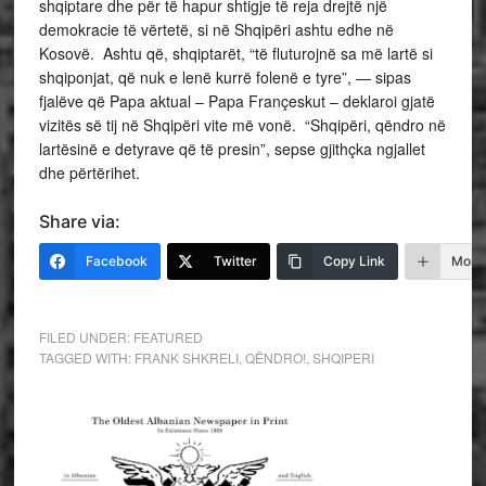
shqiptare dhe për të hapur shtigje të reja drejtë një
demokracie të vërtetë, si në Shqipëri ashtu edhe në
Kosovë. Ashtu që, shqiptarët, “të fluturojnë sa më lartë si
shqiponjat, që nuk e lenë kurrë folenë e tyre”, — sipas
fjalëve që Papa aktual – Papa Françeskut – deklaroi gjatë
vizitës së tij në Shqipëri vite më vonë. “Shqipëri, qëndro në
lartësinë e detyrave që të presin”, sepse gjithçka ngjallet
dhe përtërihet.
Share via:
Facebook
Twitter
Copy Link
More
FILED UNDER:
FEATURED
TAGGED WITH:
FRANK SHKRELI
,
QËNDRO!
,
SHQIPERI