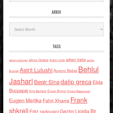
ARKIV
Arkiv
TAGS
arben llalla
alfons Grishaj
Anton Cefa
asllan
albano kolonjari
Behlul
Astrit Lulushi
Aurenc Bebja
Bushati
Jashari
dalip greca
Beqir Sina
Elida
Buçpapaj
Enver Bytyci
Elmi Berisha
Ermira Babamusta
Frank
Eugjen Merlika
Fahri Xharra
shkreli
Ilir
Gezim Llojdia
Fritz radovani