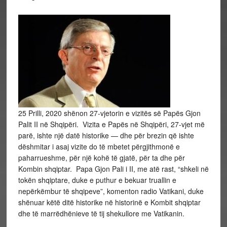
25 Prilli, 2020 shënon 27-vjetorin e vizitës së Papës Gjon
Palit II në Shqipëri. Vizita e Papës në Shqipëri, 27-vjet më
parë, ishte një datë historike — dhe për brezin që ishte
dëshmitar i asaj vizite do të mbetet përgjithmonë e
paharrueshme, për një kohë të gjatë, për ta dhe për
Kombin shqiptar. Papa Gjon Pali i II, me atë rast, “shkeli në
tokën shqiptare, duke e puthur e bekuar truallin e
nepërkëmbur të shqipeve”, komenton radio Vatikani, duke
shënuar këtë ditë historike në historinë e Kombit shqiptar
dhe të marrëdhënieve të tij shekullore me Vatikanin.