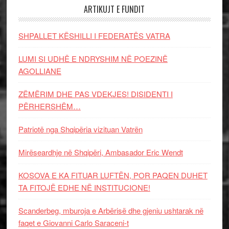
ARTIKUJT E FUNDIT
SHPALLET KËSHILLI I FEDERATËS VATRA
LUMI SI UDHË E NDRYSHIM NË POEZINË
AGOLLIANE
ZËMËRIM DHE PAS VDEKJES! DISIDENTI I
PËRHERSHËM…
Patriotë nga Shqipëria vizituan Vatrën
Mirëseardhje në Shqipëri, Ambasador Eric Wendt
KOSOVA E KA FITUAR LUFTËN, POR PAQEN DUHET
TA FITOJË EDHE NË INSTITUCIONE!
Scanderbeg, mburoja e Arbërisë dhe gjeniu ushtarak në
faqet e Giovanni Carlo Saraceni-t