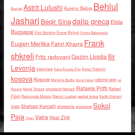
Behlul
Astrit Lulushi
Aurenc Bebja
Bushati
Jashari
dalip greca
Beqir Sina
Elida
Buçpapaj
Enver Bytyci
Elmi Berisha
Ermira Babamusta
Frank
Eugjen Merlika
Fahri Xharra
shkreli
Ilir
Gezim Llojdia
Fritz radovani
Levonja
Interviste
Kolec Traboini
Keze Kozeta Zylo
kosova
Kosove
nderroi jete
Marjana Bulku
ne
Murat Gecaj
Rafaela Prifti
Rafael
Nene Tereza
Kosove
presidenti Nishani
Floqi
Raimonda Moisiu
Ramiz Lushaj
reshat kripa
Sadik Elshani
Sokol
Shefqet Kercelli
shqiperia
shqiptaret
SHBA
Paja
Vatra
Visar Zhiti
Thaci