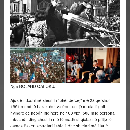
Nga ROLAND QAFOKU/
Ajo që ndodhi në sheshin “Skënderbej” më 22 qershor
1991 mund të barazohet vetëm me një mrekulli gati
hyjnore që ndodh një herë në 100 vjet. 500 mijë persona
mbushën ding sheshin më të madh shqiptar në pritje të
James Baker, sekretari i shtetit dhe shtetari më i lartë