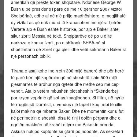
amerikan që prekte tokën shqiptare. Ndonëse George W.
Bush u bë
presidenti i parë që më 10 qershor 2007 vizitoi
Shqipërinë, edhe ai në një pritje madhështore, e megjithatë
dy vizitat as që nuk mund të krahasohen me njëra-tjetrën.
Vërtetë ajo e Bush është historike, por ajo e Baker ishte
sikur zbriti Messia në tokë. Shqiptarëve që po u dilte
narkoza e komunizmit, po e shikonin SHBA-në si
shpëtimtarin që zbret nga qielli dhe vetë sekretarin Baker si
një personazh biblik.
Tirana e asaj kohe me rreth 300 mijë banorë dhe për herë
të parë bëri një kapërcim që në shesh të ishin 500 mijë
pjesmarrës të ardhur nga qytete dhe rrethe cep më cep
vendit. Ata jo vetëm mbushën plot sheshin “Skënderbej”
por kryen veprime që sot as imagjinohen. Si fillim, në hyrje
të rrugës së Durrësit, u vendos një tapet i kuq, mbi të cilin
kaloi makina që mbante Baker. Dhe në momentin kur u fut
në perimetrin e sheshit, disa të rinj i dolën përpara dhe e
ngritën makinën në krahët e tyre me Baker-in brenda.
Askush nuk po kuptonte se çfarë po ndodhte. As sekretari