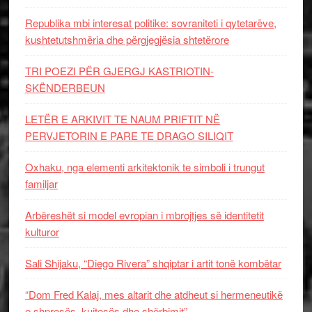
Republika mbi interesat politike: sovraniteti i qytetarëve,
kushtetutshmëria dhe përgjegjësia shtetërore
TRI POEZI PËR GJERGJ KASTRIOTIN-
SKËNDERBEUN
LETËR E ARKIVIT TE NAUM PRIFTIT NË
PERVJETORIN E PARE TE DRAGO SILIQIT
Oxhaku, nga elementi arkitektonik te simboli i trungut
familjar
Arbëreshët si model evropian i mbrojtjes së identitetit
kulturor
Sali Shijaku, “Diego Rivera” shqiptar i artit tonë kombëtar
“Dom Fred Kalaj, mes altarit dhe atdheut si hermeneutikë
e shpresës, kujtesës dhe shërbimit”