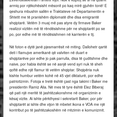
armiq por njëkohësisht mësonit po kaq mirë gjuhën tonë! E
qeshura mbushin sallën e Traktateve në Departamentin e
Shtetit me të pranishëm diplomatë dhe disa emigrantë
shqiptarë. Vetëm 3 muaj më pas atyre dy firmave Baker
realizoi vizitën më të rëndësishme për ne shqiptarët po se
po, por edhe më të rëndësishmen në karrierën e tij.
Në foton e dytë janë pjesmarrësit në miting. Dallohetr qartë
deti i flamujve amerikanë që valviten në duart e
shqiptarëve por edhe jo pak parrulla, disa të çuditshme dhe
naive, por habia është se në asnjë vend syri nuk të sheh
qoftë edhe një flamur të vetëm shqiptar. Shqipëria nuk
kishte humbur vetëm kohë në 45 vjet diktaturë, por edhe
patriotizmin. Fotoja e tretë është çast nga takimi i Baker me
presidentin Ramiz Alia. Në mes të tyre është Elez Biberaj
që pati një meritë të jashtëzakonshme në organizimin e
kësaj vizite. Ai ishte përkthyesi i sekretarit Baker, por për
shqiptarët ai ishte dhe vijon të mbetet ikona e VOA me një
kontribut po të jashtëzakoshëm në rrëzimin e komunizmit.