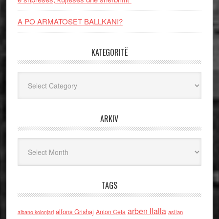
A PO ARMATOSET BALLKANI?
KATEGORITË
Kategoritë
ARKIV
Arkiv
TAGS
arben llalla
alfons Grishaj
Anton Cefa
asllan
albano kolonjari