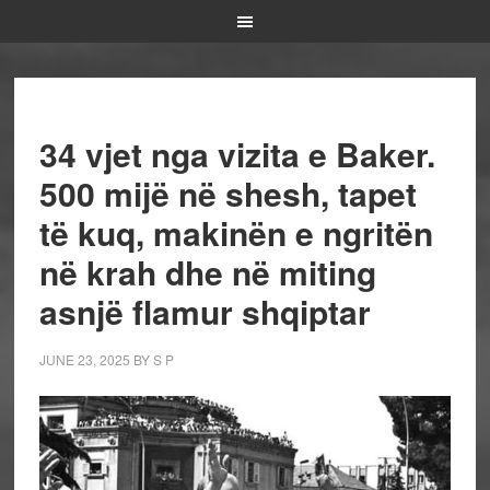
34 vjet nga vizita e Baker.
500 mijë në shesh, tapet
të kuq, makinën e ngritën
në krah dhe në miting
asnjë flamur shqiptar
JUNE 23, 2025
BY
S P