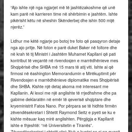
“Ajo ishte një nga ngjarjet më të jashtëzakoshme që unë
kam parë në karrieren time në shërbimin e jashtëm. Ishte
pikërisht këtu në sheshin Skënderbej dhe ishin 500 mijë
njerëz.”
Lidhur me këtë ngjarje po botoj tre foto që pasqyron detaje
nga ajo pritje. Në foton e parë duket Baker në foltore dhe
në krah të tij Ministri i Jashtëm Muhamet Kapllani që pati
kontribut të veçantë në rivendosjen e marrëdhënieve mes
Shqipërisë dhe SHBA më 15 mars të atij viti. Ishte ai që
firmosi në ëashington Memorandumin e Mirëkuptimit për
Rivendosjen e marrëdhënieve diplomatike mes Shqipërisë
dhe SHBA. Kishte një detaj akoma më interesant me
Kapllanin. Ai lexoi me një anglishte të rrjedhshme dhe pa
gabime deklaratën në emër të qeverisë shqiptare dhe
kryeministrit Fatos Nano. Por përpara se të hidhte firmën
zëvendësekretari i Shtetit Raymond Seitz e pyeti se ku e
kishte mësuar kaq mirë anglishten. Përgjigja e Kapllanit
ishte e thjeshtë: “në Universitetin e Tiranës”.
Zëvendësekretari i shtetit vijoi: Nuk e kuptoj se si na quanit