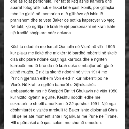
dhe as rojat personale. Për fat të keq asnjë kamera dhe
aparat fotografik nuk e fiskoi këtë çast ikonik, por gjithçka
mbeti e gjallë në memorien e të gjithëve që ishin të
pranishëm dhe të vetë Baker që sot ka kapërcyer 95 vjeç.
Në fakt, kjo ngritja në krah të një personazhi në krah ishte
një traditë shqiptare ndër dekada.
Kështu ndodhin me Ismail Qemalin në Vlorë në vitin 1905
kur plaku me flokë dhe mjekërr të bardhë mbërriti në skelë
disa shqiptarë ndanë kuajt nga karroca dhe e ngritën
karrocën me të brenda në krah duke e mbajtur për gjatë
gjithë rrugës. E njëjta skenë ndodhi në vititn 1914 me
Princin gjerman ëilhelm Von ëied-in kur mbërriti po në
Vlorë. Në krah e ngritën banorët e Gjirokastrës
ambasadorin rus në Shqipëri Dmitri Chukavin në vitin 1950
kur vizitoi qytetin e gurtë. Kështu ndodhi edhe me
sekretarin e shtetit amerikan në 22 qershor 1991. Një nga
dëshmitarët e vizitës mrekulli të Baker ishte diplomati Chris
Hill që në atë moment ishte i Ngarkuar me Punë në Tiranë.
Hill e përshkoi atë çast solem me shumë emocion: