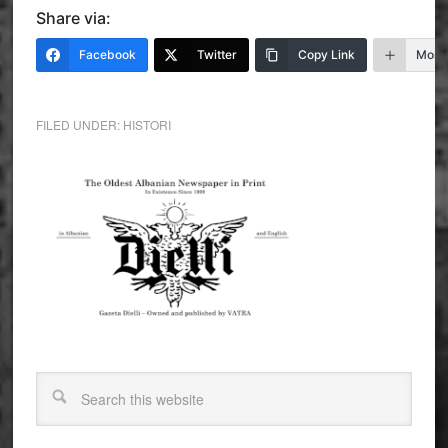
Share via:
Facebook
Twitter
Copy Link
More
FILED UNDER:
HISTORI