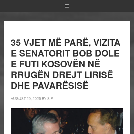
35 VJET MË PARË, VIZITA
E SENATORIT BOB DOLE
E FUTI KOSOVËN NË
RRUGËN DREJT LIRISË
DHE PAVARËSISË
AUGUST 29, 2025
BY
S P