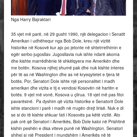
Nga Harry Bajraktari
35 vjet më parë, në 29 gusht 1990, një delegacion i Senatit
Amerikan i udhëhequr nga Bob Dole, kreu një vizitë
historike në Kosovë kur ajo po jetonte në shtetrrethimin e
egër serbo-jugosllav. Jugosllavia nuk ishte ndarë akoma
dhe kishte marrëdhënie të shkëlqyera me Amerikën dhe
me botën. Kosova njihej shumë pak dhe nuk kishte interes
për të as në Washington dhe as në kryeqytetet e tjera të
botës. Por, Senatori Dole ishte një personalitet i madh
amerikan dhe vizita e tij e vendosi Kosovën në hartën e
botës. 9 vjet më vonë, Kosova u çlirua. 18 vjet më pas fitoi
pavarësinë. Pa dyshim që vizita historike e Senatorit Dole
ishte stancioni i parë i madh në rrugën drejt lirisë. Nuk e di
se si do të kishte shkuar fati i Kosovës pa këtë vizitë. Ato
pak orë që Senatori i Amerikës, Bob Dole kaloi në Prishtinë
kishin peshën e disa viteve punë në Washington. Senatori
shihej si një President i mundshëm i Amerikës në të