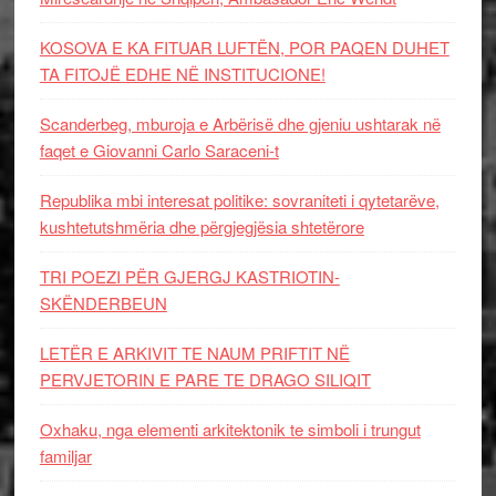
KOSOVA E KA FITUAR LUFTËN, POR PAQEN DUHET
TA FITOJË EDHE NË INSTITUCIONE!
Scanderbeg, mburoja e Arbërisë dhe gjeniu ushtarak në
faqet e Giovanni Carlo Saraceni-t
Republika mbi interesat politike: sovraniteti i qytetarëve,
kushtetutshmëria dhe përgjegjësia shtetërore
TRI POEZI PËR GJERGJ KASTRIOTIN-
SKËNDERBEUN
LETËR E ARKIVIT TE NAUM PRIFTIT NË
PERVJETORIN E PARE TE DRAGO SILIQIT
Oxhaku, nga elementi arkitektonik te simboli i trungut
familjar