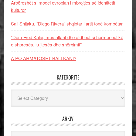
Arbëreshët si model evropian i mbrojtjes së identitetit
kulturor
Sali Shijaku, “Diego Rivera” shqiptar i artit tonë kombëtar
“Dom Fred Kalaj, mes altarit dhe atdheut si hermeneutikë
e shpresës, kujtesës dhe shërbimit”
A PO ARMATOSET BALLKANI?
KATEGORITË
Kategoritë
ARKIV
Arkiv