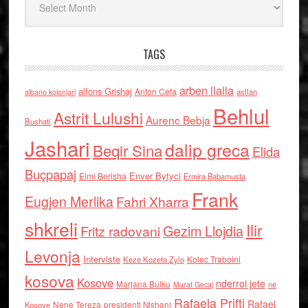
TAGS
arben llalla
alfons Grishaj
Anton Cefa
asllan
albano kolonjari
Behlul
Astrit Lulushi
Aurenc Bebja
Bushati
Jashari
dalip greca
Beqir Sina
Elida
Buçpapaj
Enver Bytyci
Elmi Berisha
Ermira Babamusta
Frank
Eugjen Merlika
Fahri Xharra
shkreli
Ilir
Gezim Llojdia
Fritz radovani
Levonja
Interviste
Kolec Traboini
Keze Kozeta Zylo
kosova
Kosove
nderroi jete
Marjana Bulku
ne
Murat Gecaj
Rafaela Prifti
Rafael
Nene Tereza
Kosove
presidenti Nishani