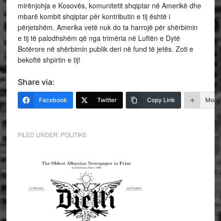
mirënjohja e Kosovës, komunitetit shqiptar në Amerikë dhe
mbarë kombit shqiptar për kontributin e tij është i
përjetshëm. Amerika vetë nuk do ta harrojë për shërbimin
e tij të palodhshëm që nga trimëria në Luftën e Dytë
Botërore në shërbimin publik deri në fund të jetës. Zoti e
bekoftë shpirtin e tij!
Share via:
Facebook
Twitter
Copy Link
More
FILED UNDER:
POLITIKE