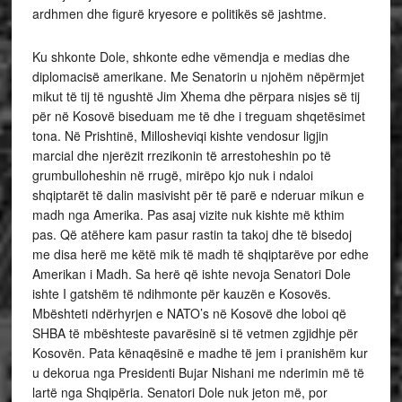
ardhmen dhe figurë kryesore e politikës së jashtme.
Ku shkonte Dole, shkonte edhe vëmendja e medias dhe
diplomacisë amerikane. Me Senatorin u njohëm nëpërmjet
mikut të tij të ngushtë Jim Xhema dhe përpara nisjes së tij
për në Kosovë biseduam me të dhe i treguam shqetësimet
tona. Në Prishtinë, Millosheviqi kishte vendosur ligjin
marcial dhe njerëzit rrezikonin të arrestoheshin po të
grumbulloheshin në rrugë, mirëpo kjo nuk i ndaloi
shqiptarët të dalin masivisht për të parë e nderuar mikun e
madh nga Amerika. Pas asaj vizite nuk kishte më kthim
pas. Që atëhere kam pasur rastin ta takoj dhe të bisedoj
me disa herë me këtë mik të madh të shqiptarëve por edhe
Amerikan i Madh. Sa herë që ishte nevoja Senatori Dole
ishte I gatshëm të ndihmonte për kauzën e Kosovës.
Mbështeti ndërhyrjen e NATO’s në Kosovë dhe loboi që
SHBA të mbështeste pavarësinë si të vetmen zgjidhje për
Kosovën. Pata kënaqësinë e madhe të jem i pranishëm kur
u dekorua nga Presidenti Bujar Nishani me nderimin më të
lartë nga Shqipëria. Senatori Dole nuk jeton më, por