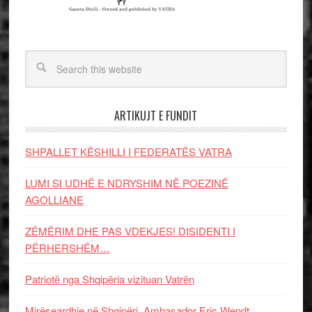
ARTIKUJT E FUNDIT
SHPALLET KËSHILLI I FEDERATËS VATRA
LUMI SI UDHË E NDRYSHIM NË POEZINË
AGOLLIANE
ZËMËRIM DHE PAS VDEKJES! DISIDENTI I
PËRHERSHËM…
Patriotë nga Shqipëria vizituan Vatrën
Mirëseardhje në Shqipëri, Ambasador Eric Wendt