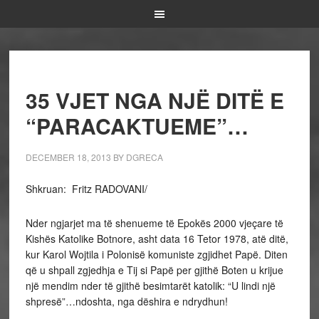
35 VJET NGA NJË DITË E
“PARACAKTUEME”…
DECEMBER 18, 2013
BY
DGRECA
Shkruan: Fritz RADOVANI/
Nder ngjarjet ma të shenueme të Epokës 2000 vjeçare të
Kishës Katolike Botnore, asht data 16 Tetor 1978, atë ditë,
kur Karol Wojtila i Polonisë komuniste zgjidhet Papë. Diten
që u shpall zgjedhja e Tij si Papë per gjithë Boten u krijue
një mendim nder të gjithë besimtarët katolik: “U lindi një
shpresë”…ndoshta, nga dëshira e ndrydhun!