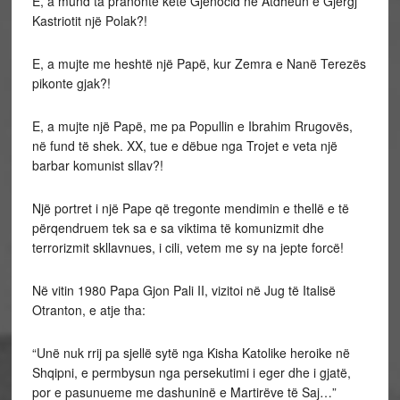
E, a mund ta pranonte këte Gjenocid në Atdheun e Gjergj
Kastriotit një Polak?!
E, a mujte me heshtë një Papë, kur Zemra e Nanë Terezës
pikonte gjak?!
E, a mujte një Papë, me pa Popullin e Ibrahim Rrugovës,
në fund të shek. XX, tue e dëbue nga Trojet e veta një
barbar komunist sllav?!
Një portret i një Pape që tregonte mendimin e thellë e të
përqendruem tek sa e sa viktima të komunizmit dhe
terrorizmit skllavnues, i cili, vetem me sy na jepte forcë!
Në vitin 1980 Papa Gjon Pali II, vizitoi në Jug të Italisë
Otranton, e atje tha:
“Unë nuk rrij pa sjellë sytë nga Kisha Katolike heroike në
Shqipni, e permbysun nga persekutimi i eger dhe i gjatë,
por e pasunueme me dashuninë e Martirëve të Saj…”