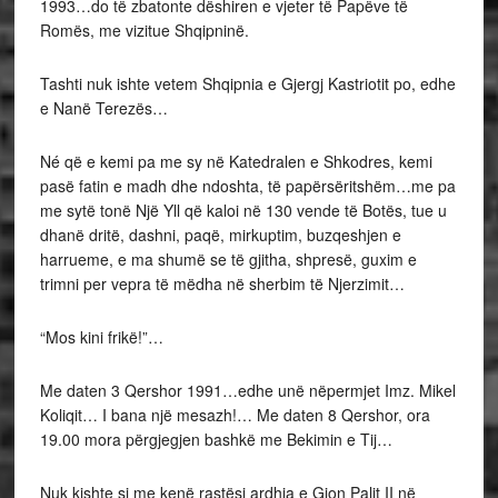
1993…do të zbatonte dëshiren e vjeter të Papëve të
Romës, me vizitue Shqipninë.
Tashti nuk ishte vetem Shqipnia e Gjergj Kastriotit po, edhe
e Nanë Terezës…
Né që e kemi pa me sy në Katedralen e Shkodres, kemi
pasë fatin e madh dhe ndoshta, të papërsëritshëm…me pa
me sytë tonë Një Yll që kaloi në 130 vende të Botës, tue u
dhanë dritë, dashni, paqë, mirkuptim, buzqeshjen e
harrueme, e ma shumë se të gjitha, shpresë, guxim e
trimni per vepra të mëdha në sherbim të Njerzimit…
“Mos kini frikë!”…
Me daten 3 Qershor 1991…edhe unë nëpermjet Imz. Mikel
Koliqit… I bana një mesazh!… Me daten 8 Qershor, ora
19.00 mora përgjegjen bashkë me Bekimin e Tij…
Nuk kishte si me kenë rastësi ardhja e Gjon Palit II në