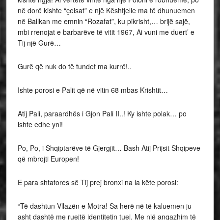
në dorë kishte “çelsat” e një Kështjelle ma të dhunuemen
në Ballkan me emnin “Rozafat”, ku pikrisht,… brijë sajë,
mbi rrenojat e barbarëve të vitit 1967, Ai vuni me duert’ e
Tij një Gurë…
Gurë që nuk do të tundet ma kurrë!..
Ishte porosi e Palit që në vitin 68 mbas Krishtit…
Atij Pali, paraardhës i Gjon Pali II..! Ky ishte polak… po
ishte edhe yni!
Po, Po, i Shqiptarëve të Gjergjit… Bash Atij Prijsit Shqipeve
që mbrojti Europen!
E para shtatores së Tij prej bronxi na la këte porosi:
“Të dashtun Vllazën e Motra! Sa herë në të kaluemen ju
asht dashtë me ruejtë identitetin tuej. Me një angazhim të