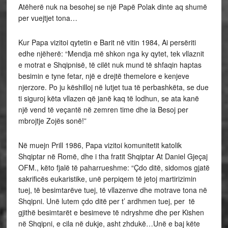
Atëherë nuk na besohej se një Papë Polak dinte aq shumë
per vuejtjet tona…
Kur Papa vizitoi qytetin e Barit në vitin 1984, Ai persëriti
edhe njëherë: “Mendja më shkon nga ky qytet, tek vllaznit
e motrat e Shqipnisë, të cilët nuk mund të shfaqin haptas
besimin e tyne fetar, një e drejtë themelore e kenjeve
njerzore. Po ju këshilloj në lutjet tua të perbashkëta, se due
ti siguroj këta vllazen që janë kaq të lodhun, se ata kanë
një vend të veçantë në zemren time dhe ia Besoj per
mbrojtje Zojës sonë!”
Në muejn Prill 1986, Papa vizitoi komunitetit katolik
Shqiptar në Romë, dhe i tha fratit Shqiptar At Daniel Gjeçaj
OFM., këto fjalë të paharrueshme: “Çdo ditë, sidomos gjatë
sakrificës eukaristike, unë perpiqem të jetoj martirizimin
tuej, të besimtarëve tuej, të vllazenve dhe motrave tona në
Shqipni. Unë lutem çdo ditë per t’ ardhmen tuej, per të
gjithë besimtarët e besimeve të ndryshme dhe per Kishen
në Shqipni, e cila në dukje, asht zhdukë…Unë e baj këte