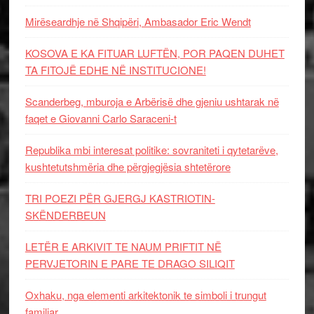
Mirëseardhje në Shqipëri, Ambasador Eric Wendt
KOSOVA E KA FITUAR LUFTËN, POR PAQEN DUHET
TA FITOJË EDHE NË INSTITUCIONE!
Scanderbeg, mburoja e Arbërisë dhe gjeniu ushtarak në
faqet e Giovanni Carlo Saraceni-t
Republika mbi interesat politike: sovraniteti i qytetarëve,
kushtetutshmëria dhe përgjegjësia shtetërore
TRI POEZI PËR GJERGJ KASTRIOTIN-
SKËNDERBEUN
LETËR E ARKIVIT TE NAUM PRIFTIT NË
PERVJETORIN E PARE TE DRAGO SILIQIT
Oxhaku, nga elementi arkitektonik te simboli i trungut
familjar