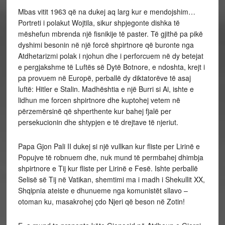
Mbas vitit 1963 që na dukej aq larg kur e mendojshim…
Portreti i polakut Wojtila, sikur shpjegonte dishka të
mëshefun mbrenda një fisnikije të paster. Të gjithë pa pikë
dyshimi besonin në një forcë shpirtnore që buronte nga
Atdhetarizmi polak i njohun dhe i perforcuem në dy betejat
e pergjakshme të Luftës së Dytë Botnore, e ndoshta, krejt i
pa provuem në Europë, perballë dy diktatorëve të asaj
luftë: Hitler e Stalin. Madhështia e një Burri si Ai, ishte e
lidhun me forcen shpirtnore dhe kuptohej vetem në
përzemërsinë që shperthente kur bahej fjalë per
persekucionin dhe shtypjen e të drejtave të njeriut.
Papa Gjon Pali II dukej si një vullkan kur fliste per Lirinë e
Popujve të robnuem dhe, nuk mund të permbahej dhimbja
shpirtnore e Tij kur fliste per Lirinë e Fesë. Ishte perballë
Selisë së Tij në Vatikan, shemtimi ma i madh i Shekullit XX,
Shqipnia ateiste e dhunueme nga komunistët sllavo –
otoman ku, masakrohej çdo Njeri që beson në Zotin!