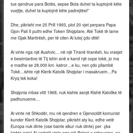
tue qendrue para Botës, sepse Bota duhet ta kuptojnë këte
vuejtje, duhet ta kuptojnë këte padrejtësi!”
Dhe, pikrisht me 25 Prill 1993, plot 20 vjet perpara Papa
Gjon Pali II puthi edhe Token Shqiptare, Até Tokë të lame
me Gjak Martirësh, per të cilen Ai lutej çdo ditë!
Ai vinte nga një Aushvic… në një Tiranë tiranësh, ku vrasjet
e besimtarëve të Tij ishin anë e kand një cope tokë, jo ma
e madhe se 28.000 km. katror…e ku, nen çdo pllambë
Tokë…ishte një Klerik Katolik Shqiptar i masakruem…Pa
Kryq tek koka!
Shqipnia mbas vitit 1968, nuk kishte asnjë Kishë Katolike të
padhunueme…
Ai vinte në Shkodër, mu në qendren e Gjenocidit komunist
kunder Klerit Katolik Shqiptar, pikrisht aty ku, edhe vetë
Europa nuk dinte (ose bante sikur nuk dinte) per çka
kishte ngja! Ai vertetë vinte nga një Poloni e robnueme, po