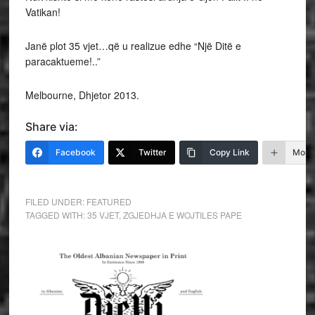
Vatikan!
Janë plot 35 vjet…që u realizue edhe “Një Ditë e
paracaktueme!..”
Melbourne, Dhjetor 2013.
Share via:
Facebook
Twitter
Copy Link
More
FILED UNDER:
FEATURED
TAGGED WITH:
35 VJET
,
ZGJEDHJA E WOJTILES PAPE