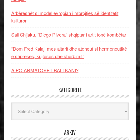
Arbëreshët si model evropian i mbrojtjes së identitetit
kulturor
Sali Shijaku, “Diego Rivera” shqiptar i artit tonë kombëtar
“Dom Fred Kalaj, mes altarit dhe atdheut si hermeneutikë
e shpresës, kujtesës dhe shërbimit”
A PO ARMATOSET BALLKANI?
KATEGORITË
Kategoritë
ARKIV