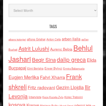
Arkiv
TAGS
arben llalla
alfons Grishaj
Anton Cefa
asllan
albano kolonjari
Behlul
Astrit Lulushi
Aurenc Bebja
Bushati
Jashari
dalip greca
Beqir Sina
Elida
Buçpapaj
Enver Bytyci
Elmi Berisha
Ermira Babamusta
Frank
Eugjen Merlika
Fahri Xharra
shkreli
Ilir
Gezim Llojdia
Fritz radovani
Levonja
Interviste
Kolec Traboini
Keze Kozeta Zylo
kosova
Kosove
nderroi jete
Marjana Bulku
ne
Murat Gecaj