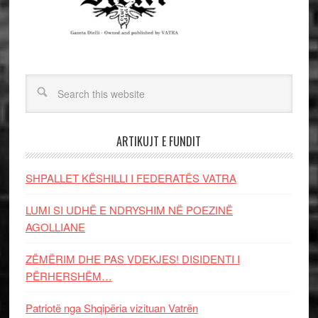
ARTIKUJT E FUNDIT
SHPALLET KËSHILLI I FEDERATËS VATRA
LUMI SI UDHË E NDRYSHIM NË POEZINË
AGOLLIANE
ZËMËRIM DHE PAS VDEKJES! DISIDENTI I
PËRHERSHËM…
Patriotë nga Shqipëria vizituan Vatrën