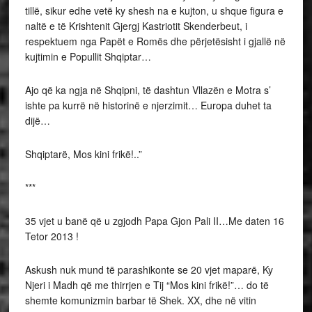
tillë, sikur edhe vetë ky shesh na e kujton, u shque figura e
naltë e të Krishtenit Gjergj Kastriotit Skenderbeut, i
respektuem nga Papët e Romës dhe përjetësisht i gjallë në
kujtimin e Popullit Shqiptar…
Ajo që ka ngja në Shqipni, të dashtun Vllazën e Motra s’
ishte pa kurrë në historinë e njerzimit… Europa duhet ta
dijë…
Shqiptarë, Mos kini frikë!..”
***
35 vjet u banë që u zgjodh Papa Gjon Pali II…Me daten 16
Tetor 2013 !
Askush nuk mund të parashikonte se 20 vjet maparë, Ky
Njeri i Madh që me thirrjen e Tij “Mos kini frikë!”… do të
shemte komunizmin barbar të Shek. XX, dhe në vitin