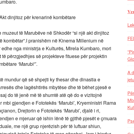
Kumbaro.
𝐕𝐞
Akt dinjitoz për krenarinë kombëtare
Lek
e muzeut të Marubëve në Shkodër “si një akt dinjitoz
FE
risë kombëtar”.I pranishëm në Kinema Millenium në
 edhe nga ministrja e Kulturës, Mirela Kumbaro, mori
“Pi
t të përzgjedhjes së projekteve fituese për projektin
Glo
mbëtare ‘Marubi”’.
A d
 të mundur që së shpejti ky thesar dhe dinastia e
jet
rresës dhe lagështirës mbytëse dhe të bëhet pjesë e
Për
saj do të jenë më të shumtë atë që do e vizitojnë
Mba
r mbi gjendjen e Fototekës ‘Marubi’, Kryeministri Rama
Kul
anon, Drejtorin e Fototekës ‘Marubi’, djalë i ri,
jendjen e mjeruar që ishin lënë të gjithë pjesët e çmuara
Pse
ividuale, me një grup njerëzish për të luftuar shiun,
asigurisë totale Fototeka të mos cënohej. Jam i bindur