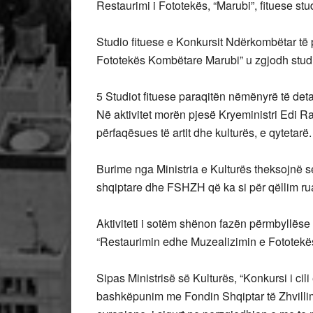
Restaurimi i Fototekës, “Marubi”, fituese 
Studio fituese e Konkursit Ndërkombëtar të 
Fototekës Kombëtare Marubi” u zgjodh stu
5 Studiot fituese paraqitën nëmënyrë të detaj
Në aktivitet morën pjesë Kryeministri Edi R
përfaqësues të artit dhe kulturës, e qytetarë.
Burime nga Ministria e Kulturës theksojnë se
shqiptare dhe FSHZH që ka si për qëllim rua
Aktiviteti i sotëm shënon fazën përmbyllëse
“Restaurimin edhe Muzealizimin e Fototek
Sipas Ministrisë së Kulturës, “Konkursi i cil
bashkëpunim me Fondin Shqiptar të Zhvillim