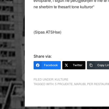
evropiane, i sigurt ne perzgjedhjen e me te m
ne sherbim te thesarit tone kulturor”
(Sipas ATSHse)
Share via:
Facebook
Twitter
Copy Li
FILED UNDER:
KULTURE
TAGGED WITH:
5 PROJEKTE
,
MARUBI
,
PER RESTAURI