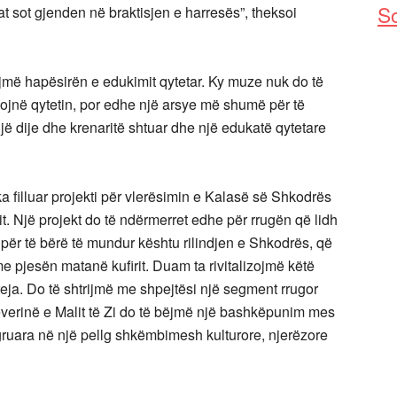
So
cilat sot gjenden në braktisjen e harresës”, theksoi
ojmë hapësirën e edukimit qytetar. Ky muze nuk do të
itojnë qytetin, por edhe një arsye më shumë për të
një dije dhe krenaritë shtuar dhe një edukatë qytetare
a filluar projekti për vlerësimin e Kalasë së Shkodrës
t. Një projekt do të ndërmerret edhe për rrugën që lidh
ër të bërë të mundur kështu rilindjen e Shkodrës, që
me pjesën matanë kufirit. Duam ta rivitalizojmë këtë
 reja. Do të shtrijmë me shpejtësi një segment rrugor
verinë e Malit të Zi do të bëjmë një bashkëpunim mes
egruara në një pellg shkëmbimesh kulturore, njerëzore