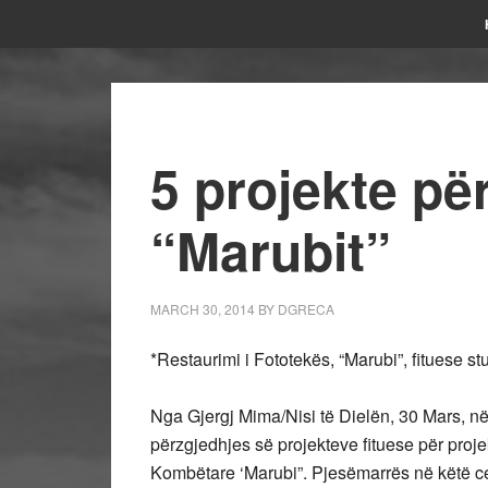
5 projekte pë
“Marubit”
MARCH 30, 2014
BY
DGRECA
*Restaurimi i Fototekës, “Marubi”, fituese
Nga Gjergj Mima/
Nisi të Dielën, 30 Mars, në
përzgjedhjes së projekteve fituese për proj
Kombëtare ‘Marubi”. Pjesëmarrës në këtë 