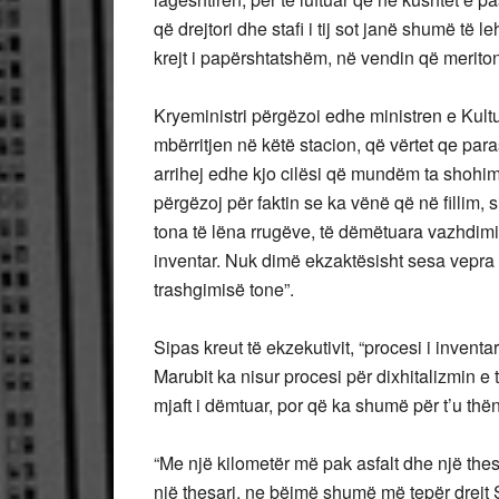
që drejtori dhe stafi i tij sot janë shumë të
krejt i papërshtatshëm, në vendin që merito
Kryeministri përgëzoi edhe ministren e Kul
mbërritjen në këtë stacion, që vërtet qe par
arrihej edhe kjo cilësi që mundëm ta shohim
përgëzoj për faktin se ka vënë që në fillim,
tona të lëna rrugëve, të dëmëtuara vazhdimish
inventar. Nuk dimë ekzaktësisht sesa vepra
trashgimisë tone”.
Sipas kreut të ekzekutivit, “procesi i invent
Marubit ka nisur procesi për dixhitalizmin e t
mjaft i dëmtuar, por që ka shumë për t’u thë
“Me një kilometër më pak asfalt dhe një the
një thesari, ne bëjmë shumë më tepër drejt S