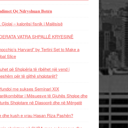
𝐝𝐢𝐦𝐞𝐭 𝐐𝐞̈ 𝐍𝐝𝐫𝐲𝐬𝐡𝐮𝐚𝐧 𝐁𝐨𝐭𝐞̈𝐧
 Gjolaj – kalorësi fisnik i Malësisë
DERATA VATRA SHPALLË KRYESINË
nocchio’s Harvard” by Tertini Set to Make a
bal Slice
uhet që Shqipëria të ribëhet një vend i
ueshëm për të gjithë shqiptarët?
fundoi me sukses Seminari XIX
rëkombëtar i Mësuesve të Gjuhës Shqipe dhe
turës Shqiptare në Diasporë dhe në Mërgatë
 dhe kush e vrau Hasan Riza Pashën?