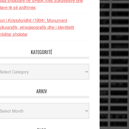
uaja shqiptare në SHBA mes sukseseve dhe
dave të së ardhmes
lori i Kristoforidhit (1904): Monument
sikografik, etnogjeografik dhe i identitetit
bëtar shqiptar
KATEGORITË
egoritë
ARKIV
iv