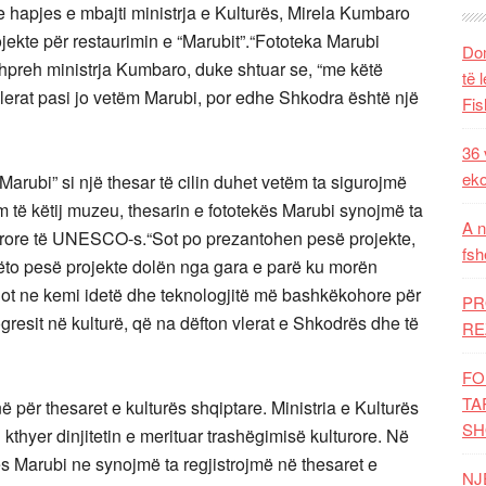
e hapjes e mbajti ministrja e Kulturës, Mirela Kumbaro
ojekte për restaurimin e “Marubit”.“Fototeka Marubi
Dom
u shpreh ministrja Kumbaro, duke shtuar se, “me këtë
të 
lerat pasi jo vetëm Marubi, por edhe Shkodra është një
Fis
36 
eko
 “Marubi” si një thesar të cilin duhet vetëm ta sigurojmë
 të këtij muzeu, thesarin e fototekës Marubi synojmë ta
A n
tërore të UNESCO-s.“Sot po prezantohen pesë projekte,
fsh
Këto pesë projekte dolën nga gara e parë ku morën
ot ne kemi idetë dhe teknologjitë më bashkëkohore për
PR
ogresit në kulturë, që na dëfton vlerat e Shkodrës dhe të
RE
FO
TA
në për thesaret e kulturës shqiptare. Ministria e Kulturës
SH
 kthyer dinjitetin e merituar trashëgimisë kulturore. Në
ës Marubi ne synojmë ta regjistrojmë në thesaret e
NJ