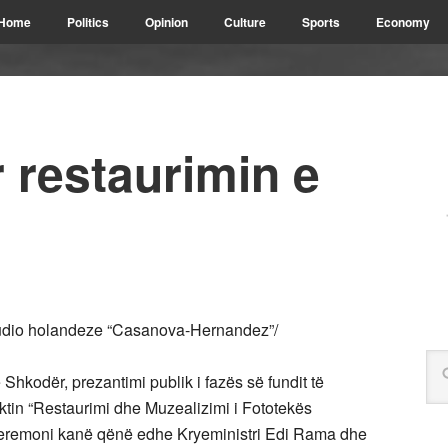
Home
Politics
Opinion
Culture
Sports
Economy
r restaurimin e
 studio holandeze “Casanova-Hernandez”/
 Shkodër, prezantimi publik i fazës së fundit të
ektin “Restaurimi dhe Muzealizimi i Fototekës
ceremoni kanë qënë edhe Kryeministri Edi Rama dhe