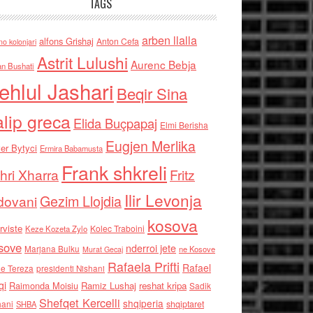
TAGS
arben llalla
alfons Grishaj
Anton Cefa
no kolonjari
Astrit Lulushi
Aurenc Bebja
an Bushati
ehlul Jashari
Beqir Sina
alip greca
Elida Buçpapaj
Elmi Berisha
Eugjen Merlika
er Bytyci
Ermira Babamusta
Frank shkreli
hri Xharra
Fritz
Ilir Levonja
Gezim Llojdia
dovani
kosova
rviste
Kolec Traboini
Keze Kozeta Zylo
sove
nderroi jete
Marjana Bulku
ne Kosove
Murat Gecaj
Rafaela Prifti
Rafael
e Tereza
presidenti Nishani
qi
Raimonda Moisiu
Ramiz Lushaj
reshat kripa
Sadik
Shefqet Kercelli
shqiperia
hani
shqiptaret
SHBA