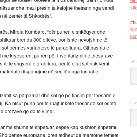
Gr
 lehtësuar dhe mezi presin ta kalojnë thesarin nga vendi
sfi
n në zemër të Shkodrës”.
Fja
lek
turës, Mirela Kumbaro, “për punën e shkëqyer dhe
kom
ashikuar brenda 300 ditëve, por ishte nevojshme të
 sot përmes varianteve të paraqituara. Gjithashtu e
 si më kryesoren, punën për inventarizmin e thesarave
t, të shqyera e grabitura, për të cilat sot nuk kemi
Kat
 materiale disponojmë në secilën nga fushat e
arizimit ka përparuar dhe sot që po flasim për thesarin e
ij. Ka nisur puna për të ruajtur këtë thesar që sot është
në brezave që do të vijnë”.
Ark
sar më shumë të shpëtuar, sepse kaq kushton shpëtimi i
hqipërisë europiane, drejt atdheut që meritojnë fëmijët