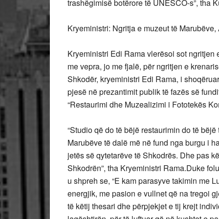
trashëgimisë botërore të UNESCO-s”, tha 
Kryeministri: Ngritja e muzeut të Marubëve, 
Kryeministri Edi Rama vlerësoi sot ngritjen 
me vepra, jo me fjalë, për ngritjen e krena
Shkodër, kryeministri Edi Rama, i shoqëruar
pjesë në prezantimit publik të fazës së fundi
“Restaurimi dhe Muzealizimi i Fototekës Ko
“Studio që do të bëjë restaurimin do të bëjë
Marubëve të dalë më në fund nga burgu i ha
jetës së qytetarëve të Shkodrës. Dhe pas kë
Shkodrën”, tha Kryeministri Rama.Duke folu
u shpreh se, “E kam parasyve takimin me Luçi
energjik, me pasion e vullnet që na tregoi g
të këtij thesari dhe përpjekjet e tij krejt ind
lagështirën, për të luftuar që në kushtet e p