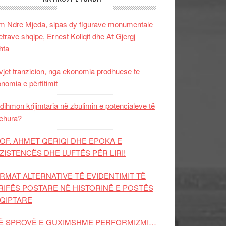
 Ndre Mjeda, sipas dy figurave monumentale
letrave shqipe, Ernest Koliqit dhe At Gjergj
hta
vjet tranzicion, nga ekonomia prodhuese te
nomia e përfitimit
dihmon krijimtaria në zbulimin e potencialeve të
ehura?
OF. AHMET QERIQI DHE EPOKA E
ZISTENCЁS DHE LUFTЁS PЁR LIRI!
RMAT ALTERNATIVE TË EVIDENTIMIT TË
RIFËS POSTARE NË HISTORINË E POSTËS
QIPTARE
Ë SPROVË E GUXIMSHME PERFORMIZMI…