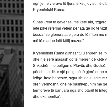
ngritjen e vlerave të tjera të këtij qyteti, të 
Kryeministri Rama.
Sipas kreut të qeverisë, me këtë akt, “zgjer
jetë pikë referimi vetëm për ata që do të viz
besuar se gjeneratat e tjera do të rriten me 
më të madhe falë këtij muzeu”.
Kryeministri Rama gjithashtu u shpreh se, “k
dhe një sërë masash do të merren që këtë vi
Shkodrën me pellgun e Plavës dhe Gucisë, p
përfshinte dikur një pellg më të gjerë edhe 
lidhje, këtë hapësirë, sigurisht në kushte të
drejt Vermoshit, dhe në bashkëpunim me qe
territoreve të banuara nga shqiptarët të int
dhe ekonomike”.