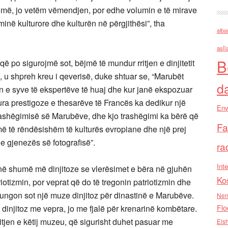
tojmë, jo vetëm vëmendjen, por edhe volumin e të mirave
në kulturore dhe kulturën në përgjithësi”, tha
alba
asll
B
që po sigurojmë sot, bëjmë të mundur rritjen e dinjitetit
”, u shpreh kreu i qeverisë, duke shtuar se, “Marubët
d
ën e syve të ekspertëve të huaj dhe kur janë ekspozuar
ura prestigoze e thesarëve të Francës ka dedikur një
Env
 trashëgimisë së Marubëve, dhe kjo trashëgimi ka bërë që
Fa
më të rëndësishëm të kulturës evropiane dhe një prej
 gjenezës së fotografisë”.
ra
Inte
anë shumë më dinjitoze se vlerësimet e bëra në gjuhën
Ko
otizmin, por veprat që do të tregonin patriotizmin dhe
ngon sot një muze dinjitoz për dinastinë e Marubëve.
Nen
t dinjitoz me vepra, jo me fjalë për krenarinë kombëtare.
Flo
itjen e këtij muzeu, që sigurisht duhet pasuar me
Els