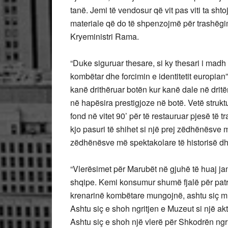
tanë. Jemi të vendosur që vit pas viti ta sh
materiale që do të shpenzojmë për trashëgimi
Kryeministri Rama.
“Duke siguruar thesare, si ky thesari i madh 
kombëtar dhe forcimin e identitetit europian
kanë drithëruar botën kur kanë dale në drit
në hapësira prestigjoze në botë. Vetë strukt
fond në vitet 90’ për të restauruar pjesë të
kjo pasuri të shihet si një prej zëdhënësve 
zëdhënësve më spektakolare të historisë dhe
“Vlerësimet për Marubët në gjuhë të huaj j
shqipe. Kemi konsumur shumë fjalë për patri
krenarinë kombëtare mungojnë, ashtu siç mu
Ashtu siç e shoh ngritjen e Muzeut si një ak
Ashtu siç e shoh një vlerë për Shkodrën ngr