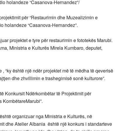
studio holandeze “Casanova-Hernandez”/
projektimit për “Restaurimin dhe Muzealizimin e
dio holandeze “Casanova-Hernandez”.
uar projektet e tyre për restaurimin e fototekës Marubi.
ama, Ministria e Kulturës Mirela Kumbaro, deputet,
 , “ky është një ndër projektet më të mëdha të qeverisë
jtjen dhe zhvillimin e trashegimisë sonë kulturore”.
 të Konkursit Ndërkombëtar të Projektimit për
ës KombëtareMarubi”.
i është organizuar nga Ministria e Kulturës, në
it dhe Atelier Albania është një konkurs i standarteve