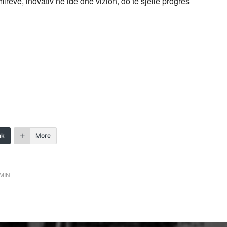
ireve, inovativ ne ide dhe vizion, do te sjelle progres
nk
More
MIN