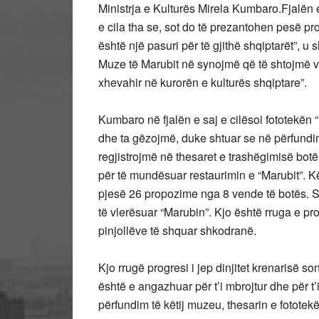
Ministrja e Kulturës Mirela Kumbaro.
Fjalën 
e cila tha se, sot do të prezantohen pesë pr
është një pasuri për të gjithë shqiptarët”, 
Muze të Marubit në synojmë që të shtojmë v
xhevahir në kurorën e kulturës shqiptare”.
Kumbaro
në fjalën e saj e cilësoi fototekën
dhe ta gëzojmë, duke shtuar se në përfundim
regjistrojmë në thesaret e trashëgimisë bo
për të mundësuar restaurimin e “Marubit”. 
pjesë 26 propozime nga 8 vende të botës. S
të vlerësuar “Marubin”. Kjo është rruga e pr
pinjollëve të shquar shkodranë.
Kjo rrugë progresi i jep dinjitet krenarisë so
është e angazhuar për t’i mbrojtur dhe për t’i
përfundim të këtij muzeu, thesarin e fototek