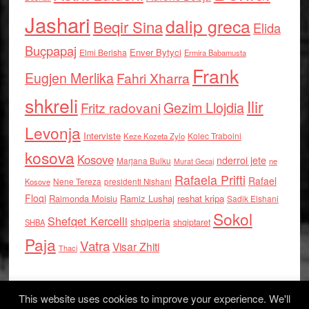
Jashari
dalip greca
Beqir Sina
Elida
Buçpapaj
Enver Bytyci
Elmi Berisha
Ermira Babamusta
Frank
Eugjen Merlika
Fahri Xharra
shkreli
Ilir
Gezim Llojdia
Fritz radovani
Levonja
Interviste
Kolec Traboini
Keze Kozeta Zylo
kosova
Kosove
nderroi jete
Marjana Bulku
ne
Murat Gecaj
Rafaela Prifti
Rafael
Nene Tereza
Kosove
presidenti Nishani
Floqi
Raimonda Moisiu
Ramiz Lushaj
reshat kripa
Sadik Elshani
Sokol
Shefqet Kercelli
shqiperia
shqiptaret
SHBA
Paja
Vatra
Visar Zhiti
Thaci
This website uses cookies to improve your experience. We'll