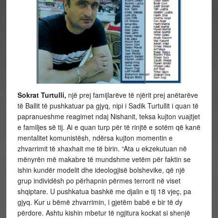
Sokrat Turtulli,
një prej famijlarëve të njërit prej anëtarëve
të Ballit të pushkatuar pa gjyq, nipi i Sadik Turtullit i quan të
papranueshme reagimet ndaj Nishanit, teksa kujton vuajtjet
e familjes së tij. Ai e quan turp për të rinjtë e sotëm që kanë
mentalitet komunistësh, ndërsa kujton momentin e
zhvarrimit të xhaxhait me të birin. “Ata u ekzekutuan në
mënyrën më makabre të mundshme vetëm për faktin se
ishin kundër modelit dhe ideologjisë bolshevike, që një
grup individësh po përhapnin përmes terrorit në viset
shqiptare. U pushkatua bashkë me djalin e tij 18 vjeç, pa
gjyq. Kur u bëmë zhvarrimin, i gjetëm babë e bir të dy
përdore. Ashtu kishin mbetur të ngjitura kockat si shenjë