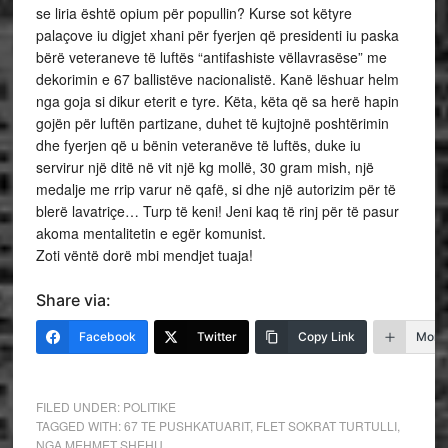
se liria është opium për popullin? Kurse sot këtyre
palaçove iu digjet xhani për fyerjen që presidenti iu paska
bërë veteraneve të luftës “antifashiste vëllavrasëse” me
dekorimin e 67 ballistëve nacionalistë. Kanë lëshuar helm
nga goja si dikur eterit e tyre. Këta, këta që sa herë hapin
gojën për luftën partizane, duhet të kujtojnë poshtërimin
dhe fyerjen që u bënin veteranëve të luftës, duke iu
servirur një ditë në vit një kg mollë, 30 gram mish, një
medalje me rrip varur në qafë, si dhe një autorizim për të
blerë lavatriçe… Turp të keni! Jeni kaq të rinj për të pasur
akoma mentalitetin e egër komunist.
Zoti vëntë dorë mbi mendjet tuaja!
Share via:
Facebook
Twitter
Copy Link
More
FILED UNDER:
POLITIKE
TAGGED WITH:
67 TE PUSHKATUARIT
,
FLET SOKRAT TURTULLI
,
NGA MEHMET SHEHU