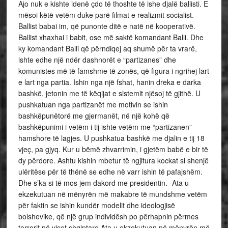
Ajo nuk e kishte idenë çdo të thoshte të ishe djalë ballisti. E
mësoi këtë vetëm duke parë filmat e realizmit socialist.
Ballist babai im, që punonte ditë e natë në kooperativë.
Ballist xhaxhai i babit, ose më saktë komandant Balli. Dhe
ky komandant Balli që përndiqej aq shumë për ta vrarë,
ishte edhe një ndër dashnorët e “partizanes” dhe
komunistes më të famshme të zonës, që figura i ngrihej lart
e lart nga partia. Ishin nga një fshat, hanin dreka e darka
bashkë, jetonin me të këqijat e sistemit njësoj të gjithë. U
pushkatuan nga partizanët me motivin se ishin
bashkëpunëtorë me gjermanët, në një kohë që
bashkëpunimi i vetëm i tij ishte vetëm me “partizanen”
hamshore të lagjes. U pushkatua bashkë me djalin e tij 18
vjeç, pa gjyq. Kur u bëmë zhvarrimin, i gjetëm babë e bir të
dy përdore. Ashtu kishin mbetur të ngjitura kockat si shenjë
ulëritëse për të thënë se edhe në varr ishin të pafajshëm.
Dhe s’ka si të mos jem dakord me presidentin. -Ata u
ekzekutuan në mënyrën më makabre të mundshme vetëm
për faktin se ishin kundër modelit dhe ideologjisë
bolshevike, që një grup individësh po përhapnin përmes
terrorit në viset shqiptare.
Ata u ekzekutuan në mënyrën më