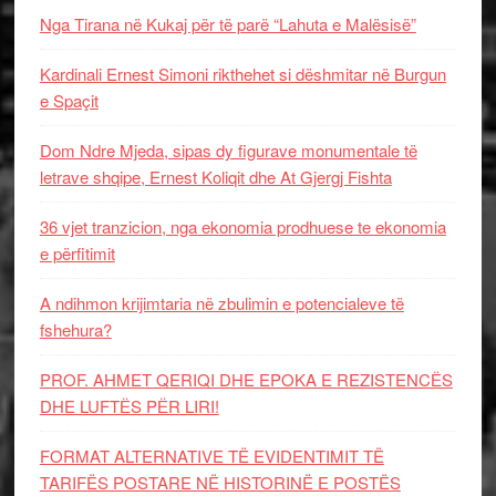
Nga Tirana në Kukaj për të parë “Lahuta e Malësisë”
Kardinali Ernest Simoni rikthehet si dëshmitar në Burgun
e Spaçit
Dom Ndre Mjeda, sipas dy figurave monumentale të
letrave shqipe, Ernest Koliqit dhe At Gjergj Fishta
36 vjet tranzicion, nga ekonomia prodhuese te ekonomia
e përfitimit
A ndihmon krijimtaria në zbulimin e potencialeve të
fshehura?
PROF. AHMET QERIQI DHE EPOKA E REZISTENCЁS
DHE LUFTЁS PЁR LIRI!
FORMAT ALTERNATIVE TË EVIDENTIMIT TË
TARIFËS POSTARE NË HISTORINË E POSTËS