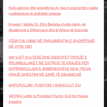
Kodi zakonor dhe isopolifonia dy nga monumentet e gjalla
madhështore të antikitetit shqiptar
Kryetari i Vatrës Dr. Elmi Berisha zhvilloi takim në
Akademinë e Shkencave dhe të Arteve të Kosovës
ÇËSHTJA ÇAME NË PARLAMENTIN E SHQIPËRISË
NË VITIN 1921
300 VJET KUJTESË DHE IDENTITET-TRYEZË E
RRUMBULLAKËT NË OSTROS TË KRAJËS PËR
SHPËRNGULJEN E ARBËRESHËVE NGA TREVA
KRAJË-SHESTAN NË ZARË TË DALMACISË
SHPOPULLIMI, PUSHTIMI I SHEKULLIT XXI
VATRA’s Letter to President Trump: End the Hague
Injustice