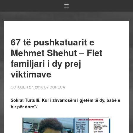
67 të pushkatuarit e
Mehmet Shehut – Flet
familjari i dy prej
viktimave
OCTOBER 27, 2016
BY
DGRECA
Sokrat Turtulli:
Kur i zhvarrosëm i gjetëm të dy, babë e
bir për dore”/