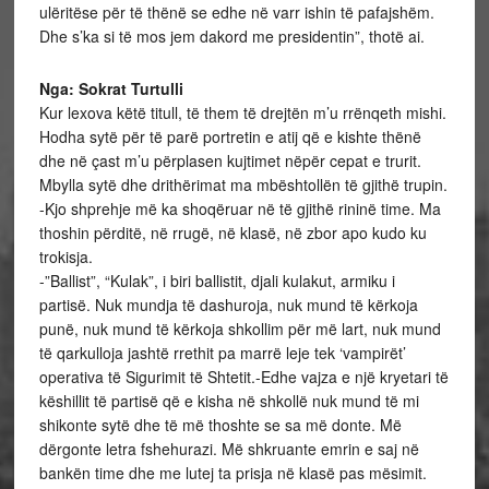
ulëritëse për të thënë se edhe në varr ishin të pafajshëm.
Dhe s’ka si të mos jem dakord me presidentin”, thotë ai.
Nga: Sokrat Turtulli
Kur lexova këtë titull, të them të drejtën m’u rrënqeth mishi.
Hodha sytë për të parë portretin e atij që e kishte thënë
dhe në çast m’u përplasen kujtimet nëpër cepat e trurit.
Mbylla sytë dhe drithërimat ma mbështollën të gjithë trupin.
-Kjo shprehje më ka shoqëruar në të gjithë rininë time. Ma
thoshin përditë, në rrugë, në klasë, në zbor apo kudo ku
trokisja.
-”Ballist”, “Kulak”, i biri ballistit, djali kulakut, armiku i
partisë. Nuk mundja të dashuroja, nuk mund të kërkoja
punë, nuk mund të kërkoja shkollim për më lart, nuk mund
të qarkulloja jashtë rrethit pa marrë leje tek ‘vampirët’
operativa të Sigurimit të Shtetit.
-Edhe vajza e një kryetari të
këshillit të partisë që e kisha në shkollë nuk mund të mi
shikonte sytë dhe të më thoshte se sa më donte. Më
dërgonte letra fshehurazi. Më shkruante emrin e saj në
bankën time dhe me lutej ta prisja në klasë pas mësimit.