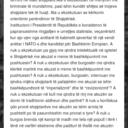
kriminale të mundshme, pasi ishin kundër shitjes së trojeve
shqiptare tek të huajt. Ata u ekzekutuan se kërkonin
orientimin perëndimor të Shqipërisë.
Institucioni i Presidentit të Republikës e konsideron të
papranueshme ringjalljen e urrejtjes staliniste, veçanërisht
kur ajo vjen nga anëtarë të kabinetit qeveritar të një vendi
anëtar i NATO-s dhe kandidat për Bashkimin Evropian. A
nuk u ekzekutuan pa gjyq me qindra intelektualë në qytetet
e Shqipërisë me akuzat e rreme të bashkëpunimit me
pushtuesin? A nuk u ekzekutuan dhe burgosën me qindra
klerikë martirë me akuzat e rreme të bashkëpunimit me
pushtuesin? A nuk u ekzekutuan, burgosën, internuan me
qindra mijëra shqiptarë të pafajshëm me akuzat se ishin
bashkëpunëtorë të “imperializmit” dhe të “revizionizmit”? A
nuk u ekzekutuan në kufi me qindra të rinj me akuzën se
donin të tradhtonin atdheun dhe partinë? A nuk u konfiskua
çdo pronë shqiptarëve me akuzën se ishin armiq të
pushtetit po të pasuroheshin me pronat e tyre? A nuk u
burgos brenda një kampi të madh me tela një popull i tërë i
lënë në varfëri ekstreme dhe padituri të thellë me akuzën