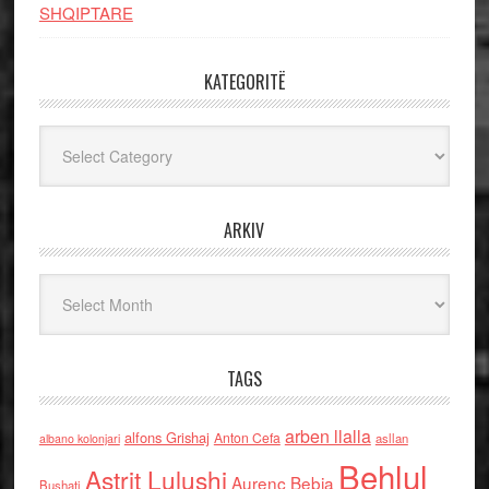
SHQIPTARE
KATEGORITË
Kategoritë
ARKIV
Arkiv
TAGS
arben llalla
alfons Grishaj
Anton Cefa
asllan
albano kolonjari
Behlul
Astrit Lulushi
Aurenc Bebja
Bushati