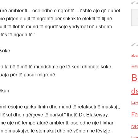
raturë ambienti – ose edhe e ngrohtë – është ajo që duhet
Ark
rjen e ujit të ngrohtë për shkak të efektit të tij në
e ujit të ftohtë mund të ngurtësojë yndyrnat në ushqim
tës të ngadaltë.”
 Koke
alba
mund ta bëjë më të mundshme që të keni dhimbje koke,
asll
B
uaja për të pasur migrenë.
d
ëkun
Env
përmirësojnë qarkullimin dhe mund të relaksojnë muskujt,
Fa
llëkut dhe ngërçeve të barkut,” thotë Dr. Blakeway.
e ujë në temperaturë ambienti, ose edhe një filxhan
ra
in e muskujve të stomakut dhe në vënien në lëvizje.
Inte