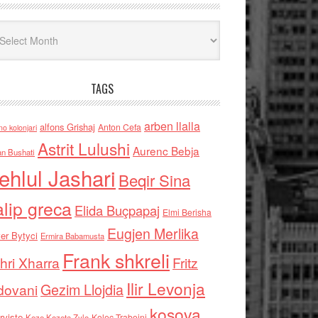
iv
TAGS
arben llalla
alfons Grishaj
Anton Cefa
no kolonjari
Astrit Lulushi
Aurenc Bebja
an Bushati
ehlul Jashari
Beqir Sina
alip greca
Elida Buçpapaj
Elmi Berisha
Eugjen Merlika
er Bytyci
Ermira Babamusta
Frank shkreli
hri Xharra
Fritz
Ilir Levonja
Gezim Llojdia
dovani
kosova
rviste
Kolec Traboini
Keze Kozeta Zylo