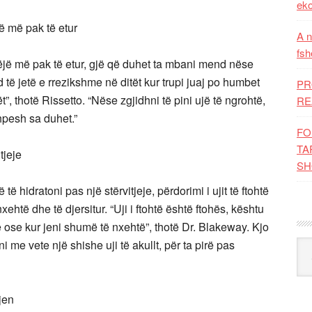
eko
ë më pak të etur
A n
fsh
 bëjë më pak të etur, gjë që duhet ta mbani mend nëse
 të jetë e rrezikshme në ditët kur trupi juaj po humbet
PR
t”, thotë Rissetto. “Nëse zgjidhni të pini ujë të ngrohtë,
RE
hpesh sa duhet.”
FO
TA
tjeje
SH
ë hidratoni pas një stërvitjeje, përdorimi i ujit të ftohtë
ehtë dhe të djersitur. “Uji i ftohtë është ftohës, kështu
 ose kur jeni shumë të nxehtë”, thotë Dr. Blakeway. Kjo
me vete një shishe uji të akullt, për ta pirë pas
Kat
jen