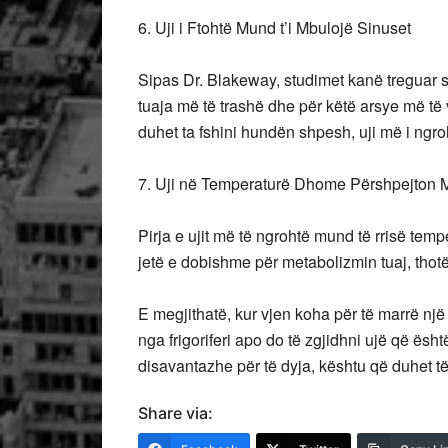
6. Uji i Ftohtë Mund t’i Mbulojë Sinuset
Sipas Dr. Blakeway, studimet kanë treguar se
tuaja më të trashë dhe për këtë arsye më të 
duhet ta fshini hundën shpesh, uji më i ngroh
7. Uji në Temperaturë Dhome Përshpejton 
Pirja e ujit më të ngrohtë mund të rrisë temp
jetë e dobishme për metabolizmin tuaj, thot
E megjithatë, kur vjen koha për të marrë një 
nga frigoriferi apo do të zgjidhni ujë që ës
disavantazhe për të dyja, kështu që duhet të
Share via: