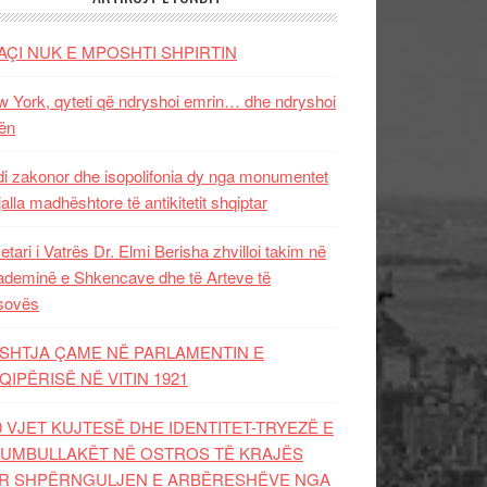
AÇI NUK E MPOSHTI SHPIRTIN
 York, qyteti që ndryshoi emrin… dhe ndryshoi
ën
i zakonor dhe isopolifonia dy nga monumentet
jalla madhështore të antikitetit shqiptar
etari i Vatrës Dr. Elmi Berisha zhvilloi takim në
deminë e Shkencave dhe të Arteve të
sovës
SHTJA ÇAME NË PARLAMENTIN E
QIPËRISË NË VITIN 1921
0 VJET KUJTESË DHE IDENTITET-TRYEZË E
UMBULLAKËT NË OSTROS TË KRAJËS
R SHPËRNGULJEN E ARBËRESHËVE NGA