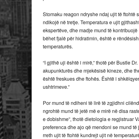
Stomaku reagon ndryshe ndaj ujit të ftohtë s
ndikojë në tretje. Temperatura e ujit gjithas
ekspertëve, dhe madje mund të kontribuojë në
bëhet fjalë për hidratimin, është e rëndësis
temperaturës.
“I gjithë uji është i mirë,” thotë për Bustle D
akupunkturës dhe mjekësisë kineze, dhe them
është freskues dhe ftohës. Është i shkëlqyer
ushtrimeve.”
Por mund të ndiheni të lirë të zgjidhni cilën
ngrohtë mund të jetë më e mirë në disa raste,
e dobishme”, thotë dietologia e regjistruar 
preferenca dhe ajo që mendoni se mund të j
rreth ujit të ftohtë kundrejt ujit në temperat