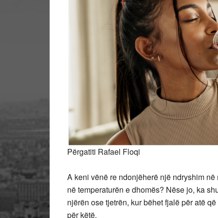
Përgatiti Rafael Floqi
A keni vënë re ndonjëherë një ndryshim në më
në temperaturën e dhomës? Nëse jo, ka shu
njërën ose tjetrën, kur bëhet fjalë për atë 
për këtë.