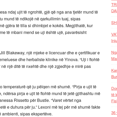
TR
DA
esa ndaj ujit të ngrohtë, gjë që nga ana tjetër mund të
htu mund të ndikojë në qarkullimin tuaj, sipas
SH
 gjëra të tilla si dhimbjet e kokës. Megjithatë, kur
hme të mbani mend se uji është ujë, pavarësisht
VAT
Inj
Nga
r. Jill Blakeway, një mjeke e licencuar dhe e çertifikuar e
Mal
eluese dhe herbaliste klinike në Yinova. “Uji i ftohtë
 në një ditë të nxehtë dhe një zgjedhje e mirë pas
Kar
Bur
do temperaturë që ju pëlqen më shumë. “Pirja e ujit të
Dom
 ndërsa pirja e ujit të ftohtë mund të jetë gjithashtu më
të 
Vanessa Rissetto për Bustle. “Varet vërtet nga
Fis
etë e duhura për ju.” Lexoni më tej për më shumë fakte
36 
urë ambienti, sipas ekspertëve.