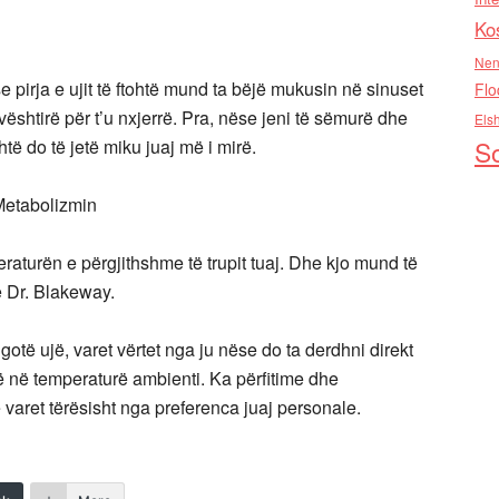
Ko
Nen
 pirja e ujit të ftohtë mund ta bëjë mukusin në sinuset
Flo
vështirë për t’u nxjerrë. Pra, nëse jeni të sëmurë dhe
Els
So
të do të jetë miku juaj më i mirë.
Metabolizmin
eraturën e përgjithshme të trupit tuaj. Dhe kjo mund të
ë Dr. Blakeway.
gotë ujë, varet vërtet nga ju nëse do ta derdhni direkt
htë në temperaturë ambienti. Ka përfitime dhe
 varet tërësisht nga preferenca juaj personale.