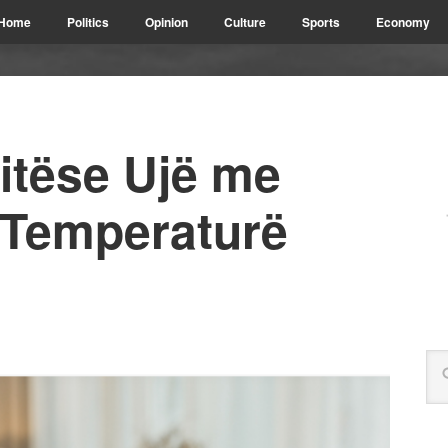
Home
Politics
Opinion
Culture
Sports
Economy
itëse Ujë me
 Temperaturë