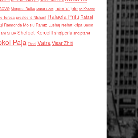
sove
nderroi jete
Marjana Bulku
ne Kosove
Murat Gecaj
Rafaela Prifti
Rafael
e Tereza
presidenti Nishani
qi
Raimonda Moisiu
Ramiz Lushaj
reshat kripa
Sadik
Shefqet Kercelli
shqiperia
hani
shqiptaret
SHBA
kol Paja
Vatra
Visar Zhiti
Thaci