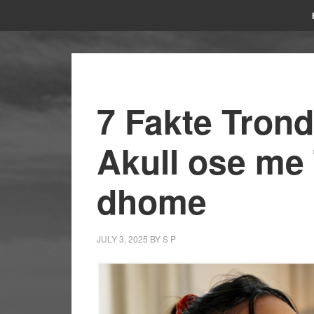
7 Fakte Trond
Akull ose me
dhome
JULY 3, 2025
BY
S P