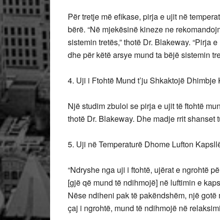
Për tretje më efikase, pirja e ujit në tempe
bërë. “Në mjekësinë kineze ne rekomandojmë pi
sistemin tretës,” thotë Dr. Blakeway. “Pirja 
dhe për këtë arsye mund ta bëjë sistemin tre
4. Uji i Ftohtë Mund t’ju Shkaktojë Dhimbje
Një studim zbuloi se pirja e ujit të ftohtë 
thotë Dr. Blakeway. Dhe madje rrit shanset t
5. Uji në Temperaturë Dhome Lufton Kapsll
“Ndryshe nga uji i ftohtë, ujërat e ngrohtë 
[gjë që mund të ndihmojë] në luftimin e kaps
Nëse ndiheni pak të pakëndshëm, një gotë m
çaj i ngrohtë, mund të ndihmojë në relaksim