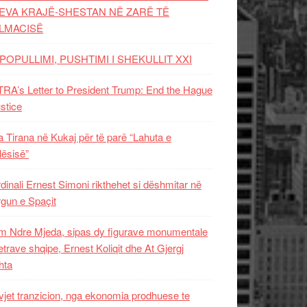
EVA KRAJË-SHESTAN NË ZARË TË
LMACISË
POPULLIMI, PUSHTIMI I SHEKULLIT XXI
RA’s Letter to President Trump: End the Hague
ustice
 Tirana në Kukaj për të parë “Lahuta e
ësisë”
dinali Ernest Simoni rikthehet si dëshmitar në
gun e Spaçit
 Ndre Mjeda, sipas dy figurave monumentale
letrave shqipe, Ernest Koliqit dhe At Gjergj
hta
vjet tranzicion, nga ekonomia prodhuese te