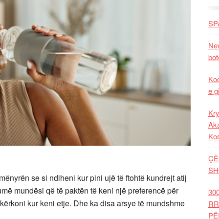
SP
New
bot
Kod
e g
Kry
Aka
Ko
ÇË
SH
nyrën se si ndiheni kur pini ujë të ftohtë kundrejt atij
më mundësi që të paktën të keni një preferencë për
30
që kërkoni kur keni etje. Dhe ka disa arsye të mundshme
RR
PË