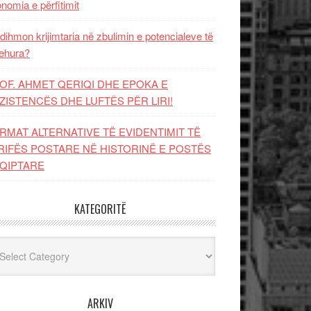
nomia e përfitimit
dihmon krijimtaria në zbulimin e potencialeve të
ehura?
OF. AHMET QERIQI DHE EPOKA E
ZISTENCЁS DHE LUFTЁS PЁR LIRI!
RMAT ALTERNATIVE TË EVIDENTIMIT TË
RIFËS POSTARE NË HISTORINË E POSTËS
QIPTARE
KATEGORITË
egoritë
ARKIV