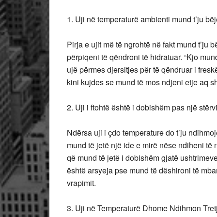
1. Uji në temperaturë ambienti mund t’ju bëj
Pirja e ujit më të ngrohtë në fakt mund t’ju
përpiqeni të qëndroni të hidratuar. “Kjo mund
ujë përmes djersitjes për të qëndruar i freskë
kini kujdes se mund të mos ndjeni etje aq s
2. Uji i ftohtë është i dobishëm pas një stërvi
Ndërsa uji i çdo temperature do t’ju ndihmojë t
mund të jetë një ide e mirë nëse ndiheni të nx
që mund të jetë i dobishëm gjatë ushtrimeve
është arsyeja pse mund të dëshironi të mbani 
vrapimit.
3. Uji në Temperaturë Dhome Ndihmon Tret