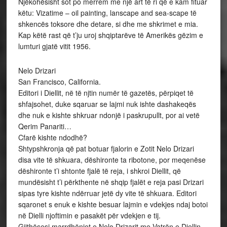
Njëkohësisht sot po merrem me një art të ri që e kam fituar
këtu: Vizatime – oil painting, lanscape and sea-scape të
shkencës toksore dhe detare, si dhe me shkrimet e mia.
Kap këtë rast që t’ju uroj shqiptarëve të Amerikës gëzim e
lumturi gjatë vitit 1956.
Nelo Drizari
San Francisco, California.
Editori i Diellit, në të njtin numër të gazetës, përpiqet të
shfajsohet, duke sqaruar se lajmi nuk ishte dashakeqës
dhe nuk e kishte shkruar ndonjë i paskrupullt, por ai vetë
Qerim Panariti…
Cfarë kishte ndodhë?
Shtypshkronja që pat botuar fjalorin e Zotit Nelo Drizari
disa vite të shkuara, dëshironte ta ribotone, por meqenëse
dëshironte t’i shtonte fjalë të reja, i shkroi Diellit, që
mundësisht t’i përkthente në shqip fjalët e reja pasi Drizari
sipas tyre kishte ndërruar jetë dy vite të shkuara. Editori
sqaronet s enuk e kishte besuar lajmin e vdekjes ndaj botoi
në Dielli njoftimin e pasakët për vdekjen e tij.
Gjithësesi marrdhëniet e Nelo Drizarit me Vatrën e Diellin