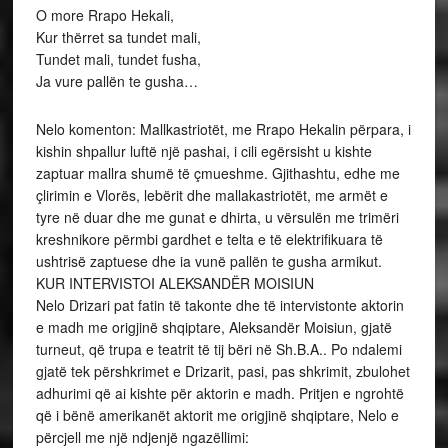
O more Rrapo Hekali,
Kur thërret sa tundet mali,
Tundet mali, tundet fusha,
Ja vure pallën te gusha…
Nelo komenton: Mallkastriotët, me Rrapo Hekalin përpara, i
kishin shpallur luftë një pashai, i cili egërsisht u kishte
zaptuar mallra shumë të çmueshme. Gjithashtu, edhe me
çlirimin e Vlorës, lebërit dhe mallakastriotët, me armët e
tyre në duar dhe me gunat e dhirta, u vërsulën me trimëri
kreshnikore përmbi gardhet e telta e të elektrifikuara të
ushtrisë zaptuese dhe ia vunë pallën te gusha armikut.
KUR INTERVISTOI ALEKSANDËR MOISIUN
Nelo Drizari pat fatin të takonte dhe të intervistonte aktorin
e madh me origjinë shqiptare, Aleksandër Moisiun, gjatë
turneut, që trupa e teatrit të tij bëri në Sh.B.A.. Po ndalemi
gjatë tek përshkrimet e Drizarit, pasi, pas shkrimit, zbulohet
adhurimi që ai kishte për aktorin e madh. Pritjen e ngrohtë
që i bënë amerikanët aktorit me origjinë shqiptare, Nelo e
përcjell me një ndjenjë ngazëllimi: