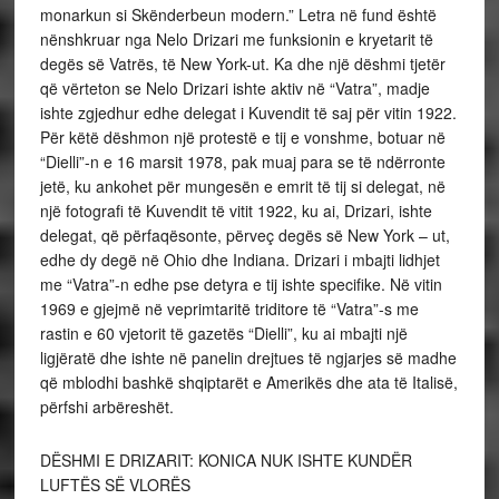
monarkun si Skënderbeun modern.” Letra në fund është
nënshkruar nga Nelo Drizari me funksionin e kryetarit të
degës së Vatrës, të New York-ut. Ka dhe një dëshmi tjetër
që vërteton se Nelo Drizari ishte aktiv në “Vatra”, madje
ishte zgjedhur edhe delegat i Kuvendit të saj për vitin 1922.
Për këtë dëshmon një protestë e tij e vonshme, botuar në
“Dielli”-n e 16 marsit 1978, pak muaj para se të ndërronte
jetë, ku ankohet për mungesën e emrit të tij si delegat, në
një fotografi të Kuvendit të vitit 1922, ku ai, Drizari, ishte
delegat, që përfaqësonte, përveç degës së New York – ut,
edhe dy degë në Ohio dhe Indiana. Drizari i mbajti lidhjet
me “Vatra”-n edhe pse detyra e tij ishte specifike. Në vitin
1969 e gjejmë në veprimtaritë triditore të “Vatra”-s me
rastin e 60 vjetorit të gazetës “Dielli”, ku ai mbajti një
ligjëratë dhe ishte në panelin drejtues të ngjarjes së madhe
që mblodhi bashkë shqiptarët e Amerikës dhe ata të Italisë,
përfshi arbëreshët.
DËSHMI E DRIZARIT: KONICA NUK ISHTE KUNDËR
LUFTËS SË VLORËS