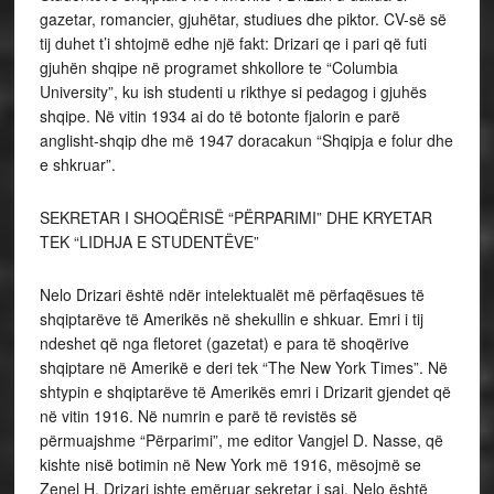
gazetar, romancier, gjuhëtar, studiues dhe piktor. CV-së së
tij duhet t’i shtojmë edhe një fakt: Drizari qe i pari që futi
gjuhën shqipe në programet shkollore te “Columbia
University”, ku ish studenti u rikthye si pedagog i gjuhës
shqipe. Në vitin 1934 ai do të botonte fjalorin e parë
anglisht-shqip dhe më 1947 doracakun “Shqipja e folur dhe
e shkruar”.
SEKRETAR I SHOQËRISË “PËRPARIMI” DHE KRYETAR
TEK “LIDHJA E STUDENTËVE”
Nelo Drizari është ndër intelektualët më përfaqësues të
shqiptarëve të Amerikës në shekullin e shkuar. Emri i tij
ndeshet që nga fletoret (gazetat) e para të shoqërive
shqiptare në Amerikë e deri tek “The New York Times”. Në
shtypin e shqiptarëve të Amerikës emri i Drizarit gjendet që
në vitin 1916. Në numrin e parë të revistës së
përmuajshme “Përparimi”, me editor Vangjel D. Nasse, që
kishte nisë botimin në New York më 1916, mësojmë se
Zenel H. Drizari ishte emëruar sekretar i saj. Nelo është