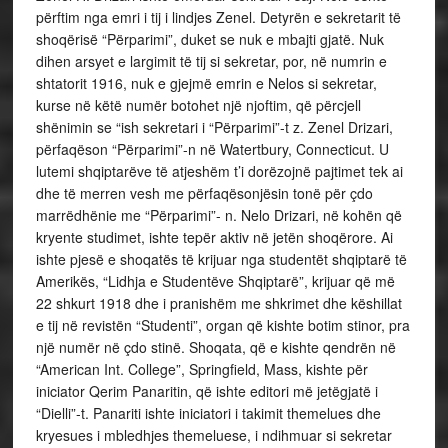
përftim nga emri i tij i lindjes Zenel. Detyrën e sekretarit të
shoqërisë “Përparimi”, duket se nuk e mbajti gjatë. Nuk
dihen arsyet e largimit të tij si sekretar, por, në numrin e
shtatorit 1916, nuk e gjejmë emrin e Nelos si sekretar,
kurse në këtë numër botohet një njoftim, që përcjell
shënimin se “ish sekretari i “Përparimi”-t z. Zenel Drizari,
përfaqëson “Përparimi”-n në Watertbury, Connecticut. U
lutemi shqiptarëve të atjeshëm t’i dorëzojnë pajtimet tek ai
dhe të merren vesh me përfaqësonjësin tonë për çdo
marrëdhënie me “Përparimi”- n. Nelo Drizari, në kohën që
kryente studimet, ishte tepër aktiv në jetën shoqërore. Ai
ishte pjesë e shoqatës të krijuar nga studentët shqiptarë të
Amerikës, “Lidhja e Studentëve Shqiptarë”, krijuar që më
22 shkurt 1918 dhe i pranishëm me shkrimet dhe këshillat
e tij në revistën “Studenti”, organ që kishte botim stinor, pra
një numër në çdo stinë. Shoqata, që e kishte qendrën në
“American Int. College”, Springfield, Mass, kishte për
iniciator Qerim Panaritin, që ishte editori më jetëgjatë i
“Dielli”-t. Panariti ishte iniciatori i takimit themelues dhe
kryesues i mbledhjes themeluese, i ndihmuar si sekretar