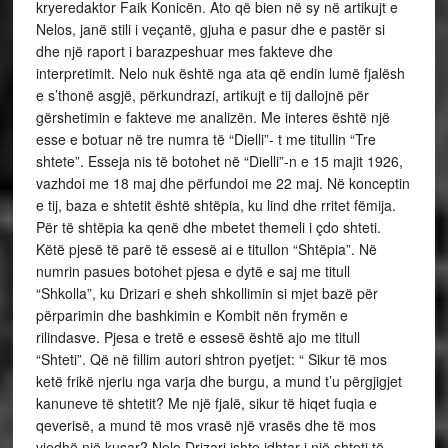
kryeredaktor Faik Konicën. Ato që bien në sy në artikujt e
Nelos, janë stili i veçantë, gjuha e pasur dhe e pastër si
dhe një raport i barazpeshuar mes fakteve dhe
interpretimit. Nelo nuk është nga ata që endin lumë fjalësh
e s’thonë asgjë, përkundrazi, artikujt e tij dallojnë për
gërshetimin e fakteve me analizën. Me interes është një
esse e botuar në tre numra të “Dielli”- t me titullin “Tre
shtete”. Esseja nis të botohet në “Dielli”-n e 15 majit 1926,
vazhdoi me 18 maj dhe përfundoi me 22 maj. Në konceptin
e tij, baza e shtetit është shtëpia, ku lind dhe rritet fëmija.
Për të shtëpia ka qenë dhe mbetet themeli i çdo shteti.
Këtë pjesë të parë të essesë ai e titullon “Shtëpia”. Në
numrin pasues botohet pjesa e dytë e saj me titull
“Shkolla”, ku Drizari e sheh shkollimin si mjet bazë për
përparimin dhe bashkimin e Kombit nën frymën e
rilindasve. Pjesa e tretë e essesë është ajo me titull
“Shteti”. Që në fillim autori shtron pyetjet: “ Sikur të mos
ketë frikë njeriu nga varja dhe burgu, a mund t’u përgjigjet
kanuneve të shtetit? Me një fjalë, sikur të hiqet fuqia e
qeverisë, a mund të mos vrasë një vrasës dhe të mos
vjedhë një kusar? Nelo Drizari ishte idhtar i një shteti të