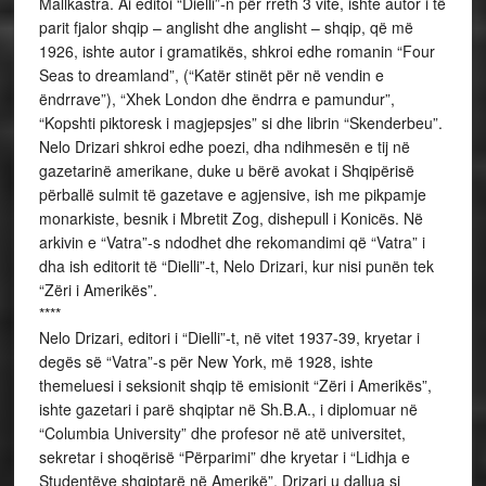
Mallkastra. Ai editoi “Dielli”-n për rreth 3 vite, ishte autor i të
parit fjalor shqip – anglisht dhe anglisht – shqip, që më
1926, ishte autor i gramatikës, shkroi edhe romanin “Four
Seas to dreamland”, (“Katër stinët për në vendin e
ëndrrave”), “Xhek London dhe ëndrra e pamundur”,
“Kopshti piktoresk i magjepsjes” si dhe librin “Skenderbeu”.
Nelo Drizari shkroi edhe poezi, dha ndihmesën e tij në
gazetarinë amerikane, duke u bërë avokat i Shqipërisë
përballë sulmit të gazetave e agjensive, ish me pikpamje
monarkiste, besnik i Mbretit Zog, dishepull i Konicës. Në
arkivin e “Vatra”-s ndodhet dhe rekomandimi që “Vatra” i
dha ish editorit të “Dielli”-t, Nelo Drizari, kur nisi punën tek
“Zëri i Amerikës”.
****
Nelo Drizari, editori i “Dielli”-t, në vitet 1937-39, kryetar i
degës së “Vatra”-s për New York, më 1928, ishte
themeluesi i seksionit shqip të emisionit “Zëri i Amerikës”,
ishte gazetari i parë shqiptar në Sh.B.A., i diplomuar në
“Columbia University” dhe profesor në atë universitet,
sekretar i shoqërisë “Përparimi” dhe kryetar i “Lidhja e
Studentëve shqiptarë në Amerikë”. Drizari u dallua si