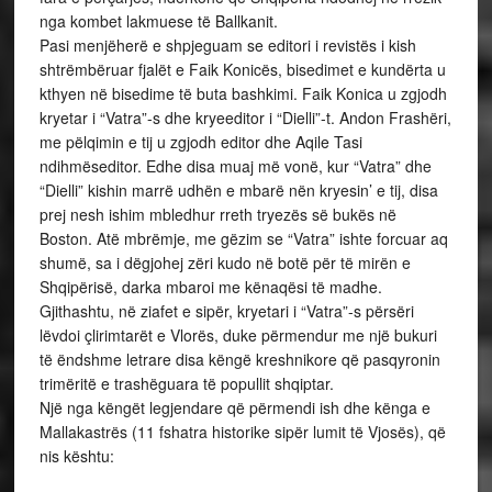
nga kombet lakmuese të Ballkanit.
Pasi menjëherë e shpjeguam se editori i revistës i kish
shtrëmbëruar fjalët e Faik Konicës, bisedimet e kundërta u
kthyen në bisedime të buta bashkimi. Faik Konica u zgjodh
kryetar i “Vatra”-s dhe kryeeditor i “Dielli”-t. Andon Frashëri,
me pëlqimin e tij u zgjodh editor dhe Aqile Tasi
ndihmëseditor. Edhe disa muaj më vonë, kur “Vatra” dhe
“Dielli” kishin marrë udhën e mbarë nën kryesin’ e tij, disa
prej nesh ishim mbledhur rreth tryezës së bukës në
Boston. Atë mbrëmje, me gëzim se “Vatra” ishte forcuar aq
shumë, sa i dëgjohej zëri kudo në botë për të mirën e
Shqipërisë, darka mbaroi me kënaqësi të madhe.
Gjithashtu, në ziafet e sipër, kryetari i “Vatra”-s përsëri
lëvdoi çlirimtarët e Vlorës, duke përmendur me një bukuri
të ëndshme letrare disa këngë kreshnikore që pasqyronin
trimëritë e trashëguara të popullit shqiptar.
Një nga këngët legjendare që përmendi ish dhe kënga e
Mallakastrës (11 fshatra historike sipër lumit të Vjosës), që
nis kështu: