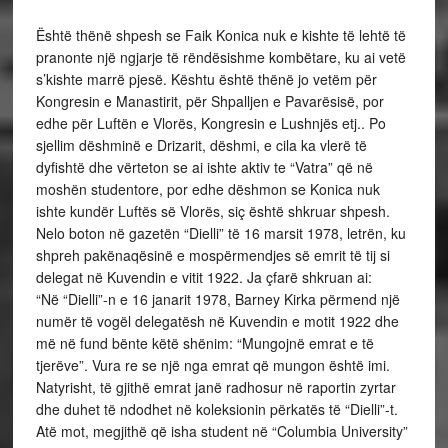
Është thënë shpesh se Faik Konica nuk e kishte të lehtë të
pranonte një ngjarje të rëndësishme kombëtare, ku ai vetë
s’kishte marrë pjesë. Kështu është thënë jo vetëm për
Kongresin e Manastirit, për Shpalljen e Pavarësisë, por
edhe për Luftën e Vlorës, Kongresin e Lushnjës etj.. Po
sjellim dëshminë e Drizarit, dëshmi, e cila ka vlerë të
dyfishtë dhe vërteton se ai ishte aktiv te “Vatra” që në
moshën studentore, por edhe dëshmon se Konica nuk
ishte kundër Luftës së Vlorës, siç është shkruar shpesh.
Nelo boton në gazetën “Dielli” të 16 marsit 1978, letrën, ku
shpreh pakënaqësinë e mospërmendjes së emrit të tij si
delegat në Kuvendin e vitit 1922. Ja çfarë shkruan ai:
“Në “Dielli”-n e 16 janarit 1978, Barney Kirka përmend një
numër të vogël delegatësh në Kuvendin e motit 1922 dhe
më në fund bënte këtë shënim: “Mungojnë emrat e të
tjerëve”. Vura re se një nga emrat që mungon është imi.
Natyrisht, të gjithë emrat janë radhosur në raportin zyrtar
dhe duhet të ndodhet në koleksionin përkatës të “Dielli”-t.
Atë mot, megjithë që isha student në “Columbia University”