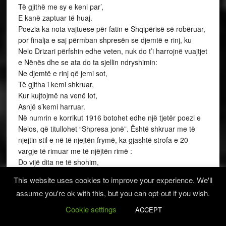
Të gjithë me sy e keni par’,
E kanë zaptuar të huaj.
Poezia ka nota vajtuese për fatin e Shqipërisë së robëruar,
por finalja e saj përmban shpresën se djemtë e rinj, ku
Nelo Drizari përfshin edhe veten, nuk do t’i harrojnë vuajtjet
e Nënës dhe se ata do ta sjellin ndryshimin:
Ne djemtë e rinj që jemi sot,
Të gjitha i kemi shkruar,
Kur kujtojmë na venë lot,
Asnjë s’kemi harruar.
Në numrin e korrikut 1916 botohet edhe një tjetër poezi e
Nelos, që titullohet “Shpresa jonë”. Është shkruar me të
njejtin stil e në të njejtën frymë, ka gjashtë strofa e 20
vargje të rimuar me të njëjtën rimë :
Do vijë dita ne të shohim,
Shqipërinë të madhuar,
This website uses cookies to improve your experience. We'll
Ku është ora ne të shkojm’,
assume you're ok with this, but you can opt-out if you wish.
Në luftë të gjithë të bashkuar.
Një poezi interesante është ajo që i kushtohet udhëtimit të
Cookie settings
ACCEPT
tij drejt vendlindjes. Kjo poezi duhet të jetë shkruar në