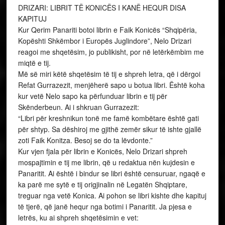
DRIZARI: LIBRIT TË KONICËS I KANË HEQUR DISA
KAPITUJ
Kur Qerim Panariti botoi librin e Faik Konicës “Shqipëria,
Kopështi Shkëmbor i Europës Juglindore”, Nelo Drizari
reagoi me shqetësim, jo publikisht, por në letërkëmbim me
miqtë e tij.
Më së miri këtë shqetësim të tij e shpreh letra, që i dërgoi
Refat Gurrazezit, menjëherë sapo u botua libri. Është koha
kur vetë Nelo sapo ka përfunduar librin e tij për
Skënderbeun. Ai i shkruan Gurrazezit:
“Libri për kreshnikun tonë me famë kombëtare është gati
për shtyp. Sa dëshiroj me gjithë zemër sikur të ishte gjallë
zoti Faik Konitza. Besoj se do ta lëvdonte.”
Kur vjen fjala për librin e Konicës, Nelo Drizari shpreh
mospajtimin e tij me librin, që u redaktua nën kujdesin e
Panaritit. Ai është i bindur se libri është censuruar, ngaqë e
ka parë me sytë e tij origjinalin në Legatën Shqiptare,
treguar nga vetë Konica. Ai pohon se libri kishte dhe kapituj
të tjerë, që janë hequr nga botimi i Panaritit. Ja pjesa e
letrës, ku ai shpreh shqetësimin e vet: