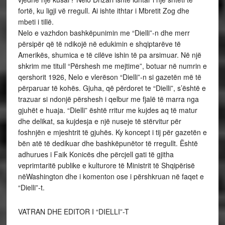
fortë, ku ligji vë rregull. Ai ishte ithtar i Mbretit Zog dhe
mbeti i tillë.
Nelo e vazhdon bashkëpunimin me “Dielli”-n dhe merr
përsipër që të ndikojë në edukimin e shqiptarëve të
Amerikës, shumica e të cilëve ishin të pa arsimuar. Në një
shkrim me titull “Përshesh me mejtime”, botuar në numrin e
qershorit 1926, Nelo e vlerëson “Dielli”-n si gazetën më të
përparuar të kohës. Gjuha, që përdoret te “Dielli”, s’është e
trazuar si ndonjë përshesh i qelbur me fjalë të marra nga
gjuhët e huaja. “Dielli” është rritur me kujdes aq të matur
dhe delikat, sa kujdesja e një nuseje të stërvitur për
foshnjën e mjeshtrit të gjuhës. Ky koncept i tij për gazetën e
bën atë të dedikuar dhe bashkëpunëtor të rregullt. Është
adhurues i Faik Konicës dhe përcjell gati të gjitha
veprimtaritë publike e kulturore të Ministrit të Shqipërisë
nëWashington dhe i komenton ose i përshkruan në faqet e
“Dielli”-t.
VATRAN DHE EDITOR I “DIELLI”-T