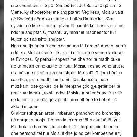
ose dhembshurinë për Shqipërinë. Jo! Sa kohë që ish në
Vjenë, ky shoqërohej me shqiptarët. Veç kësaj Moisiu vajti
në Shqipëri për disa muaj pas Luftës Ballkanike. S’ka
dyshim që Moisiu ndjen gëzim të nxehtë kur bashkohet me
ndonjë shqiptar. Gjithashtu ay mbahet madhështor kur
kujton që i ati ishte shqiptar.
Nga ana tjetër janë dhe disa sende të tjera që duhen marrë
ndër sy. Moisiu është një artist i mësuar në vende kulturale
të Evropës. Ky përballi shpenzime dhe zor të madh duke
tretur mësimet në gjuhë të huaj. Moisiu i është vënë artit të
dramës me gjithë mish dhe shpirt. Me fjalë të tjera bëri ca
sakrifica, pra e hodhi lumin. Si një shkencëtar, ose
muzikant, ose çpikës, që le mënjanë çdo gjë tjetër për të
realizuar idealin, ashtu edhe Moisiu, mori ndër sy të arrijë
në kulmin e fushës që zgjodhi; domethënë të bëhet një
aktor i shquar.
Si aktor i shquar, artist i mbaruar, pranohet me brohoritje
në qarqet e huaja. Domosdo, gjermanët e quajnë të tyrin.
Por bota e dramës interesohet në interpretimin, talentin
dhe personalitetin e Moisiut dhe jo aq për kombësinë e tij.