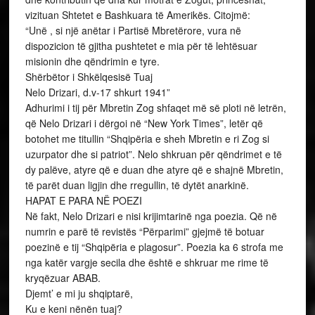
vizituan Shtetet e Bashkuara të Amerikës. Citojmë:
“Unë , si një anëtar i Partisë Mbretërore, vura në
dispozicion të gjitha pushtetet e mia për të lehtësuar
misionin dhe qëndrimin e tyre.
Shërbëtor i Shkëlqesisë Tuaj
Nelo Drizari, d.v-17 shkurt 1941”
Adhurimi i tij për Mbretin Zog shfaqet më së ploti në letrën,
që Nelo Drizari i dërgoi në “New York Times”, letër që
botohet me titullin “Shqipëria e sheh Mbretin e ri Zog si
uzurpator dhe si patriot”. Nelo shkruan për qëndrimet e të
dy palëve, atyre që e duan dhe atyre që e shajnë Mbretin,
të parët duan ligjin dhe rregullin, të dytët anarkinë.
HAPAT E PARA NË POEZI
Në fakt, Nelo Drizari e nisi krijimtarinë nga poezia. Që në
numrin e parë të revistës “Përparimi” gjejmë të botuar
poezinë e tij “Shqipëria e plagosur”. Poezia ka 6 strofa me
nga katër vargje secila dhe është e shkruar me rime të
kryqëzuar ABAB.
Djemt’ e mi ju shqiptarë,
Ku e keni nënën tuaj?