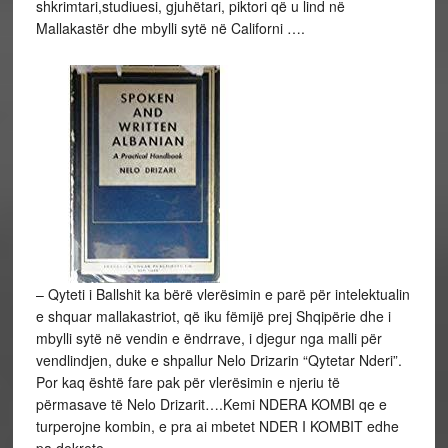
shkrimtari,studiuesi, gjuhëtari, piktori që u lind në
Mallakastër dhe mbylli sytë në Californi ….
– Qyteti i Ballshit ka bërë vlerësimin e parë për intelektualin
e shquar mallakastriot, që iku fëmijë prej Shqipërie dhe i
mbylli sytë në vendin e ëndrrave, i djegur nga malli për
vendlindjen, duke e shpallur Nelo Drizarin “Qytetar Nderi”.
Por kaq është fare pak për vlerësimin e njeriu të
përmasave të Nelo Drizarit….Kemi NDERA KOMBI qe e
turperojne kombin, e pra ai mbetet NDER I KOMBIT edhe
pa dekrete….