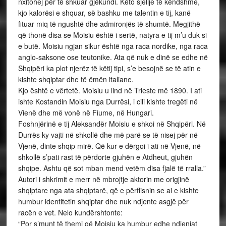
nxitohej për të shkuar gjëkundi. Këto sjellje të këndshme,
kjo kalorësi e shquar, së bashku me talentin e tij, kanë
fituar miq të ngushtë dhe admironjës të shumtë. Megjithë
që thonë disa se Moisiu është i sertë, natyra e tij m’u duk si
e butë. Moisiu ngjan sikur është nga raca nordike, nga raca
anglo-saksone ose teutonike. Ata që nuk e dinë se edhe në
Shqipëri ka plot njerëz të këtij tipi, s’e besojnë se të atin e
kishte shqiptar dhe të ëmën italiane.
Kjo është e vërtetë. Moisiu u lind në Trieste më 1890. I ati
ishte Kostandin Moisiu nga Durrësi, i cili kishte tregëti në
Vienë dhe më vonë në Fiume, në Hungari.
Foshnjërinë e tij Aleksandër Moisiu e shkoi në Shqipëri. Në
Durrës ky vajti në shkollë dhe më parë se të nisej për në
Vjenë, dinte shqip mirë. Që kur e dërgoi i ati në Vjenë, në
shkollë s’pati rast të përdorte gjuhën e Atdheut, gjuhën
shqipe. Ashtu që sot mban mend vetëm disa fjalë të rralla.”
Autori i shkrimit e merr në mbrojtje aktorin me origjinë
shqiptare nga ata shqiptarë, që e përflisnin se ai e kishte
humbur identitetin shqiptar dhe nuk ndjente asgjë për
racën e vet. Nelo kundërshtonte:
“Por s’munt të themi që Moisiu ka humbur edhe ndjenjat