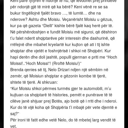
Keni parë fytyrën e ndonjë të riu, që lëvdohet prej prindëve
për ndonjë gjë të mirë që ka bërë? Keni vënë re se sa
bukur tingëllojnë fjalët bravo …, të lumtë… dhe na
nderove? Ashtu dhe Moisiu. Veçanërisht Moisiu u gëzua,
kur pa që gazeta “Dielli” kishte bërë fjalë kaq herë për të.
Në përshëndoshjen e fundit Moisiu më siguroi, që dëshiron
t’u falet nderit shqiptarëve për interesin dhe dashurinë, që
rrëfejnë dhe mbahet kryelartë kur kujton që ati i tij ishte
shqiptar dhe vjetët e foshnjërisë i shkoi në Shqipëri. Kur
hapi derën dhe doli jashtë, populli gjerman e priti me “Hoch
Moissi!..”Hoch Moissi”! (Rroftë Moisiu!)”
Brenda qenies së tij, Nelo Drizari ndjen një sëmbim në
zemër, që Moisiun shqiptar e gëzonin kombe të tjerë,
shtete të tjerë. Ai shkruan:
“Kur Moisiu shkoi përmes turmës gjer te automobili, m’u
kujtuan ca shqiptarë të histories, pemët e punërave të të
cilëve janë shijuar prej Botës, ajo botë që i rriti dhe i nderoi.
Kur do të vijë koha që Shqipëria t’i mbajë për vete djemtë e
saj?”
Për ironi të fatit edhe vetë Nelo, do të mbetej larg vendit të
vet.