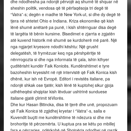
dhe ndodhesha pa ndonjë përvojë aq shumë të shquar në
sheshin politik, vendosa që të përfaqësoja tri degë të
“Vatra”-s; degën e madhe të New York-ut, si dhe dy degë të
tjera në shtetet Ohio e Indiana. Kriza ekonomike që kish
lënë shumë anëtarë pa punë, i kish shtërnguar disa degë
të largëta të bënin kursime. Bisedimet e zjarrta e zgjatën
atë kuvend historik më shumë se kurdoherë më parë. Një
nga ngjarjet kryesore ndodhi kështu: Një grusht
delegatësh, të frymëzuar keq nga përshpëritje të
nënrrogozta si dhe nga informata të çala, ishin kthyer
çuditërisht kundër Faik Konicës. Kundërshtimet e tyre
bazoheshin kryesisht në një intervistë që Faik Konica kish
dhënë, kur ish në Evropë. Editori i revistës italiane, pa
ndonjë shkak ose tjatër, kish lënë të kuptohej sikur gjoja
udhëheqësi shqiptar kish lëvduar ushtrinë sunduese
italiane gjatë çlirimit tëVlorës.
Dhe kur Hasan Bitincka, disa të tjerë dhe unë, propozuam
që Faik Konica të zgjidhej kryetar i “Vatra”-s, salla e
Kuvendit buçiti me kundërshtime të ndezura si dhe me
brohoritje të përzemërta. U kuptua pra se këtu po mbillej
fara e përçarjes, ndërkohë që Shqipëria ndodhej në rrezik