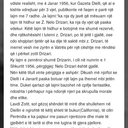
vdiste realisht, me 4 Janar 1956, kur Gazeta Dielli, që ai e
kishte vdrejtuar për 3 vjet, publikonte në faqen e parë një
lajm me 7 radhe. Ja lajmi:”ka nja dy javë që mësuam një
lajm të hidhur se Z. Nelo Drizari, ka nja dy vjet që paska
vdekur. Këtë lajm të hidhur e botojmë me shumë rezervë,
dhe njëkohësisht i lutemi z. Drizari, po të jetë i gjallë, ose
cdo shqiptari tjetër që ka dije të saktë mbi z. Drizari, të
merret vesh me zyrën e Vatrës për një cështje me rëndësi
që i përket zotit Drizari.
Ky lajm e zemëroi shumë Drizarin, i cili në numrin e 1
Shkurtit 1956, përgjigjej: Nelo Drizari është gjallë.
Nën këtë titull vinte përgjigja e ashpër: Dikush më njoftoi se
Dielli i 4 Janarit paska botuar një lajm pa themel mbi jetën
time. Duket qartazi që lajmi bazohet në cpifje fantastike,
ndoshta i përhapur nga ndonjë njeri pa skrupulla morale
dhe etike.
Lavdi Zotit, sot gëzoj shëndet të mirë dhe shullehem në
Diellin e ngrohtë të këtij shteti të bukur(California), të cilin
Perëndia e ka pajisur me pasuri njerëzore dhe male të
gjelbërt e të lartë si dhe me lugina të gjera pjellore.