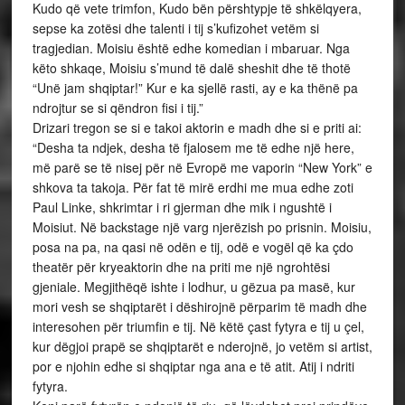
Kudo që vete trimfon, Kudo bën përshtypje të shkëlqyera,
sepse ka zotësi dhe talenti i tij s’kufizohet vetëm si
tragjedian. Moisiu është edhe komedian i mbaruar. Nga
këto shkaqe, Moisiu s’mund të dalë sheshit dhe të thotë
“Unë jam shqiptar!” Kur e ka sjellë rasti, ay e ka thënë pa
ndrojtur se si qëndron fisi i tij.”
Drizari tregon se si e takoi aktorin e madh dhe si e priti ai:
“Desha ta ndjek, desha të fjalosem me të edhe një here,
më parë se të nisej për në Evropë me vaporin “New York” e
shkova ta takoja. Për fat të mirë erdhi me mua edhe zoti
Paul Linke, shkrimtar i ri gjerman dhe mik i ngushtë i
Moisiut. Në backstage një varg njerëzish po prisnin. Moisiu,
posa na pa, na qasi në odën e tij, odë e vogël që ka çdo
theatër për kryeaktorin dhe na priti me një ngrohtësi
gjeniale. Megjithëqë ishte i lodhur, u gëzua pa masë, kur
mori vesh se shqiptarët i dëshirojnë përparim të madh dhe
interesohen për triumfin e tij. Në këtë çast fytyra e tij u çel,
kur dëgjoi prapë se shqiptarët e nderojnë, jo vetëm si artist,
por e njohin edhe si shqiptar nga ana e të atit. Atij i ndriti
fytyra.