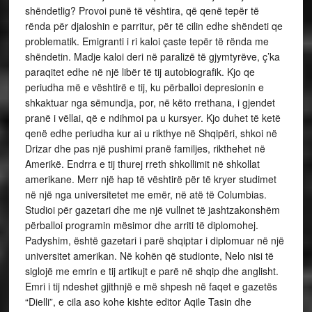
shëndetlig? Provoi punë të vështira, që qenë tepër të
rënda për djaloshin e parritur, për të cilin edhe shëndeti qe
problematik. Emigranti i ri kaloi çaste tepër të rënda me
shëndetin. Madje kaloi deri në paralizë të gjymtyrëve, ç’ka
paraqitet edhe në një libër të tij autobiografik. Kjo qe
periudha më e vështirë e tij, ku përballoi depresionin e
shkaktuar nga sëmundja, por, në këto rrethana, i gjendet
pranë i vëllai, që e ndihmoi pa u kursyer. Kjo duhet të ketë
qenë edhe periudha kur ai u rikthye në Shqipëri, shkoi në
Drizar dhe pas një pushimi pranë familjes, rikthehet në
Amerikë. Endrra e tij thurej rreth shkollimit në shkollat
amerikane. Merr një hap të vështirë për të kryer studimet
në një nga universitetet me emër, në atë të Columbias.
Studioi për gazetari dhe me një vullnet të jashtzakonshëm
përballoi programin mësimor dhe arriti të diplomohej.
Padyshim, është gazetari i parë shqiptar i diplomuar në një
universitet amerikan. Në kohën që studionte, Nelo nisi të
siglojë me emrin e tij artikujt e parë në shqip dhe anglisht.
Emri i tij ndeshet gjithnjë e më shpesh në faqet e gazetës
“Dielli”, e cila aso kohe kishte editor Aqile Tasin dhe