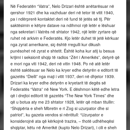
Në Federatën “Vatra”, Nelo Drizari është anëtarësuar në
qershor 1921 dhe ka vazhduar deri në tetor të vitit 1940,
pa i ndërprerë kontaktet deri në fund të jetës së tij. Për
saktësimin e këtyre datave na ndihmoi një letër e lëshuar
nga sekretari i Vatrës në shtator 1942, një letër zyrtare që
ruhet në arkivin e Federatës. Kjo letër duhet të jetë kërkuar
nga zyrat amerikane, siç është rregulli kur dikush
punësohet në zyrat e shtetit. Është koha kur atij iu besua
krijimi i seksionit shqip të radios “Zëri i Amerikës”, detyrë që
e mori nga viti 1942, deri në vitin 1948. Po në atë letër
është saktësuar se Nelo ka kryer edhe detyrën e editorit të
gazetës “Dielli” nga maji i vitit 1937, deri në dhjetor 1939.
Drizari ka kryer edhe detyrën e kryetarit të degës së
Federatës “Vatra” në New York. E dëshmon këtë edhe letra
që i drejtoi editorit të gazetës “The New York Times” dhe
që u botua aty me 23 shtator 1928, letër që mban titullin:
“Shqipëria e sheh Mbretin e ri Zog si uzurpator dhe si
patriot”, ku gazeta vendos si nëntitull: “Uzurpator e
konsiderojnë ata që kërkojnë trazira, – thotë udhëheqësi
shqiptar, këtu në Amerikë (kupto Nelo Drizari), i cili e sheh