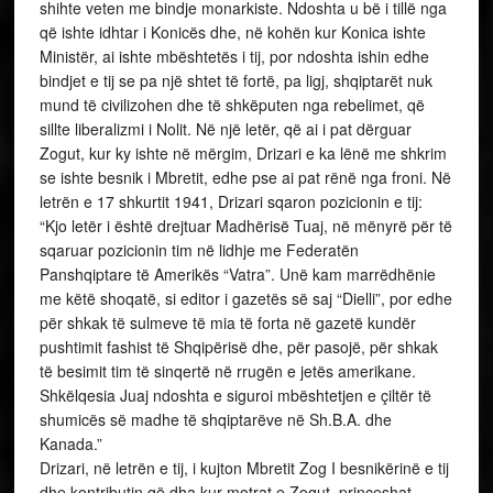
shihte veten me bindje monarkiste. Ndoshta u bë i tillë nga
që ishte idhtar i Konicës dhe, në kohën kur Konica ishte
Ministër, ai ishte mbështetës i tij, por ndoshta ishin edhe
bindjet e tij se pa një shtet të fortë, pa ligj, shqiptarët nuk
mund të civilizohen dhe të shkëputen nga rebelimet, që
sillte liberalizmi i Nolit. Në një letër, që ai i pat dërguar
Zogut, kur ky ishte në mërgim, Drizari e ka lënë me shkrim
se ishte besnik i Mbretit, edhe pse ai pat rënë nga froni. Në
letrën e 17 shkurtit 1941, Drizari sqaron pozicionin e tij:
“Kjo letër i është drejtuar Madhërisë Tuaj, në mënyrë për të
sqaruar pozicionin tim në lidhje me Federatën
Panshqiptare të Amerikës “Vatra”. Unë kam marrëdhënie
me këtë shoqatë, si editor i gazetës së saj “Dielli”, por edhe
për shkak të sulmeve të mia të forta në gazetë kundër
pushtimit fashist të Shqipërisë dhe, për pasojë, për shkak
të besimit tim të sinqertë në rrugën e jetës amerikane.
Shkëlqesia Juaj ndoshta e siguroi mbështetjen e çiltër të
shumicës së madhe të shqiptarëve në Sh.B.A. dhe
Kanada.”
Drizari, në letrën e tij, i kujton Mbretit Zog I besnikërinë e tij
dhe kontributin që dha kur motrat e Zogut, princeshat,