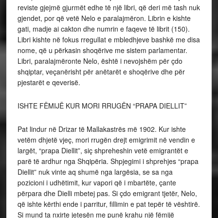
reviste gjejmë gjurmët edhe të një libri, që deri më tash nuk
gjendet, por që vetë Nelo e paralajmëron. Librin e kishte
gati, madje ai cakton dhe numrin e faqeve të librit (150).
Libri kishte në fokus rregullat e mbledhjeve bashkë me disa
nome, që u përkasin shoqërive me sistem parlamentar.
Libri, paralajmëronte Nelo, është i nevojshëm për çdo
shqiptar, veçanërisht për anëtarët e shoqërive dhe për
pjestarët e qeverisë.
ISHTE FËMIJË KUR MORI RRUGËN “PRAPA DIELLIT”
Pat lindur në Drizar të Mallakastrës më 1902. Kur ishte
vetëm dhjetë vjeç, mori rrugën drejt emigrimit në vendin e
largët, “prapa Diellit”, siç shpreheshin vetë emigrantët e
parë të ardhur nga Shqipëria. Shpjegimi i shprehjes “prapa
Diellit” nuk vinte aq shumë nga largësia, se sa nga
pozicioni i udhëtimit, kur vapori që i mbartëte, çante
përpara dhe Dielli mbetej pas. Si çdo emigrant tjetër, Nelo,
që ishte kërthi ende i parritur, fillimin e pat tepër të vështirë.
Si mund ta nxirte jetesën me punë krahu një fëmijë