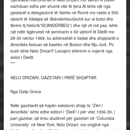
vazhduan edhe për shumë vite të tjera.Ai ishte një nga
pjestarët e delegacionit të Vatrës në Romë me rastin e 500
vjetorit të Vdekjes së Skënderbeut(kohë kur ai botoi dhe
librine tij historik”SCANDERBEG”) dhe një vit më pas, ishte
një ndër ligjëruesit në seminarin e 60 vjetorit të Diellit me
28-30 nëntor 1969, ku arbëreshët e Italisë dhe shqiptarët e
Amerikës festuan së bashku në Boston dhe Nju Jork. Po
kush ishte Nelo Drizari? Lexojeni shkrimin e nxjerrë nga
arkivi i Diellit.
***
NELO DRIZARI, GAZETARI I PARË SHQIPTAR
Nga Dalip Greca
Ndër gazetarët që hapën seksionin shqip te “Zëri i
Amerikës” ishte edhe editori i “Dielli”-t për vitet 1936-39, i
pari gazetar, që kreu studimet për gazetari në “Columbia
University” në New York, Nelo Drizari, me origjinë nga