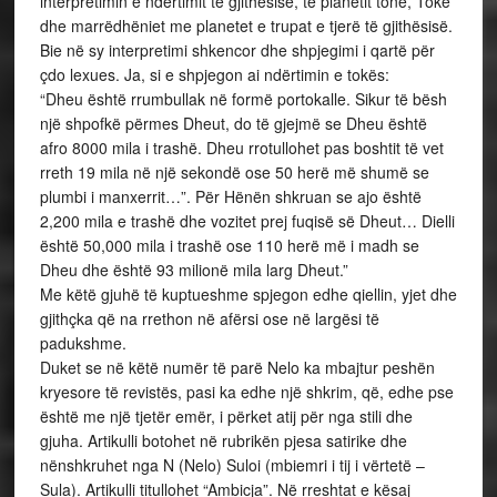
interpretimin e ndërtimit të gjithësisë, të planetit tonë, Tokë
dhe marrëdhëniet me planetet e trupat e tjerë të gjithësisë.
Bie në sy interpretimi shkencor dhe shpjegimi i qartë për
çdo lexues. Ja, si e shpjegon ai ndërtimin e tokës:
“Dheu është rrumbullak në formë portokalle. Sikur të bësh
një shpofkë përmes Dheut, do të gjejmë se Dheu është
afro 8000 mila i trashë. Dheu rrotullohet pas boshtit të vet
rreth 19 mila në një sekondë ose 50 herë më shumë se
plumbi i manxerrit…”. Për Hënën shkruan se ajo është
2,200 mila e trashë dhe vozitet prej fuqisë së Dheut… Dielli
është 50,000 mila i trashë ose 110 herë më i madh se
Dheu dhe është 93 milionë mila larg Dheut.”
Me këtë gjuhë të kuptueshme spjegon edhe qiellin, yjet dhe
gjithçka që na rrethon në afërsi ose në largësi të
padukshme.
Duket se në këtë numër të parë Nelo ka mbajtur peshën
kryesore të revistës, pasi ka edhe një shkrim, që, edhe pse
është me një tjetër emër, i përket atij për nga stili dhe
gjuha. Artikulli botohet në rubrikën pjesa satirike dhe
nënshkruhet nga N (Nelo) Suloi (mbiemri i tij i vërtetë –
Sula). Artikulli titullohet “Ambicja”. Në rreshtat e kësaj