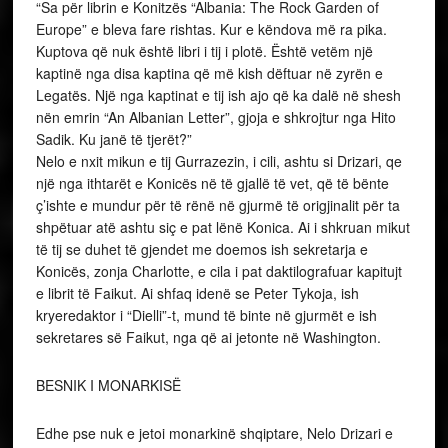
“Sa për librin e Konitzës “Albania: The Rock Garden of
Europe” e bleva fare rishtas. Kur e këndova më ra pika.
Kuptova që nuk është libri i tij i plotë. Është vetëm një
kaptinë nga disa kaptina që më kish dëftuar në zyrën e
Legatës. Një nga kaptinat e tij ish ajo që ka dalë në shesh
nën emrin “An Albanian Letter”, gjoja e shkrojtur nga Hito
Sadik. Ku janë të tjerët?”
Nelo e nxit mikun e tij Gurrazezin, i cili, ashtu si Drizari, qe
një nga ithtarët e Konicës në të gjallë të vet, që të bënte
ç’ishte e mundur për të rënë në gjurmë të origjinalit për ta
shpëtuar atë ashtu siç e pat lënë Konica. Ai i shkruan mikut
të tij se duhet të gjendet me doemos ish sekretarja e
Konicës, zonja Charlotte, e cila i pat daktilografuar kapitujt
e librit të Faikut. Ai shfaq idenë se Peter Tykoja, ish
kryeredaktor i “Dielli”-t, mund të binte në gjurmët e ish
sekretares së Faikut, nga që ai jetonte në Washington.
BESNIK I MONARKISË
Edhe pse nuk e jetoi monarkinë shqiptare, Nelo Drizari e