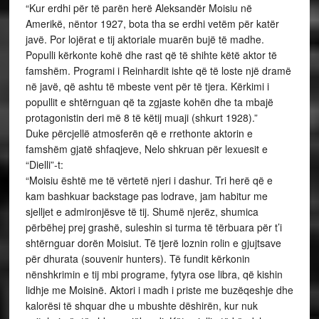
“Kur erdhi për të parën herë Aleksandër Moisiu në
Amerikë, nëntor 1927, bota tha se erdhi vetëm për katër
javë. Por lojërat e tij aktoriale muarën bujë të madhe.
Populli kërkonte kohë dhe rast që të shihte këtë aktor të
famshëm. Programi i Reinhardit ishte që të loste një dramë
në javë, që ashtu të mbeste vent për të tjera. Kërkimi i
popullit e shtërnguan që ta zgjaste kohën dhe ta mbajë
protagonistin deri më 8 të këtij muaji (shkurt 1928).”
Duke përcjellë atmosferën që e rrethonte aktorin e
famshëm gjatë shfaqjeve, Nelo shkruan për lexuesit e
“Dielli”-t:
“Moisiu është me të vërtetë njeri i dashur. Tri herë që e
kam bashkuar backstage pas lodrave, jam habitur me
sjelljet e admironjësve të tij. Shumë njerëz, shumica
përbëhej prej grashë, suleshin si turma të tërbuara për t’i
shtërnguar dorën Moisiut. Të tjerë loznin rolin e gjujtsave
për dhurata (souvenir hunters). Të fundit kërkonin
nënshkrimin e tij mbi programe, fytyra ose libra, që kishin
lidhje me Moisinë. Aktori i madh i priste me buzëqeshje dhe
kalorësi të shquar dhe u mbushte dëshirën, kur nuk