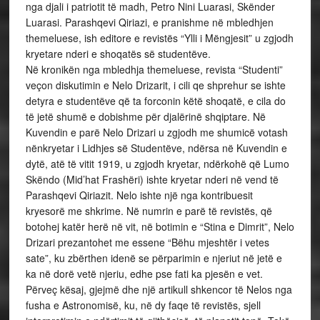
nga djali i patriotit të madh, Petro Nini Luarasi, Skënder
Luarasi. Parashqevi Qiriazi, e pranishme në mbledhjen
themeluese, ish editore e revistës “Ylli i Mëngjesit” u zgjodh
kryetare nderi e shoqatës së studentëve.
Në kronikën nga mbledhja themeluese, revista “Studenti”
veçon diskutimin e Nelo Drizarit, i cili qe shprehur se ishte
detyra e studentëve që ta forconin këtë shoqatë, e cila do
të jetë shumë e dobishme për djalërinë shqiptare. Në
Kuvendin e parë Nelo Drizari u zgjodh me shumicë votash
nënkryetar i Lidhjes së Studentëve, ndërsa në Kuvendin e
dytë, atë të vitit 1919, u zgjodh kryetar, ndërkohë që Lumo
Skëndo (Mid’hat Frashëri) ishte kryetar nderi në vend të
Parashqevi Qiriazit. Nelo ishte një nga kontribuesit
kryesorë me shkrime. Në numrin e parë të revistës, që
botohej katër herë në vit, në botimin e “Stina e Dimrit”, Nelo
Drizari prezantohet me essene “Bëhu mjeshtër i vetes
sate”, ku zbërthen idenë se përparimin e njeriut në jetë e
ka në dorë vetë njeriu, edhe pse fati ka pjesën e vet.
Përveç kësaj, gjejmë dhe një artikull shkencor të Nelos nga
fusha e Astronomisë, ku, në dy faqe të revistës, sjell