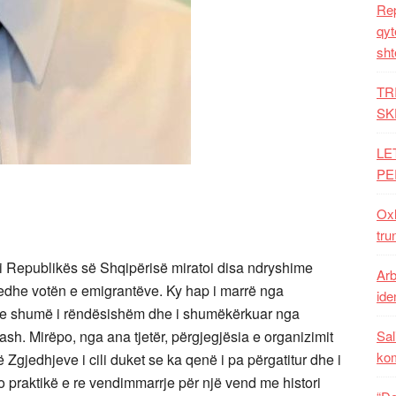
Rep
qyt
sht
TR
SK
LE
PE
Oxh
tru
 i Republikës së Shqipërisë miratoi disa ndryshime
Arb
edhe votën e emigrantëve. Ky hap i marrë nga
iden
 dhe shumë i rëndësishëm dhe i shumëkërkuar nga
sh. Mirëpo, nga ana tjetër, përgjegjësia e organizimit
Sal
ko
ë Zgjedhjeve i cili duket se ka qenë i pa përgatitur dhe i
o praktikë e re vendimmarrje për një vend me histori