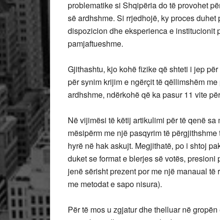
problematike si Shqipëria do të provohet pë
së ardhshme. Si rrjedhojë, ky proces duhet
dispozicion dhe eksperienca e institucionit për
pamjaftueshme.
Gjithashtu, kjo kohë fizike që shteti i jep për
për synim krijim e ngërçit të qëllimshëm me
ardhshme, ndërkohë që ka pasur 11 vite për 
Në vijimësi të këtij artikulimi për të qenë sa
mësipërm me një pasqyrim të përgjithshme të t
hyrë në hak askujt. Megjithatë, po i shtoj p
duket se format e blerjes së votës, presioni 
jenë sërisht prezent por me një manaual të 
me metodat e sapo nisura).
Për të mos u zgjatur dhe thelluar në gropën 