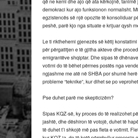
që ne kemi dhe ajo që ata kërkojnë, tanimë j
demokraci kur ajo funksionon normalisht. M
egzistencës së një opozite të konsoliduar pë
peshë, parë kjo nga situate e krijuar qysh 
Le ti rikthehemi gjenezës së këtij konstati
për përgatitjen e të gjitha akteve dhe proce
emigrantëve shqiptar. Dhe sipas të dhënave 
votimi do të bëhet përmes postës nga vende
ngjashme me atë në SHBA por shumë herë më
probleme “teknike”, kur dihet se po veprohe
Pse duhet parë me skepticizëm?
Sipas KQZ-së, ky proces do të realizohet për
jashtë, dhe dëshiron të votojë, duhet të hap
të duhet t’i shkojë më pas fleta e votimit. F
kur KQZ-ja, do të ketë përmbyllur procesin e