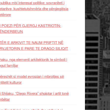
ublika mbi interesat politike: sovraniteti i
etarëve, kushtetutshmëria dhe përgjegjësia
etërore
I POEZI PËR GJERGJ KASTRIOTIN-
ËNDERBEUN
TËR E ARKIVIT TE NAUM PRIFTIT NË
RVJETORIN E PARE TE DRAGO SILIQIT
aku, nga elementi arkitektonik te simboli i
ngut familjar
ëreshët si model evropian i mbrojtjes së
titetit kulturor
i Shijaku, “Diego Rivera” shqiptar i artit tonë
mbëtar