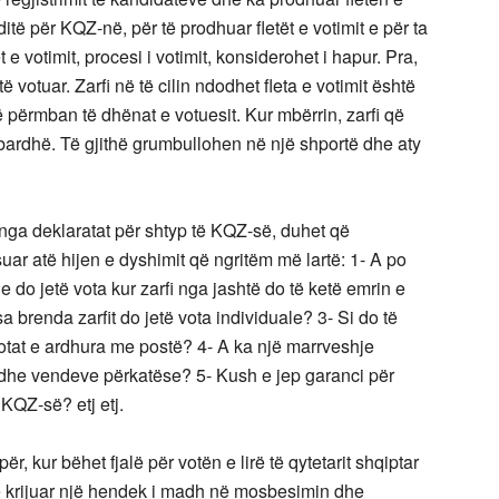
të për KQZ-në, për të prodhuar fletët e votimit e për ta
 votimit, procesi i votimit, konsiderohet i hapur. Pra,
 votuar. Zarfi në të cilin ndodhet fleta e votimit është
 që përmban të dhënat e votuesit. Kur mbërrin, zarfi që
bardhë. Të gjithë grumbullohen në një shportë dhe aty
 nga deklaratat për shtyp të KQZ-së, duhet që
uar atë hijen e dyshimit që ngritëm më lartë: 1- A po
 do jetë vota kur zarfi nga jashtë do të ketë emrin e
a brenda zarfit do jetë vota individuale? 3- Si do të
tat e ardhura me postë? 4- A ka një marrveshje
dhe vendeve përkatëse? 5- Kush e jep garanci për
KQZ-së? etj etj.
r, kur bëhet fjalë për votën e lirë të qytetarit shqiptar
shtë krijuar një hendek i madh në mosbesimin dhe