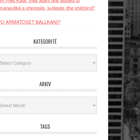
m Fred Kalaj, mes altarit dhe atdheut si
meneutikë e shpresës, kujtesës dhe shërbimit”
PO ARMATOSET BALLKANI?
KATEGORITË
egoritë
ARKIV
iv
TAGS