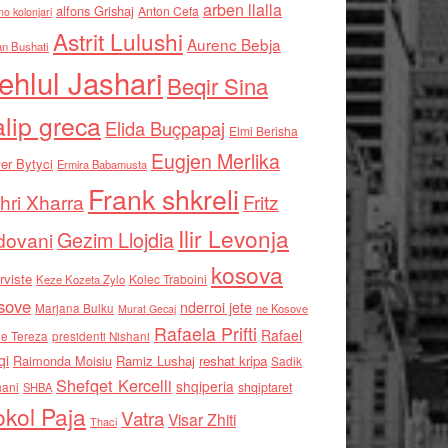
arben llalla
alfons Grishaj
Anton Cefa
no kolonjari
Astrit Lulushi
Aurenc Bebja
an Bushati
ehlul Jashari
Beqir Sina
alip greca
Elida Buçpapaj
Elmi Berisha
Eugjen Merlika
er Bytyci
Ermira Babamusta
Frank shkreli
hri Xharra
Fritz
Ilir Levonja
Gezim Llojdia
dovani
kosova
rviste
Kolec Traboini
Keze Kozeta Zylo
sove
nderroi jete
Marjana Bulku
ne Kosove
Murat Gecaj
Rafaela Prifti
Rafael
e Tereza
presidenti Nishani
qi
Raimonda Moisiu
Ramiz Lushaj
reshat kripa
Sadik
Shefqet Kercelli
shqiperia
hani
shqiptaret
SHBA
kol Paja
Vatra
Visar Zhiti
Thaci