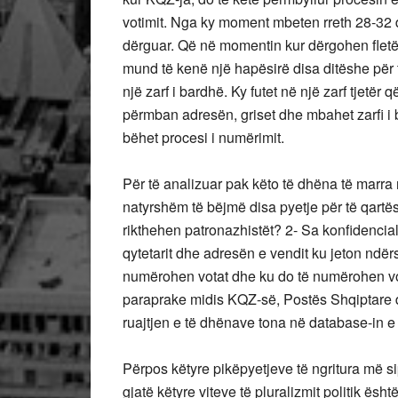
votimit. Nga ky moment mbeten rreth 28-32 di
dërguar. Që në momentin kur dërgohen fletët e
mund të kenë një hapësirë disa ditëshe për të
një zarf i bardhë. Ky futet në një zarf tjetër
përmban adresën, griset dhe mbahet zarfi i 
bëhet procesi i numërimit.
Për të analizuar pak këto të dhëna të marra
natyrshëm të bëjmë disa pyetje për të qartës
rikthehen patronazhistët? 2- Sa konfidenciale
qytetarit dhe adresën e vendit ku jeton ndërs
numërohen votat dhe ku do të numërohen vo
paraprake midis KQZ-së, Postës Shqiptare 
ruajtjen e të dhënave tona në database-in e 
Përpos këtyre pikëpyetjeve të ngritura më sipë
gjatë këtyre viteve të pluralizmit politik ë