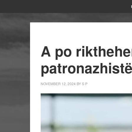
A po riktheh
patronazhistë
NOVEMBER 12, 2024
BY
S P