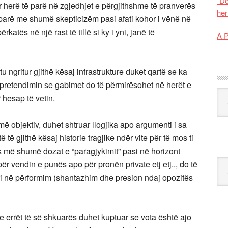
“Do
r herë të parë në zgjedhjet e përgjithshme të pranverës
her
 parë me shumë skepticizëm pasi afati kohor i vënë në
katës në një rast të tillë si ky i yni, janë të
A 
 tu ngritur gjithë kësaj infrastrukture duket qartë se ka
 pretendimin se gabimet do të përmirësohet në herët e
Kat
hesap të vetin.
 më objektiv, duhet shtruar llogjika apo argumenti i sa
ë gjithë kësaj historie tragjike ndër vite për të mos ti
ak më shumë dozat e “paragjykimit” pasi në horizont
Ark
për vendin e punës apo për pronën private etj etj.., do të
ri në përformim (shantazhim dhe presion ndaj opozitës
e errët të së shkuarës duhet kuptuar se vota është ajo