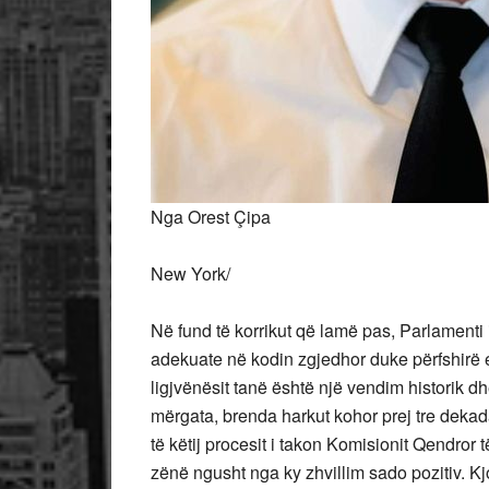
Nga Orest Çipa
New York/
Në
fund të korrikut që lamë pas, Parlamenti
adekuate në kodin zgjedhor duke përfshirë 
ligjvënësit tanë është një vendim historik
mërgata, brenda harkut kohor prej tre dekada
të këtij procesit i takon Komisionit Qendror t
zënë ngusht nga ky zhvillim sado pozitiv. Kj