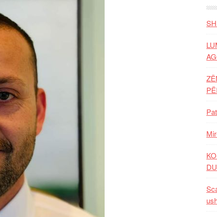
SH
LU
AG
ZË
P
Pat
Mir
KO
DU
Sca
ush