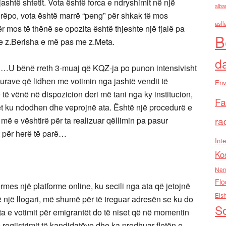
ashtë shtetit. Vota është forca e ndryshimit në një
alba
irëpo, vota është marrë “peng” për shkak të mos
asll
r mos të thënë se opozita është thjeshte një fjalë pa
B
me z.Berisha e më pas me z.Meta.
d
mi …U bënë rreth 3-muaj që KQZ-ja po punon intensivisht
durave që lidhen me votimin nga jashtë vendit të
Env
të vënë në dispozicion deri më tani nga ky institucion,
Fa
t ku ndodhen dhe veprojnë ata. Është një procedurë e
ra
 e vështirë për ta realizuar qëllimin pa pasur
t për herë të parë…
Inte
Ko
Nen
Flo
mes një platforme online, ku secili nga ata që jetojnë
Els
ë një llogari, më shumë për të treguar adresën se ku do
So
leta e votimit për emigrantët do të niset që në momentin
 regjistrimit të kandidatëve dhe ka prodhuar fletën e