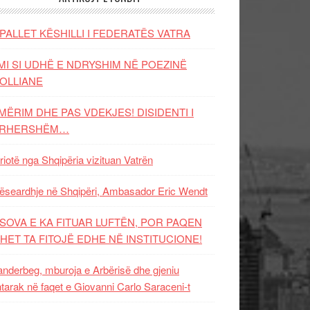
PALLET KËSHILLI I FEDERATËS VATRA
MI SI UDHË E NDRYSHIM NË POEZINË
OLLIANE
MËRIM DHE PAS VDEKJES! DISIDENTI I
ËRHERSHËM…
riotë nga Shqipëria vizituan Vatrën
ëseardhje në Shqipëri, Ambasador Eric Wendt
SOVA E KA FITUAR LUFTËN, POR PAQEN
HET TA FITOJË EDHE NË INSTITUCIONE!
nderbeg, mburoja e Arbërisë dhe gjeniu
tarak në faqet e Giovanni Carlo Saraceni-t