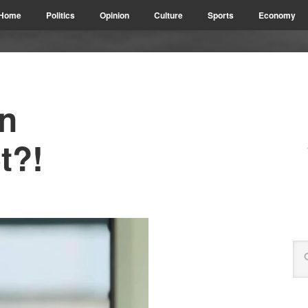
Home
Politics
Opinion
Culture
Sports
Economy
en
t?!