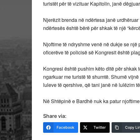
turistët për të vizituar Kapitolin, janë dëgjua
Njerëzit brenda në ndërtesa janë urdhëruar t
ndërtesës është bërë për shkak të një “kërcë
Njoftime të ndryshme venë në dukje se një p
oficerëve të policisë së Kongresit është plag
Kongresi është pushim këto ditë për shkak t
ngarkuar me turistë të shumtë. Shumë vijnë n
luleve të qershive, që tani janë në lulëzim të
Në Shtëpinë e Bardhë nuk ka patur njoftime 
Share via:
Facebook
Twitter
Copy Li