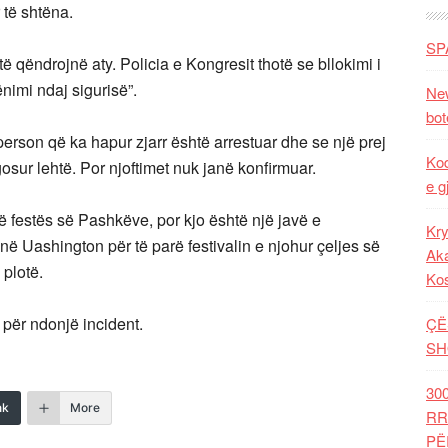
r të shtëna.
SP
ë qëndrojnë aty. Policia e Kongresit thotë se bllokimi i
nimi ndaj sigurisë”.
New
bot
erson që ka hapur zjarr është arrestuar dhe se një prej
Kod
osur lehtë. Por njoftimet nuk janë konfirmuar.
e g
ë festës së Pashkëve, por kjo është një javë e
Kry
ë Uashington për të parë festivalin e njohur çeljes së
Aka
 plotë.
Ko
për ndonjë incident.
ÇË
SH
30
nk
More
RR
PË