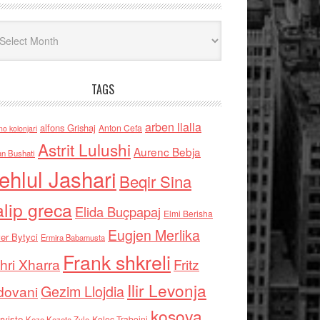
iv
TAGS
arben llalla
alfons Grishaj
Anton Cefa
no kolonjari
Astrit Lulushi
Aurenc Bebja
an Bushati
ehlul Jashari
Beqir Sina
alip greca
Elida Buçpapaj
Elmi Berisha
Eugjen Merlika
er Bytyci
Ermira Babamusta
Frank shkreli
hri Xharra
Fritz
Ilir Levonja
Gezim Llojdia
dovani
kosova
rviste
Kolec Traboini
Keze Kozeta Zylo