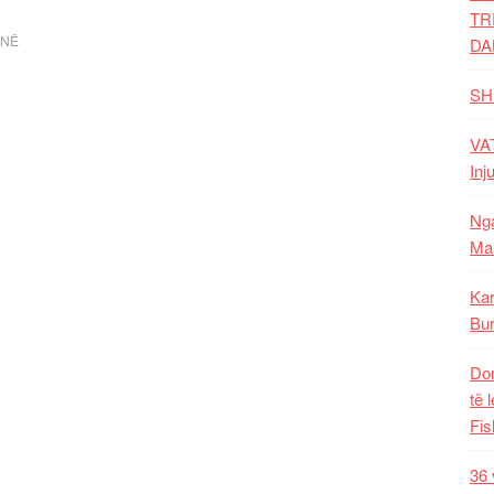
TR
INË
DA
SH
VAT
Inj
Nga
Mal
Kar
Bur
Dom
të 
Fis
36 