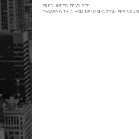
FILED UNDER:
FEATURED
TAGGED WITH:
ALARM
,
NE UASHINGTON
,
PËR SIGUR