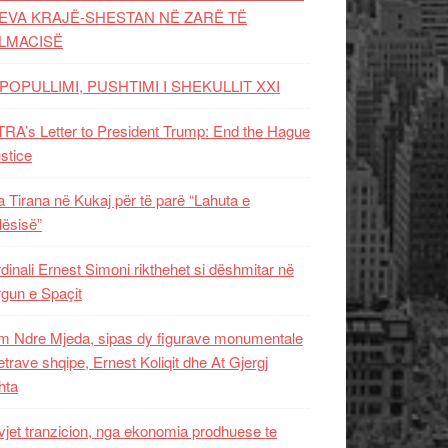
EVA KRAJË-SHESTAN NË ZARË TË
LMACISË
POPULLIMI, PUSHTIMI I SHEKULLIT XXI
RA’s Letter to President Trump: End the Hague
ustice
 Tirana në Kukaj për të parë “Lahuta e
ësisë”
dinali Ernest Simoni rikthehet si dëshmitar në
gun e Spaçit
 Ndre Mjeda, sipas dy figurave monumentale
letrave shqipe, Ernest Koliqit dhe At Gjergj
hta
vjet tranzicion, nga ekonomia prodhuese te