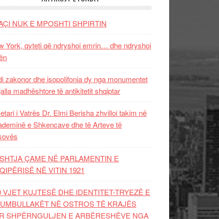
AÇI NUK E MPOSHTI SHPIRTIN
 York, qyteti që ndryshoi emrin… dhe ndryshoi
ën
i zakonor dhe isopolifonia dy nga monumentet
jalla madhështore të antikitetit shqiptar
etari i Vatrës Dr. Elmi Berisha zhvilloi takim në
deminë e Shkencave dhe të Arteve të
sovës
SHTJA ÇAME NË PARLAMENTIN E
QIPËRISË NË VITIN 1921
0 VJET KUJTESË DHE IDENTITET-TRYEZË E
UMBULLAKËT NË OSTROS TË KRAJËS
R SHPËRNGULJEN E ARBËRESHËVE NGA