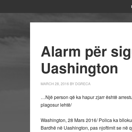
Alarm për sig
Uashington
MARCH 28, 2016
BY
DGRECA
…Një person që ka hapur zjarr është arrestua
plagosur lehtë/
Washington, 28 Mars 2016/ Polica ka bllokua
Bardhë në Uashington, pas njoftimit se në 