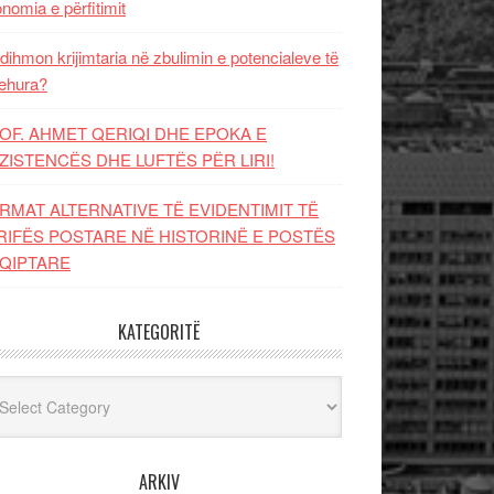
nomia e përfitimit
dihmon krijimtaria në zbulimin e potencialeve të
ehura?
OF. AHMET QERIQI DHE EPOKA E
ZISTENCЁS DHE LUFTЁS PЁR LIRI!
RMAT ALTERNATIVE TË EVIDENTIMIT TË
RIFËS POSTARE NË HISTORINË E POSTËS
QIPTARE
KATEGORITË
egoritë
ARKIV