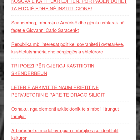
KOSOVA E KA FITUAR LUFTËN, POR PAQEN DUHET
TA FITOJË EDHE NË INSTITUCIONE!
Scanderbeg, mburoja e Arbërisë dhe gjeniu ushtarak në
faqet e Giovanni Carlo Saraceni-t
Republika mbi interesat politike: sovraniteti i qytetarëve,
kushtetutshmëria dhe përgjegjësia shtetërore
TRI POEZI PËR GJERGJ KASTRIOTIN-
SKËNDERBEUN
LETËR E ARKIVIT TE NAUM PRIFTIT NË
PERVJETORIN E PARE TE DRAGO SILIQIT
Oxhaku, nga elementi arkitektonik te simboli i trungut
familjar
Arbëreshët si model evropian i mbrojtjes së identitetit
kulturor