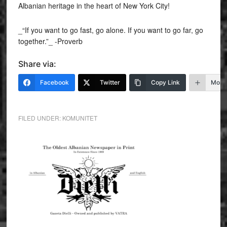
Albanian heritage in the heart of New York City!
_“If you want to go fast, go alone. If you want to go far, go
together.”_ -Proverb
Share via:
Facebook
Twitter
Copy Link
More
FILED UNDER:
KOMUNITET