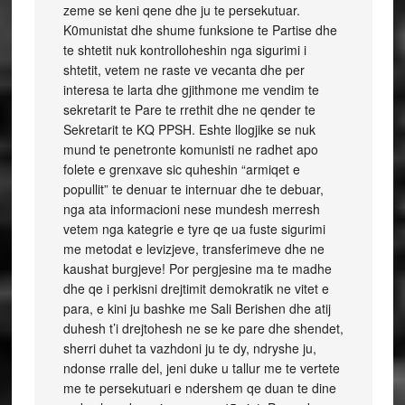
zeme se keni qene dhe ju te persekutuar.
K0munistat dhe shume funksione te Partise dhe
te shtetit nuk kontrolloheshin nga sigurimi i
shtetit, vetem ne raste ve vecanta dhe per
interesa te larta dhe gjithmone me vendim te
sekretarit te Pare te rrethit dhe ne qender te
Sekretarit te KQ PPSH. Eshte llogjike se nuk
mund te penetronte komunisti ne radhet apo
folete e grenxave sic quheshin “armiqet e
popullit” te denuar te internuar dhe te debuar,
nga ata informacioni nese mundesh merresh
vetem nga kategrie e tyre qe ua fuste sigurimi
me metodat e levizjeve, transferimeve dhe ne
kaushat burgjeve! Por pergjesine ma te madhe
dhe qe i perkisni drejtimit demokratik ne vitet e
para, e kini ju bashke me Sali Berishen dhe atij
duhesh t’i drejtohesh ne se ke pare dhe shendet,
sherri duhet ta vazhdoni ju te dy, ndryshe ju,
ndonse rralle del, jeni duke u tallur me te vertete
me te persekutuari e ndershem qe duan te dine