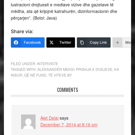
lustracioni drejtuesit e mediave vizive dhe gazetave të
mëdha, ata që krijojnë katrahurën, dizinformacionin dhe
përçarjen”. (Botoi: Java)
Share via:
Facebook
Twitter
Copy Link
More
FILED UNDER:
INTERVISTE
TAGGED WITH:
ALEKSANDËR MEKSI: PRISHJA E DOSJEVE
,
KA
NISUR
,
QË NË FUND
,
TË VITEVE 80'
COMMENTS
Ajet Delaj
says
December 7, 2014 at 8:16 pm