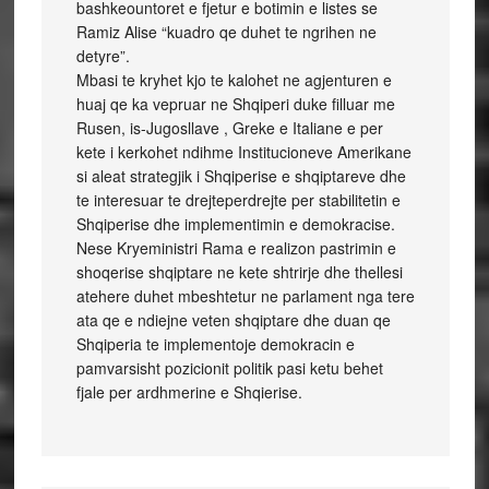
bashkeountoret e fjetur e botimin e listes se
Ramiz Alise “kuadro qe duhet te ngrihen ne
detyre”.
Mbasi te kryhet kjo te kalohet ne agjenturen e
huaj qe ka vepruar ne Shqiperi duke filluar me
Rusen, is-Jugosllave , Greke e Italiane e per
kete i kerkohet ndihme Institucioneve Amerikane
si aleat strategjik i Shqiperise e shqiptareve dhe
te interesuar te drejteperdrejte per stabilitetin e
Shqiperise dhe implementimin e demokracise.
Nese Kryeministri Rama e realizon pastrimin e
shoqerise shqiptare ne kete shtrirje dhe thellesi
atehere duhet mbeshtetur ne parlament nga tere
ata qe e ndiejne veten shqiptare dhe duan qe
Shqiperia te implementoje demokracin e
pamvarsisht pozicionit politik pasi ketu behet
fjale per ardhmerine e Shqierise.