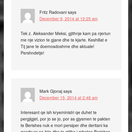
Fritz Radovani
says
December 9, 2014 at 12:25 am
Tek z. Aleksander Meksi, gjithnje kam pa njeriun
me nje vizion te gjane dhe te kjarte. Keshillat e
Tij jane te doemosdoshme dhe aktuale!
Pershndetje!
Mark Gjonaj
says
December 15, 2014 at 2:48 am
Interesant qe ish kryeministri qe duhet te
pergjigjet, por jo se jo, por as gjysmen te pakten
te Berishes nuk e mori persiper dhe deritani ka
qendruar ne hije dhe te gjitha i mbeten Berishes