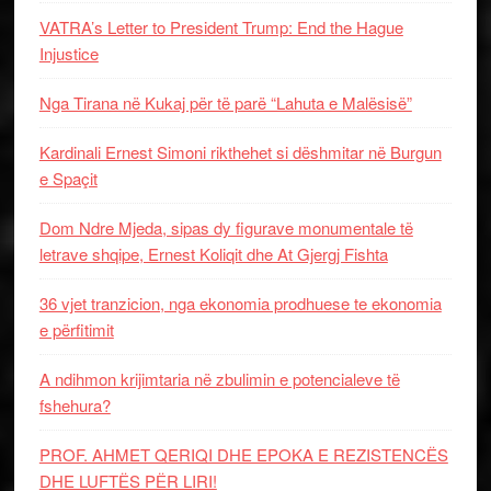
VATRA’s Letter to President Trump: End the Hague
Injustice
Nga Tirana në Kukaj për të parë “Lahuta e Malësisë”
Kardinali Ernest Simoni rikthehet si dëshmitar në Burgun
e Spaçit
Dom Ndre Mjeda, sipas dy figurave monumentale të
letrave shqipe, Ernest Koliqit dhe At Gjergj Fishta
36 vjet tranzicion, nga ekonomia prodhuese te ekonomia
e përfitimit
A ndihmon krijimtaria në zbulimin e potencialeve të
fshehura?
PROF. AHMET QERIQI DHE EPOKA E REZISTENCЁS
DHE LUFTЁS PЁR LIRI!