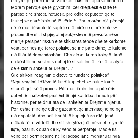
e atyre që për hir të së vërtetës, i kishin nëpërkëmbur ato.
Morëm përvojë që të gjykonim, për drejtuesit e lartë të
partisë e të shtetit, hetuesit, pro edhe deputetët që të
thuhej se çfarë ishin në të vërtetë. Pra, morëm një përvojë
që të mundësonte të kuptoje më mirë se çfarë ishte ky
proces dhe si t’i shpjegohej subjekteve të prekura:nëse
merrje përsipër riskun e të shkuarës tënde dhe të kërkonte
votat përmes një force politike, se më parë duhej të kalonte
një filtër të domosdoshëm. Dhe diçka, kurdo kolegët tanë
na këshilluan sesi nuk duhej të shkelnim të Drejtët e atyre
që e kishin shkelur të Drejtën…”
Si e shikoni reagimin e ditëve të fundit të politikës?
“Nga reagimi i ditëve të fundi kuptohet se nuk e kanë
shumë qejf këtë proces. Për mendimin tim, e përsëris,
duhet të finalizohet pasi është një kontribut i madh për
historinë, për të ditur ata që i shkelën të Drejtat e Njeriut.
Por, është mirë që edhe gazetarët që intervistojnë në nga
një deputetët dhe politikanët të kuptojnë se cilët janë
mëkatarët e vërtetë dhe si i shfrytëzojnë mëkatet e tyre të
liqtë, pasi nuk duan që ky vend të përparojë. Madje ka
vend për përmirësime në ligj sepse janë mënjanuar nga