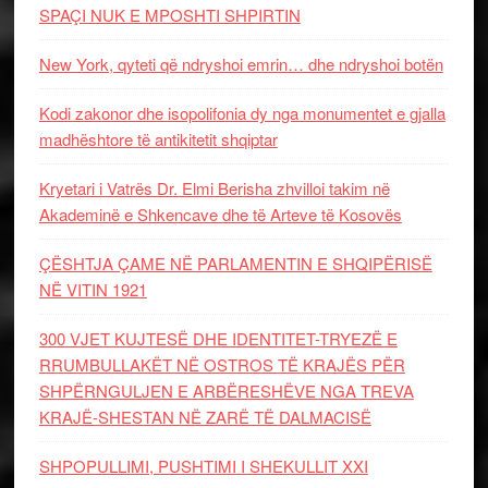
SPAÇI NUK E MPOSHTI SHPIRTIN
New York, qyteti që ndryshoi emrin… dhe ndryshoi botën
Kodi zakonor dhe isopolifonia dy nga monumentet e gjalla
madhështore të antikitetit shqiptar
Kryetari i Vatrës Dr. Elmi Berisha zhvilloi takim në
Akademinë e Shkencave dhe të Arteve të Kosovës
ÇËSHTJA ÇAME NË PARLAMENTIN E SHQIPËRISË
NË VITIN 1921
300 VJET KUJTESË DHE IDENTITET-TRYEZË E
RRUMBULLAKËT NË OSTROS TË KRAJËS PËR
SHPËRNGULJEN E ARBËRESHËVE NGA TREVA
KRAJË-SHESTAN NË ZARË TË DALMACISË
SHPOPULLIMI, PUSHTIMI I SHEKULLIT XXI