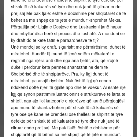
shkak të së kaluarës së tyre dhe nuk janë të çliruar ende
prej saj Me pak fjalë: është e dobishme për shqiptarët që të
bëhet sa më shpejt që të jetë e mundur”-shprehet Meksi.
Përgatitja për Ligjin e Dosjeve dhe Lustracioni janë hapur
dhe mbyllur disa herë si proces dhe fushatë. A mendoni se
ky draft do të ketë fatin e paraardhësve të tij?
Unë mendoj se ky draft, sigurisht me përmirësime, duhet të
miratohet. Kundër tij mund të jenë vetëm mëkatarët e
regjimit nga njëra anë dhe nga ana tjetër, ata, që rrojnë
duke i përdorur këta përmes shantazhit në dëm të
Shqipërisë dhe të shqiptarëve. Pra, ky Iigj duhet të
miratohet, pa asnjë dyshim. Nuk është ligj që cenon
ndokënd qoftë njeri të gjallë apo dhe të vdekur. Ai është një
ligj që synon pastrimin(lustracionin) e strukturave të larta të
shtetit nga ajo lloj kategorie e njerëzve që kanë përgjegjësi
apo mund të shantazhohen për shkak të së kaluarës së
tyre ose që kanë në brendësi ose thellësi të shpirtit të tyre
defekte për shkak të së kaluarës së tyre dhe nuk janë të
çliruar ende prej saj. Me pak fjalë: është e dobishme për
shqiptarët që të bëhet sa më shpejt që të jetë e mundur”.