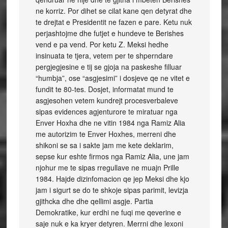
ne korriz. Por dihet se cilat kane qen detyrat dhe
te drejtat e Presidentit ne fazen e pare. Ketu nuk
perjashtojme dhe futjet e hundeve te Berishes
vend e pa vend. Por ketu Z. Meksi hedhe
insinuata te tjera, vetem per te shperndare
pergjegjesine e tij se gjoja na paskeshe filluar
“humbja”, ose “asgjesimi” i dosjeve qe ne vitet e
fundit te 80-tes. Dosjet, informatat mund te
asgjesohen vetem kundrejt procesverbaleve
sipas evidences agjenturore te miratuar nga
Enver Hoxha dhe ne vitin 1984 nga Ramiz Alia
me autorizim te Enver Hoxhes, merreni dhe
shikoni se sa i sakte jam me kete deklarim,
sepse kur eshte firmos nga Ramiz Alia, une jam
njohur me te sipas rregullave ne muajn Prille
1984. Hajde dizinfomacion qe jep Meksi dhe kjo
jam i sigurt se do te shkoje sipas parimit, levizja
gjithcka dhe dhe qellimi asgje. Partia
Demokratike, kur erdhi ne fuqi me qeverine e
saje nuk e ka kryer detyren. Merrni dhe lexoni