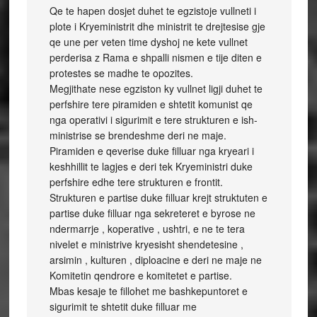
Qe te hapen dosjet duhet te egzistoje vullneti i
plote i Kryeministrit dhe ministrit te drejtesise gje
qe une per veten time dyshoj ne kete vullnet
perderisa z Rama e shpalli nismen e tije diten e
protestes se madhe te opozites.
Megjithate nese egziston ky vullnet ligji duhet te
perfshire tere piramiden e shtetit komunist qe
nga operativi i sigurimit e tere strukturen e ish-
ministrise se brendeshme deri ne maje.
Piramiden e qeverise duke filluar nga kryeari i
keshhillit te lagjes e deri tek Kryeministri duke
perfshire edhe tere strukturen e frontit.
Strukturen e partise duke filluar krejt struktuten e
partise duke filluar nga sekreteret e byrose ne
ndermarrje , koperative , ushtri, e ne te tera
nivelet e ministrive kryesisht shendetesine ,
arsimin , kulturen , diploacine e deri ne maje ne
Komitetin qendrore e komitetet e partise.
Mbas kesaje te fillohet me bashkepuntoret e
sigurimit te shtetit duke filluar me