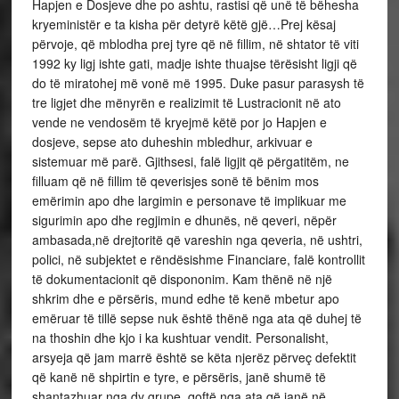
Hapjen e Dosjeve dhe po ashtu, rastisi që unë të bëhesha
kryeministër e ta kisha për detyrë këtë gjë…Prej kësaj
përvoje, që mblodha prej tyre që në fillim, në shtator të viti
1992 ky ligj ishte gati, madje ishte thuajse tërësisht ligji që
do të miratohej më vonë më 1995. Duke pasur parasysh të
tre ligjet dhe mënyrën e realizimit të Lustracionit në ato
vende ne vendosëm të kryejmë këtë por jo Hapjen e
dosjeve, sepse ato duheshin mbledhur, arkivuar e
sistemuar më parë. Gjithsesi, falë ligjit që përgatitëm, ne
filluam që në fillim të qeverisjes sonë të bënim mos
emërimin apo dhe largimin e personave të implikuar me
sigurimin apo dhe regjimin e dhunës, në qeveri, nëpër
ambasada,në drejtoritë që vareshin nga qeveria, në ushtri,
polici, në subjektet e rëndësishme Financiare, falë kontrollit
të dokumentacionit që dispononim. Kam thënë në një
shkrim dhe e përsëris, mund edhe të kenë mbetur apo
emëruar të tillë sepse nuk është thënë nga ata që duhej të
na thoshin dhe kjo i ka kushtuar vendit. Personalisht,
arsyeja që jam marrë është se këta njerëz përveç defektit
që kanë në shpirtin e tyre, e përsëris, janë shumë të
shantazhuar nga dy grupe, qoftë nga ata që janë në