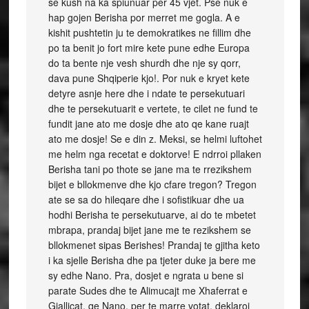
se kush na ka spiunuar per 45 vjet. Pse nuk e
hap gojen Berisha por merret me gogla. A e
kishit pushtetin ju te demokratikes ne fillim dhe
po ta benit jo fort mire kete pune edhe Europa
do ta bente nje vesh shurdh dhe nje sy qorr,
dava pune Shqiperie kjo!. Por nuk e kryet kete
detyre asnje here dhe i ndate te persekutuari
dhe te persekutuarit e vertete, te cilet ne fund te
fundit jane ato me dosje dhe ato qe kane ruajt
ato me dosje! Se e din z. Meksi, se helmi luftohet
me helm nga recetat e doktorve! E ndrroi pllaken
Berisha tani po thote se jane ma te rrezikshem
bijet e bllokmenve dhe kjo cfare tregon? Tregon
ate se sa do hileqare dhe i sofistikuar dhe ua
hodhi Berisha te persekutuarve, ai do te mbetet
mbrapa, prandaj bijet jane me te rezikshem se
bllokmenet sipas Berishes! Prandaj te gjitha keto
i ka sjelle Berisha dhe pa tjeter duke ja bere me
sy edhe Nano. Pra, dosjet e ngrata u bene si
parate Sudes dhe te Alimucajt me Xhaferrat e
Gjallicat, qe Nano, per te marre votat, deklaroi