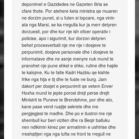
deponimet e Gazidedes ne Gazeten Iliria se
cfare thote. Por atehere keta ministra qe muaren
ne dorzim punet, si u futen si lopcare, nga vinin
ata nga Marsi, se ka rregulla kur ja merr detyren
dorzuesit, por dhe kur nje ish oficer operativ i
policise, apo i sigurimit, kur dorzon detyren
behet procesverbali nje me nje i dosjeve te
perpunimit, dosjeve personale dhe i dosjeve te
informatave dhe ne asnje menyre nuk mund te
pranohet nje pune shkel e shko, rutine dhe hajde
te kalojme. Ku te falte Kadri Hazbiu qe kishte
frike nga hija e tij dhe te fuste ne burg. Jam
dakort per dosjet e perpunimit qe vetem Enver
Hoxha mund te jepte porosi drejt perse drejti
Ministrit te Puneve te Brendshme, por dhe ato,
kane pase vend ruajtje sekrete dhe me
pergjegjesi te madhe. Dhe po e ilustroi me nje
shembull kur beri viziten dhe ra Beqir balluku
nen ndikimin kinez per armatimin e ushtrise dhe
rreshqitjen nga nga lufta ne front te rregull ne