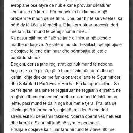
evropiane ose atyre që nuk e kanë provuar diktaturën
komuniste në kurriz. Për mendimin tim ka pasur një
problem të madh që në fillim. Dhe, për hir të së vërtetës, ka
bërë dy të këqija të mëdha. E ka korruptuar procesin deri
më tani, kur mund të bëhej shumë mirë…”
Ka pasur gjithmonë fjalë se janë eliminuar një pjesë e
madhe e dosjeve. A është e mundur teknikisht që një pjesë
e dosjeve të jenë eliminuar dhe përmbajtja të jetë e
papërdorshme?
Dëgjoni, derisa janë regjistrat kjo nuk mund të ndodhë.
Veçse , ka një pjesë, që të themi ishin nën dorë dhe që
kishin lidhje direkte me funksionarët e lartë të Sigurimit deri
dhe Sekretari i Parë Enver Hoxha. Kjo kategori s’dihet. Sa
për të tjerët, ata janë të regjistruar në regjistrin e rrethit, në
regjistrin themelor kombëtar dhe nuk mund të fshihen aq
lehtë, pasi mund të dalin nga burimet e tjera. Pra, ata që
kishin qenë informatorë, agjentë, rezidentë dhe deri
strehuesit ku bëheshin takimet. Ndërsa operativët, hetuesit
dhe krerët e Sigurimit janë në zyrat e personelit.
Prishja e dosjeve ka filluar fare në fund të viteve ’80 me