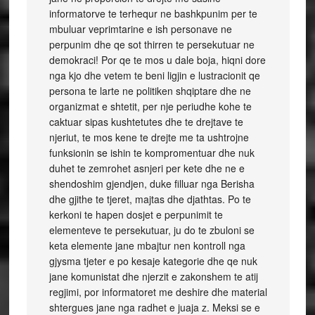
informatorve te terhequr ne bashkpunim per te
mbuluar veprimtarine e ish personave ne
perpunim dhe qe sot thirren te persekutuar ne
demokraci! Por qe te mos u dale boja, hiqni dore
nga kjo dhe vetem te beni ligjin e lustracionit qe
persona te larte ne politiken shqiptare dhe ne
organizmat e shtetit, per nje periudhe kohe te
caktuar sipas kushtetutes dhe te drejtave te
njeriut, te mos kene te drejte me ta ushtrojne
funksionin se ishin te kompromentuar dhe nuk
duhet te zemrohet asnjeri per kete dhe ne e
shendoshim gjendjen, duke filluar nga Berisha
dhe gjithe te tjeret, majtas dhe djathtas. Po te
kerkoni te hapen dosjet e perpunimit te
elementeve te persekutuar, ju do te zbuloni se
keta elemente jane mbajtur nen kontroll nga
gjysma tjeter e po kesaje kategorie dhe qe nuk
jane komunistat dhe njerzit e zakonshem te atij
regjimi, por informatoret me deshire dhe material
shtergues jane nga radhet e juaja z. Meksi se e