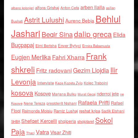
arben llalla
alfons Grishaj
Anton Cefa
asllan
albano kolonjari
Behlul
Astrit Lulushi
Aurenc Bebja
Bushati
Jashari
dalip greca
Beqir Sina
Elida
Buçpapaj
Enver Bytyci
Elmi Berisha
Ermira Babamusta
Frank
Eugjen Merlika
Fahri Xharra
shkreli
Ilir
Gezim Llojdia
Fritz radovani
Levonja
Interviste
Kolec Traboini
Keze Kozeta Zylo
kosova
Kosove
nderroi jete
Marjana Bulku
ne
Murat Gecaj
Rafaela Prifti
Rafael
Nene Tereza
Kosove
presidenti Nishani
Floqi
Raimonda Moisiu
Ramiz Lushaj
reshat kripa
Sadik Elshani
Sokol
Shefqet Kercelli
shqiperia
shqiptaret
SHBA
Paja
Vatra
Visar Zhiti
Thaci