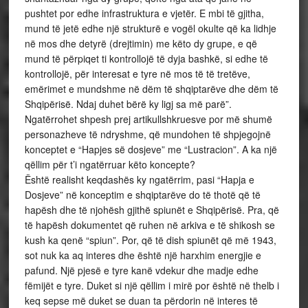
pushtet por edhe infrastruktura e vjetër. E mbi të gjitha,
mund të jetë edhe një strukturë e vogël okulte që ka lidhje
në mos dhe detyrë (drejtimin) me këto dy grupe, e që
mund të përpiqet ti kontrollojë të dyja bashkë, si edhe të
kontrollojë, për interesat e tyre në mos të të tretëve,
emërimet e mundshme në dëm të shqiptarëve dhe dëm të
Shqipërisë. Ndaj duhet bërë ky ligj sa më parë”.
Ngatërrohet shpesh prej artikullshkruesve por më shumë
personazheve të ndryshme, që mundohen të shpjegojnë
konceptet e “Hapjes së dosjeve” me “Lustracion”. A ka një
qëllim për t’i ngatërruar këto koncepte?
Është realisht keqdashës ky ngatërrim, pasi “Hapja e
Dosjeve” në konceptim e shqiptarëve do të thotë që të
hapësh dhe të njohësh gjithë spiunët e Shqipërisë. Pra, që
të hapësh dokumentet që ruhen në arkiva e të shikosh se
kush ka qenë “spiun”. Por, që të dish spiunët që më 1943,
sot nuk ka aq interes dhe është një harxhim energjie e
pafund. Një pjesë e tyre kanë vdekur dhe madje edhe
fëmijët e tyre. Duket si një qëllim i mirë por është në thelb i
keq sepse më duket se duan ta përdorin në interes të