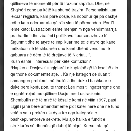
qëllimeve të momentit për të trazuar shpirtra. Dhe, në
Shqipëri edhe pa këtë ka shumë trazira. Personalisht kam
lexuar regjistra, kam parë dosje, ka ndodhur që pa dashje
edhe kam nderuar ata që s’ia vlen të përmenden. Por t’i
lemë këto: Lustracioni është mënjanim nga vendimmarrja
pra hartimi dhe zbatimi i politikave i personazheve të
Sigurimit dhe të atyre të implikuar me të; e atyre që kanë
mëkatuar në të shkuarën dhe kanë dhënë vendime të
gabuara në dëm të të drejtave të Njeriut…”.
Kush është i interesuar për këtë konfuzion?
“Hapjen e Dosjeve” shqiptarët e kuptojnë që të lexojnë ato
që thonë dokumentet atje… Ka një kategori që duan t’i
shmangen problemit në thellësi dhe duke i bashkuar e
duke bërë konfuzion, të thonë: Lëri mos t’i ngatërrojmë dhe
e ngatërrojnë me qëllime Dosjet me Lustracionin.
Shembullin më të mirë të kësaj e kemi në vitin 1997, pasi
Ligjit i janë bërë amendamente plot katër herë dhe në fund
vetëm sa u prekën nja dy a tre nga kategoria e
bashkëpunëtorëve sekretë. Mu ajo hallka e fundit e
strukturës së dhunës që duhej të hiqej. Kurse, ata që