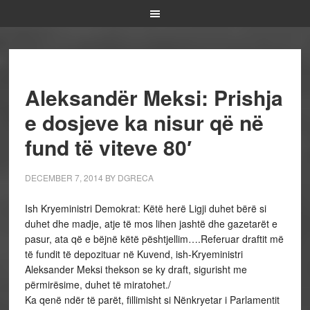
Aleksandër Meksi: Prishja
e dosjeve ka nisur që në
fund të viteve 80′
DECEMBER 7, 2014
BY
DGRECA
Ish Kryeministri Demokrat: Këtë herë Ligji duhet bërë si
duhet dhe madje, atje të mos lihen jashtë dhe gazetarët e
pasur, ata që e bëjnë këtë pështjellim….Referuar draftit më
të fundit të depozituar në Kuvend, ish-Kryeministri
Aleksander Meksi thekson se ky draft, sigurisht me
përmirësime, duhet të miratohet./
Ka qenë ndër të parët, fillimisht si Nënkryetar i Parlamentit