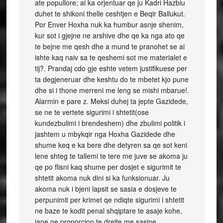
ate popullore; ai ka orjentuar qe ju Kadri Hazbiu
duhet te shikoni thelle ceshtjen e Beqir Ballukut.
Por Enver Hoxha nuk ka humbur asnje shenim,
kur sot i gjejne ne arshive dhe qe ka nga ato qe
te bejne me qesh dhe a mund te pranohet se ai
ishte kaq naiv sa te qeshemi sot me materialet e
tij?. Prandaj cdo gje eshte vetem justifikuese per
ta degjeneruar dhe keshtu do te mbetet kjo pune
dhe si i thone merreni me leng se mishi mbarue!.
Alarmin e pare z. Meksi duhej ta jepte Gazidede,
se ne te vertete sigurimi i shtetit(ose
kundezbulimi i brendeshem) dhe zbulimi politik i
jashtem u mbykqir nga Hoxha Gazidede dhe
shume keq e ka bere dhe detyren sa qe sot keni
lene shteg te tallemi te tere me juve se akoma ju
qe po flisni kaq shume per dosjet e sigurimit te
shtetit akoma nuk dini si ka funksionuar. Ju
akoma nuk i bjeni lapsit se sasia e dosjeve te
perpunimit per krimet qe ndiqte sigurimi i shtetit
ne baze te kodit penal shqiptare te asaje kohe,
jane ne proporcion te drejte me sasine