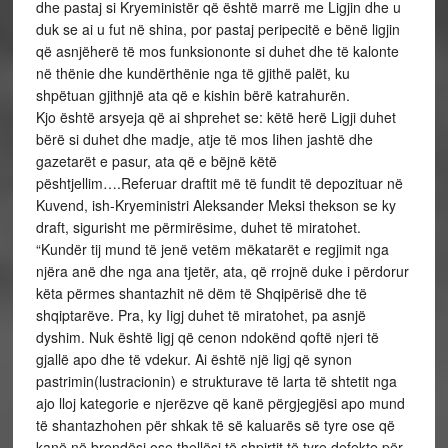
dhe pastaj si Kryeministër që është marrë me Ligjin dhe u
duk se ai u fut në shina, por pastaj peripecitë e bënë ligjin
që asnjëherë të mos funksiononte si duhet dhe të kalonte
në thënie dhe kundërthënie nga të gjithë palët, ku
shpëtuan gjithnjë ata që e kishin bërë katrahurën.
Kjo është arsyeja që ai shprehet se: këtë herë Ligji duhet
bërë si duhet dhe madje, atje të mos Iihen jashtë dhe
gazetarët e pasur, ata që e bëjnë këtë
pështjellim….Referuar draftit më të fundit të depozituar në
Kuvend, ish-Kryeministri Aleksander Meksi thekson se ky
draft, sigurisht me përmirësime, duhet të miratohet.
“Kundër tij mund të jenë vetëm mëkatarët e regjimit nga
njëra anë dhe nga ana tjetër, ata, që rrojnë duke i përdorur
këta përmes shantazhit në dëm të Shqipërisë dhe të
shqiptarëve. Pra, ky Iigj duhet të miratohet, pa asnjë
dyshim. Nuk është ligj që cenon ndokënd qoftë njeri të
gjallë apo dhe të vdekur. Ai është një ligj që synon
pastrimin(lustracionin) e strukturave të larta të shtetit nga
ajo lloj kategorie e njerëzve që kanë përgjegjësi apo mund
të shantazhohen për shkak të së kaluarës së tyre ose që
kanë në brendësi ose thellësi të shpirtit të tyre defekte për