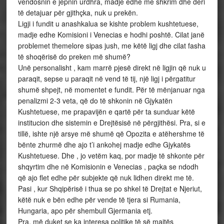
vendosnin e jepnin urdhra, madje edhe me shkrim dhe deri
të detajuar për gjithçka, nuk u prekën.
Ligji i fundit u anashkalua se kishte problem kushtetuese,
madje edhe Komisioni i Venecias e hodhi poshtë. Cilat janë
problemet themelore sipas jush, me këtë ligj dhe cilat fasha
të shoqërisë do preken më shumë?
Unë personalisht , kam marrë pjesë direkt në ligjin që nuk u
paraqit, sepse u paraqit në vend të tij, një ligj i përgatitur
shumë shpejt, në momentet e fundit. Për të mënjanuar nga
penalizmi 2-3 veta, që do të shkonin në Gjykatën
Kushtetuese, me prapavijën e qartë për ta sunduar këtë
institucion dhe sistemin e Drejtësisë në përgjithësi. Pra, si e
tillë, ishte një arsye më shumë që Opozita e atëhershme të
bënte zhurmë dhe ajo t’i ankohej madje edhe Gjykatës
Kushtetuese. Dhe , jo vetëm kaq, por madje të shkonte për
shqyrtim dhe në Komisionin e Venecias , paçka se ndodh
që ajo flet edhe për subjekte që nuk lidhen direkt me të.
Pasi , kur Shqipërisë i thua se po shkel të Drejtat e Njeriut,
këtë nuk e bën edhe për vende të tjera si Rumania,
Hungaria, apo për shembull Gjermania etj.
Pra, më duket se ka interesa politike të së majtës