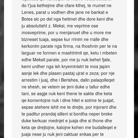
do t’jua kethejme dhe cfare kthej, te rrumet ne
Lenes, parat u vodhen dhe jane ne bankat e
Botes sic po del nga hetimet dhe dore keni dhe
ju absolutisht z. Meksi, me veprime ose
mosveprime, por u menjanuet dhe u more me
bizneset tuaja, sepse kur rrinim ne rralle dhe
kerkonim parate nga firma, na thoshnin per te na
larguar ne formen e mashtrimit qe, ketu i mbeten
edhe Meksit parate, por me ju nuk behet fjale,
kemi urdher nga ish kryeministri te mos japim
asnje lek dhe plasen pastaj ujrat e zeza; por nje
arrestim i juaj, dhe i Berishes, dalin palaqolleqet
ne shesh, se vetem se jeni duke u tallur edhe
tani, se asgje nuk keni thene te sakte dhe keta
qe komentojne nuk i dine hilet e sotme te juajat,
sepse atehere ishit me te drejte, por injorant dhe
te paditur prandaj silleni si bordha neper breke
duke kerkuar mednjet e juaja dhe si thone dhe
keta qe drejtojne, kalojne kohen me budalleqet e
juaja nese ju nuk jeni caktuar enkas per te