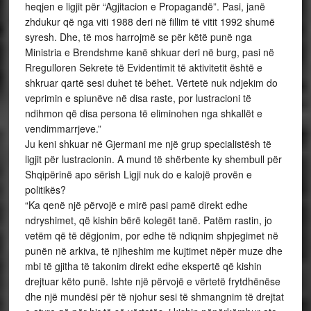
heqjen e ligjit për “Agjitacion e Propagandë”. Pasi, janë
zhdukur që nga viti 1988 deri në fillim të vitit 1992 shumë
syresh. Dhe, të mos harrojmë se për këtë punë nga
Ministria e Brendshme kanë shkuar deri në burg, pasi në
Rregulloren Sekrete të Evidentimit të aktivitetit është e
shkruar qartë sesi duhet të bëhet. Vërtetë nuk ndjekim do
veprimin e spiunëve në disa raste, por lustracioni të
ndihmon që disa persona të eliminohen nga shkallët e
vendimmarrjeve.”
Ju keni shkuar në Gjermani me një grup specialistësh të
ligjit për lustracionin. A mund të shërbente ky shembull për
Shqipërinë apo sërish Ligji nuk do e kalojë provën e
politikës?
“Ka qenë një përvojë e mirë pasi pamë direkt edhe
ndryshimet, që kishin bërë kolegët tanë. Patëm rastin, jo
vetëm që të dëgjonim, por edhe të ndiqnim shpjegimet në
punën në arkiva, të njiheshim me kujtimet nëpër muze dhe
mbi të gjitha të takonim direkt edhe ekspertë që kishin
drejtuar këto punë. Ishte një përvojë e vërtetë frytdhënëse
dhe një mundësi për të njohur sesi të shmangnim të drejtat