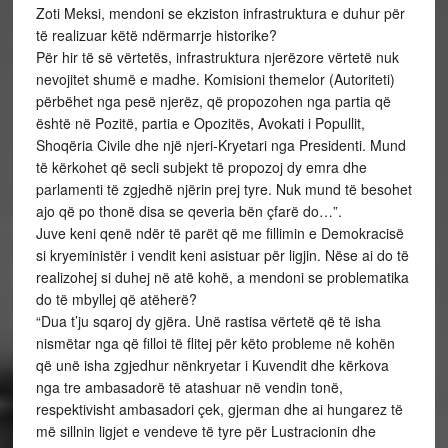
Zoti Meksi, mendoni se ekziston infrastruktura e duhur për
të realizuar këtë ndërmarrje historike?
Për hir të së vërtetës, infrastruktura njerëzore vërtetë nuk
nevojitet shumë e madhe. Komisioni themelor (Autoriteti)
përbëhet nga pesë njerëz, që propozohen nga partia që
është në Pozitë, partia e Opozitës, Avokati i Popullit,
Shoqëria Civile dhe një njeri-Kryetari nga Presidenti. Mund
të kërkohet që secli subjekt të propozoj dy emra dhe
parlamenti të zgjedhë njërin prej tyre. Nuk mund të besohet
ajo që po thonë disa se qeveria bën çfarë do…”.
Juve keni qenë ndër të parët që me fillimin e Demokracisë
si kryeministër i vendit keni asistuar për ligjin. Nëse ai do të
realizohej si duhej në atë kohë, a mendoni se problematika
do të mbyllej që atëherë?
“Dua t’ju sqaroj dy gjëra. Unë rastisa vërtetë që të isha
nismëtar nga që filloi të flitej për këto probleme në kohën
që unë isha zgjedhur nënkryetar i Kuvendit dhe kërkova
nga tre ambasadorë të atashuar në vendin tonë,
respektivisht ambasadori çek, gjerman dhe ai hungarez të
më sillnin ligjet e vendeve të tyre për Lustracionin dhe