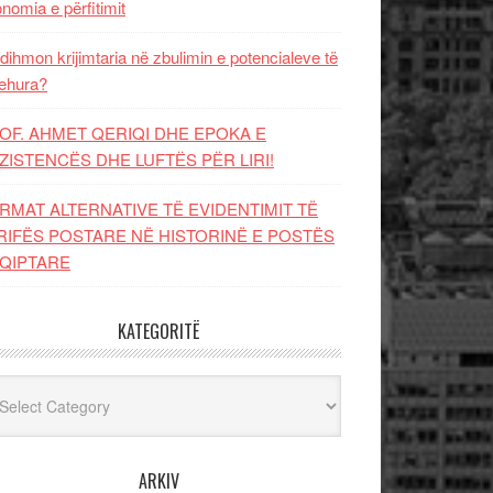
nomia e përfitimit
dihmon krijimtaria në zbulimin e potencialeve të
ehura?
OF. AHMET QERIQI DHE EPOKA E
ZISTENCЁS DHE LUFTЁS PЁR LIRI!
RMAT ALTERNATIVE TË EVIDENTIMIT TË
RIFËS POSTARE NË HISTORINË E POSTËS
QIPTARE
KATEGORITË
egoritë
ARKIV