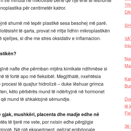
tëm tre minuta në mikrovalë bënë që një enë të lëshonte
TR
noplastika për centimetër katror.
DA
mojnë shumë më tepër plastikë sesa besohej më parë.
SH
ësisht të qarta, provat në rritje lidhin mikroplastikën
jelljes, si dhe me stres oksidativ e inflamacion.
VAT
Inj
astikën?
Nga
Mal
gjinë nafte dhe përmban mijëra kimikate ndihmëse si
më të fortë apo më fleksibël. Megjithatë, nxehtësia
Kar
 procesi të quajtur hidrolizë – duke lëshuar grimca
Bur
titen, këto përbërës mund të ndërhyjnë në hormonet
” që mund të shkaktojnë sëmundje.
Dom
të 
Fis
ë
gjak, mushkëri, placenta dhe madje edhe në
tës të tjerë me vete, por nxisin edhe përgjigje
36 
liminojë. Në një eksperiment, qelizat embrionale