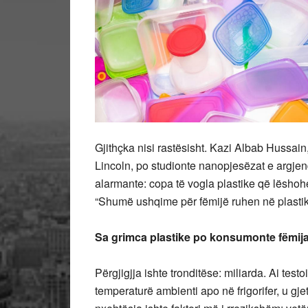
Gjithçka nisi rastësisht. Kazi Albab Hussai
Lincoln, po studionte nanopjesëzat e argjen
alarmante: copa të vogla plastike që lëshohe
“Shumë ushqime për fëmijë ruhen në plastikë
Sa grimca plastike po konsumonte fëmija i
Përgjigjja ishte tronditëse: miliarda. Ai te
temperaturë ambienti apo në frigorifer, u gje