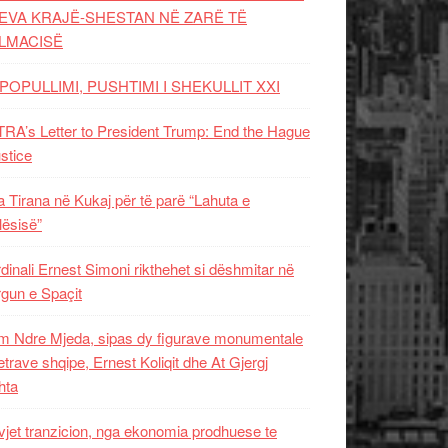
EVA KRAJË-SHESTAN NË ZARË TË
LMACISË
POPULLIMI, PUSHTIMI I SHEKULLIT XXI
RA’s Letter to President Trump: End the Hague
ustice
 Tirana në Kukaj për të parë “Lahuta e
ësisë”
dinali Ernest Simoni rikthehet si dëshmitar në
gun e Spaçit
 Ndre Mjeda, sipas dy figurave monumentale
letrave shqipe, Ernest Koliqit dhe At Gjergj
hta
vjet tranzicion, nga ekonomia prodhuese te