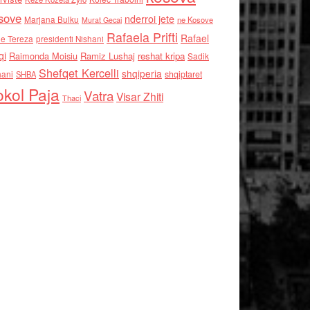
sove
nderroi jete
Marjana Bulku
ne Kosove
Murat Gecaj
Rafaela Prifti
Rafael
e Tereza
presidenti Nishani
qi
Raimonda Moisiu
Ramiz Lushaj
reshat kripa
Sadik
Shefqet Kercelli
shqiperia
hani
shqiptaret
SHBA
kol Paja
Vatra
Visar Zhiti
Thaci