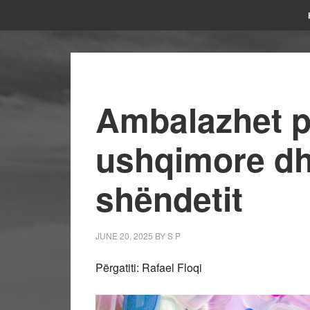
Ambalazhet p
ushqimore dh
shëndetit
JUNE 20, 2025
BY
S P
Përgatiti: Rafael Floqi