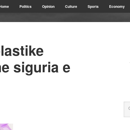
Home
Politics
Opinion
Culture
Sports
Economy
lastike
e siguria e