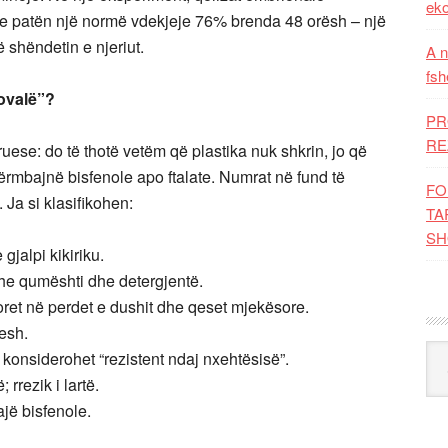
eko
ve patën një normë vdekjeje 76% brenda 48 orësh – një
 shëndetin e njeriut.
A n
fsh
rovalë”?
PR
RE
uese: do të thotë vetëm që plastika nuk shkrin, jo që
ërmbajnë bisfenole apo ftalate. Numrat në fund të
FO
 Ja si klasifikohen:
TA
SH
jalpi kikiriku.
she qumështi dhe detergjentë.
oret në perdet e dushit dhe qeset mjekësore.
esh.
Kat
konsiderohet “rezistent ndaj nxehtësisë”.
rrezik i lartë.
jë bisfenole.