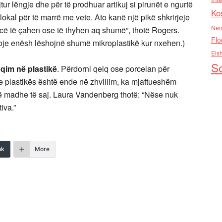
tur lëngje dhe për të prodhuar artikuj si pirunët e ngurtë
Ko
lokal për të marrë me vete. Ato kanë një pikë shkrirjeje
Nen
ncë të çahen ose të thyhen aq shumë”, thotë Rogers.
Flo
lloje enësh lëshojnë shumë mikroplastikë kur nxehen.)
Els
So
qim në plastikë
. Përdorni qelq ose porcelan për
e plastikës është ende në zhvillim, ka mjaftueshëm
ë madhe të saj. Laura Vandenberg thotë: “Nëse nuk
iva.”
nk
More