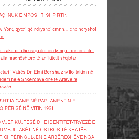
AÇI NUK E MPOSHTI SHPIRTIN
 York, qyteti që ndryshoi emrin… dhe ndryshoi
ën
i zakonor dhe isopolifonia dy nga monumentet
jalla madhështore të antikitetit shqiptar
etari i Vatrës Dr. Elmi Berisha zhvilloi takim në
deminë e Shkencave dhe të Arteve të
sovës
SHTJA ÇAME NË PARLAMENTIN E
QIPËRISË NË VITIN 1921
0 VJET KUJTESË DHE IDENTITET-TRYEZË E
UMBULLAKËT NË OSTROS TË KRAJËS
R SHPËRNGULJEN E ARBËRESHËVE NGA