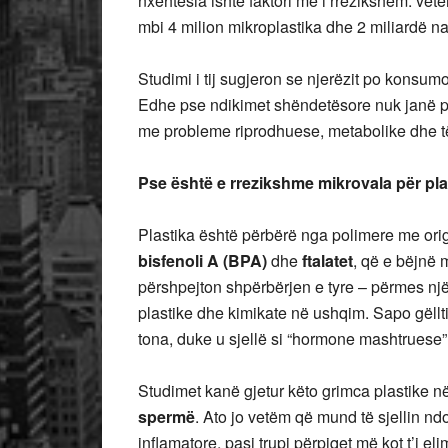
nxehtësia ishte faktori më i rrezikshëm: ve
mbi 4 milion mikroplastika dhe 2 miliardë na
Studimi i tij sugjeron se njerëzit po konsu
Edhe pse ndikimet shëndetësore nuk janë plot
me probleme riprodhuese, metabolike dhe të s
Pse është e rrezikshme mikrovala për pl
Plastika është përbërë nga polimere me ori
bisfenoli A (BPA)
dhe
ftalatet
, që e bëjnë 
përshpejton shpërbërjen e tyre – përmes një
plastike dhe kimikate në ushqim. Sapo gëll
tona, duke u sjellë si “hormone mashtruese
Studimet kanë gjetur këto grimca plastike n
spermë
. Ato jo vetëm që mund të sjellin ndo
inflamatore, pasi trupi përpiqet më kot t’i e