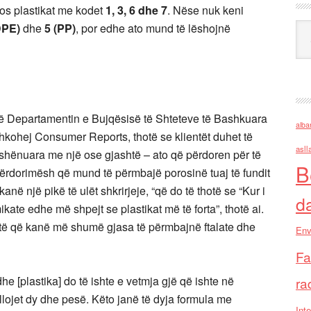
os plastikat me kodet
1, 3, 6 dhe 7
. Nëse nuk keni
DPE)
dhe
5 (PP)
, por edhe ato mund të lëshojnë
Ark
 në Departamentin e Bujqësisë të Shteteve të Bashkuara
alba
hkohej Consumer Reports, thotë se klientët duhet të
asll
 shënuara me një ose gjashtë – ato që përdoren për të
B
ëpërdorimësh që mund të përmbajë porosinë tuaj të fundit
anë një pikë të ulët shkrirjeje, “që do të thotë se “Kur i
d
kate edhe më shpejt se plastikat më të forta”, thotë ai.
oritë që kanë më shumë gjasa të përmbajnë ftalate dhe
Env
Fa
dhe [plastika] do të ishte e vetmja gjë që ishte në
ra
 llojet dy dhe pesë. Këto janë të dyja formula me
Inte