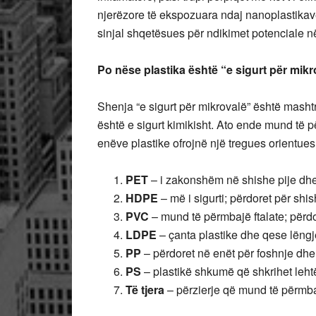
njerëzore të ekspozuara ndaj nanoplastika
sinjal shqetësues për ndikimet potenciale në
Po nëse plastika është “e sigurt për mik
Shenja “e sigurt për mikrovalë” është mashtr
është e sigurt kimikisht. Ato ende mund të p
enëve plastike ofrojnë një tregues orientues.
PET
– i zakonshëm në shishe pije dhe g
HDPE
– më i sigurti; përdoret për shi
PVC
– mund të përmbajë ftalate; përd
LDPE
– çanta plastike dhe qese lëngj
PP
– përdoret në enët për foshnje dhe 
PS
– plastikë shkumë që shkrihet lehtë; 
Të tjera
– përzierje që mund të përmba