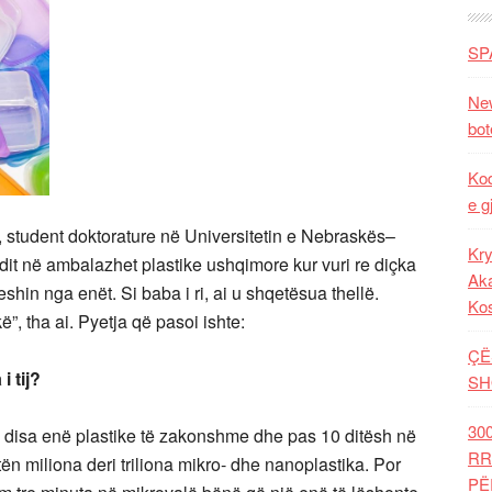
SP
New
bot
Kod
e g
n, student doktorature në Universitetin e Nebraskës–
Kry
dit në ambalazhet plastike ushqimore kur vuri re diçka
Aka
shin nga enët. Si baba i ri, ai u shqetësua thellë.
Ko
”, tha ai. Pyetja që pasoi ishte:
ÇË
 tij?
SH
30
stoi disa enë plastike të zakonshme dhe pas 10 ditësh në
RR
tën miliona deri triliona mikro- dhe nanoplastika. Por
PË