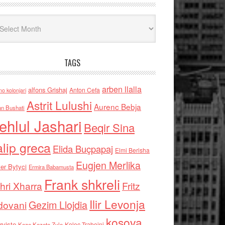
iv
TAGS
arben llalla
alfons Grishaj
Anton Cefa
no kolonjari
Astrit Lulushi
Aurenc Bebja
an Bushati
ehlul Jashari
Beqir Sina
alip greca
Elida Buçpapaj
Elmi Berisha
Eugjen Merlika
er Bytyci
Ermira Babamusta
Frank shkreli
hri Xharra
Fritz
Ilir Levonja
Gezim Llojdia
dovani
kosova
rviste
Kolec Traboini
Keze Kozeta Zylo