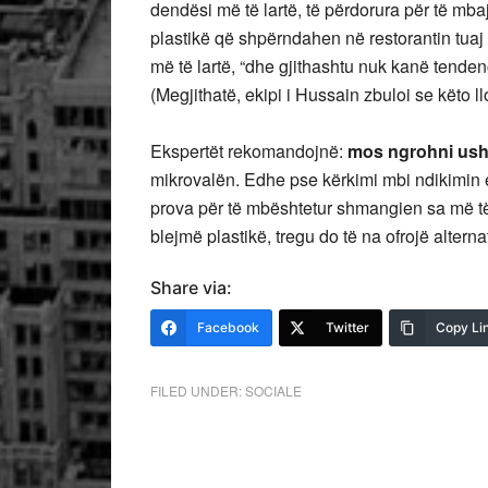
dendësi më të lartë, të përdorura për të mbaj
plastikë që shpërndahen në restorantin tuaj 
më të lartë, “dhe gjithashtu nuk kanë tende
(Megjithatë, ekipi i Hussain zbuloi se këto 
Ekspertët rekomandojnë:
mos ngrohni ush
mikrovalën. Edhe pse kërkimi mbi ndikimin 
prova për të mbështetur shmangien sa më t
blejmë plastikë, tregu do të na ofrojë alternat
Share via:
Facebook
Twitter
Copy Li
FILED UNDER:
SOCIALE