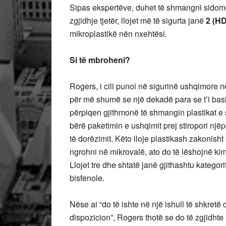
Sipas ekspertëve, duhet të shmangni sidom
zgjidhje tjetër, llojet më të sigurta janë
2 (H
mikroplastikë nën nxehtësi.
Si të mbroheni?
Rogers, i cili punoi në sigurinë ushqimore
për më shumë se një dekadë para se t’i bas
përpiqen gjithmonë të shmangin plastikat e
bërë paketimin e ushqimit prej stiropori nj
të dorëzimit. Këto lloje plastikash zakonisht k
ngrohni në mikrovalë, ato do të lëshojnë kimi
Llojet tre dhe shtatë janë gjithashtu kateg
bisfenole.
Nëse ai “do të ishte në një ishull të shkretë 
dispozicion”, Rogers thotë se do të zgjidhte