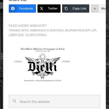
Facebook
Twitter
Copy Link
More
FILED UNDER:
KOMUNITET
TAGGED WITH:
AMBASADA E KOSOVES
,
BAJRAM REXHEPI
,
DR
,
LIBER ZIJE
,
VLORA CITAKU