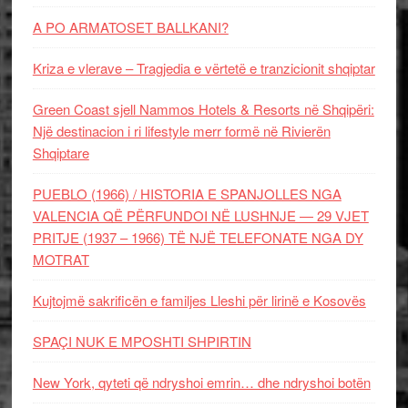
A PO ARMATOSET BALLKANI?
Kriza e vlerave – Tragjedia e vërtetë e tranzicionit shqiptar
Green Coast sjell Nammos Hotels & Resorts në Shqipëri:
Një destinacion i ri lifestyle merr formë në Rivierën
Shqiptare
PUEBLO (1966) / HISTORIA E SPANJOLLES NGA
VALENCIA QË PËRFUNDOI NË LUSHNJE — 29 VJET
PRITJE (1937 – 1966) TË NJË TELEFONATE NGA DY
MOTRAT
Kujtojmë sakrificën e familjes Lleshi për lirinë e Kosovës
SPAÇI NUK E MPOSHTI SHPIRTIN
New York, qyteti që ndryshoi emrin… dhe ndryshoi botën