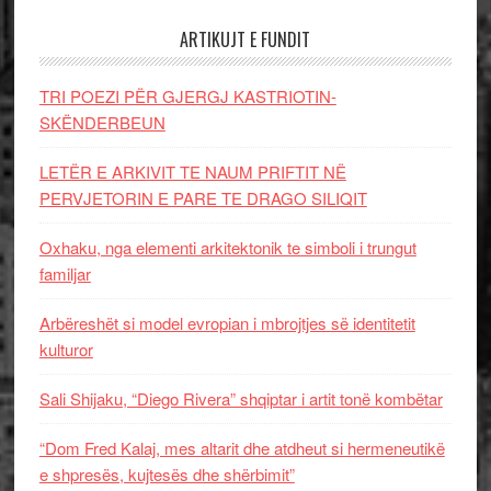
ARTIKUJT E FUNDIT
TRI POEZI PËR GJERGJ KASTRIOTIN-
SKËNDERBEUN
LETËR E ARKIVIT TE NAUM PRIFTIT NË
PERVJETORIN E PARE TE DRAGO SILIQIT
Oxhaku, nga elementi arkitektonik te simboli i trungut
familjar
Arbëreshët si model evropian i mbrojtjes së identitetit
kulturor
Sali Shijaku, “Diego Rivera” shqiptar i artit tonë kombëtar
“Dom Fred Kalaj, mes altarit dhe atdheut si hermeneutikë
e shpresës, kujtesës dhe shërbimit”