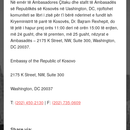
Në emër të Ambasadores Çitaku dhe stafit të Ambasadës
së Republikës së Kosovës në Uashington, DC, njoftohet
komuniteti se libri i zisë për t’i bërë nderimet e fundit ish
Kryeministrit të parë të Kosovës, Dr. Bajram Rexhepit, do
të jetë i hapur prej orës 11:00 deri në orën 15:00 të enjten,
më 24 gusht, dhe të premten, më 25 gusht, nëzyrat e
Ambasadës – 2175 K Street, NW, Suite 300, Washington,
DC 20037.
Embassy of the Republic of Kosovo
2175 K Street, NW, Suite 300
Washington, DC 20037
T:
(202) 450-2130
| F:
(202) 735-0609
Share via: