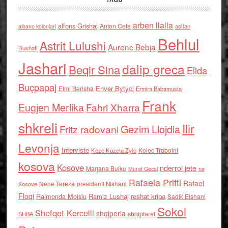
arben llalla
alfons Grishaj
Anton Cefa
asllan
albano kolonjari
Behlul
Astrit Lulushi
Aurenc Bebja
Bushati
Jashari
dalip greca
Beqir Sina
Elida
Buçpapaj
Enver Bytyci
Elmi Berisha
Ermira Babamusta
Frank
Eugjen Merlika
Fahri Xharra
shkreli
Ilir
Gezim Llojdia
Fritz radovani
Levonja
Interviste
Kolec Traboini
Keze Kozeta Zylo
kosova
Kosove
nderroi jete
Marjana Bulku
ne
Murat Gecaj
Rafaela Prifti
Rafael
Nene Tereza
Kosove
presidenti Nishani
Floqi
Raimonda Moisiu
Ramiz Lushaj
reshat kripa
Sadik Elshani
Sokol
Shefqet Kercelli
shqiperia
shqiptaret
SHBA