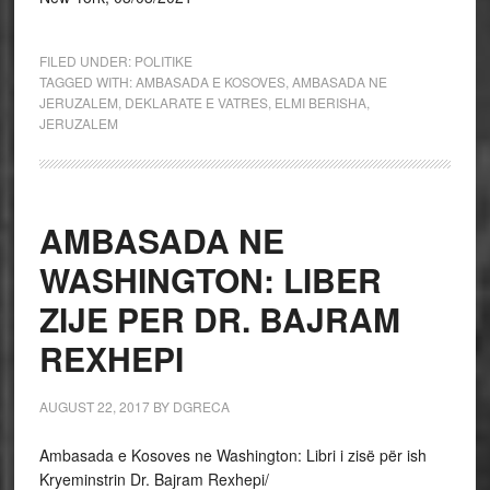
FILED UNDER:
POLITIKE
TAGGED WITH:
AMBASADA E KOSOVES
,
AMBASADA NE
JERUZALEM
,
DEKLARATE E VATRES
,
ELMI BERISHA
,
JERUZALEM
AMBASADA NE
WASHINGTON: LIBER
ZIJE PER DR. BAJRAM
REXHEPI
AUGUST 22, 2017
BY
DGRECA
Ambasada e Kosoves ne Washington: Libri i zisë për ish
Kryeminstrin Dr. Bajram Rexhepi/