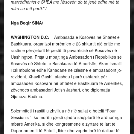
marrëdhëniet e SHBA me Kosovën do të jenë edhe më të
mira se më parë.” /
Nga Beqir SINA/
WASHINGTON D.C:
– Ambasada e Kosovës në Shtetet e
Bashkuara, organizoi mbrëmjen e 26 shkurtit një pritje me
rastin e përvjetorit të pestë të pavarësisë së Kosovës në
Uashington. Pritja u mbajt nga Ambasadori i Republikës së
Kosovës në Shtetet e Bashkuara të Amerikës, Akan Ismaili,
i cili mbulonë edhe Kanadanë në cilësinë e ambasadorit jo-
rezident, Xhavit Gashi, atasheu i parë ushtarak për
ambasadën Kosovare në Shtetet e Bashkuara të Amerikës,
zëvendes ambasadori Jetish Jashari, dhe diplomatja
Gjeneza Budima.
Solemniteti i rastiti u zhvillua në një sallat e hotelit “Four
Session’s “, ku morën pjesë qindra shqiptarë të ardhur nga
mbarë Amerika, si dhe kongresmenë e zyrtarë të lart të
Departamentit të Shtetit, lider dhe veprimtarë të dalluar të