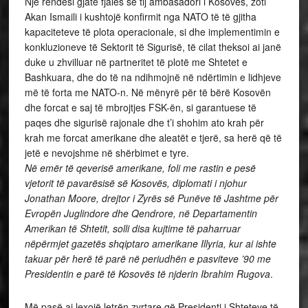
Një rëndësi gjatë fjalës së tij ambasadori i Kosovës, zoti
Akan Ismaili i kushtojë konfirmit nga NATO të të gjitha
kapaciteteve të plota operacionale, si dhe implementimin e
konkluzioneve të Sektorit të Sigurisë, të cilat theksoi ai janë
duke u zhvilluar në partneritet të plotë me Shtetet e
Bashkuara, dhe do të na ndihmojnë në ndërtimin e lidhjeve
më të forta me NATO-n. Në mënyrë për të bërë Kosovën
dhe forcat e saj të mbrojtjes FSK-ën, si garantuese të
paqes dhe sigurisë rajonale dhe t’i shohim ato krah për
krah me forcat amerikane dhe aleatët e tjerë, sa herë që të
jetë e nevojshme në shërbimet e tyre.
Në emër të qeverisë amerikane, foli me rastin e pesë
vjetorit të pavarësisë së Kosovës, diplomati i njohur
Jonathan Moore, drejtor i Zyrës së Punëve të Jashtme për
Evropën Juglindore dhe Qendrore, në Departamentin
Amerikan të Shtetit, solli disa kujtime të paharruar
nëpërmjet gazetës shqiptaro amerikane Illyria, kur ai ishte
takuar për herë të parë në periudhën e pasviteve ’90 me
Presidentin e parë të Kosovës të njderin Ibrahim Rugova
.
Më pasë ai lexojë letrën zyrtare që Presidenti i Shteteve të