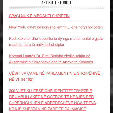
ARTIKUJT E FUNDIT
SPAÇI NUK E MPOSHTI SHPIRTIN
New York, qyteti që ndryshoi emrin… dhe ndryshoi botën
Kodi zakonor dhe isopolifonia dy nga monumentet e gjalla
madhështore të antikitetit shqiptar
Kryetari i Vatrës Dr. Elmi Berisha zhvilloi takim në
Akademinë e Shkencave dhe të Arteve të Kosovës
ÇËSHTJA ÇAME NË PARLAMENTIN E SHQIPËRISË
NË VITIN 1921
300 VJET KUJTESË DHE IDENTITET-TRYEZË E
RRUMBULLAKËT NË OSTROS TË KRAJËS PËR
SHPËRNGULJEN E ARBËRESHËVE NGA TREVA
KRAJË-SHESTAN NË ZARË TË DALMACISË