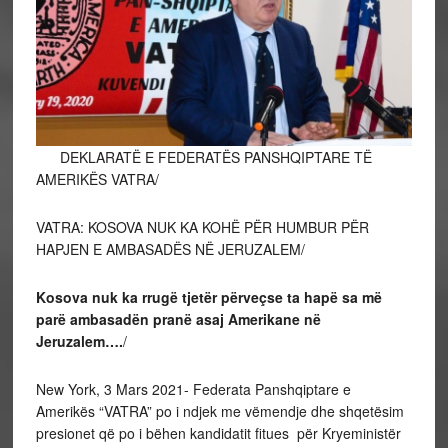
DEKLARATË E FEDERATËS PANSHQIPTARE TË
AMERIKËS VATRA/
VATRA: KOSOVA NUK KA KOHË PËR HUMBUR PËR
HAPJEN E AMBASADËS NË JERUZALEM/
Kosova nuk ka rrugë tjetër përveçse ta hapë sa më
parë ambasadën pranë asaj Amerikane në
Jeruzalem….
/
New York, 3 Mars 2021- Federata Panshqiptare e
Amerikës “VATRA” po i ndjek me vëmendje dhe shqetësim
presionet që po i bëhen kandidatit fitues për Kryeministër