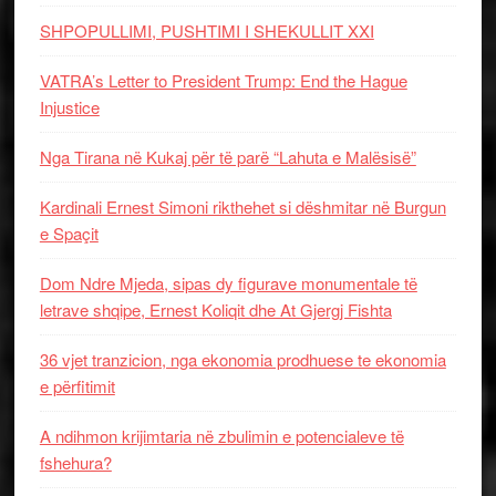
SHPOPULLIMI, PUSHTIMI I SHEKULLIT XXI
VATRA’s Letter to President Trump: End the Hague
Injustice
Nga Tirana në Kukaj për të parë “Lahuta e Malësisë”
Kardinali Ernest Simoni rikthehet si dëshmitar në Burgun
e Spaçit
Dom Ndre Mjeda, sipas dy figurave monumentale të
letrave shqipe, Ernest Koliqit dhe At Gjergj Fishta
36 vjet tranzicion, nga ekonomia prodhuese te ekonomia
e përfitimit
A ndihmon krijimtaria në zbulimin e potencialeve të
fshehura?