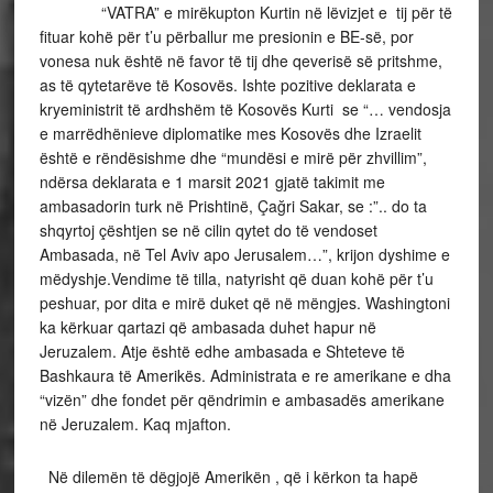
“VATRA” e mirëkupton Kurtin në lëvizjet e tij për të
fituar kohë për t’u përballur me presionin e BE-së, por
vonesa nuk është në favor të tij dhe qeverisë së pritshme,
as të qytetarëve të Kosovës. Ishte pozitive deklarata e
kryeministrit të ardhshëm të Kosovës Kurti se “… vendosja
e marrëdhënieve diplomatike mes Kosovës dhe Izraelit
është e rëndësishme dhe “mundësi e mirë për zhvillim”,
ndërsa deklarata e 1 marsit 2021 gjatë takimit me
ambasadorin turk në Prishtinë, Çağri Sakar, se :”.. do ta
shqyrtoj çështjen se në cilin qytet do të vendoset
Ambasada, në Tel Aviv apo Jerusalem…”, krijon dyshime e
mëdyshje.Vendime të tilla, natyrisht që duan kohë për t’u
peshuar, por dita e mirë duket që në mëngjes. Washingtoni
ka kërkuar qartazi që ambasada duhet hapur në
Jeruzalem. Atje është edhe ambasada e Shteteve të
Bashkaura të Amerikës. Administrata e re amerikane e dha
“vizën” dhe fondet për qëndrimin e ambasadës amerikane
në Jeruzalem. Kaq mjafton.
Në dilemën të dëgjojë Amerikën , që i kërkon ta hapë