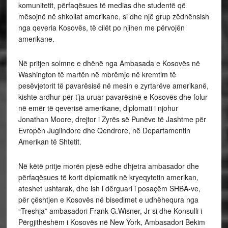
komunitetit, përfaqësues të medias dhe studentë që
mësojnë në shkollat amerikane, si dhe një grup zëdhënsish
nga qeveria Kosovës, të cilët po njihen me përvojën
amerikane.
Në pritjen solmne e dhënë nga Ambasada e Kosovës në
Washington të martën në mbrëmje në kremtim të
pesëvjetorit të pavarësisë në mesin e zyrtarëve amerikanë,
kishte ardhur për t’ja uruar pavarësinë e Kosovës dhe folur
në emër të qeverisë amerikane, diplomati i njohur
Jonathan Moore, drejtor i Zyrës së Punëve të Jashtme për
Evropën Juglindore dhe Qendrore, në Departamentin
Amerikan të Shtetit.
Në këtë pritje morën pjesë edhe dhjetra ambasador dhe
përfaqësues të korit diplomatik në kryeqytetin amerikan,
ateshet ushtarak, dhe ish i dërguari i posaçëm SHBA-ve,
për çështjen e Kosovës në bisedimet e udhëhequra nga
“Treshja” ambasadori Frank G.Wisner, Jr si dhe Konsulli i
Përgjithëshëm i Kosovës në New York, Ambasadori Bekim