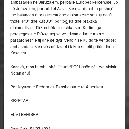
ambasadën në Jeruzalem, përballë Europës kërcënuse: Jo
në Jeruzalem, por në Tel Aviv!- Kosova duhet ta peshojë
me balancën e prakticitetit dhe diplomacisë se kujt do t’i
thotë ”PO” dhe kujt’JO”, por logjika dhe praktika
diplomatike ndërkombëtare e shkarkon Kurtin nga
përgjegjësia e PO-së sepse vendimin e kanë marrë
paraardhësit e tij dhe së dyti- vendin se ku do të vendoset
ambasada e Kosovës në Izrael i takon shtetit pritës dhe jo
Kosovës.
Kosovë, mos humb kohë! Thuaj “PO” ftesës së kryeministrit
Netanjahu!
Për Krysinë e Federatës Panshqiptare të Amerikës
KRYETARI
ELMI BERISHA
New York, 03/03/2021