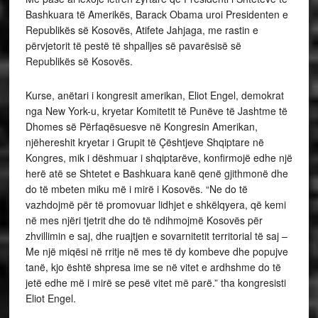
Bashkuara të Amerikës, Barack Obama uroi Presidenten e
Republikës së Kosovës, Atifete Jahjaga, me rastin e
përvjetorit të pestë të shpalljes së pavarësisë së
Republikës së Kosovës.
Kurse, anëtari i kongresit amerikan, Eliot Engel, demokrat
nga New York-u, kryetar Komitetit të Punëve të Jashtme të
Dhomes së Përfaqësuesve në Kongresin Amerikan,
njëhereshit kryetar i Grupit të Çështjeve Shqiptare në
Kongres, mik i dëshmuar i shqiptarëve, konfirmojë edhe një
herë atë se Shtetet e Bashkuara kanë qenë gjithmonë dhe
do të mbeten miku më i mirë i Kosovës. “Ne do të
vazhdojmë për të promovuar lidhjet e shkëlqyera, që kemi
në mes njëri tjetrit dhe do të ndihmojmë Kosovës për
zhvillimin e saj, dhe ruajtjen e sovarnitetit territorial të saj –
Me një miqësi në rritje në mes të dy kombeve dhe popujve
tanë, kjo është shpresa ime se në vitet e ardhshme do të
jetë edhe më i mirë se pesë vitet më parë.” tha kongresisti
Eliot Engel.