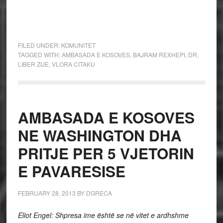
FILED UNDER:
KOMUNITET
TAGGED WITH:
AMBASADA E KOSOVES
,
BAJRAM REXHEPI
,
DR
,
LIBER ZIJE
,
VLORA CITAKU
AMBASADA E KOSOVES
NE WASHINGTON DHA
PRITJE PER 5 VJETORIN
E PAVARESISE
FEBRUARY 28, 2013
BY
DGRECA
Eliot Engel: Shpresa ime është se në vitet e ardhshme