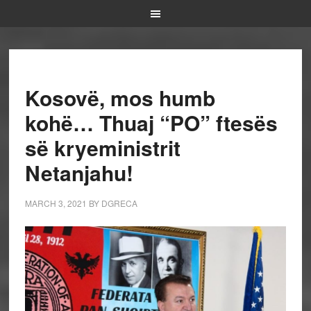
Kosovë, mos humb
kohë… Thuaj “PO” ftesës
së kryeministrit
Netanjahu!
MARCH 3, 2021
BY
DGRECA