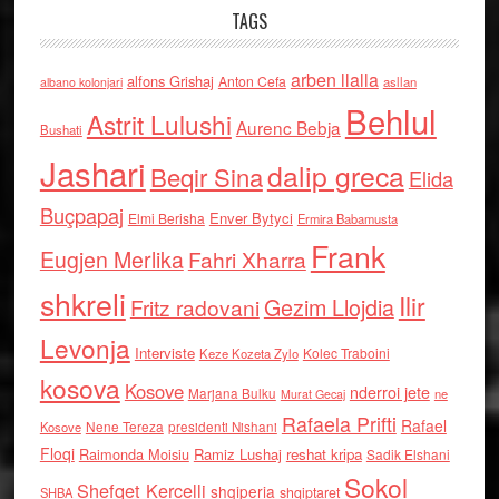
TAGS
arben llalla
alfons Grishaj
Anton Cefa
asllan
albano kolonjari
Behlul
Astrit Lulushi
Aurenc Bebja
Bushati
Jashari
dalip greca
Beqir Sina
Elida
Buçpapaj
Enver Bytyci
Elmi Berisha
Ermira Babamusta
Frank
Eugjen Merlika
Fahri Xharra
shkreli
Ilir
Gezim Llojdia
Fritz radovani
Levonja
Interviste
Kolec Traboini
Keze Kozeta Zylo
kosova
Kosove
nderroi jete
Marjana Bulku
ne
Murat Gecaj
Rafaela Prifti
Rafael
Nene Tereza
Kosove
presidenti Nishani
Floqi
Raimonda Moisiu
Ramiz Lushaj
reshat kripa
Sadik Elshani
Sokol
Shefqet Kercelli
shqiperia
shqiptaret
SHBA