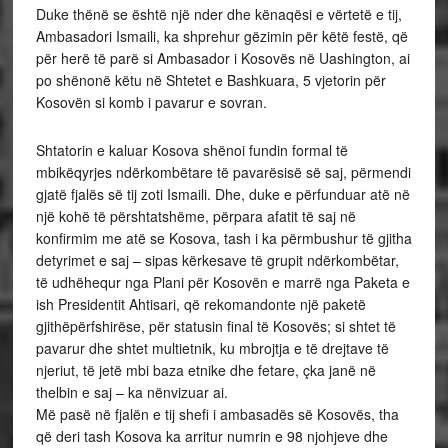
Duke thënë se është një nder dhe kënaqësi e vërtetë e tij,
Ambasadori Ismaili, ka shprehur gëzimin për këtë festë, që
për herë të parë si Ambasador i Kosovës në Uashington, ai
po shënonë këtu në Shtetet e Bashkuara, 5 vjetorin për
Kosovën si komb i pavarur e sovran.
Shtatorin e kaluar Kosova shënoi fundin formal të
mbikëqyrjes ndërkombëtare të pavarësisë së saj, përmendi
gjatë fjalës së tij zoti Ismaili. Dhe, duke e përfunduar atë në
një kohë të përshtatshëme, përpara afatit të saj në
konfirmim me atë se Kosova, tash i ka përmbushur të gjitha
detyrimet e saj – sipas kërkesave të grupit ndërkombëtar,
të udhëhequr nga Plani për Kosovën e marrë nga Paketa e
ish Presidentit Ahtisari, që rekomandonte një paketë
gjithëpërfshirëse, për statusin final të Kosovës; si shtet të
pavarur dhe shtet multietnik, ku mbrojtja e të drejtave të
njeriut, të jetë mbi baza etnike dhe fetare, çka janë në
thelbin e saj – ka nënvizuar ai.
Më pasë në fjalën e tij shefi i ambasadës së Kosovës, tha
që deri tash Kosova ka arritur numrin e 98 njohjeve dhe