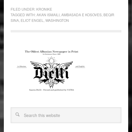
FILED UNDER:
KRONIKE
TAGGED WITH:
AKAN ISMAILI
,
AMBASADA E KOSOVES
,
BEQIR
SINA
,
ELIOT ENGEL
,
WASHINGTON