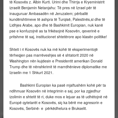
të Kosovës z. Albin Kurti. Urimi dhe Thirrja e Kryeministrit
izraelit Benjamin Netanjahu: Të pres në Izrael për të
inauguruar Ambasadën në Jeruzalem; përballë
kundërshtimeve të ashpra të Turqisë, Palestinës,si dhe të
Lidhjes Arabe, apo dhe të Bashkimit Europian, nuk kanë
pse e konfuzojnë as ta frikësojnë Kosovën, qeverinë e
pritshme të saj, institucionet shtetërore apo klasën politike!
Shteti i ri Kosovës nuk ka më kohë të eksperimentojë
tërheqjen pas marrëveshjes së 4 shtatorit 2020 në
Washington nën kujdesin e Presidentit amerikan Donald
Trump dhe të nënshkrimit të marrdhënieve diplomatike me
Izraelin me 1 Shkurt 2021.
Bashkimi Europian ka pasë mjaftushëm kohë për ta
ndihmuar Kosovën në integrimin e saj, por ka zgjedhur
izolimin e shtetit të ri, duke mos e lejuar as të udhëtojnë në
Europë qytetarët e Kosovës, siç ka bërë me agresorin e
Kosovës, Serbinë- e përkëdhelura e Brukselit.