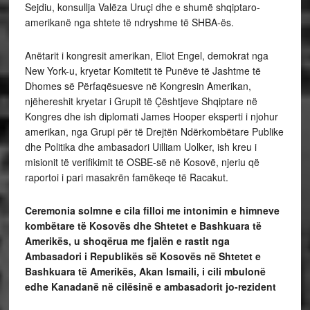
Sejdiu, konsullja Valëza Uruçi dhe e shumë shqiptaro-
amerikanë nga shtete të ndryshme të SHBA-ës.
Anëtarit i kongresit amerikan, Eliot Engel, demokrat nga
New York-u, kryetar Komitetit të Punëve të Jashtme të
Dhomes së Përfaqësuesve në Kongresin Amerikan,
njëhereshit kryetar i Grupit të Çështjeve Shqiptare në
Kongres dhe ish diplomati James Hooper eksperti i njohur
amerikan, nga Grupi për të Drejtën Ndërkombëtare Publike
dhe Politika dhe ambasadori Uilliam Uolker, ish kreu i
misionit të verifikimit të OSBE-së në Kosovë, njeriu që
raportoi i pari masakrën famëkeqe të Racakut.
Ceremonia solmne e cila filloi me intonimin e himneve
kombëtare të Kosovës dhe Shtetet e Bashkuara të
Amerikës, u shoqërua me fjalën e rastit nga
Ambasadori i Republikës së Kosovës në Shtetet e
Bashkuara të Amerikës, Akan Ismaili, i cili mbulonë
edhe Kanadanë në cilësinë e ambasadorit jo-rezident