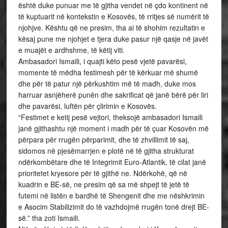
është duke punuar me të gjitha vendet në çdo kontinent në
të kuptuarit në kontekstin e Kosovës, të rritjes së numërit të
njohjve. Kështu që ne presim, tha ai të shohim rezultatin e
kësaj pune me njohjet e tjera duke pasur një qasje në javët
e muajët e ardhshme, të këtij viti.
Ambasadori Ismaili, i quajti këto pesë vjetë pavarësi,
momente të mëdha festimesh për të kërkuar më shumë
dhe për të patur një përkushtim më të madh, duke mos
harruar asnjëherë punën dhe sakrificat që janë bërë për liri
dhe pavarësi, luftën për çlirimin e Kosovës.
“Festimet e ketij pesë vejtori, theksojë ambasadori Ismaili
janë gjithashtu një moment i madh për të çuar Kosovën më
përpara për rrugën përparimit, dhe të zhvillimit të saj,
sidomos në pjesëmarrjen e plotë në të gjitha strukturat
ndërkombëtare dhe të Integrimit Euro-Atlantik, të cilat janë
prioritetet kryesore për të gjithë ne. Ndërkohë, që në
kuadrin e BE-së, ne presim që sa më shpejt të jetë të
futemi në listën e bardhë të Shengenit dhe me nëshkrimin
e Asocim Stabilizimit do të vazhdojmë rrugën tonë drejt BE-
së.” tha zoti Ismaili.