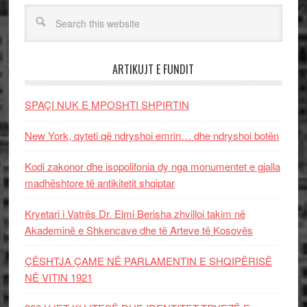
ARTIKUJT E FUNDIT
SPAÇI NUK E MPOSHTI SHPIRTIN
New York, qyteti që ndryshoi emrin… dhe ndryshoi botën
Kodi zakonor dhe isopolifonia dy nga monumentet e gjalla
madhështore të antikitetit shqiptar
Kryetari i Vatrës Dr. Elmi Berisha zhvilloi takim në
Akademinë e Shkencave dhe të Arteve të Kosovës
ÇËSHTJA ÇAME NË PARLAMENTIN E SHQIPËRISË
NË VITIN 1921