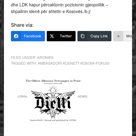
dhe LDK hapur përcaktonin pozicionin gjeopolitik –
shpallnin idenë për shtetin e Kosovës./b.j/
Share via:
Facebook
Twitter
Copy Link
More
FILED UNDER:
KRONIKE
TAGGED WITH:
AMBASADORI KOSNETT-KOSOVA-FOKUSI