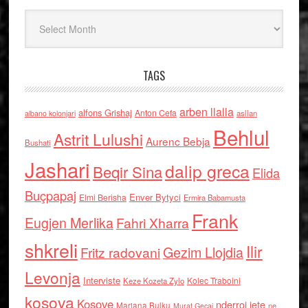
Arkiv
TAGS
arben llalla
alfons Grishaj
Anton Cefa
asllan
albano kolonjari
Behlul
Astrit Lulushi
Aurenc Bebja
Bushati
Jashari
dalip greca
Beqir Sina
Elida
Buçpapaj
Enver Bytyci
Elmi Berisha
Ermira Babamusta
Frank
Eugjen Merlika
Fahri Xharra
shkreli
Ilir
Gezim Llojdia
Fritz radovani
Levonja
Interviste
Kolec Traboini
Keze Kozeta Zylo
kosova
Kosove
nderroi jete
Marjana Bulku
ne
Murat Gecaj