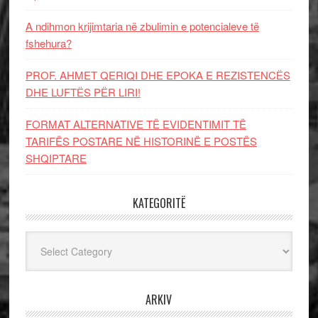
A ndihmon krijimtaria në zbulimin e potencialeve të
fshehura?
PROF. AHMET QERIQI DHE EPOKA E REZISTENCЁS
DHE LUFTЁS PЁR LIRI!
FORMAT ALTERNATIVE TË EVIDENTIMIT TË
TARIFËS POSTARE NË HISTORINË E POSTËS
SHQIPTARE
KATEGORITË
Kategoritë
ARKIV