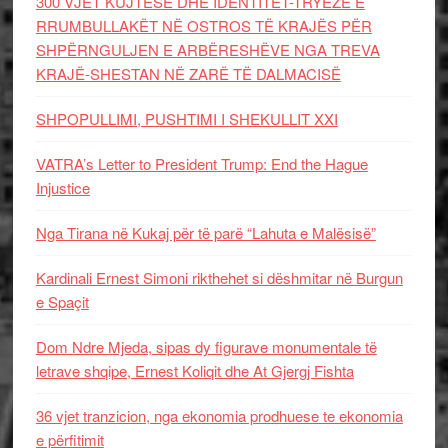
300 VJET KUJTESË DHE IDENTITET-TRYEZË E
RRUMBULLAKËT NË OSTROS TË KRAJËS PËR
SHPËRNGULJEN E ARBËRESHËVE NGA TREVA
KRAJË-SHESTAN NË ZARË TË DALMACISË
SHPOPULLIMI, PUSHTIMI I SHEKULLIT XXI
VATRA’s Letter to President Trump: End the Hague
Injustice
Nga Tirana në Kukaj për të parë “Lahuta e Malësisë”
Kardinali Ernest Simoni rikthehet si dëshmitar në Burgun
e Spaçit
Dom Ndre Mjeda, sipas dy figurave monumentale të
letrave shqipe, Ernest Koliqit dhe At Gjergj Fishta
36 vjet tranzicion, nga ekonomia prodhuese te ekonomia
e përfitimit