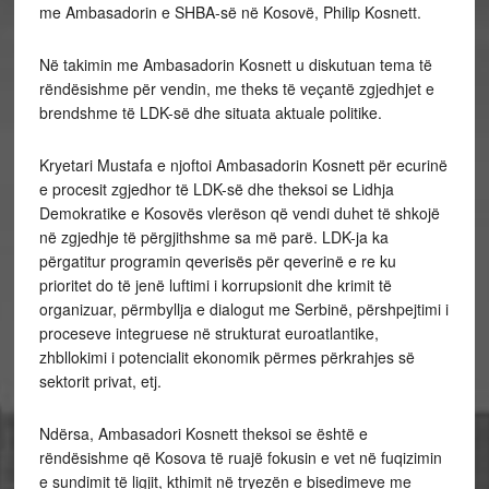
me Ambasadorin e SHBA-së në Kosovë, Philip Kosnett.
Në takimin me Ambasadorin Kosnett u diskutuan tema të
rëndësishme për vendin, me theks të veçantë zgjedhjet e
brendshme të LDK-së dhe situata aktuale politike.
Kryetari Mustafa e njoftoi Ambasadorin Kosnett për ecurinë
e procesit zgjedhor të LDK-së dhe theksoi se Lidhja
Demokratike e Kosovës vlerëson që vendi duhet të shkojë
në zgjedhje të përgjithshme sa më parë. LDK-ja ka
përgatitur programin qeverisës për qeverinë e re ku
prioritet do të jenë luftimi i korrupsionit dhe krimit të
organizuar, përmbyllja e dialogut me Serbinë, përshpejtimi i
proceseve integruese në strukturat euroatlantike,
zhbllokimi i potencialit ekonomik përmes përkrahjes së
sektorit privat, etj.
Ndërsa, Ambasadori Kosnett theksoi se është e
rëndësishme që Kosova të ruajë fokusin e vet në fuqizimin
e sundimit të ligjit, kthimit në tryezën e bisedimeve me