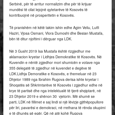
Serbinë, për të arritur normalizim dhe për të krijuar
mundësi të cilat lejojnë qytetarëve të Kosovës të
kontribuojnë në prosperitetin e Kosovës.
Të pranishëm në këtë takim ishin edhe Agim Veliu, Lutfi
Haziri, Vjosa Osmani, Vlora Dumoshi dhe Besian Mustafa,
bën të ditur njoftimi i dërguar nga LDK.
Në 3 Gusht 2019 Isa Mustafa është rizgjedhur me
aklamacion kryetar i Lidhjes Demokratike të Kosovës. Në
Kuvendin e nëntë zgjedhor mori shumicën e votave nga
355 delegatë të zgjedhur në kuvendet e degëve të
LDK.Lidhja Demoratike e Kosovës, e themeluar në 23
Dhjetor 1989 nga Ibrahim Rugova derisa ishte kryetar i
Shoqatës së Shkrimtarëve të Kosovës i zgjedhur edhe në
krye të partisë dhe nga intelektualë të tjerë shqiptarë, në
23 Dhjetor 2019 e shënon 30 vjetorin. Më shumë se
parti, LDK në fillimet e saj lindi si një lëvizje gjithëpopullore
për liri, pavarësi e demokraci, në rrethana të rënda okupimi
e të dhunës së egër. Që në atë kohë Rugova