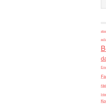
alba
asll
B
d
Env
Fa
ra
Inte
Ko