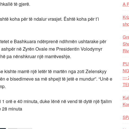
hkallë të gjerë.
A 
Kri
htë koha për të ndalur vrasjet. Është koha për t’i
shq
Gre
 Shtetet e Bashkuara ndërprenë ndihmën ushtarake për
Shq
ë ashpër në Zyrën Ovale me Presidentin Volodymyr
Riv
rdhë pa nënshkruar një marrëveshje.
PU
NG
 se kishte marrë një letër të martën nga zoti Zelenskyy
— 
yezën e bisedimeve sa më shpejt të jetë e mundur”. “Unë e
TE
ump.
Kuj
i 1 orë e 40 minuta, duke lënë në vend të dytë një fjalim
Ko
 e 28 minuta
SP