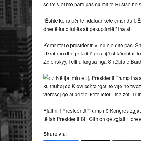
se tre vjet më parë pas sulmit të Rusisë në s
“Është koha për të ndaluar këtë çmenduri. Ës
dhënë fund luftës së pakuptimtë,” tha ai.
Komentet e presidentit vijnë një ditë pasi
Ukrainën dhe pak ditë pas një shkëmbimi t
Zelenskyy, i cili u largua nga Shtëpia e Ba
Në fjalimin e tij, Presidenti Trump tha
ku thuhej se Kievi është “gati të vijë në tr
vlerësoj që ai dërgoi këtë letër”, tha zoti Tr
Fjalimi i Presidentit Trump në Kongres zgjat
të ish Presidenti Bill Clinton që zgjati 1 orë
Share via: