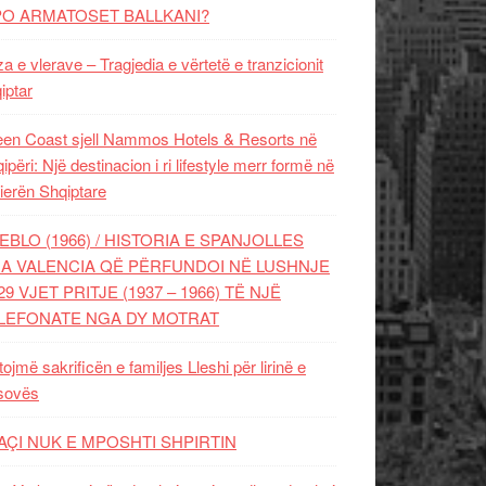
PO ARMATOSET BALLKANI?
za e vlerave – Tragjedia e vërtetë e tranzicionit
iptar
en Coast sjell Nammos Hotels & Resorts në
ipëri: Një destinacion i ri lifestyle merr formë në
ierën Shqiptare
EBLO (1966) / HISTORIA E SPANJOLLES
A VALENCIA QË PËRFUNDOI NË LUSHNJE
29 VJET PRITJE (1937 – 1966) TË NJË
LEFONATE NGA DY MOTRAT
tojmë sakrificën e familjes Lleshi për lirinë e
sovës
AÇI NUK E MPOSHTI SHPIRTIN