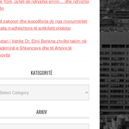
 York, qyteti që ndryshoi emrin… dhe ndryshoi
ën
i zakonor dhe isopolifonia dy nga monumentet
jalla madhështore të antikitetit shqiptar
etari i Vatrës Dr. Elmi Berisha zhvilloi takim në
deminë e Shkencave dhe të Arteve të
sovës
KATEGORITË
egoritë
ARKIV
iv