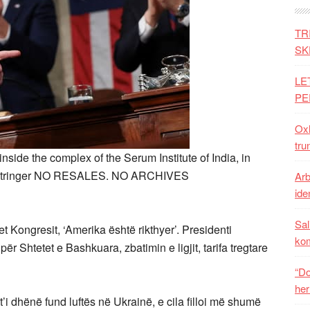
TR
SK
LE
PE
Oxh
tru
 inside the complex of the Serum Institute of India, in
/Stringer NO RESALES. NO ARCHIVES
Arb
iden
Sal
 Kongresit, ‘Amerika është rikthyer’. Presidenti
ko
për Shtetet e
Bashkuara, zbatimin e ligjit, tarifa tregtare
“Do
her
i dhënë fund luftës në Ukrainë, e cila filloi më shumë