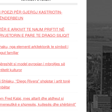
I POEZI PËR GJERGJ KASTRIOTIN-
ËNDERBEUN
TËR E ARKIVIT TE NAUM PRIFTIT NË
RVJETORIN E PARE TE DRAGO SILIQIT
aku, nga elementi arkitektonik te simboli i
ngut familjar
ëreshët si model evropian i mbrojtjes së
titetit kulturor
i Shijaku, “Diego Rivera” shqiptar i artit tonë
mbëtar
m Fred Kalaj, mes altarit dhe atdheut si
meneutikë e shpresës, kujtesës dhe shërbimit”