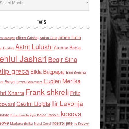
TAGS
arben llalla
alfons Grishaj
Anton Cefa
no kolonjari
Astrit Lulushi
Aurenc Bebja
an Bushati
ehlul Jashari
Beqir Sina
alip greca
Elida Buçpapaj
Elmi Berisha
Eugjen Merlika
er Bytyci
Ermira Babamusta
Frank shkreli
hri Xharra
Fritz
Ilir Levonja
Gezim Llojdia
dovani
kosova
rviste
Kolec Traboini
Keze Kozeta Zylo
sove
nderroi jete
Marjana Bulku
ne Kosove
Murat Gecaj