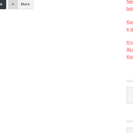
New
nk
More
bot
Kod
e g
Kry
Aka
Ko
Kat
Ark