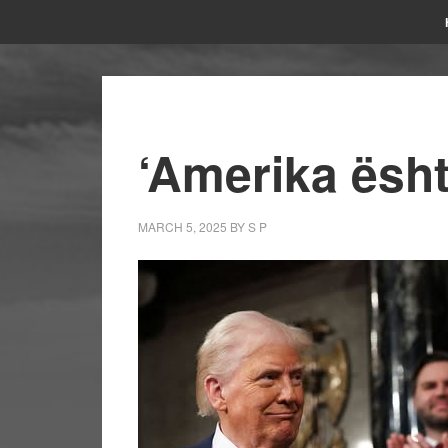
‘Amerika ësht
MARCH 5, 2025
BY
S P