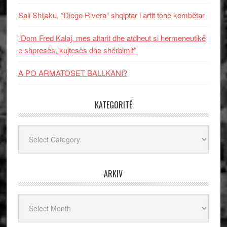
Sali Shijaku, “Diego Rivera” shqiptar i artit tonë kombëtar
“Dom Fred Kalaj, mes altarit dhe atdheut si hermeneutikë
e shpresës, kujtesës dhe shërbimit”
A PO ARMATOSET BALLKANI?
KATEGORITË
Kategoritë
ARKIV
Arkiv