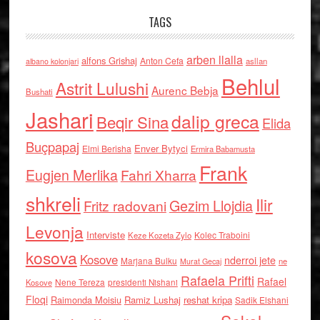
TAGS
arben llalla
alfons Grishaj
Anton Cefa
asllan
albano kolonjari
Behlul
Astrit Lulushi
Aurenc Bebja
Bushati
Jashari
dalip greca
Beqir Sina
Elida
Buçpapaj
Enver Bytyci
Elmi Berisha
Ermira Babamusta
Frank
Eugjen Merlika
Fahri Xharra
shkreli
Ilir
Gezim Llojdia
Fritz radovani
Levonja
Interviste
Kolec Traboini
Keze Kozeta Zylo
kosova
Kosove
nderroi jete
Marjana Bulku
ne
Murat Gecaj
Rafaela Prifti
Rafael
Nene Tereza
Kosove
presidenti Nishani
Floqi
Raimonda Moisiu
Ramiz Lushaj
reshat kripa
Sadik Elshani