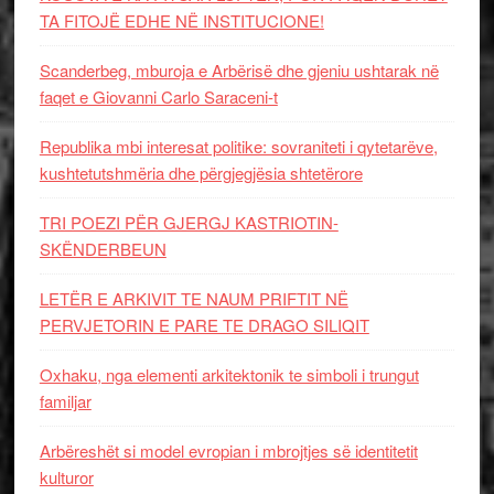
TA FITOJË EDHE NË INSTITUCIONE!
Scanderbeg, mburoja e Arbërisë dhe gjeniu ushtarak në
faqet e Giovanni Carlo Saraceni-t
Republika mbi interesat politike: sovraniteti i qytetarëve,
kushtetutshmëria dhe përgjegjësia shtetërore
TRI POEZI PËR GJERGJ KASTRIOTIN-
SKËNDERBEUN
LETËR E ARKIVIT TE NAUM PRIFTIT NË
PERVJETORIN E PARE TE DRAGO SILIQIT
Oxhaku, nga elementi arkitektonik te simboli i trungut
familjar
Arbëreshët si model evropian i mbrojtjes së identitetit
kulturor