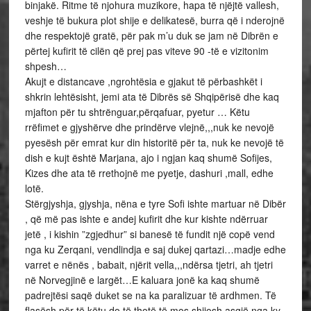
binjakë. Ritme të njohura muzikore, hapa të njëjtë vallesh,
veshje të bukura plot shije e delikatesë, burra që i nderojnë
dhe respektojë gratë, për pak m’u duk se jam në Dibrën e
përtej kufirit të cilën që prej pas viteve 90 -të e vizitonim
shpesh…
Akujt e distancave ,ngrohtësia e gjakut të përbashkët i
shkrin lehtësisht, jemi ata të Dibrës së Shqipërisë dhe kaq
mjafton për tu shtrënguar,përqafuar, pyetur … Këtu
rrëfimet e gjyshërve dhe prindërve vlejnë,,,nuk ke nevojë
pyesësh për emrat kur din historitë për ta, nuk ke nevojë të
dish e kujt është Marjana, ajo i ngjan kaq shumë Sofijes,
Kizes dhe ata të rrethojnë me pyetje, dashuri ,mall, edhe
lotë.
Stërgjyshja, gjyshja, nëna e tyre Sofi ishte martuar në Dibër
, që më pas ishte e andej kufirit dhe kur kishte ndërruar
jetë , i kishin ”zgjedhur” si banesë të fundit një copë vend
nga ku Zerqani, vendlindja e saj dukej qartazi…madje edhe
varret e nënës , babait, njërit vella,,,ndërsa tjetri, ah tjetri
në Norvegjinë e largët…E kaluara jonë ka kaq shumë
padrejtësi saqë duket se na ka paralizuar të ardhmen. Të
flasësh për të këtu do të thotë të mos shijosh asgjë nga ky