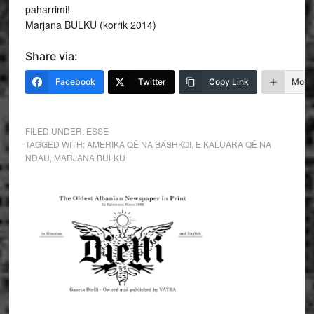
paharrimi!
Marjana BULKU (korrik 2014)
Share via:
Facebook
Twitter
Copy Link
More
FILED UNDER:
ESSE
TAGGED WITH:
AMERIKA QË NA BASHKOI
,
E KALUARA QË NA
NDAU
,
MARJANA BULKU