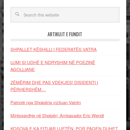
ARTIKUJT E FUNDIT
SHPALLET KËSHILLI I FEDERATËS VATRA
LUMI SI UDHË E NDRYSHIM NË POEZINË
AGOLLIANE
ZËMËRIM DHE PAS VDEKJES! DISIDENTI I
PËRHERSHËM…
Patriotë nga Shqipëria vizituan Vatrën
Mirëseardhje në Shqipëri, Ambasador Eric Wendt
KOSOVA E KA FITUAR LUFTËN, POR PAQEN DUHET