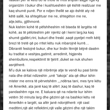
organizim i bukur dhe i kushtueshëm që është realizuar me
kaq shumë punë. Por e ndjen thellë se ajo është aty në
këtë sallë, ka shtegëtuar me ne, shtegëton me ne,
atje,këtu, gjithmonë.
Nuk kishim kohë të pëfshiheshim në biseda të largëta në
kohë, as të pëloteshim për njerëz që i kemi larg,ka kaq
shumë gjallëri,rini, bukuri dhe freski ,saqë pyetjet rreth këtij
brezi të tretë që po rritet këtu nuk mbarojnë kurrë…
Dibranët festojnë bukur, dhe kur lindin fëmijë bëjnë dasëm
ku traditat e veshjes,gatimit, arredimit, higjenës
shembullore,respektimit të tjetrit ,duket se nuk shuhen
asnjëherë.
M’u duk se kalova një mbrëmje atje te vendi ku pasi binte
nata dhe dritat ndizeshin ,unë ”takoja” ata që dikur ishin
mister me emra të përvetshëm ,,,ndërsa tani, mes tyre këtu
në Amerikë, ata janë kaq të afërt ,kaq të dashur, kaq të
pandashëm nga ne. E kaluara që na ndante kur ishim
vetëm 30 minuta larg dhe gëzimi që na bashkoi këtu në
Amerikën e largët, sa afër janë ndonjëherë: një cast
meditimi,një akt reflektimi,një valle gëzimi dhe një takim