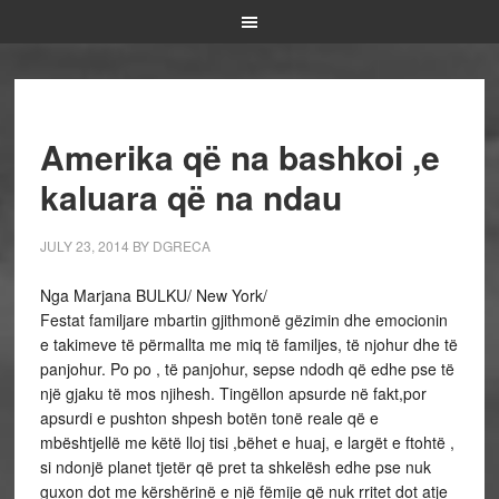
Amerika që na bashkoi ,e
kaluara që na ndau
JULY 23, 2014
BY
DGRECA
Nga Marjana BULKU/ New York/
Festat familjare mbartin gjithmonë gëzimin dhe emocionin
e takimeve të përmallta me miq të familjes, të njohur dhe të
panjohur. Po po , të panjohur, sepse ndodh që edhe pse të
një gjaku të mos njihesh. Tingëllon apsurde në fakt,por
apsurdi e pushton shpesh botën tonë reale që e
mbështjellë me këtë lloj tisi ,bëhet e huaj, e largët e ftohtë ,
si ndonjë planet tjetër që pret ta shkelësh edhe pse nuk
guxon dot me kërshërinë e një fëmije që nuk rritet dot atje