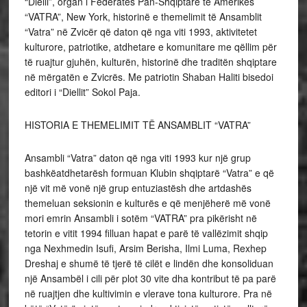
“Dielli”, organ i Federatës Pan-Shqiptare të Amerikës
“VATRA”, New York, historinë e themelimit të Ansamblit
“Vatra” në Zvicër që daton që nga viti 1993, aktivitetet
kulturore, patriotike, atdhetare e komunitare me qëllim për
të ruajtur gjuhën, kulturën, historinë dhe traditën shqiptare
në
mërgatën e Zvicrës. Me patriotin Shaban Haliti bisedoi
editori i “Diellit” Sokol Paja.
HISTORIA E THEMELIMIT TË ANSAMBLIT “VATRA”
Ansambli “Vatra” daton që nga viti 1993 kur një grup
bashkëatdhetarësh formuan Klubin shqiptarë “Vatra” e që
një vit më vonë një grup entuziastësh dhe artdashës
themeluan seksionin e kulturës e që menjëherë më vonë
mori emrin Ansambli i sotëm “VATRA” pra pikërisht në
tetorin e vitit 1994 filluan hapat e parë të vallëzimit shqip
nga Nexhmedin Isufi, Arsim Berisha, Ilmi Luma, Rexhep
Dreshaj e shumë të tjerë të cilët e lindën dhe konsoliduan
një Ansambël i cili për plot 30 vite dha kontribut të pa parë
në ruajtjen dhe kultivimin e vlerave tona kulturore. Pra në