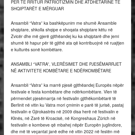
PËR TË RRITUR PATRIOTIZMIN DHE ATDHETARINË TE
SHQIPTARËT E MËRGUAR
Ansambli “Vatra” ka bashkëpunim me shumë Ansamble
shqiptare, shkolla shqipe e shoqata shqiptare këtu në
Zvicër dhe më gjerë gjithëandej ku ka shqiptarë dhe jemi
shumë të hapur për të gjithë ata që kontribuojnë në ruajtjen
e kulturës sonë kombëtare.
ANSAMBLI “VATRA”, VLERËSIMET DHE PJESËMARRJET
NË AKTIVITETE KOMBËTARE E NDËRKOMBËTARE
Ansambli “Vatra” ka marrë pjesë gjithëandej Europës nëpër
festivale e festa kombëtare dhe ndërkombëtare. Vlen të
përmendet pjesëmarrja në festivalin gjithëkombëtarë të
Berlinit në vitin ku Vatra mori çmimin e parë të jurisë, pastaj
festivalin e Gjirokastrës në 2009 disa herë në festivalin e
Klinës, në Zarë të Kroacisë, në Kongreshaus Zürich në
festivalin e kombeve që mbahej nëpër Europën juglindore,
dhe më të veçantat janë edhe në vitin 2022 në festën më