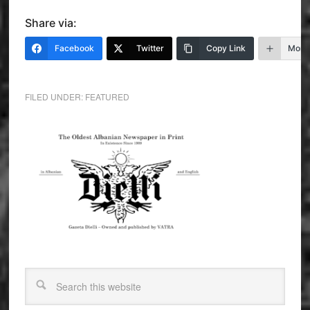
Share via:
Facebook
Twitter
Copy Link
More
FILED UNDER:
FEATURED