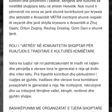
kultivimi dhe prezentimi i valleve, këngëve dhe kulturës së
mirëfilltë shqiptare këtu në shtetin Helvetik. Nuk mund ti
përmendi me emra se janë shumë kontributorë por kryesia
dhe aktivistët e Ansamblit VATRA meritojnë shumë respekt
të veçantë dhe janë shtylla kryesore e Ansamblit si Zhuj
Gashi, Driton Zeqiraj, Rexhep Dreshaj, Gzim Dani e shumë
tjerë.
ROLI I “VATRËS” NË KOMUNITETIN SHQIPTAR PËR
RUAJTJEN E TRADITAVE E KULTURËS KOMBËTARE
Vatra ka luajtur një rol jashtëzakonisht të madh në rajtjen
dhe përcjellja e vlerave tona te gjeneratat e reja që lindin
dhe rriten këtu. Pra thjeshtë kontributi dhe përkushtimi i
ruajtjes së gjuhës, traditave dhe vlerave tona kombëtare
posaçërisht te gjeneratat e reja. Ne motivojmë, rekrutojmë
dhe ua mësojmë fëmijëve vallet, këngët, recitimet dhe
gjuhën shqipe.
BASHKËPUNIMI ME ORGANIZATAT E TJERA SHQIPTARE