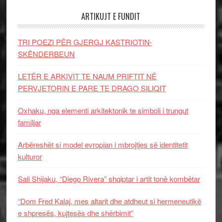
ARTIKUJT E FUNDIT
TRI POEZI PËR GJERGJ KASTRIOTIN-
SKËNDERBEUN
LETËR E ARKIVIT TE NAUM PRIFTIT NË
PERVJETORIN E PARE TE DRAGO SILIQIT
Oxhaku, nga elementi arkitektonik te simboli i trungut
familjar
Arbëreshët si model evropian i mbrojtjes së identitetit
kulturor
Sali Shijaku, “Diego Rivera” shqiptar i artit tonë kombëtar
“Dom Fred Kalaj, mes altarit dhe atdheut si hermeneutikë
e shpresës, kujtesës dhe shërbimit”