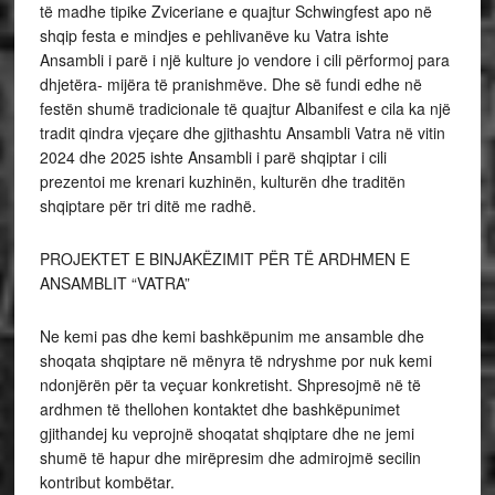
të madhe tipike Zviceriane e quajtur Schwingfest apo në
shqip festa e mindjes e pehlivanëve ku Vatra ishte
Ansambli i parë i një kulture jo vendore i cili përformoj para
dhjetëra- mijëra të pranishmëve. Dhe së fundi edhe në
festën shumë tradicionale të quajtur Albanifest e cila ka një
tradit qindra vjeçare dhe gjithashtu Ansambli Vatra në vitin
2024 dhe 2025 ishte Ansambli i parë shqiptar i cili
prezentoi me krenari kuzhinën, kulturën dhe traditën
shqiptare për tri ditë me radhë.
PROJEKTET E BINJAKËZIMIT PËR TË ARDHMEN E
ANSAMBLIT “VATRA”
Ne kemi pas dhe kemi bashkëpunim me ansamble dhe
shoqata shqiptare në mënyra të ndryshme por nuk kemi
ndonjërën për ta veçuar konkretisht. Shpresojmë në të
ardhmen të thellohen kontaktet dhe bashkëpunimet
gjithandej ku veprojnë shoqatat shqiptare dhe ne jemi
shumë të hapur dhe mirëpresim dhe admirojmë secilin
kontribut kombëtar.