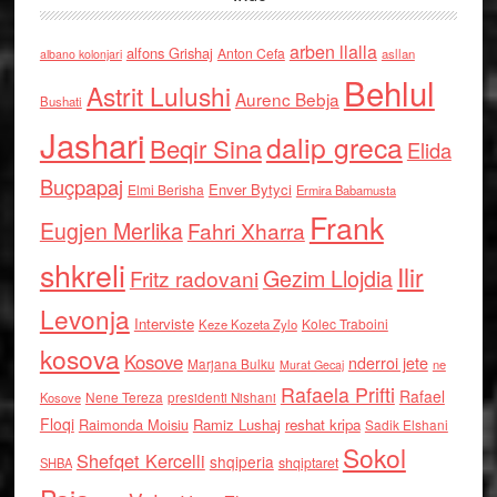
arben llalla
alfons Grishaj
Anton Cefa
asllan
albano kolonjari
Behlul
Astrit Lulushi
Aurenc Bebja
Bushati
Jashari
dalip greca
Beqir Sina
Elida
Buçpapaj
Enver Bytyci
Elmi Berisha
Ermira Babamusta
Frank
Eugjen Merlika
Fahri Xharra
shkreli
Ilir
Gezim Llojdia
Fritz radovani
Levonja
Interviste
Kolec Traboini
Keze Kozeta Zylo
kosova
Kosove
nderroi jete
Marjana Bulku
ne
Murat Gecaj
Rafaela Prifti
Rafael
Nene Tereza
Kosove
presidenti Nishani
Floqi
Raimonda Moisiu
Ramiz Lushaj
reshat kripa
Sadik Elshani
Sokol
Shefqet Kercelli
shqiperia
shqiptaret
SHBA