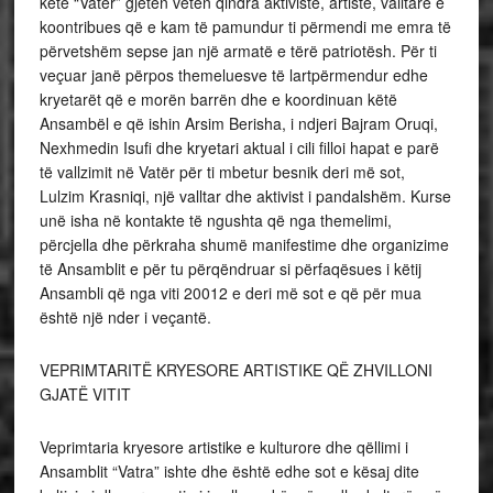
këtë “Vatër” gjetën veten qindra aktivistë, artistë, valltarë e
koontribues që e kam të pamundur ti përmendi me emra të
përvetshëm sepse jan një armatë e tërë patriotësh. Për ti
veçuar janë përpos themeluesve të lartpërmendur edhe
kryetarët që e morën barrën dhe e koordinuan këtë
Ansambël e që ishin Arsim Berisha, i ndjeri Bajram Oruqi,
Nexhmedin Isufi dhe kryetari aktual i cili filloi hapat e parë
të vallzimit në Vatër për ti mbetur besnik deri më sot,
Lulzim Krasniqi, një valltar dhe aktivist i pandalshëm. Kurse
unë isha në kontakte të ngushta që nga themelimi,
përcjella dhe përkraha shumë manifestime dhe organizime
të Ansamblit e për tu përqëndruar si përfaqësues i këtij
Ansambli që nga viti 20012 e deri më sot e që për mua
është një nder i veçantë.
VEPRIMTARITË KRYESORE ARTISTIKE QË ZHVILLONI
GJATË VITIT
Veprimtaria kryesore artistike e kulturore dhe qëllimi i
Ansamblit “Vatra” ishte dhe është edhe sot e kësaj dite