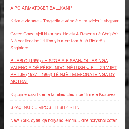
A PO ARMATOSET BALLKANI?
Kriza e vlerave – Tragjedia e vërtetë e tranzicionit shqiptar
Green Coast sjell Nammos Hotels & Resorts në Shqipëri:
Një destinacion i ri lifestyle merr formë në Rivierën
Shqiptare
PUEBLO (1966) / HISTORIA E SPANJOLLES NGA
VALENCIA QË PËRFUNDOI NË LUSHNJE — 29 VJET
PRITJE (1937 – 1966) TË NJË TELEFONATE NGA DY
MOTRAT
Kujtojmë sakrificën e familjes Lleshi për lirinë e Kosovës
SPAÇI NUK E MPOSHTI SHPIRTIN
New York, qyteti që ndryshoi emrin… dhe ndryshoi botën