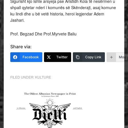
Sigurisht kjo ishte arsyeja pse Aristidh Kola të nesërmen u
shpall qytetar nderi i komunës së Skënderajt, asaj komune
ku lindi dhe u bë vetë historia, heroi legjendar Adem
Jashari.
Prof. Begzad Dhe Prof.Myrvete Baliu
Share via:
Facebook
Twitter
Copy Link
More
FILED UNDER:
KULTURE