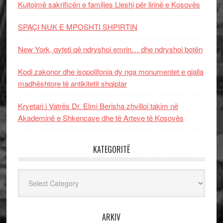
Kujtojmë sakrificën e familjes Lleshi për lirinë e Kosovës
SPAÇI NUK E MPOSHTI SHPIRTIN
New York, qyteti që ndryshoi emrin… dhe ndryshoi botën
Kodi zakonor dhe isopolifonia dy nga monumentet e gjalla
madhështore të antikitetit shqiptar
Kryetari i Vatrës Dr. Elmi Berisha zhvilloi takim në
Akademinë e Shkencave dhe të Arteve të Kosovës
KATEGORITË
Kategoritë
ARKIV