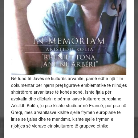
Në fund të Javës së kulturës arvanite, pamë edhe një film
dokumentar për njërin prej figurave emblematike të rilindjes
shpirtërore arvanitase të kohës sonë. Ishte fjala për
avokatin dhe dijetarin e përma¬save kulturore europiane
Aristidh Kolën, jo pse kishte studiuar në Francë, por pse në
Greqi, mes arvanitasve kishte sjellë frymën europiane të
lirisë së fjalës dhe të mendimit, kishte sjellë frymën e
njohjes së vlerave etnokulturore të grupeve
etnike.