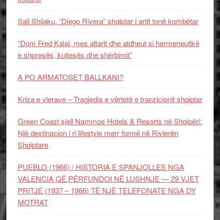
Sali Shijaku, “Diego Rivera” shqiptar i artit tonë kombëtar
“Dom Fred Kalaj, mes altarit dhe atdheut si hermeneutikë
e shpresës, kujtesës dhe shërbimit”
A PO ARMATOSET BALLKANI?
Kriza e vlerave – Tragjedia e vërtetë e tranzicionit shqiptar
Green Coast sjell Nammos Hotels & Resorts në Shqipëri:
Një destinacion i ri lifestyle merr formë në Rivierën
Shqiptare
PUEBLO (1966) / HISTORIA E SPANJOLLES NGA
VALENCIA QË PËRFUNDOI NË LUSHNJE — 29 VJET
PRITJE (1937 – 1966) TË NJË TELEFONATE NGA DY
MOTRAT