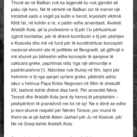
Thonë se në Ballkan nuk ka legjendë ku nuk gjendet së
paku një hero. Në të vërtetë në Ballkan zor të merret një
iniciativë sado e vogël pa kultin e heroit, kryesisht viktimë.
Këtë fat, në kohën e re, e patën edhe arvanitasit. Avokati
Aristidh Kola, që la profesionin e tij për t’iu përkushtuar
zgjimit kombëtar, për të dhënë kontributin e tij për çështjen
e Kosovës dhe më në fund për të kundërshtuar konceptet
nacional-shovini¬ste të politikës së Beogradit, që gjithnjë e
më shumë po bëheshin edhe koncepte të qarqeve të
caktuara greke, papritmas vdiq ‘nga një sëmundje e
pashërueshme’(!). Ndonëse nuk thuhej në film, lajmi për
helmimin e tij nga qarqet zyrtare greke, pikërisht ashtu
sikur u helmua Papa Kristo Negovani në fillim të shekullit
XX, tashmë është dhënë disa herë. Për arvanitët Nëna
Terezë dhe Aristidh Kola janë dy heronj të përjetshëm –
pëshpëritnin të pranishmit me lot në sy! ‘Ne e dimë se edhe
ju keni shumë respekt për Nënën Tereze, por mund të
themi se ai që është Adem Jashari për Ju në Kosovë, për
Ne në Greqi është Aristidh Kola.’