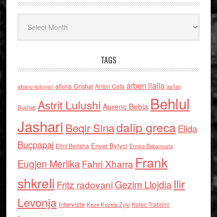
Arkiv
TAGS
arben llalla
alfons Grishaj
Anton Cefa
asllan
albano kolonjari
Behlul
Astrit Lulushi
Aurenc Bebja
Bushati
Jashari
dalip greca
Beqir Sina
Elida
Buçpapaj
Enver Bytyci
Elmi Berisha
Ermira Babamusta
Frank
Eugjen Merlika
Fahri Xharra
shkreli
Ilir
Gezim Llojdia
Fritz radovani
Levonja
Interviste
Kolec Traboini
Keze Kozeta Zylo