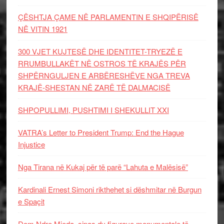
ÇËSHTJA ÇAME NË PARLAMENTIN E SHQIPËRISË
NË VITIN 1921
300 VJET KUJTESË DHE IDENTITET-TRYEZË E
RRUMBULLAKËT NË OSTROS TË KRAJËS PËR
SHPËRNGULJEN E ARBËRESHËVE NGA TREVA
KRAJË-SHESTAN NË ZARË TË DALMACISË
SHPOPULLIMI, PUSHTIMI I SHEKULLIT XXI
VATRA’s Letter to President Trump: End the Hague
Injustice
Nga Tirana në Kukaj për të parë “Lahuta e Malësisë”
Kardinali Ernest Simoni rikthehet si dëshmitar në Burgun
e Spaçit
Dom Ndre Mjeda, sipas dy figurave monumentale të