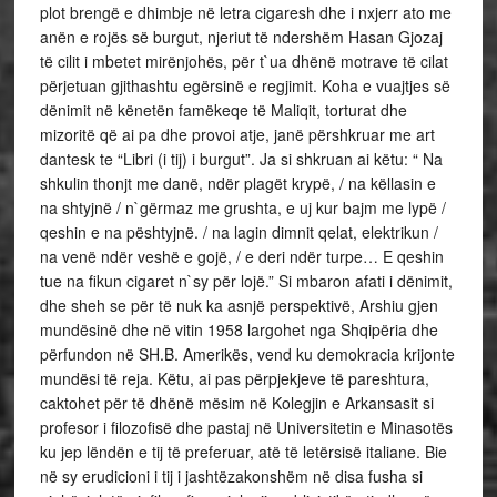
plot brengë e dhimbje në letra cigaresh dhe i nxjerr ato me
anën e rojës së burgut, njeriut të ndershëm Hasan Gjozaj
të cilit i mbetet mirënjohës, për t`ua dhënë motrave të cilat
përjetuan gjithashtu egërsinë e regjimit. Koha e vuajtjes së
dënimit në kënetën famëkeqe të Maliqit, torturat dhe
mizoritë që ai pa dhe provoi atje, janë përshkruar me art
dantesk te “Libri (i tij) i burgut”. Ja si shkruan ai këtu: “ Na
shkulin thonjt me danë, ndër plagët krypë, / na këllasin e
na shtyjnë / n`gërmaz me grushta, e uj kur bajm me lypë /
qeshin e na pështyjnë. / na lagin dimnit qelat, elektrikun /
na venë ndër veshë e gojë, / e deri ndër turpe… E qeshin
tue na fikun cigaret n`sy për lojë.” Si mbaron afati i dënimit,
dhe sheh se për të nuk ka asnjë perspektivë, Arshiu gjen
mundësinë dhe në vitin 1958 largohet nga Shqipëria dhe
përfundon në SH.B. Amerikës, vend ku demokracia krijonte
mundësi të reja. Këtu, ai pas përpjekjeve të pareshtura,
caktohet për të dhënë mësim në Kolegjin e Arkansasit si
profesor i filozofisë dhe pastaj në Universitetin e Minasotës
ku jep lëndën e tij të preferuar, atë të letërsisë italiane. Bie
në sy erudicioni i tij i jashtëzakonshëm në disa fusha si