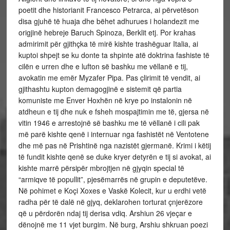
poetit dhe historianit Francesco Petrarca, ai përvetëson
disa gjuhë të huaja dhe bëhet adhurues i holandezit me
origjinë hebreje Baruch Spinoza, Berklit etj. Por krahas
admirimit për gjithçka të mirë kishte trashëguar Italia, ai
kuptoi shpejt se ku donte ta shpinte atë doktrina fashiste të
cilën e urren dhe e lufton së bashku me vëllanë e tij,
avokatin me emër Myzafer Pipa. Pas çlirimit të vendit, ai
gjithashtu kupton demagogjinë e sistemit që partia
komuniste me Enver Hoxhën në krye po instalonin në
atdheun e tij dhe nuk e fsheh mospajtimin me të, gjersa në
vitin 1946 e arrestojnë së bashku me të vëllanë i cili pak
më parë kishte qenë i internuar nga fashistët në Ventotene
dhe më pas në Prishtinë nga nazistët gjermanë. Krimi i këtij
të fundit kishte qenë se duke kryer detyrën e tij si avokat, ai
kishte marrë përsipër mbrojtjen në gjyqin special të
“armiqve të popullit”, pjesëmarrës në grupin e deputetëve.
Në pohimet e Koçi Xoxes e Vaskë Kolecit, kur u erdhi vetë
radha për të dalë në gjyq, deklarohen torturat çnjerëzore
që u përdorën ndaj tij derisa vdiq. Arshiun 26 vjeçar e
dënojnë me 11 vjet burgim. Në burg, Arshiu shkruan poezi