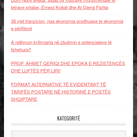
letrave shqipe, Ernest Koliqit dhe At Gjergj Fishta
36 vjet tranzicion, nga ekonomia prodhuese te ekonomia
e përfitimit
A ndihmon krijimtaria në zbulimin e potencialeve të
fshehura?
PROF. AHMET QERIQI DHE EPOKA E REZISTENCЁS
DHE LUFTЁS PЁR LIRI!
FORMAT ALTERNATIVE TË EVIDENTIMIT TË
TARIFËS POSTARE NË HISTORINË E POSTËS
SHQIPTARE
KATEGORITË
Kategoritë