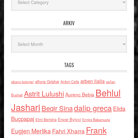
ARKIV
Arkiv
TAGS
arben llalla
alfons Grishaj
Anton Cefa
asllan
albano kolonjari
Behlul
Astrit Lulushi
Aurenc Bebja
Bushati
Jashari
dalip greca
Beqir Sina
Elida
Buçpapaj
Enver Bytyci
Elmi Berisha
Ermira Babamusta
Frank
Eugjen Merlika
Fahri Xharra