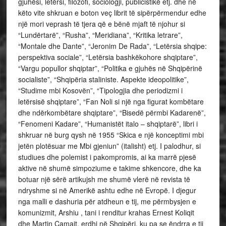
gjuhësi, letërsi, filozofi, sociologji, publicistikë etj. dhe në
këto vite shkruan e boton veç librit të sipërpërmendur edhe
një mori veprash të tjera që e bënë mjaft të njohur si
“Lundërtarë”, “Rusha”, “Meridiana”, “Kritika letrare”,
“Montale dhe Dante”, “Jeronim De Rada”, “Letërsia shqipe:
perspektiva sociale”, “Letërsia bashkëkohore shqiptare”,
“Vargu popullor shqiptar”, “Politika e gjuhës në Shqipërinë
socialiste”, “Shqipëria staliniste. Aspekte ideopolitike”,
“Studime mbi Kosovën”, “Tipologjia dhe periodizmi i
letërsisë shqiptare”, “Fan Noli si një nga figurat kombëtare
dhe ndërkombëtare shqiptare”, “Bisedë përmbi Kadarenë”,
“Fenomeni Kadare”, “Humanistët italo – shqiptarë”, libri i
shkruar në burg qysh në 1955 “Skica e një konceptimi mbi
jetën plotësuar me Mbi gjeniun” (italisht) etj. I palodhur, si
studiues dhe polemist i pakompromis, ai ka marrë pjesë
aktive në shumë simpoziume e takime shkencore, dhe ka
botuar një sërë artikujsh me shumë vlerë në revista të
ndryshme si në Amerikë ashtu edhe në Evropë. I djegur
nga malli e dashuria për atdheun e tij, me përmbysjen e
komunizmit, Arshiu , tani i renditur krahas Ernest Koliqit
dhe Martin Camajt, erdhi në Shqipëri, ku pa se ëndrra e tij