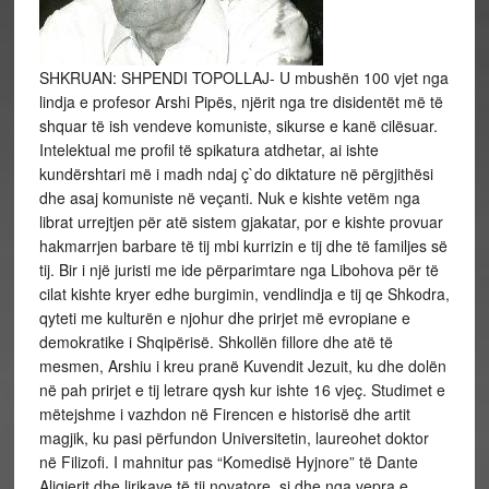
SHKRUAN: SHPENDI TOPOLLAJ- U mbushën 100 vjet nga
lindja e profesor Arshi Pipës, njërit nga tre disidentët më të
shquar të ish vendeve komuniste, sikurse e kanë cilësuar.
Intelektual me profil të spikatura atdhetar, ai ishte
kundërshtari më i madh ndaj ç`do diktature në përgjithësi
dhe asaj komuniste në veçanti. Nuk e kishte vetëm nga
librat urrejtjen për atë sistem gjakatar, por e kishte provuar
hakmarrjen barbare të tij mbi kurrizin e tij dhe të familjes së
tij. Bir i një juristi me ide përparimtare nga Libohova për të
cilat kishte kryer edhe burgimin, vendlindja e tij qe Shkodra,
qyteti me kulturën e njohur dhe prirjet më evropiane e
demokratike i Shqipërisë. Shkollën fillore dhe atë të
mesmen, Arshiu i kreu pranë Kuvendit Jezuit, ku dhe dolën
në pah prirjet e tij letrare qysh kur ishte 16 vjeç. Studimet e
mëtejshme i vazhdon në Firencen e historisë dhe artit
magjik, ku pasi përfundon Universitetin, laureohet doktor
në Filizofi. I mahnitur pas “Komedisë Hyjnore” të Dante
Aligierit dhe lirikave të tij novatore, si dhe nga vepra e