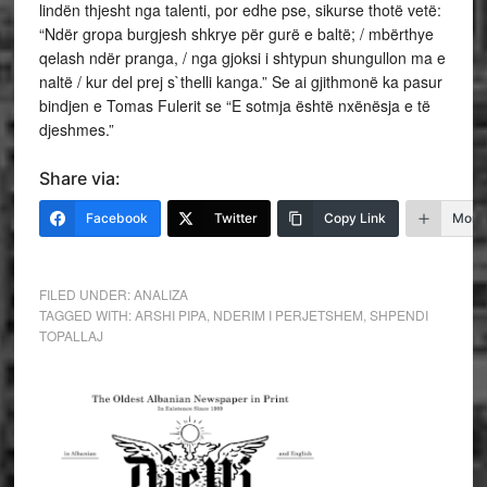
lindën thjesht nga talenti, por edhe pse, sikurse thotë vetë:
“Ndër gropa burgjesh shkrye për gurë e baltë; / mbërthye
qelash ndër pranga, / nga gjoksi i shtypun shungullon ma e
naltë / kur del prej s`thelli kanga.” Se ai gjithmonë ka pasur
bindjen e Tomas Fulerit se “E sotmja është nxënësja e të
djeshmes.”
Share via:
Facebook
Twitter
Copy Link
More
FILED UNDER:
ANALIZA
TAGGED WITH:
ARSHI PIPA
,
NDERIM I PERJETSHEM
,
SHPENDI
TOPALLAJ