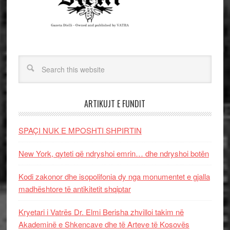
ARTIKUJT E FUNDIT
SPAÇI NUK E MPOSHTI SHPIRTIN
New York, qyteti që ndryshoi emrin… dhe ndryshoi botën
Kodi zakonor dhe isopolifonia dy nga monumentet e gjalla
madhështore të antikitetit shqiptar
Kryetari i Vatrës Dr. Elmi Berisha zhvilloi takim në
Akademinë e Shkencave dhe të Arteve të Kosovës