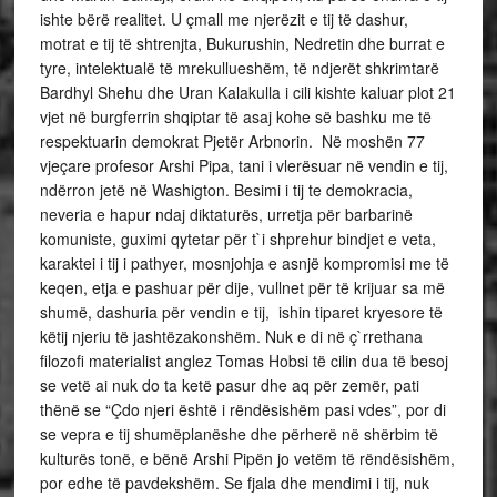
ishte bërë realitet. U çmall me njerëzit e tij të dashur,
motrat e tij të shtrenjta, Bukurushin, Nedretin dhe burrat e
tyre, intelektualë të mrekullueshëm, të ndjerët shkrimtarë
Bardhyl Shehu dhe Uran Kalakulla i cili kishte kaluar plot 21
vjet në burgferrin shqiptar të asaj kohe së bashku me të
respektuarin demokrat Pjetër Arbnorin. Në moshën 77
vjeçare profesor Arshi Pipa, tani i vlerësuar në vendin e tij,
ndërron jetë në Washigton. Besimi i tij te demokracia,
neveria e hapur ndaj diktaturës, urretja për barbarinë
komuniste, guximi qytetar për t`i shprehur bindjet e veta,
karaktei i tij i pathyer, mosnjohja e asnjë kompromisi me të
keqen, etja e pashuar për dije, vullnet për të krijuar sa më
shumë, dashuria për vendin e tij, ishin tiparet kryesore të
këtij njeriu të jashtëzakonshëm. Nuk e di në ç`rrethana
filozofi materialist anglez Tomas Hobsi të cilin dua të besoj
se vetë ai nuk do ta ketë pasur dhe aq për zemër, pati
thënë se “Çdo njeri është i rëndësishëm pasi vdes”, por di
se vepra e tij shumëplanëshe dhe përherë në shërbim të
kulturës tonë, e bënë Arshi Pipën jo vetëm të rëndësishëm,
por edhe të pavdekshëm. Se fjala dhe mendimi i tij, nuk