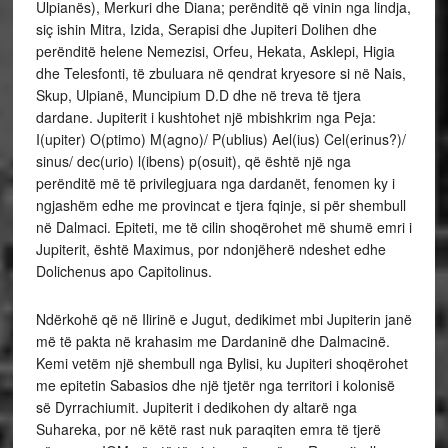
Ulpianës), Merkuri dhe Diana; perënditë që vinin nga lindja,
siç ishin Mitra, Izida, Serapisi dhe Jupiteri Dolihen dhe
perënditë helene Nemezisi, Orfeu, Hekata, Asklepi, Higia
dhe Telesfonti, të zbuluara në qendrat kryesore si në Nais,
Skup, Ulpianë, Muncipium D.D dhe në treva të tjera
dardane. Jupiterit i kushtohet një mbishkrim nga Peja:
I(upiter) O(ptimo) M(agno)/ P(ublius) Ael(ius) Cel(erinus?)/
sinus/ dec(urio) l(ibens) p(osuit), që është një nga
perënditë më të privilegjuara nga dardanët, fenomen ky i
ngjashëm edhe me provincat e tjera fqinje, si për shembull
në Dalmaci. Epiteti, me të cilin shoqërohet më shumë emri i
Jupiterit, është Maximus, por ndonjëherë ndeshet edhe
Dolichenus apo Capitolinus.
Ndërkohë që në Ilirinë e Jugut, dedikimet mbi Jupiterin janë
më të pakta në krahasim me Dardaninë dhe Dalmacinë.
Kemi vetëm një shembull nga Bylisi, ku Jupiteri shoqërohet
me epitetin Sabasios dhe një tjetër nga territori i kolonisë
së Dyrrachiumit. Jupiterit i dedikohen dy altarë nga
Suhareka, por në këtë rast nuk paraqiten emra të tjerë