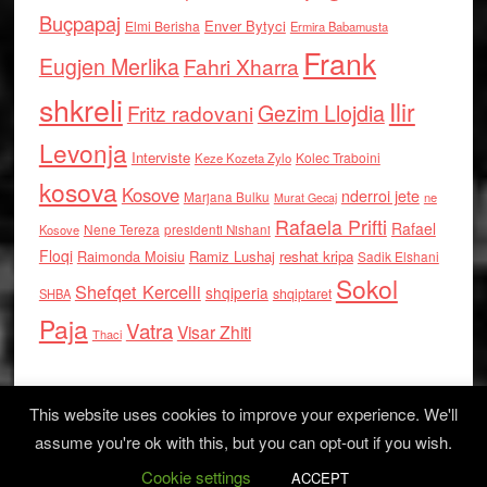
Buçpapaj
Enver Bytyci
Elmi Berisha
Ermira Babamusta
Frank
Eugjen Merlika
Fahri Xharra
shkreli
Ilir
Gezim Llojdia
Fritz radovani
Levonja
Interviste
Kolec Traboini
Keze Kozeta Zylo
kosova
Kosove
nderroi jete
Marjana Bulku
ne
Murat Gecaj
Rafaela Prifti
Rafael
Nene Tereza
Kosove
presidenti Nishani
Floqi
Raimonda Moisiu
Ramiz Lushaj
reshat kripa
Sadik Elshani
Sokol
Shefqet Kercelli
shqiperia
shqiptaret
SHBA
Paja
Vatra
Visar Zhiti
Thaci
This website uses cookies to improve your experience. We'll
assume you're ok with this, but you can opt-out if you wish.
Cookie settings
Log in
ACCEPT