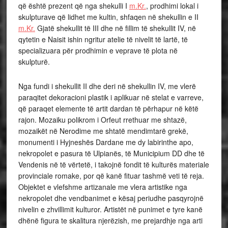
që është prezent që nga shekulli I
m.Kr.
, prodhimi lokal i
skulpturave që lidhet me kultin, shfaqen në shekullin e II
m.Kr.
Gjatë shekullit të III dhe në fillim të shekullit IV, në
qytetin e Naisit ishin ngritur atelie të nivelit të lartë, të
specializuara për prodhimin e veprave të plota në
skulpturë.
Nga fundi i shekullit II dhe deri në shekullin IV, me vlerë
paraqitet dekoracioni plastik i aplikuar në stelat e varreve,
që paraqet elemente të artit dardan të përhapur në këtë
rajon. Mozaiku polikrom i Orfeut rrethuar me shtazë,
mozaikët në Nerodime me shtatë mendimtarë grekë,
monumenti i Hyjneshës Dardane me dy labirinthe apo,
nekropolet e pasura të Ulpianës, të Municipium DD dhe të
Vendenis në të vërtetë, i takojnë fondit të kulturës materiale
provinciale romake, por që kanë fituar tashmë veti të reja.
Objektet e vlefshme artizanale me vlera artistike nga
nekropolet dhe vendbanimet e kësaj periudhe pasqyrojnë
nivelin e zhvillimit kulturor. Artistët në punimet e tyre kanë
dhënë figura te skalitura njerëzish, me prejardhje nga arti