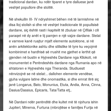
tradicional dardan, ku ndër tiparet e tyre dalluese janë
veshjet popullore dhe stolitë.
Në shekullin III- IV ndryshimet bëhen më të larmishme në
disa lloj stolish si dhe në veshjet tradicionale të popullsisë
dardane, siç është rasti i kapitelit të zbuluar në Çifllak i cili
paraqet në dy anët e tij pamjen e një vajze dardane. Stelat
e varreve kanë ruajtur mjaft elemente autoktone, si në
anën arkitektonike ashtu dhe stilistike të tyre ku veçojmë
kombinimet e hardhisë së rrushit me gjethet e lerthit që
gjenden në bustin e Hyjneshës Dardane nga Kllokoti, në
monumentet e Perëndeshës dardane nga Rumania apo në
shtatoren e Hyjneshës nga Theranda. Studiuesit
nënvizojnë se në stelat:.. dallohen elemente vendëse,
gjuha vulgare latine dhe onomastika, si dhe emrat ilirë siç
janë Longarus, Bato, Monunius, Etuta, Andia, Anna, Cinna,
Dasius/Dassius, Epicaris, Tata/Tatta etj,.
Në Dardani ndër perënditë dhe kultet më të njohura ishin
Jupiteri, Minerva, Furtuna (mbrojtëse e familjes Furija në