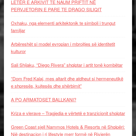
LETËR E ARKIVIT TE NAUM PRIFTIT NË
PERVJETORIN E PARE TE DRAGO SILIQIT
Oxhaku, nga elementi arkitektonik te simboli i trungut
familjar
Arbëreshët si model evropian i mbrojtjes së identitetit
kulturor
Sali Shijaku, “Diego Rivera” shqiptar i artit tonë kombëtar
“Dom Fred Kalaj, mes altarit dhe atdheut si hermeneutikë
e shpresës, kujtesës dhe shërbimit”
A PO ARMATOSET BALLKANI?
Kriza e vlerave – Tragjedia e vërtetë e tranzicionit shqiptar
Green Coast sjell Nammos Hotels & Resorts në Shqipëri:
Një destinacion i ri lifestyle merr formë në Rivierën