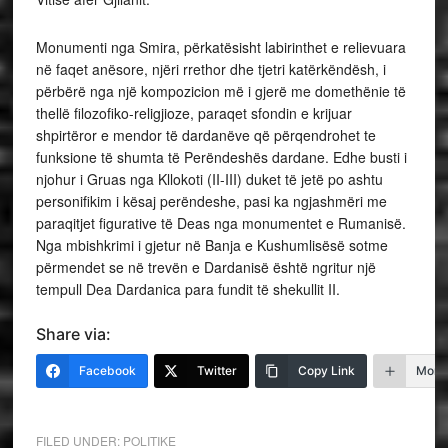
Monumenti nga Smira, përkatësisht labirinthet e relievuara
në faqet anësore, njëri rrethor dhe tjetri katërkëndësh, i
përbërë nga një kompozicion më i gjerë me domethënie të
thellë filozofiko-religjioze, paraqet sfondin e krijuar
shpirtëror e mendor të dardanëve që përqendrohet te
funksione të shumta të Perëndeshës dardane. Edhe busti i
njohur i Gruas nga Kllokoti (II-III) duket të jetë po ashtu
personifikim i kësaj perëndeshe, pasi ka ngjashmëri me
paraqitjet figurative të Deas nga monumentet e Rumanisë.
Nga mbishkrimi i gjetur në Banja e Kushumlisësë sotme
përmendet se në trevën e Dardanisë është ngritur një
tempull Dea Dardanica para fundit të shekullit II.
Share via:
Facebook
Twitter
Copy Link
More
FILED UNDER:
POLITIKE