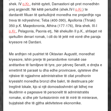
shek. IV
p.Kr.
, është qyteti, Damastioni që pret monedhën
prej argjendit. Në këtë periudhë (shek.IV-I
p.Kr.
) te
dardanët filluan të qarkullojnë monedha me prejardhje nga
treva të ndryeshme; Teba (400-390), Apollonia (Thraki)
350 p.K. Maqedononia, Athina (177-176), Iliria shek. III-I
p.Kr.
, Pelagonia, Paonia etj,. Në shekullin II p.K., shfaqet në
qarkullim denari romak, i cili do të jetë më vonë dhe paraja
kryesore në Dardani.
Me ardhjen në pushtet të Oktavian Augustit, monedhat
kryesore, ishin prerje të perandorëve romakë ose
anëtarëve të familjeve të tyre, por përveç Senatit, e drejta e
emetimit të parasë iu dha edhe provincave, qyteteve dhe
njësive të ngjashme administrative të cilat prodhonin
kryesisht monedha bronzi dhe bakri, të destinuara për
tregtinë lokale, kjo si një domosdoshmëri që lidhej me
likuidimin e pagesave të personelit të administratës
romake, si dhe për funksionimin më të mirë të minierave,
bujqësisë dhe të gjitha aktiviteteve ekonomike.