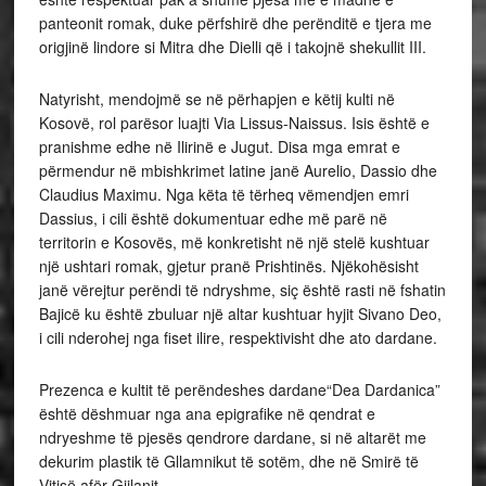
panteonit romak, duke përfshirë dhe perënditë e tjera me
origjinë lindore si Mitra dhe Dielli që i takojnë shekullit III.
Natyrisht, mendojmë se në përhapjen e këtij kulti në
Kosovë, rol parësor luajti Via Lissus-Naissus. Isis është e
pranishme edhe në Ilirinë e Jugut. Disa mga emrat e
përmendur në mbishkrimet latine janë Aurelio, Dassio dhe
Claudius Maximu. Nga këta të tërheq vëmendjen emri
Dassius, i cili është dokumentuar edhe më parë në
territorin e Kosovës, më konkretisht në një stelë kushtuar
një ushtari romak, gjetur pranë Prishtinës. Njëkohësisht
janë vërejtur perëndi të ndryshme, siç është rasti në fshatin
Bajicë ku është zbuluar një altar kushtuar hyjit Sivano Deo,
i cili nderohej nga fiset ilire, respektivisht dhe ato dardane.
Prezenca e kultit të perëndeshes dardane“Dea Dardanica”
është dëshmuar nga ana epigrafike në qendrat e
ndryeshme të pjesës qendrore dardane, si në altarët me
dekurim plastik të Gllamnikut të sotëm, dhe në Smirë të
Vitisë afër Gjilanit.