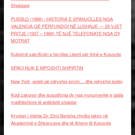
Shqiptare
PUEBLO (1966) / HISTORIA E SPANJOLLES NGA
VALENCIA QË PËRFUNDOI NË LUSHNJE — 29 VJET
PRITJE (1937 – 1966) TË NJË TELEFONATE NGA DY
MOTRAT
Kujtojmë sakrificën e familjes Lleshi për lirinë e Kosovës
SPAÇI NUK E MPOSHTI SHPIRTIN
New York, qyteti që ndryshoi emrin… dhe ndryshoi botën
Kodi zakonor dhe isopolifonia dy nga monumentet e gjalla
madhështore të antikitetit shqiptar
Kryetari i Vatrës Dr. Elmi Berisha zhvilloi takim në
Akademinë e Shkencave dhe të Arteve të Kosovës