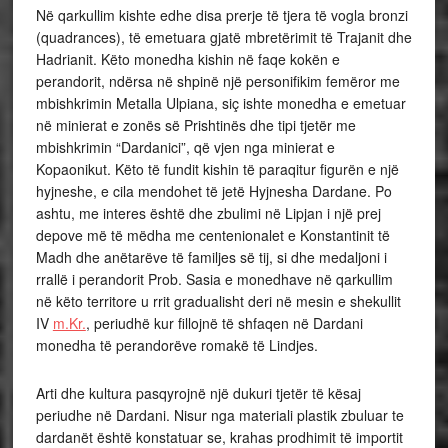
Në qarkullim kishte edhe disa prerje të tjera të vogla bronzi
(quadrances), të emetuara gjatë mbretërimit të Trajanit dhe
Hadrianit. Këto monedha kishin në faqe kokën e
perandorit, ndërsa në shpinë një personifikim femëror me
mbishkrimin Metalla Ulpiana, siç ishte monedha e emetuar
në minierat e zonës së Prishtinës dhe tipi tjetër me
mbishkrimin “Dardanici”, që vjen nga minierat e
Kopaonikut. Këto të fundit kishin të paraqitur figurën e një
hyjneshe, e cila mendohet të jetë Hyjnesha Dardane. Po
ashtu, me interes është dhe zbulimi në Lipjan i një prej
depove më të mëdha me centenionalet e Konstantinit të
Madh dhe anëtarëve të familjes së tij, si dhe medaljoni i
rrallë i perandorit Prob. Sasia e monedhave në qarkullim
në këto territore u rrit gradualisht deri në mesin e shekullit
IV
m.Kr.
, periudhë kur fillojnë të shfaqen në Dardani
monedha të perandorëve romakë të Lindjes.
Arti dhe kultura pasqyrojnë një dukuri tjetër të kësaj
periudhe në Dardani. Nisur nga materiali plastik zbuluar te
dardanët është konstatuar se, krahas prodhimit të importit