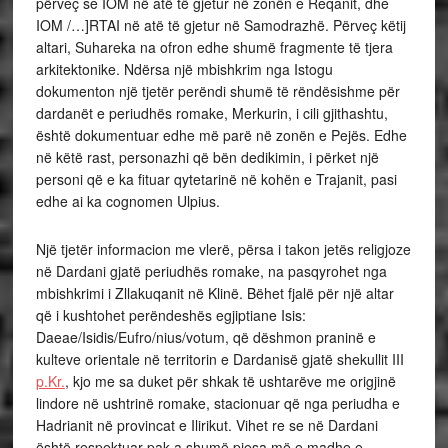
përveç se IOM në atë të gjetur në zonën e Reqanit, dhe
IOM /…]RTAI në atë të gjetur në Samodrazhë. Përveç këtij
altari, Suhareka na ofron edhe shumë fragmente të tjera
arkitektonike. Ndërsa një mbishkrim nga Istogu
dokumenton një tjetër perëndi shumë të rëndësishme për
dardanët e periudhës romake, Merkurin, i cili gjithashtu,
është dokumentuar edhe më parë në zonën e Pejës. Edhe
në këtë rast, personazhi që bën dedikimin, i përket një
personi që e ka fituar qytetarinë në kohën e Trajanit, pasi
edhe ai ka cognomen Ulpius.
Një tjetër informacion me vlerë, përsa i takon jetës religjoze
në Dardani gjatë periudhës romake, na pasqyrohet nga
mbishkrimi i Zllakuqanit në Klinë. Bëhet fjalë për një altar
që i kushtohet perëndeshës egjiptiane Isis:
Daeae/Isidis/Eufro/nius/votum, që dëshmon praninë e
kulteve orientale në territorin e Dardanisë gjatë shekullit III
p.Kr.
, kjo me sa duket për shkak të ushtarëve me origjinë
lindore në ushtrinë romake, stacionuar që nga periudha e
Hadrianit në provincat e Ilirikut. Vihet re se në Dardani
është respektuar pak a shumë pjesa më e madhe e