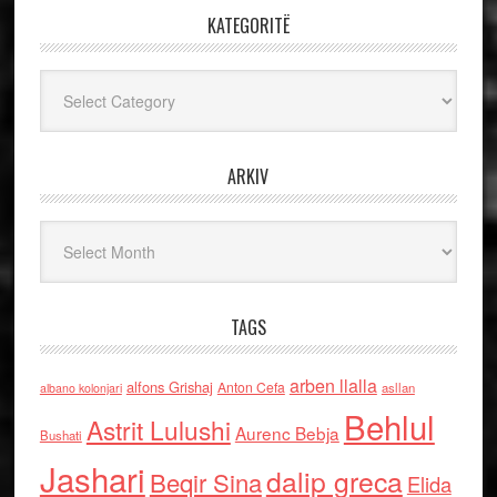
KATEGORITË
Kategoritë
ARKIV
Arkiv
TAGS
arben llalla
alfons Grishaj
Anton Cefa
asllan
albano kolonjari
Behlul
Astrit Lulushi
Aurenc Bebja
Bushati
Jashari
dalip greca
Beqir Sina
Elida