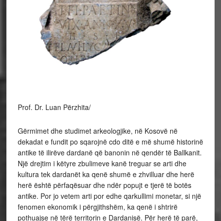
Prof. Dr. Luan Përzhita/
Gërmimet dhe studimet arkeologjike, në Kosovë në
dekadat e fundit po sqarojnë cdo ditë e më shumë historinë
antike të ilirëve dardanë që banonin në qendër të Ballkanit.
Një drejtim i këtyre zbulimeve kanë treguar se arti dhe
kultura tek dardanët ka qenë shumë e zhvilluar dhe herë
herë është përfaqësuar dhe ndër popujt e tjerë të botës
antike. Por jo vetem arti por edhe qarkullimi monetar, si një
fenomen ekonomik i përgjithshëm, ka qenë i shtrirë
pothuajse në tërë territorin e Dardanisë. Për herë të parë,