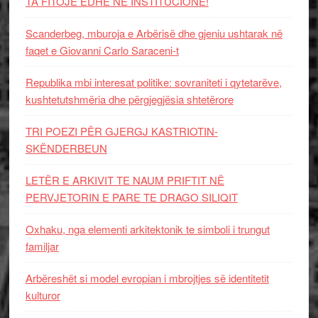
TA FITOJË EDHE NË INSTITUCIONE!
Scanderbeg, mburoja e Arbërisë dhe gjeniu ushtarak në
faqet e Giovanni Carlo Saraceni-t
Republika mbi interesat politike: sovraniteti i qytetarëve,
kushtetutshmëria dhe përgjegjësia shtetërore
TRI POEZI PËR GJERGJ KASTRIOTIN-
SKËNDERBEUN
LETËR E ARKIVIT TE NAUM PRIFTIT NË
PERVJETORIN E PARE TE DRAGO SILIQIT
Oxhaku, nga elementi arkitektonik te simboli i trungut
familjar
Arbëreshët si model evropian i mbrojtjes së identitetit
kulturor