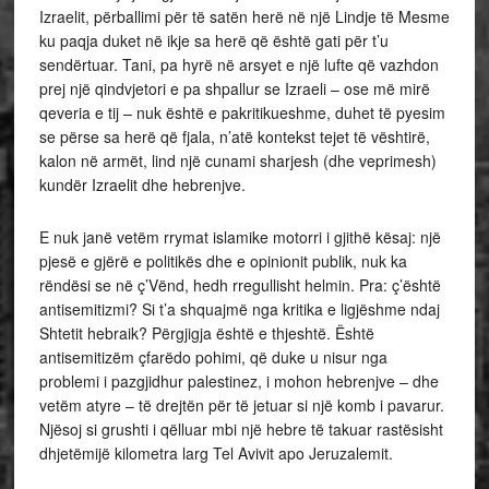
Izraelit, përballimi për të satën herë në një Lindje të Mesme
ku paqja duket në ikje sa herë që është gati për t’u
sendërtuar. Tani, pa hyrë në arsyet e një lufte që vazhdon
prej një qindvjetori e pa shpallur se Izraeli – ose më mirë
qeveria e tij – nuk është e pakritikueshme, duhet të pyesim
se përse sa herë që fjala, n’atë kontekst tejet të vështirë,
kalon në armët, lind një cunami sharjesh (dhe veprimesh)
kundër Izraelit dhe hebrenjve.
E nuk janë vetëm rrymat islamike motorri i gjithë kësaj: një
pjesë e gjërë e politikës dhe e opinionit publik, nuk ka
rëndësi se në ç’Vënd, hedh rregullisht helmin. Pra: ç’është
antisemitizmi? Si t’a shquajmë nga kritika e ligjëshme ndaj
Shtetit hebraik? Përgjigja është e thjeshtë. Është
antisemitizëm çfarëdo pohimi, që duke u nisur nga
problemi i pazgjidhur palestinez, i mohon hebrenjve – dhe
vetëm atyre – të drejtën për të jetuar si një komb i pavarur.
Njësoj si grushti i qëlluar mbi një hebre të takuar rastësisht
dhjetëmijë kilometra larg Tel Avivit apo Jeruzalemit.