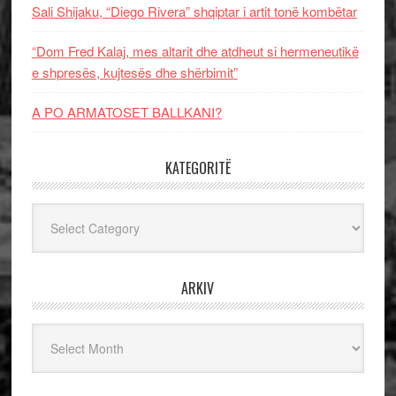
Sali Shijaku, “Diego Rivera” shqiptar i artit tonë kombëtar
“Dom Fred Kalaj, mes altarit dhe atdheut si hermeneutikë
e shpresës, kujtesës dhe shërbimit”
A PO ARMATOSET BALLKANI?
KATEGORITË
Kategoritë
ARKIV
Arkiv