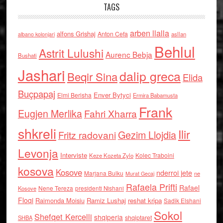
TAGS
arben llalla
alfons Grishaj
Anton Cefa
asllan
albano kolonjari
Behlul
Astrit Lulushi
Aurenc Bebja
Bushati
Jashari
dalip greca
Beqir Sina
Elida
Buçpapaj
Enver Bytyci
Elmi Berisha
Ermira Babamusta
Frank
Eugjen Merlika
Fahri Xharra
shkreli
Ilir
Gezim Llojdia
Fritz radovani
Levonja
Interviste
Kolec Traboini
Keze Kozeta Zylo
kosova
Kosove
nderroi jete
Marjana Bulku
ne
Murat Gecaj
Rafaela Prifti
Rafael
Nene Tereza
Kosove
presidenti Nishani
Floqi
Raimonda Moisiu
Ramiz Lushaj
reshat kripa
Sadik Elshani
Sokol
Shefqet Kercelli
shqiperia
shqiptaret
SHBA