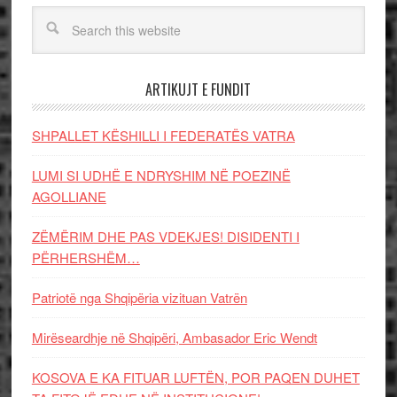
ARTIKUJT E FUNDIT
SHPALLET KËSHILLI I FEDERATËS VATRA
LUMI SI UDHË E NDRYSHIM NË POEZINË
AGOLLIANE
ZËMËRIM DHE PAS VDEKJES! DISIDENTI I
PËRHERSHËM…
Patriotë nga Shqipëria vizituan Vatrën
Mirëseardhje në Shqipëri, Ambasador Eric Wendt
KOSOVA E KA FITUAR LUFTËN, POR PAQEN DUHET