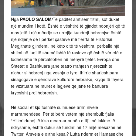
Nga
PAOLO SALOM/
Të paditet amtisemitizmi, sot duket
një mundim I kotë. Është e vështirë të gjindet ndonjëri që të
mos jetë I një mëndje se urrejtja kundrejt hebrenjve është
një ndjenjë që I përket çasteve më t’errta të Historisë.
Megjithatë gjindemi, në këto ditë të vështira, përballë një
shtimi në fuqi të shumëfishtë të rasteve që është vërtetë e
lodhëshme të përcaktohen në mënyrë tjetër. Evropa dhe
Shtetet e Bashkuara janë teatro rrahjesh njerëzish të
njohur si hebrenj nga veshja e tyre, thirrje sharjesh para
sinagogave e qëndrave kulturore hebraike, kryqe të thyera
të vizatuara në muret e lagjeve që janë të banuara
kryesisht prej hebrenjsh.
Në social-ët kjo fushatë sulmuese arrin nivele
marramendëse. Për të bërë vetëm një shembull: fjalia
“Hitleri duhej të kish mbaruar punën e tij”, në lakime të
ndryshme, është dukur së fundmi në 17 mijë mesazhe në
Twitter. Arsyeja e gjithë kësaj? Lufta ndërmjet Hamasit dhe