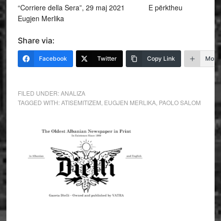
“Corriere della Sera”, 29 maj 2021 E përktheu
Eugjen Merlika
Share via:
Facebook
Twitter
Copy Link
More
FILED UNDER:
ANALIZA
TAGGED WITH:
ATISEMITIZEM
,
EUGJEN MERLIKA
,
PAOLO SALOM