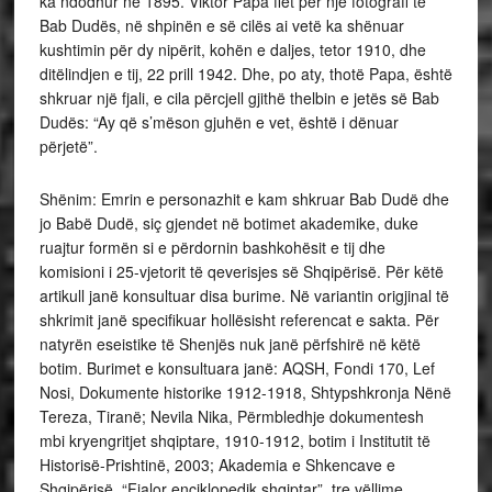
ka ndodhur në 1895. Viktor Papa flet për një fotografi të
Bab Dudës, në shpinën e së cilës ai vetë ka shënuar
kushtimin për dy nipërit, kohën e daljes, tetor 1910, dhe
ditëlindjen e tij, 22 prill 1942. Dhe, po aty, thotë Papa, është
shkruar një fjali, e cila përcjell gjithë thelbin e jetës së Bab
Dudës: “Ay që s’mëson gjuhën e vet, është i dënuar
përjetë”.
Shënim: Emrin e personazhit e kam shkruar Bab Dudë dhe
jo Babë Dudë, siç gjendet në botimet akademike, duke
ruajtur formën si e përdornin bashkohësit e tij dhe
komisioni i 25-vjetorit të qeverisjes së Shqipërisë. Për këtë
artikull janë konsultuar disa burime. Në variantin origjinal të
shkrimit janë specifikuar hollësisht referencat e sakta. Për
natyrën eseistike të Shenjës nuk janë përfshirë në këtë
botim. Burimet e konsultuara janë: AQSH, Fondi 170, Lef
Nosi, Dokumente historike 1912-1918, Shtypshkronja Nënë
Tereza, Tiranë; Nevila Nika, Përmbledhje dokumentesh
mbi kryengritjet shqiptare, 1910-1912, botim i Institutit të
Historisë-Prishtinë, 2003; Akademia e Shkencave e
Shqipërisë, “Fjalor enciklopedik shqiptar”, tre vëllime,