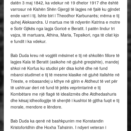
datën 3 maj 1842, ka vdekur në 19 dhetor 1917 dhe është
varrosur në Kishën Shën Gjergji të lagjes në fjalë ku gjindet
ende varri i tij. Ishte biri i Theodhor Karbunarës; mëma e tij
quhej Aleksandra. U martua me të ndyerën Katrina e motre
e Sotir Gjikës nga lagja Goricë e Beratit. I patën lindur tri
vajza, të martuara, Athina, Maria, Tepsikori, nga të cilat kjo
e fundit i ka vdekur.
Bab Duda kreu në vogjëli mësimet e tij në shkollën fillore të
lagjes Kala të Beratit (asikohe në gjuhë greqishte), mandej
shkoi në Korfus ku studioi për disa kohë dhe në fund
mbaroi studimet e tij të mesme klasike në gjuhë italishte në
Trieste, e mbasandej u kthye në gjirin e Atdheut të vet për
të ushtruar deri në fund të jetës veprimtarinë e tij
Kombëtare me një flagë të idealizmës dhe Atdhedashuris
dhe kësaj idheollogjije të shenjtë i kushtoi të gjitha fuqit e tij
morale, mendore e lëndore.
Bab Duda ka qenë në bashkpunim me Konstandin
Kristoforidhin dhe Hoxha Tahsinin. I ndyeri veteran i