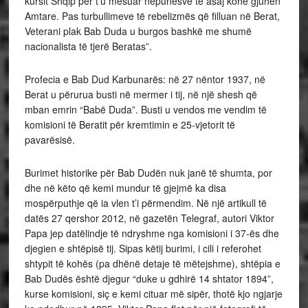
kursit Shqip për t’u mësuar nëpunësve të asaj kohe gjuhën
Amtare. Pas turbullimeve të rebelizmës që filluan në Berat,
Veterani plak Bab Duda u burgos bashkë me shumë
nacionalista të tjerë Beratas”.
Profecia e Bab Dud Karbunarës: në 27 nëntor 1937, në
Berat u përurua busti në mermer i tij, në një shesh që
mban emrin “Babë Duda”. Busti u vendos me vendim të
komisioni të Beratit për kremtimin e 25-vjetorit të
pavarësisë.
Burimet historike për Bab Dudën nuk janë të shumta, por
dhe në këto që kemi mundur të gjejmë ka disa
mospërputhje që ia vlen t’i përmendim. Në një artikull të
datës 27 qershor 2012, në gazetën Telegraf, autori Viktor
Papa jep datëlindje të ndryshme nga komisioni i 37-ës dhe
djegien e shtëpisë tij. Sipas këtij burimi, i cili i referohet
shtypit të kohës (pa dhënë detaje të mëtejshme), shtëpia e
Bab Dudës është djegur “duke u gdhirë 14 shtator 1894”,
kurse komisioni, siç e kemi cituar më sipër, thotë kjo ngjarje