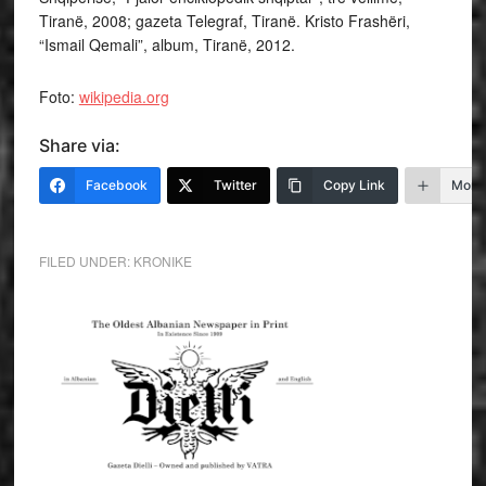
Tiranë, 2008; gazeta Telegraf, Tiranë. Kristo Frashëri,
“Ismail Qemali”, album, Tiranë, 2012.
Foto:
wikipedia.org
Share via:
Facebook
Twitter
Copy Link
More
FILED UNDER:
KRONIKE