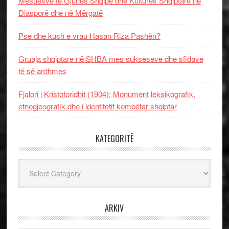
Mësuesve të Gjuhës Shqipe dhe Kulturës Shqiptare në
Diasporë dhe në Mërgatë
Pse dhe kush e vrau Hasan Riza Pashën?
Gruaja shqiptare në SHBA mes sukseseve dhe sfidave
të së ardhmes
Fjalori i Kristoforidhit (1904): Monument leksikografik,
etnogjeografik dhe i identitetit kombëtar shqiptar
KATEGORITË
Kategoritë
ARKIV