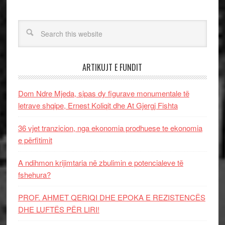
ARTIKUJT E FUNDIT
Dom Ndre Mjeda, sipas dy figurave monumentale të
letrave shqipe, Ernest Koliqit dhe At Gjergj Fishta
36 vjet tranzicion, nga ekonomia prodhuese te ekonomia
e përfitimit
A ndihmon krijimtaria në zbulimin e potencialeve të
fshehura?
PROF. AHMET QERIQI DHE EPOKA E REZISTENCЁS
DHE LUFTЁS PЁR LIRI!