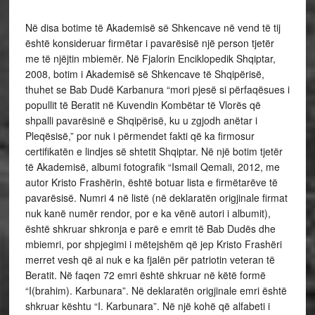
Në disa botime të Akademisë së Shkencave në vend të tij
është konsideruar firmëtar i pavarësisë një person tjetër
me të njëjtin mbiemër. Në Fjalorin Enciklopedik Shqiptar,
2008, botim i Akademisë së Shkencave të Shqipërisë,
thuhet se Bab Dudë Karbanura “mori pjesë si përfaqësues i
popullit të Beratit në Kuvendin Kombëtar të Vlorës që
shpalli pavarësinë e Shqipërisë, ku u zgjodh anëtar i
Pleqësisë,” por nuk i përmendet fakti që ka firmosur
certifikatën e lindjes së shtetit Shqiptar. Në një botim tjetër
të Akademisë, albumi fotografik “Ismail Qemali, 2012, me
autor Kristo Frashërin, është botuar lista e firmëtarëve të
pavarësisë. Numri 4 në listë (në deklaratën origjinale firmat
nuk kanë numër rendor, por e ka vënë autori i albumit),
është shkruar shkronja e parë e emrit të Bab Dudës dhe
mbiemri, por shpjegimi i mëtejshëm që jep Kristo Frashëri
merret vesh që ai nuk e ka fjalën për patriotin veteran të
Beratit. Në faqen 72 emri është shkruar në këtë formë
“I(brahim). Karbunara”. Në deklaratën origjinale emri është
shkruar kështu “I. Karbunara”. Në një kohë që alfabeti i