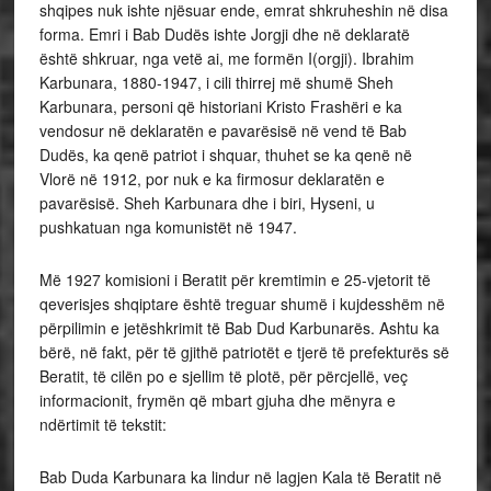
shqipes nuk ishte njësuar ende, emrat shkruheshin në disa
forma. Emri i Bab Dudës ishte Jorgji dhe në deklaratë
është shkruar, nga vetë ai, me formën I(orgji). Ibrahim
Karbunara, 1880-1947, i cili thirrej më shumë Sheh
Karbunara, personi që historiani Kristo Frashëri e ka
vendosur në deklaratën e pavarësisë në vend të Bab
Dudës, ka qenë patriot i shquar, thuhet se ka qenë në
Vlorë në 1912, por nuk e ka firmosur deklaratën e
pavarësisë. Sheh Karbunara dhe i biri, Hyseni, u
pushkatuan nga komunistët në 1947.
Më 1927 komisioni i Beratit për kremtimin e 25-vjetorit të
qeverisjes shqiptare është treguar shumë i kujdesshëm në
përpilimin e jetëshkrimit të Bab Dud Karbunarës. Ashtu ka
bërë, në fakt, për të gjithë patriotët e tjerë të prefekturës së
Beratit, të cilën po e sjellim të plotë, për përcjellë, veç
informacionit, frymën që mbart gjuha dhe mënyra e
ndërtimit të tekstit:
Bab Duda Karbunara ka lindur në lagjen Kala të Beratit në