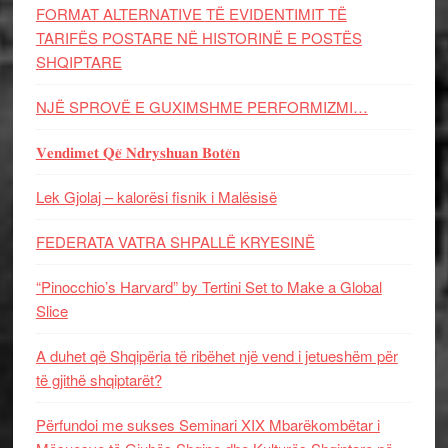
FORMAT ALTERNATIVE TË EVIDENTIMIT TË
TARIFËS POSTARE NË HISTORINË E POSTËS
SHQIPTARE
NJË SPROVË E GUXIMSHME PERFORMIZMI…
𝐕𝐞𝐧𝐝𝐢𝐦𝐞𝐭 𝐐𝐞̈ 𝐍𝐝𝐫𝐲𝐬𝐡𝐮𝐚𝐧 𝐁𝐨𝐭𝐞̈𝐧
Lek Gjolaj – kalorësi fisnik i Malësisë
FEDERATA VATRA SHPALLË KRYESINË
“Pinocchio’s Harvard” by Tertini Set to Make a Global
Slice
A duhet që Shqipëria të ribëhet një vend i jetueshëm për
të gjithë shqiptarët?
Përfundoi me sukses Seminari XIX Mbarëkombëtar i