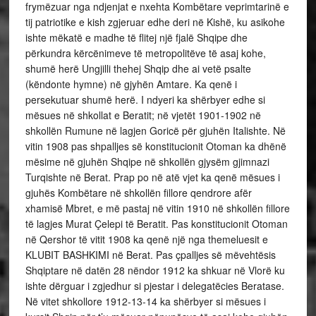
frymëzuar nga ndjenjat e nxehta Kombëtare veprimtarinë e
tij patriotike e kish zgjeruar edhe deri në Kishë, ku asikohe
ishte mëkatë e madhe të flitej një fjalë Shqipe dhe
përkundra kërcënimeve të metropolitëve të asaj kohe,
shumë herë Ungjilli thehej Shqip dhe ai vetë psalte
(këndonte hymne) në gjyhën Amtare. Ka qenë i
persekutuar shumë herë. I ndyeri ka shërbyer edhe si
mësues në shkollat e Beratit; në vjetët 1901-1902 në
shkollën Rumune në lagjen Goricë për gjuhën Italishte. Në
vitin 1908 pas shpalljes së konstitucionit Otoman ka dhënë
mësime në gjuhën Shqipe në shkollën gjysëm gjimnazi
Turqishte në Berat. Prap po në atë vjet ka qenë mësues i
gjuhës Kombëtare në shkollën fillore qendrore afër
xhamisë Mbret, e më pastaj në vitin 1910 në shkollën fillore
të lagjes Murat Çelepi të Beratit. Pas konstitucionit Otoman
në Qershor të vitit 1908 ka qenë një nga themeluesit e
KLUBIT BASHKIMI në Berat. Pas çpalljes së mëvehtësis
Shqiptare në datën 28 nëndor 1912 ka shkuar në Vlorë ku
ishte dërguar i zgjedhur si pjestar i delegatëcies Beratase.
Në vitet shkollore 1912-13-14 ka shërbyer si mësues i