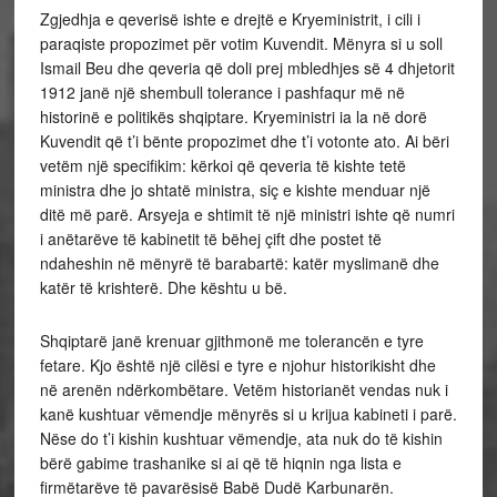
Zgjedhja e qeverisë ishte e drejtë e Kryeministrit, i cili i
paraqiste propozimet për votim Kuvendit. Mënyra si u soll
Ismail Beu dhe qeveria që doli prej mbledhjes së 4 dhjetorit
1912 janë një shembull tolerance i pashfaqur më në
historinë e politikës shqiptare. Kryeministri ia la në dorë
Kuvendit që t’i bënte propozimet dhe t’i votonte ato. Ai bëri
vetëm një specifikim: kërkoi që qeveria të kishte tetë
ministra dhe jo shtatë ministra, siç e kishte menduar një
ditë më parë. Arsyeja e shtimit të një ministri ishte që numri
i anëtarëve të kabinetit të bëhej çift dhe postet të
ndaheshin në mënyrë të barabartë: katër myslimanë dhe
katër të krishterë. Dhe kështu u bë.
Shqiptarë janë krenuar gjithmonë me tolerancën e tyre
fetare. Kjo është një cilësi e tyre e njohur historikisht dhe
në arenën ndërkombëtare. Vetëm historianët vendas nuk i
kanë kushtuar vëmendje mënyrës si u krijua kabineti i parë.
Nëse do t’i kishin kushtuar vëmendje, ata nuk do të kishin
bërë gabime trashanike si ai që të hiqnin nga lista e
firmëtarëve të pavarësisë Babë Dudë Karbunarën.