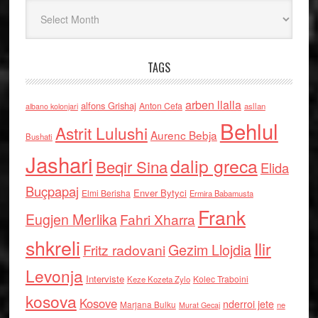
Arkiv
TAGS
arben llalla
alfons Grishaj
Anton Cefa
asllan
albano kolonjari
Behlul
Astrit Lulushi
Aurenc Bebja
Bushati
Jashari
dalip greca
Beqir Sina
Elida
Buçpapaj
Enver Bytyci
Elmi Berisha
Ermira Babamusta
Frank
Eugjen Merlika
Fahri Xharra
shkreli
Ilir
Gezim Llojdia
Fritz radovani
Levonja
Interviste
Kolec Traboini
Keze Kozeta Zylo
kosova
Kosove
nderroi jete
Marjana Bulku
ne
Murat Gecaj