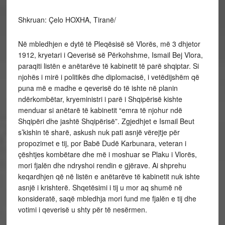
Shkruan: Çelo HOXHA, Tiranë/
Në mbledhjen e dytë të Pleqësisë së Vlorës, më 3 dhjetor
1912, kryetari i Qeverisë së Përkohshme, Ismail Bej Vlora,
paraqiti listën e anëtarëve të kabinetit të parë shqiptar. Si
njohës i mirë i politikës dhe diplomacisë, i vetëdijshëm që
puna më e madhe e qeverisë do të ishte në planin
ndërkombëtar, kryeministri i parë i Shqipërisë kishte
menduar si anëtarë të kabinetit “emra të njohur ndë
Shqipëri dhe jashtë Shqipërisë”. Zgjedhjet e Ismail Beut
s’kishin të sharë, askush nuk pati asnjë vërejtje për
propozimet e tij, por Babë Dudë Karbunara, veteran i
çështjes kombëtare dhe më i moshuar se Plaku i Vlorës,
mori fjalën dhe ndryshoi rendin e gjërave. Ai shprehu
keqardhjen që në listën e anëtarëve të kabinetit nuk ishte
asnjë i krishterë. Shqetësimi i tij u mor aq shumë në
konsideratë, saqë mbledhja mori fund me fjalën e tij dhe
votimi i qeverisë u shty për të nesërmen.