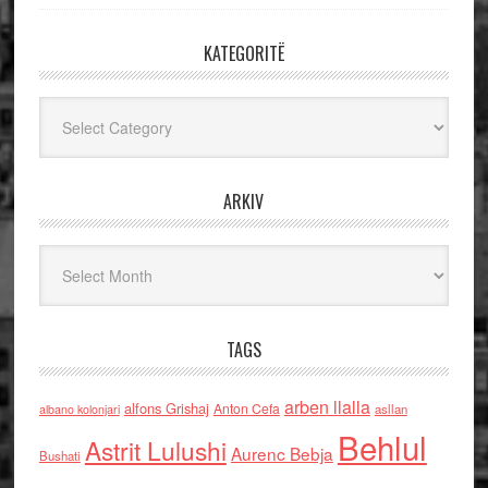
KATEGORITË
Kategoritë
ARKIV
Arkiv
TAGS
arben llalla
alfons Grishaj
Anton Cefa
asllan
albano kolonjari
Behlul
Astrit Lulushi
Aurenc Bebja
Bushati