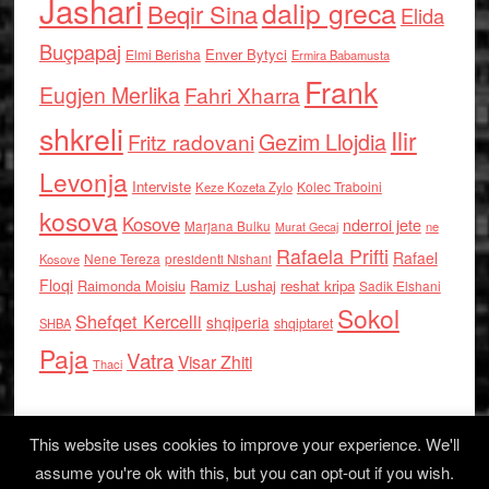
Jashari
dalip greca
Beqir Sina
Elida
Buçpapaj
Enver Bytyci
Elmi Berisha
Ermira Babamusta
Frank
Eugjen Merlika
Fahri Xharra
shkreli
Ilir
Gezim Llojdia
Fritz radovani
Levonja
Interviste
Kolec Traboini
Keze Kozeta Zylo
kosova
Kosove
nderroi jete
Marjana Bulku
ne
Murat Gecaj
Rafaela Prifti
Rafael
Nene Tereza
Kosove
presidenti Nishani
Floqi
Raimonda Moisiu
Ramiz Lushaj
reshat kripa
Sadik Elshani
Sokol
Shefqet Kercelli
shqiperia
shqiptaret
SHBA
Paja
Vatra
Visar Zhiti
Thaci
This website uses cookies to improve your experience. We'll
assume you're ok with this, but you can opt-out if you wish.