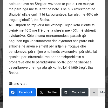
karburanteve në Shqipëri vazhdon të jetë ai i tre muajve
më parë nga më të lartët në botë. Pse nuk reflektohet në
Shqipëri ulja e çmimit të karburanteve, kur ulet me 40% në
tregun global?”, tha Basha.
Ai u shpreh se “qeveria me vetëdije i lejon këta kliente të
blejnë me 40% me lirë dhe ta shesin me 40% më shtrenjt
qytetarëve. Këto shuma marramendese parash që
paguhen nga konsumatorët dhe qytetarët shqiptarë nuk
shkojnë në arkën e shtetit për rritjen e rrogave dhe
pensioneve, për rritjen e ndihmës ekonomike, për shkollat
spitalet, për infrastrukturën për dëmshpërblimin e
pronarëve dhe të përndjekurve politik, por në xhepat e
qeveritareve dhe nga ata që kontrollojnë këtë treg”, tha
Basha.
Share via:
Facebook
Twitter
Copy Link
More