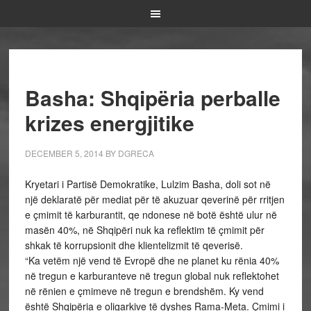
Basha: Shqipëria perballe
krizes energjitike
DECEMBER 5, 2014
BY
DGRECA
Kryetari i Partisë Demokratike, Lulzim Basha, doli sot në
një deklaratë për mediat për të akuzuar qeverinë për rritjen
e çmimit të karburantit, qe ndonese në botë është ulur në
masën 40%, në Shqipëri nuk ka reflektim të çmimit për
shkak të korrupsionit dhe klientelizmit të qeverisë.
“Ka vetëm një vend të Evropë dhe ne planet ku rënia 40%
në tregun e karburanteve në tregun global nuk reflektohet
në rënien e çmimeve në tregun e brendshëm. Ky vend
është Shqipëria e oligarkive të dyshes Rama-Meta. Çmimi i