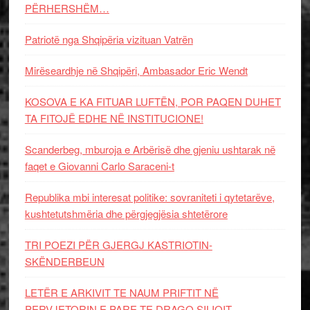
PËRHERSHËM…
Patriotë nga Shqipëria vizituan Vatrën
Mirëseardhje në Shqipëri, Ambasador Eric Wendt
KOSOVA E KA FITUAR LUFTËN, POR PAQEN DUHET
TA FITOJË EDHE NË INSTITUCIONE!
Scanderbeg, mburoja e Arbërisë dhe gjeniu ushtarak në
faqet e Giovanni Carlo Saraceni-t
Republika mbi interesat politike: sovraniteti i qytetarëve,
kushtetutshmëria dhe përgjegjësia shtetërore
TRI POEZI PËR GJERGJ KASTRIOTIN-
SKËNDERBEUN
LETËR E ARKIVIT TE NAUM PRIFTIT NË
PERVJETORIN E PARE TE DRAGO SILIQIT