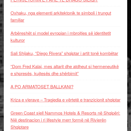
Oxhaku, nga elementi arkitektonik te simboli i trungut
familjar
Arbëreshët si model evropian i mbrojtjes së identitetit
kulturor
Sali Shijaku, “Diego Rivera” shqiptar i artit tonë kombëtar
“Dom Fred Kalaj, mes altarit dhe atdheut si hermeneutikë
e shpresës, kujtesës dhe shërbimit”
A PO ARMATOSET BALLKANI?
Kriza e vlerave – Tragjedia e vërtetë e tranzicionit shqiptar
Green Coast sjell Nammos Hotels & Resorts në Shqipëri:
Një destinacion i ri lifestyle merr formë në Rivierën
Shqiptare