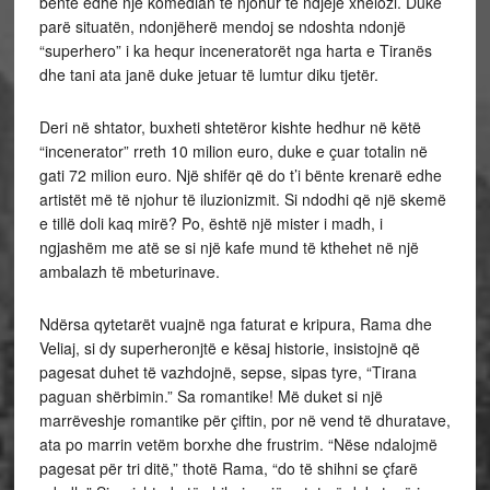
bënte edhe një komedian të njohur të ndjejë xhelozi. Duke
parë situatën, ndonjëherë mendoj se ndoshta ndonjë
“superhero” i ka hequr inceneratorët nga harta e Tiranës
dhe tani ata janë duke jetuar të lumtur diku tjetër.
Deri në shtator, buxheti shtetëror kishte hedhur në këtë
“incenerator” rreth 10 milion euro, duke e çuar totalin në
gati 72 milion euro. Një shifër që do t’i bënte krenarë edhe
artistët më të njohur të iluzionizmit. Si ndodhi që një skemë
e tillë doli kaq mirë? Po, është një mister i madh, i
ngjashëm me atë se si një kafe mund të kthehet në një
ambalazh të mbeturinave.
Ndërsa qytetarët vuajnë nga faturat e kripura, Rama dhe
Veliaj, si dy superheronjtë e kësaj historie, insistojnë që
pagesat duhet të vazhdojnë, sepse, sipas tyre, “Tirana
paguan shërbimin.” Sa romantike! Më duket si një
marrëveshje romantike për çiftin, por në vend të dhuratave,
ata po marrin vetëm borxhe dhe frustrim. “Nëse ndalojmë
pagesat për tri ditë,” thotë Rama, “do të shihni se çfarë