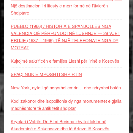
Një destinacion i ri lifestyle merr formë në Rivierën
Shqiptare
PUEBLO (1966) / HISTORIA E SPANJOLLES NGA
VALENCIA QË PËRFUNDOI NË LUSHNJE — 29 VJET
PRITJE (1937 – 1966) TË NJË TELEFONATE NGA DY
MOTRAT
Kujtojmë sakrificën e familjes Lleshi për lirinë e Kosovës
SPAÇI NUK E MPOSHTI SHPIRTIN
New York, qyteti që ndryshoi emrin… dhe ndryshoi botën
Kodi zakonor dhe isopolifonia dy nga monumentet e gjalla
madhështore të antikitetit shqiptar
Kryetari i Vatrës Dr. Elmi Berisha zhvilloi takim në
Akademinë e Shkencave dhe të Arteve të Kosovës