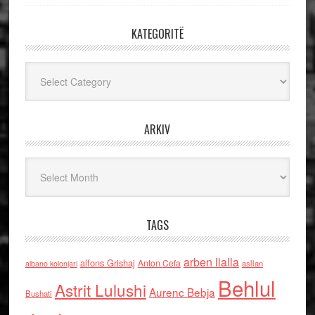
KATEGORITË
Kategoritë
ARKIV
Arkiv
TAGS
arben llalla
alfons Grishaj
Anton Cefa
asllan
albano kolonjari
Behlul
Astrit Lulushi
Aurenc Bebja
Bushati