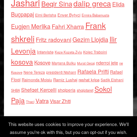
Jashari
dalip greca
Beqir Sina
Elida
Buçpapaj
Enver Bytyci
Elmi Berisha
Ermira Babamusta
Frank
Eugjen Merlika
Fahri Xharra
shkreli
Ilir
Gezim Llojdia
Fritz radovani
Levonja
Interviste
Kolec Traboini
Keze Kozeta Zylo
kosova
Kosove
nderroi jete
Marjana Bulku
ne
Murat Gecaj
Rafaela Prifti
Rafael
Nene Tereza
Kosove
presidenti Nishani
Floqi
Raimonda Moisiu
Ramiz Lushaj
reshat kripa
Sadik Elshani
Sokol
Shefqet Kercelli
shqiperia
shqiptaret
SHBA
Paja
Vatra
Visar Zhiti
Thaci
This website uses cookies to improve your experience. We'll
assume you're ok with this, but you can opt-out if you wish.