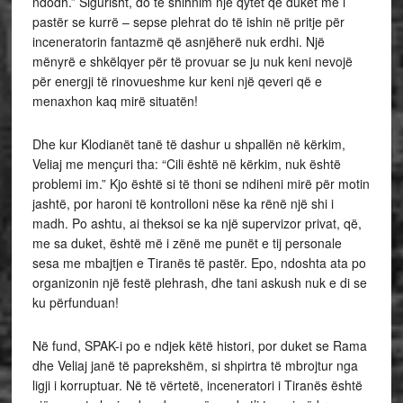
ndodh.” Sigurisht, do të shihnim një qytet që duket më i
pastër se kurrë – sepse plehrat do të ishin në pritje për
inceneratorin fantazmë që asnjëherë nuk erdhi. Një
mënyrë e shkëlqyer për të provuar se ju nuk keni nevojë
për energji të rinovueshme kur keni një qeveri që e
menaxhon kaq mirë situatën!
Dhe kur Klodianët tanë të dashur u shpallën në kërkim,
Veliaj me mençuri tha: “Cili është në kërkim, nuk është
problemi im.” Kjo është si të thoni se ndiheni mirë për motin
jashtë, por haroni të kontrolloni nëse ka rënë një shi i
madh. Po ashtu, ai theksoi se ka një supervizor privat, që,
me sa duket, është më i zënë me punët e tij personale
sesa me mbajtjen e Tiranës të pastër. Epo, ndoshta ata po
organizonin një festë plehrash, dhe tani askush nuk e di se
ku përfunduan!
Në fund, SPAK-i po e ndjek këtë histori, por duket se Rama
dhe Veliaj janë të paprekshëm, si shpirtra të mbrojtur nga
ligji i korruptuar. Në të vërtetë, inceneratori i Tiranës është