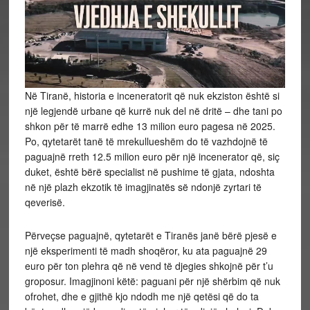
Në Tiranë, historia e inceneratorit që nuk ekziston është si
një legjendë urbane që kurrë nuk del në dritë – dhe tani po
shkon për të marrë edhe 13 milion euro pagesa në 2025.
Po, qytetarët tanë të mrekullueshëm do të vazhdojnë të
paguajnë rreth 12.5 milion euro për një incenerator që, siç
duket, është bërë specialist në pushime të gjata, ndoshta
në një plazh ekzotik të imagjinatës së ndonjë zyrtari të
qeverisë.
Përveçse paguajnë, qytetarët e Tiranës janë bërë pjesë e
një eksperimenti të madh shoqëror, ku ata paguajnë 29
euro për ton plehra që në vend të djegies shkojnë për t’u
groposur. Imagjinoni këtë: paguani për një shërbim që nuk
ofrohet, dhe e gjithë kjo ndodh me një qetësi që do ta