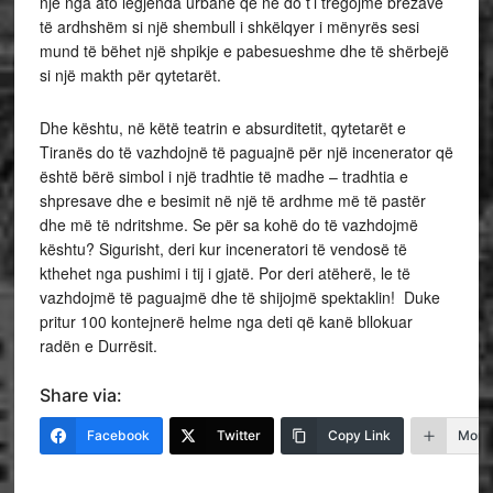
një nga ato legjenda urbane që ne do t’i tregojmë brezave
të ardhshëm si një shembull i shkëlqyer i mënyrës sesi
mund të bëhet një shpikje e pabesueshme dhe të shërbejë
si një makth për qytetarët.
Dhe kështu, në këtë teatrin e absurditetit, qytetarët e
Tiranës do të vazhdojnë të paguajnë për një incenerator që
është bërë simbol i një tradhtie të madhe – tradhtia e
shpresave dhe e besimit në një të ardhme më të pastër
dhe më të ndritshme. Se për sa kohë do të vazhdojmë
kështu? Sigurisht, deri kur inceneratori të vendosë të
kthehet nga pushimi i tij i gjatë. Por deri atëherë, le të
vazhdojmë të paguajmë dhe të shijojmë spektaklin! Duke
pritur 100 kontejnerë helme nga deti që kanë bllokuar
radën e Durrësit.
Share via:
Facebook
Twitter
Copy Link
More