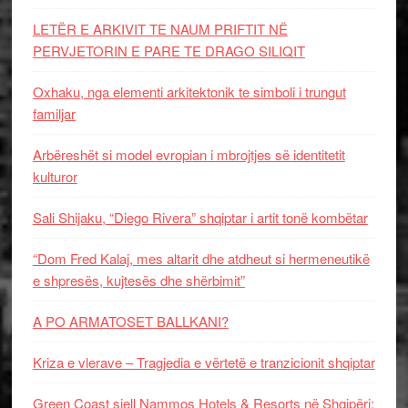
LETËR E ARKIVIT TE NAUM PRIFTIT NË
PERVJETORIN E PARE TE DRAGO SILIQIT
Oxhaku, nga elementi arkitektonik te simboli i trungut
familjar
Arbëreshët si model evropian i mbrojtjes së identitetit
kulturor
Sali Shijaku, “Diego Rivera” shqiptar i artit tonë kombëtar
“Dom Fred Kalaj, mes altarit dhe atdheut si hermeneutikë
e shpresës, kujtesës dhe shërbimit”
A PO ARMATOSET BALLKANI?
Kriza e vlerave – Tragjedia e vërtetë e tranzicionit shqiptar
Green Coast sjell Nammos Hotels & Resorts në Shqipëri: