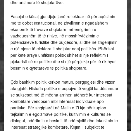
dhe arsimore të shqiptarëve.
Pasojat e kësaj gjendjeje janë reflektuar në përfaqësimin
më të dobët institucional, në zhvillimin e ngadalshëm
ekonomik të trevave shqiptare, në emigrimin e
vazhdueshëm të të rinjve, në mosshfrytëzimin e
potencialeve turistike dhe bujqësore, si dhe në zhgënjimin
e një pjese të elektoratit shqiptar ndaj politikës. Pikërisht
për këtë arsye unifikimii politik shihet si një reflektim i
pjekurisë së re politike dhe si një përpjekje për të rikthyer
besimin e qytetarëve te politika shqiptare.
Çdo bashkim politik kërkon maturi, përgjegjësi dhe vizion
afatgjatë. Historia politike e popujve të vegjël ka dëshmuar
se sukseset më të mëdha arrihen atëherë kur interesat
kombëtare vendosen mbi interesat individuale apo
partiake. Për shqiptarët në Malin e Zi kjo nënkupton
tejkalimin e egoizmave politike, kultivimin e kulturës së
dialogut, ndërtimin e besimit të ndërsjellë dhe fokusimin te
interesat strategjike kombëtare. Krijimi i subjektit të