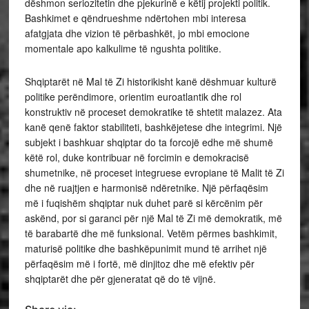
dëshmon seriozitetin dhe pjekurinë e këtij projekti politik.
Bashkimet e qëndrueshme ndërtohen mbi interesa
afatgjata dhe vizion të përbashkët, jo mbi emocione
momentale apo kalkulime të ngushta politike.
Shqiptarët në Mal të Zi historikisht kanë dëshmuar kulturë
politike perëndimore, orientim euroatlantik dhe rol
konstruktiv në proceset demokratike të shtetit malazez. Ata
kanë qenë faktor stabiliteti, bashkëjetese dhe integrimi. Një
subjekt i bashkuar shqiptar do ta forcojë edhe më shumë
këtë rol, duke kontribuar në forcimin e demokracisë
shumetnike, në proceset integruese evropiane të Malit të Zi
dhe në ruajtjen e harmonisë ndëretnike. Një përfaqësim
më i fuqishëm shqiptar nuk duhet parë si kërcënim për
askënd, por si garanci për një Mal të Zi më demokratik, më
të barabartë dhe më funksional. Vetëm përmes bashkimit,
maturisë politike dhe bashkëpunimit mund të arrihet një
përfaqësim më i fortë, më dinjitoz dhe më efektiv për
shqiptarët dhe për gjeneratat që do të vijnë.