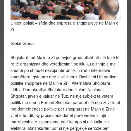
Uniteti politik – sfida dhe shpresa e shqiptarëve në Malin e
Zi
Gjekë Gjonaj
Shqiptarët në Malin e Zi po hyjnë gradualisht në një fazë të
re të organizimit dhe vetëdijesimit politik, ku gjithnjë e më
shumë po shfaqet nevoja për unifikim rreth interesave
kombëtare, qytetare dhe zhvillimore. Bashkimi i tri partive
politike shqiptare në Malin e Zi – Alternativa Shqiptare,
Lidhja Demokratike Shqiptare dhe Unioni Nacional
Shqiptar, javën e kaluar në Tuz, në një subjekt të vetëm
politik me emrin Forumi Shqiptar, paraqet një nga zhvillimet
më domethënëse politike për shqiptarët në Malin e Zi në
vitet e fundit. Ky proces nuk duhet parë vetëm si një
marrëveshje e zakonshme politike apo si një kalkulim
elektoral afatshkurtër, por si një përpjekje serioze për