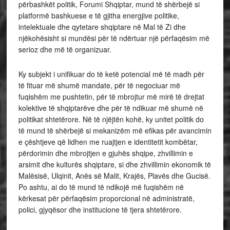
përbashkët politik, Forumi Shqiptar, mund të shërbejë si
platformë bashkuese e të gjitha energjive politike,
intelektuale dhe qytetare shqiptare në Mal të Zi dhe
njëkohësisht si mundësi për të ndërtuar një përfaqësim më
serioz dhe më të organizuar.
Ky subjekt i unifikuar do të ketë potencial më të madh për
të fituar më shumë mandate, për të negociuar më
fuqishëm me pushtetin, për të mbrojtur më mirë të drejtat
kolektive të shqiptarëve dhe për të ndikuar më shumë në
politikat shtetërore. Në të njëjtën kohë, ky unitet politik do
të mund të shërbejë si mekanizëm më efikas për avancimin
e çështjeve që lidhen me ruajtjen e identitetit kombëtar,
përdorimin dhe mbrojtjen e gjuhës shqipe, zhvillimin e
arsimit dhe kulturës shqiptare, si dhe zhvillimin ekonomik të
Malësisë, Ulqinit, Anës së Malit, Krajës, Plavës dhe Gucisë.
Po ashtu, ai do të mund të ndikojë më fuqishëm në
kërkesat për përfaqësim proporcional në administratë,
polici, gjyqësor dhe institucione të tjera shtetërore.