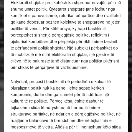
Elektorati shqiptar prej kohësh ka shprehur nevojën për më
shumë unitet politik. Qytetarët shqiptarë janë lodhur nga
konfliktet e panevojshme, retorikat përçarëse dhe rivalitetet
që kanë dobësuar pozitën kolektive të shqiptarëve në jetën
politike të vendit. Për këtë arsye, ky hap i bashkimit
perceptohet si shenjë përgjegjësie politike, reflektim i
pjekurisë kombëtare dhe përpjekje për rikthimin e besimit
te përfaqësimi politik shqiptar. Një subjekt i përbashkët do
të mobilizojë më mirë elektoratin shqiptar, një pjesë e të
cilëve në jo pak raste janë distancuar nga politika pikërisht
për shkak të përçarjeve të vazhdueshme.
Natyrisht, procesi i bashkimit në periudhën e kaluar të
pluralizmit politik nuk ka qenë i lehtë sepse kërkon
kompromis, durim dhe gatishmëri për të ndërtuar një
kulturë të re politike. Përveç kësaj është dashur të
tejkalohen sfida të ndryshme në harmonizimin e
strukturave partiake, në ndarjen e përgjegjësive politike, në
ruajtjen e balancave të brendshme dhe në tejkalimin e
mosbesimeve të vjetra. Aftësia për t’i menaxhuar këto sfida