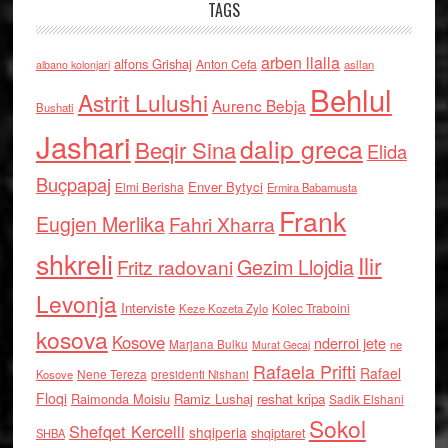
TAGS
arben llalla
alfons Grishaj
Anton Cefa
asllan
albano kolonjari
Behlul
Astrit Lulushi
Aurenc Bebja
Bushati
Jashari
dalip greca
Beqir Sina
Elida
Buçpapaj
Enver Bytyci
Elmi Berisha
Ermira Babamusta
Frank
Eugjen Merlika
Fahri Xharra
shkreli
Ilir
Gezim Llojdia
Fritz radovani
Levonja
Interviste
Kolec Traboini
Keze Kozeta Zylo
kosova
Kosove
nderroi jete
Marjana Bulku
ne
Murat Gecaj
Rafaela Prifti
Rafael
Nene Tereza
Kosove
presidenti Nishani
Floqi
Raimonda Moisiu
Ramiz Lushaj
reshat kripa
Sadik Elshani
Sokol
Shefqet Kercelli
shqiperia
shqiptaret
SHBA