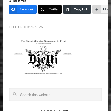
Share via:
Facebook
Twitter
Copy Link
More
FILED UNDER:
ANALIZA