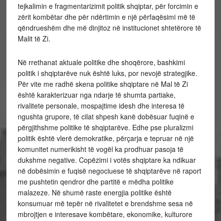
tejkalimin e fragmentarizimit politik shqiptar, për forcimin e
zërit kombëtar dhe për ndërtimin e një përfaqësimi më të
qëndrueshëm dhe më dinjitoz në institucionet shtetërore të
Malit të Zi.
Në rrethanat aktuale politike dhe shoqërore, bashkimi
politik i shqiptarëve nuk është luks, por nevojë strategjike.
Për vite me radhë skena politike shqiptare në Mal të Zi
është karakterizuar nga ndarje të shumta partiake,
rivalitete personale, mospajtime idesh dhe interesa të
ngushta grupore, të cilat shpesh kanë dobësuar fuqinë e
përgjithshme politike të shqiptarëve. Edhe pse pluralizmi
politik është vlerë demokratike, përçarja e tepruar në një
komunitet numerikisht të vogël ka prodhuar pasoja të
dukshme negative. Copëzimi i votës shqiptare ka ndikuar
në dobësimin e fuqisë negociuese të shqiptarëve në raport
me pushtetin qendror dhe partitë e mëdha politike
malazeze. Në shumë raste energjia politike është
konsumuar më tepër në rivalitetet e brendshme sesa në
mbrojtjen e interesave kombëtare, ekonomike, kulturore