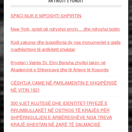
ARTIKUJT E FUNDIT
SPAÇI NUK E MPOSHTI SHPIRTIN
New York, qyteti që ndryshoi emrin… dhe ndryshoi botën
Kodi zakonor dhe isopolifonia dy nga monumentet e gjalla
madhështore të antikitetit shqiptar
Kryetari i Vatrës Dr. Elmi Berisha zhvilloi takim në
Akademinë e Shkencave dhe të Arteve të Kosovës
ÇËSHTJA ÇAME NË PARLAMENTIN E SHQIPËRISË
NË VITIN 1921
300 VJET KUJTESË DHE IDENTITET-TRYEZË E
RRUMBULLAKËT NË OSTROS TË KRAJËS PËR
SHPËRNGULJEN E ARBËRESHËVE NGA TREVA
KRAJË-SHESTAN NË ZARË TË DALMACISË