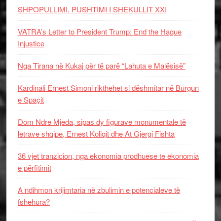
SHPOPULLIMI, PUSHTIMI I SHEKULLIT XXI
VATRA’s Letter to President Trump: End the Hague
Injustice
Nga Tirana në Kukaj për të parë “Lahuta e Malësisë”
Kardinali Ernest Simoni rikthehet si dëshmitar në Burgun
e Spaçit
Dom Ndre Mjeda, sipas dy figurave monumentale të
letrave shqipe, Ernest Koliqit dhe At Gjergj Fishta
36 vjet tranzicion, nga ekonomia prodhuese te ekonomia
e përfitimit
A ndihmon krijimtaria në zbulimin e potencialeve të
fshehura?