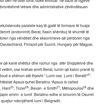
etoi deri në ditët tona, duke evoluar në bazë të ligjeve
 mëvonëshmë letrare dhe administrative zëvëndësuan
kzistencës paralele kaq të gjatë të formave të huaja
emrit (endonimit) Berat, flasin shëmbuj të shumtë të
rdoren nga vëndësit dhe eksonimeve që përdoren nga
ër Deutschland, Finland për Suomi, Hungary për Magyar,
ve që kanë shëtitur dhe njohur nga afër Shqipërinë dhe
vetëm, ose krahas emrit Berat, lumin që kalon pranë tij
21
oué e shënon atë thjesht “ Lumi ose Lumi i Beratit”
.
shtësisë Apsus quhet Beratino “Apsus is called
4
25
26
27
28
, Hani
, Tozer
, Bevan e Smith
, Mēliopoulos
dhe
apin emrin e lumit Beratino edhe si sinonim të Osumit
quajtur ndonjëherë lumi i Belgradit.