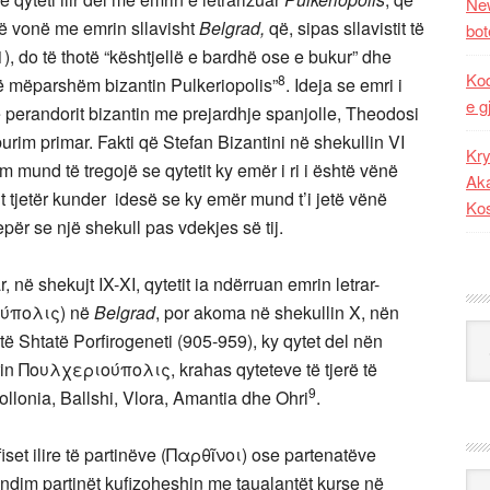
New
 vonë me emrin sllavisht
Belgrad,
që, sipas sllavistit të
bot
, do të thotë “kështjellë e bardhë ose e bukur” dhe
Kod
8
t të mëparshëm bizantin Pulkeriopolis”
. Ideja se emri i
e g
së perandorit bizantin me prejardhje spanjolle, Theodosi
urim primar. Fakti që Stefan Bizantini në shekullin VI
Kry
 mund të tregojë se qytetit ky emër i ri i është vënë
Aka
nt tjetër kunder idesë se ky emër mund t’i jetë vënë
Ko
epër se një shekull pas vdekjes së tij.
në shekujt IX-XI, qytetit ia ndërruan emrin letrar-
ύπολις) në
Belgrad
, por akoma në shekullin X, nën
Kat
të Shtatë Porfirogeneti (905-959), ky qytet del nën
mrin Πουλχεριούπολις, krahas qyteteve të tjerë të
9
ollonia, Ballshi, Vlora, Amantia dhe Ohri
.
fiset ilire të partinëve (Παρθῖνοι) ose partenatëve
Ark
dim partinët kufizoheshin me taualantët kurse në