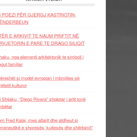
I POEZI PËR GJERGJ KASTRIOTIN-
ËNDERBEUN
TËR E ARKIVIT TE NAUM PRIFTIT NË
RVJETORIN E PARE TE DRAGO SILIQIT
aku, nga elementi arkitektonik te simboli i
ngut familjar
ëreshët si model evropian i mbrojtjes së
titetit kulturor
i Shijaku, “Diego Rivera” shqiptar i artit tonë
mbëtar
m Fred Kalaj, mes altarit dhe atdheut si
meneutikë e shpresës, kujtesës dhe shërbimit”