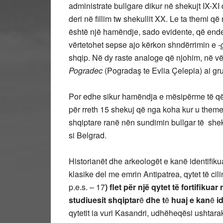
administrate bullgare dikur në shekujt IX-XI
deri në fillim tw shekullit XX. Le ta themi që
është një hamëndje, sado evidente, që ende 
vërtetohet sepse ajo kërkon shndërrimin e
-
shqip. Në dy raste analoge që njohim, në 
Pogradec
(Pogradaş te Evlia Çelepia) ai gru
Por edhe sikur hamëndja e mësipërme të qën
për rreth 15 shekuj që nga koha kur u themelu
shqiptare ranë nën sundimin bullgar të shek
si Belgrad.
Historianët dhe arkeologët e kanë identifiku
klasike del me emrin Antipatrea, qytet të ci
p.e.s. – 17
)
flet për një qytet të fortifikua
studiuesit shqiptar
ë
dhe t
ë
huaj e kan
ë
id
qytetit ia vuri Kasandri, udhëheqësi ushtarak 