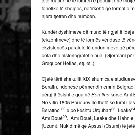
jetë ruajtur në të folurën e popullit dhe mbij
fonetike të shqipes, ndërkohë që format e
njera tjetrën dhe humbën.
Kundër dyshimeve që mund të ngjallë ideja e
(ekzonimeve) dhe të formës vëndase të vënd
ekzistencës paralele të endonimeve që pë
bota dhe historiografët e huaj (Gjermani p
Greqi për Hellas, etj. etj.)
Gjatë tërë shekullit XIX shumica e studiues
Beratin, ndonëse përmëndin emrin Belgradit 
përgjithësisht e quajnë
Beratino
kurse Ami B
Në vitin 1805 Pouqueville thotë se lumi i la
22
23
2
Beratino”
e po kështu Urquhart
, Leake
29
Ami Boué
. Ami Boué, Leake dhe Hahn e j
(Uzum). Nuk dimë që Apsusi (Osumi) të jetë 