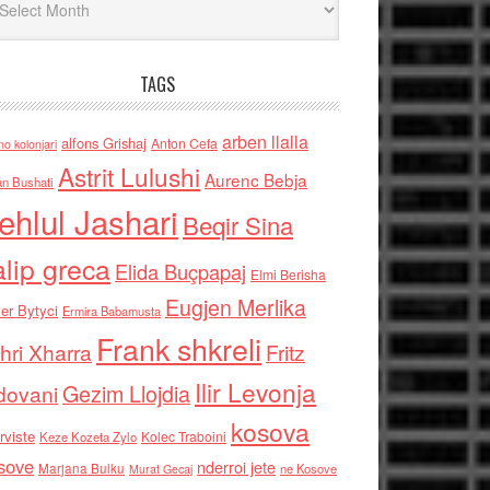
TAGS
arben llalla
alfons Grishaj
Anton Cefa
no kolonjari
Astrit Lulushi
Aurenc Bebja
an Bushati
ehlul Jashari
Beqir Sina
alip greca
Elida Buçpapaj
Elmi Berisha
Eugjen Merlika
er Bytyci
Ermira Babamusta
Frank shkreli
hri Xharra
Fritz
Ilir Levonja
Gezim Llojdia
dovani
kosova
rviste
Kolec Traboini
Keze Kozeta Zylo
sove
nderroi jete
Marjana Bulku
ne Kosove
Murat Gecaj