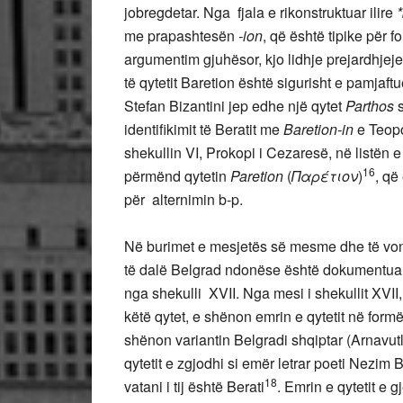
jobregdetar. Nga fjala e rikonstruktuar ilire
*
me prapashtesën
-ion
, që është tipike për f
argumentim gjuhësor, kjo lidhje prejardhjeje 
të qytetit Baretion është sigurisht e pamjaft
Stefan Bizantini jep edhe një qytet
Parthos
identifikimit të Beratit me
Baretion-in
e Teopo
shekullin VI, Prokopi i Cezaresë, në listën e 
16
përmënd qytetin
Paretion
(
Παρέτιον
)
, që
për alternimin b-p.
Në burimet e mesjetës së mesme dhe të vonë
të dalë Belgrad ndonëse është dokumentuar 
nga shekulli XVII. Nga mesi i shekullit XVII,
këtë qytet, e shënon emrin e qytetit në for
shënon variantin Belgradi shqiptar (Arnavut
qytetit e zgjodhi si emër letrar poeti Nezim B
18
vatani i tij është Berati
. Emrin e qytetit e