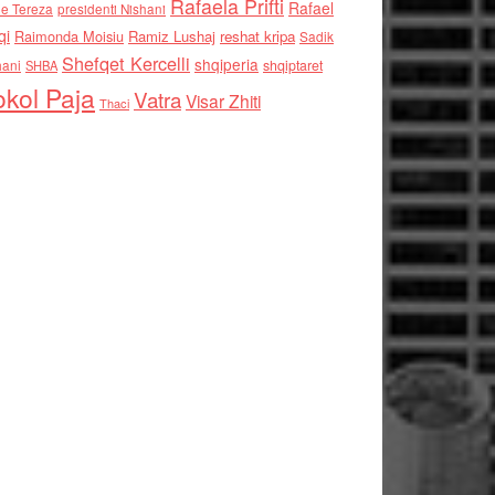
Rafaela Prifti
Rafael
e Tereza
presidenti Nishani
qi
Raimonda Moisiu
Ramiz Lushaj
reshat kripa
Sadik
Shefqet Kercelli
shqiperia
hani
shqiptaret
SHBA
kol Paja
Vatra
Visar Zhiti
Thaci