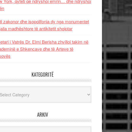
 York, qyteti që ndryshoi emrin… dhe ndryshoi
ën
i zakonor dhe isopolifonia dy nga monumentet
jalla madhështore të antikitetit shqiptar
etari i Vatrës Dr. Elmi Berisha zhvilloi takim në
deminë e Shkencave dhe të Arteve të
sovës
KATEGORITË
egoritë
ARKIV
iv