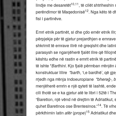
10,11
lindje me desaretët
, të cilët shtriheshi
12
perëndimor të Maqedonisë
. Nga këto të d
fisi i partinëve.
Emri etnik partinët, si dhe çdo emër etnik il
përpjekje për të gjetur prejardhjen e emrave
shkrimit të emrave ilirë në greqisht dhe latini
parasysh se nganjëherë fjalët ilire që filloj
kështu edhe në rastin e emrit etnik të partinëve
të ishte *
Barthini
. Kjo fjalë përmban rrënjën
konstruktuar lilire
*barth
, ‘i,e bardhë’, që g
rrjedh nga rrënja indoeuropiane
*
bherǝĝ-
, 
menjëherë emrin e një qyteti të lashtë, ende
cili thotë se e ka gjetur atë te libri i 52të i
“Baretion, një vënd në drejtim të Adriatikut
14
quhet Baretinos ose Brentesinos.”
. Të vih
15
përkthimin latin
afër
(
prope
)
Adriatikut dhe 