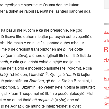
n në rrjedhjen e sipërme të Osumit deri në kufirin
hëna duket se rajoni i Beratit në lashtësi banohej nga
ir, ka pasur një kuptim e ka një prejardhje. Në çdo
alba
 të fiseve ilire duhen mbajtur parasysh edhe veçoritë e
asll
sht. Në rastin e emrit të fisit partinë duhet mbajtur
B
në me
b
në greqisht transpriptohen me
p
. Në qoftë
 (partinatëve), atëhere origjinali ilir i emrit të fisit do
d
barth
, e cila çuditërisht është e njëjtë me fjaln e
jejmë në fjalorin e indoeuropianishtes të Pokornit, e cila
Env
13
bhrēĝ-
“shkëlqen, i bardhë”
. Kjo fjalë
*barth
të kujton
Fa
 të paidentifikuar
Baretion
, që del te Stefan Bizantini, i
 Theopompit. S. Bizantini jep vetëm këtë njoftim të shkurtër:
ra
, siç shkruan Theopompi në librin e pesëdhjetedytë. Fisi
Inte
et re se autori thotë
në drejtim të
(πρὸς) dhe në
Ko
jo në Adriatik, që mund të interpretohet si qytet