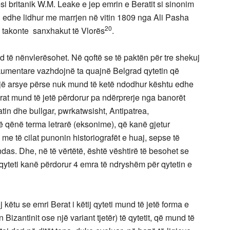
si britanik W.M. Leake e jep emrin e Beratit si sinonim
l edhe lidhur me marrjen në vitin 1809 nga Ali Pasha
20
 i takonte sanxhakut të Vlorës
.
 të nënvlerësohet. Në qoftë se të paktën për tre shekuj
okumentare vazhdojnë ta quajnë Belgrad qytetin që
jë arsye përse nuk mund të ketë ndodhur kështu edhe
rat mund të jetë përdorur pa ndërprerje nga banorët
tin dhe bullgar, pwrkatwsisht, Antipatrea,
 qënë terma letrarë (eksonime), që kanë gjetur
e të cilat punonin historiografët e huaj, sepse të
ndas. Dhe, në të vërtëtë, është vështirë të besohet se
 qyteti kanë përdorur 4 emra të ndryshëm për qytetin e
 këtu se emri Berat i këtij qyteti mund të jetë forma e
n Bizantinit ose një variant tjetër) të qytetit, që mund të