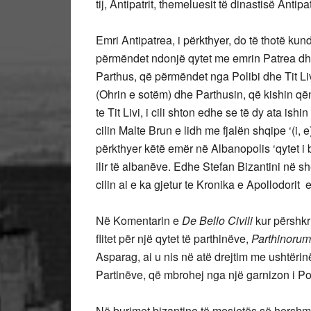
tij, Antipatrit, themeluesit të dinastisë Anti
Emri Antipatrea, i përkthyer, do të thotë kun
përmëndet ndonjë qytet me emrin Patrea dhe 
Parthus, që përmëndet nga Polibi dhe Tit Livi
(Ohrin e sotëm) dhe Parthusin, që kishin 
te Tit Livi, i cili shton edhe se të dy ata ishin 
cilin Malte Brun e lidh me fjalën shqipe ‘(
përkthyer këtë emër në Albanopolis ‘qytet i 
ilir të albanëve.
Edhe Stefan Bizantini në shek
cilin ai e ka gjetur te Kronika e Apollodorit e 
Në Komentarin e
De Bello Civili
kur përshkr
flitet për një qytet të parthinëve,
Parthinoru
Asparag, ai u nis në atë drejtim me ushtëri
Partinëve, që mbrohej nga një garnizon i Po
Në burimet bizantine të mesjetës së hershme 