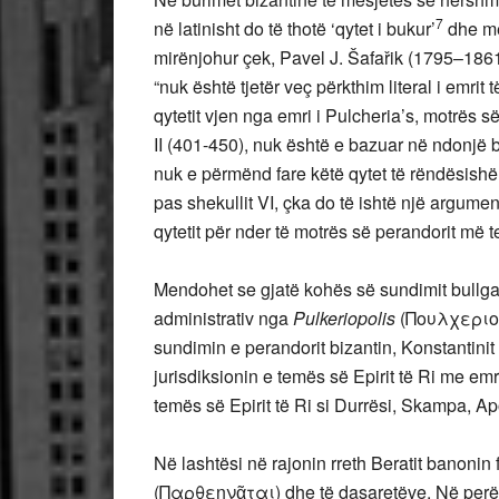
7
në latinisht do të thotë ‘qytet i bukur’
dhe më
mirënjohur çek, Pavel J. Šafařik (1795–1861)
“nuk është tjetër veç përkthim literal i emri
qytetit vjen nga emri i Pulcheria’s, motrës 
II (401-450), nuk është e bazuar në ndonjë b
nuk e përmënd fare këtë qytet të rëndësishëm
pas shekullit VI, çka do të ishtë një argume
qytetit për nder të motrës së perandorit më t
Mendohet se gjatë kohës së sundimit bullgar, 
administrativ nga
Pulkeriopolis
(Πουλχεριο
sundimin e perandorit bizantin, Konstantinit 
jurisdiksionin e temës së Epirit të Ri me e
temës së Epirit të Ri si Durrësi, Skampa, Ap
Në lashtësi në rajonin rreth Beratit banonin 
(Παρθεηνᾶται) dhe të dasaretëve. Në perën