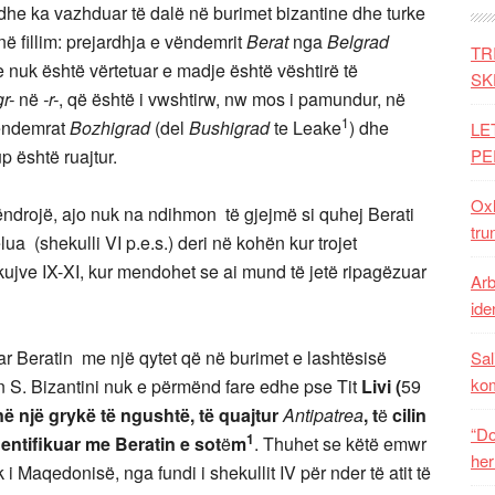
 dhe ka vazhduar të dalë në burimet bizantine dhe turke
 në fillim: prejardhja e vëndemrit
Berat
nga
Belgrad
TR
nuk është vërtetuar e madje është vështirë të
SK
gr-
në
-r-
, që është i vwshtirw, nw mos i pamundur, në
1
vëndemrat
Bozhigrad
(del
Bushigrad
te Leake
) dhe
LE
p është ruajtur.
PE
Oxh
drojë, ajo nuk na ndihmon të gjejmë si quhej Berati
tru
a (shekulli VI p.e.s.) deri në kohën kur trojet
ujve IX-XI, kur mendohet se ai mund të jetë ripagëzuar
Arb
iden
ar Beratin me një qytet që në burimet e lashtësisë
Sal
ko
lin S. Bizantini nuk e përmënd fare edhe pse Tit
Livi
(
59
r në një grykë të ngushtë, të quajtur
Antipatrea
, t
ë
cilin
“Do
1
entifikuar me Beratin e sot
ë
m
. Thuhet se këtë emwr
her
i Maqedonisë, nga fundi i shekullit IV për nder të atit të