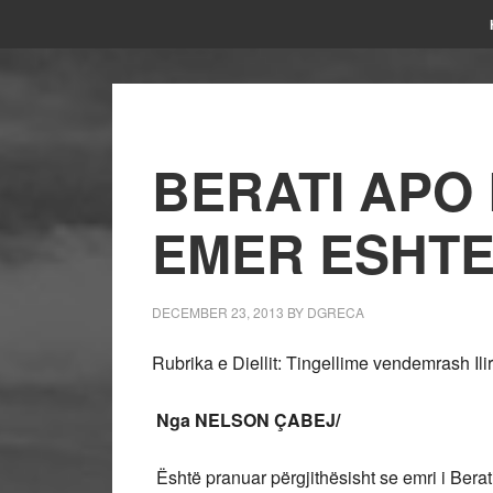
BERATI APO 
EMER ESHTE
DECEMBER 23, 2013
BY
DGRECA
Rubrika e Diellit: Tingellime vendemrash Ilir
Nga NELSON
Ç
ABEJ/
Është pranuar përgjithësisht se emri i Berati