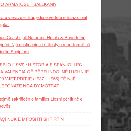
PO ARMATOSET BALLKANI?
za e vlerave – Tragjedia e vërtetë e tranzicionit
iptar
en Coast sjell Nammos Hotels & Resorts në
ipëri: Një destinacion i ri lifestyle merr formë në
ierën Shqiptare
EBLO (1966) / HISTORIA E SPANJOLLES
A VALENCIA QË PËRFUNDOI NË LUSHNJE
29 VJET PRITJE (1937 – 1966) TË NJË
LEFONATE NGA DY MOTRAT
tojmë sakrificën e familjes Lleshi për lirinë e
sovës
AÇI NUK E MPOSHTI SHPIRTIN