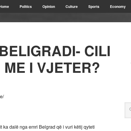
Home
Politics
Opinion
Culture
Sports
Economy
BELIGRADI- CILI
 ME I VJETER?
e/
t ka dalë nga emri Belgrad që i vuri këtij qyteti