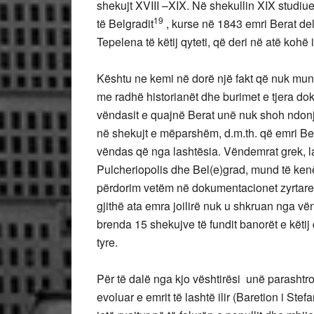
shekujt XVIII –XIX. Në shekullin XIX studiue
19
të Belgradit
, kurse në 1843 emri Berat de
Tepelena të këtij qyteti, që deri në atë kohë
Kështu ne kemi në dorë një fakt që nuk mund
me radhë historianët dhe burimet e tjera d
vëndasit e quajnë Berat unë nuk shoh ndon
në shekujt e mëparshëm, d.m.th. që emri Be
vëndas që nga lashtësia. Vëndemrat grek, la
Pulcheriopolis dhe Bel(e)grad, mund të kenë
përdorim vetëm në dokumentacionet zyrtare m
gjithë ata emra joilirë nuk u shkruan nga vë
brenda 15 shekujve të fundit banorët e këtij
tyre.
Për të dalë nga kjo vështirësi unë parashtroj
evoluar e emrit të lashtë ilir (Baretion i Stefa