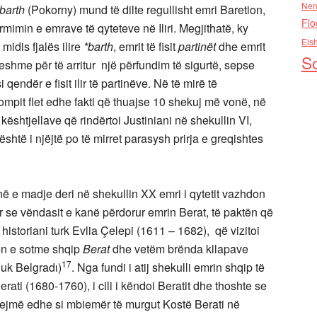
Nen
barth
(Pokorny) mund të dilte regullisht emri Baretion,
Flo
ormimin e emrave të qyteteve në Iliri. Megjithatë, ky
Els
midis fjalës ilire
*barth
, emrit të fisit
partinët
dhe emrit
So
ueshme për të arritur një përfundim të sigurtë, sepse
si qendër e fisit ilir të partinëve. Në të mirë të
mpit flet edhe fakti që thuajse 10 shekuj më vonë, në
kështjellave që rindërtoi Justiniani në shekullin VI,
 është i njëjtë po të mirret parasysh prirja e greqishtes
 e madje deri në shekullin XX emri i qytetit vazhdon
se vëndasit e kanë përdorur emrin Berat, të paktën që
 historiani turk Evlia Çelepi (1611 – 1682), që vizitoi
mën e sotme shqip
Berat
dhe vetëm brënda kllapave
17
luk Belgradı)
. Nga fundi i atij shekulli emrin shqip të
erati (1680-1760), i cili i këndoi Beratit dhe thoshte se
 gjejmë edhe si mbiemër të murgut Kostë Berati në