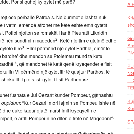
patride. Por si quhej ky qytet më parë?
A 
drejt ose përballë Patrea-s. Në burimet e lashta nuk
Kri
i vetmi emër që afrohet me këtë është emri qytetit
shq
. Polibi njofton se romakët i lanë Pleuratit Liknidin
Gre
2
qënë nën sundimin maqedon
. Këtë njoftim e gjejmë edhe
Shq
3
qytete ilirë
. Plini përmënd një qytet Parthia, emër të
Riv
i, e) bardhë’ dhe mendon se Ptolemeu mund ta ketë
4
bardhë’
, që mendohet të ketë qënë kryeqendër e fisit
PU
ullin VI përmënd një qytet ilir të quajtur Parthos, të
NG
5
shekullit II p.e.s. si qytet i fisit Parthenus
.
— 
TE
uhet fushata e Jul Cezarit kundër Pompeut, gjithashtu
Kuj
m oppidum
: “Kur Cezari, mori lajmin se Pompeu ishte në
Ko
në dhe duke kapur gjatë marshimit kryeqyetin e
6
mpeit, e arriti Pompeun në ditën e tretë në Maqedoni”
.
SP
qyteti ilir del me emrin e letrarizuar
Pulkeriopolis
, që