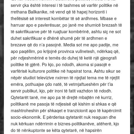
servir çka është interesi i të tashmes së varfër politike në
rrethana Ballkanike, në vend që të hapej horizonti i
thellësisë së interesit kombëtar të së ardhmes. Mbase e
harruar apo e pavlerësuar, po janë me shumicë brezash të
të sakrifikuarve për të ruajtuar kombërinë, ashtu siç ne sot
duhet sakrifikuar e dhënë shumë për të ardhmen e
brezave që do n’a pasojnë. Media sot me apo padije, me
apo paqëllim, po krijojnë provinca vullnetesh, ndërkaq që,
për ndjeshmërinë e temës do duhej të ketë një gjeografi
politike të gjërë. Po kjo, po ndodh, akoma si pasojë e
varfërisë kulturore politike në hapsirat tona. Ashtu sikur se
nëpër studiot televizive nxirren të njejtat tema me të njejtit
emëra, pothuajse çdo natë, të vetmjaftueshëm për t’ia
servir publikut, kjo, për ironi të fatit vazhdon të ndodh.
Qytetarët tanë, me apo pa të drejtë mbajtën në kurriz,
politikanë me pasoja të ndjesisë që kishim si shkas e që
mashtroheshin për shkaqet e tranzicionit apo të kapërcimit
socio-ekonomik. E përderisa qytetarët nuk reaguan dhe
nuk kërkuan ndërrimin e biznes-politikanëve, atëherë, kjo
do të nënkuptonte se këta qytetarë, në hapsirën