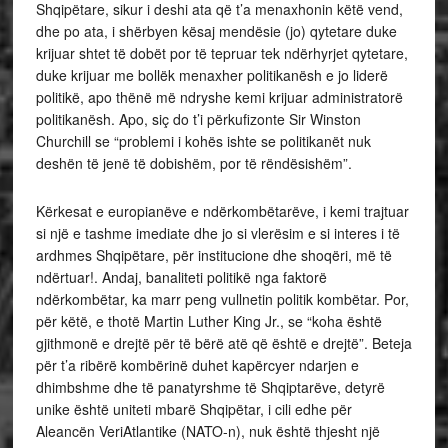
Shqipëtare, sikur i deshi ata që t’a menaxhonin këtë vend,
dhe po ata, i shërbyen kësaj mendësie (jo) qytetare duke
krijuar shtet të dobët por të tepruar tek ndërhyrjet qytetare,
duke krijuar me bollëk menaxher politikanësh e jo liderë
politikë, apo thënë më ndryshe kemi krijuar administratorë
politikanësh. Apo, siç do t’i përkufizonte Sir Winston
Churchill se “problemi i kohës ishte se politikanët nuk
deshën të jenë të dobishëm, por të rëndësishëm”.
Kërkesat e europianëve e ndërkombëtarëve, i kemi trajtuar
si një e tashme imediate dhe jo si vlerësim e si interes i të
ardhmes Shqipëtare, për institucione dhe shoqëri, më të
ndërtuar!. Andaj, banaliteti politikë nga faktorë
ndërkombëtar, ka marr peng vullnetin politik kombëtar. Por,
për këtë, e thotë Martin Luther King Jr., se “koha është
gjithmonë e drejtë për të bërë atë që është e drejtë”. Beteja
për t’a ribërë kombërinë duhet kapërcyer ndarjen e
dhimbshme dhe të panatyrshme të Shqiptarëve, detyrë
unike është uniteti mbarë Shqipëtar, i cili edhe për
Aleancën VeriAtlantike (NATO-n), nuk është thjesht një