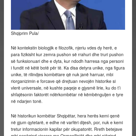
Shqiprim Pula/
Në kontekstin biologjik e filozofik, njeriu vdes dy herë, e
para fizikisht kur zemra pushon së rrahuri dhe truri pushon
së funksionuari dhe e dyta, kur ndodh harresa nga personi
i fundit në këtë botë për të. Ka disa detyra unike, nga figura
unike, të rilindjes kombëtare që nuk janë harruar, mbi
riorganizimin e forcave që drejtuan nevojën historike si
vlerë universale, në kushte paqeje e gjysmë lirie, ku do t’i
shfajësonin
faktorët ndërkombëtar në këmbënguljen e tyre
në ndarjen tonë.
Në historikun kombëtar Shqipëtar, hera herës kemi qenë
në gjum qytetarë, e edhe në varfëri dijesh, por, nuk e kemi
tretur informacionin kapilar për okupatorët. Rreth betejave
mbi pesëqind vjeçare me Osmanllinjët dhe mbi njëqind