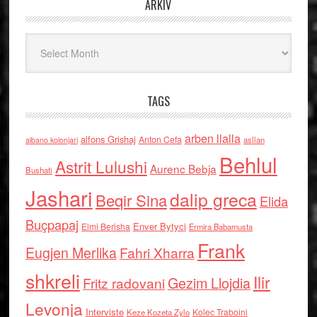
ARKIV
Arkiv
TAGS
arben llalla
alfons Grishaj
Anton Cefa
asllan
albano kolonjari
Behlul
Astrit Lulushi
Aurenc Bebja
Bushati
Jashari
dalip greca
Beqir Sina
Elida
Buçpapaj
Enver Bytyci
Elmi Berisha
Ermira Babamusta
Frank
Eugjen Merlika
Fahri Xharra
shkreli
Ilir
Gezim Llojdia
Fritz radovani
Levonja
Interviste
Kolec Traboini
Keze Kozeta Zylo