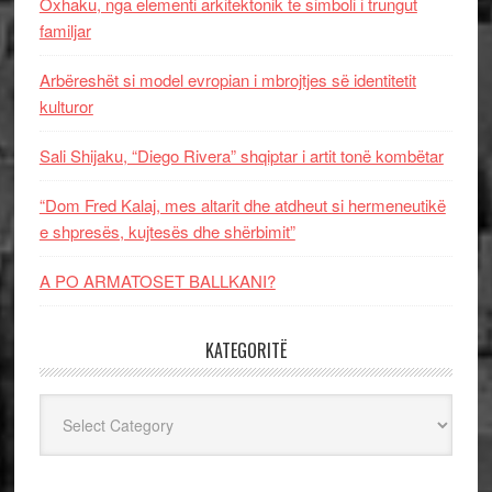
Oxhaku, nga elementi arkitektonik te simboli i trungut
familjar
Arbëreshët si model evropian i mbrojtjes së identitetit
kulturor
Sali Shijaku, “Diego Rivera” shqiptar i artit tonë kombëtar
“Dom Fred Kalaj, mes altarit dhe atdheut si hermeneutikë
e shpresës, kujtesës dhe shërbimit”
A PO ARMATOSET BALLKANI?
KATEGORITË
Kategoritë