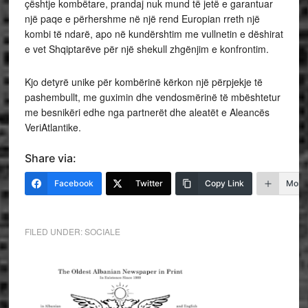
çështje kombëtare, prandaj nuk mund të jetë e garantuar
një paqe e përhershme në një rend Europian rreth një
kombi të ndarë, apo në kundërshtim me vullnetin e dëshirat
e vet Shqiptarëve për një shekull zhgënjim e konfrontim.
Kjo detyrë unike për kombërinë kërkon një përpjekje të
pashembullt, me guximin dhe vendosmërinë të mbështetur
me besnikëri edhe nga partnerët dhe aleatët e Aleancës
VeriAtlantike.
Share via:
Facebook
Twitter
Copy Link
More
FILED UNDER:
SOCIALE