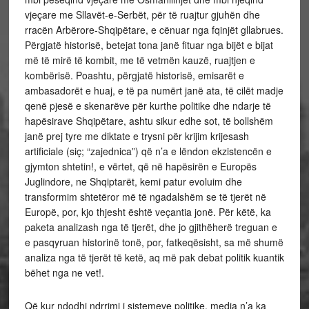
vjeçare me Sllavët-e-Serbët, për të ruajtur gjuhën dhe
rracën Arbërore-Shqipëtare, e cënuar nga fqinjët gllabrues.
Përgjatë historisë, betejat tona janë fituar nga bijët e bijat
më të mirë të kombit, me të vetmën kauzë, ruajtjen e
kombërisë. Poashtu, përgjatë historisë, emisarët e
ambasadorët e huaj, e të pa numërt janë ata, të cilët madje
qenë pjesë e skenarëve për kurthe politike dhe ndarje të
hapësirave Shqipëtare, ashtu sikur edhe sot, të bollshëm
janë prej tyre me diktate e trysni për krijim krijesash
artificiale (siç; “zajednica”) që n’a e lëndon ekzistencën e
gjymton shtetin!, e vërtet, që në hapësirën e Europës
Juglindore, ne Shqiptarët, kemi patur evoluim dhe
transformim shtetëror më të ngadalshëm se të tjerët në
Europë, por, kjo thjesht është veçantia jonë. Për këtë, ka
paketa analizash nga të tjerët, dhe jo gjithëherë treguan e
e pasqyruan historinë tonë, por, fatkeqësisht, sa më shumë
analiza nga të tjerët të ketë, aq më pak debat politik kuantik
bëhet nga ne vet!.
Që kur ndodhi ndrrimi i sistemeve politike, media n’a ka