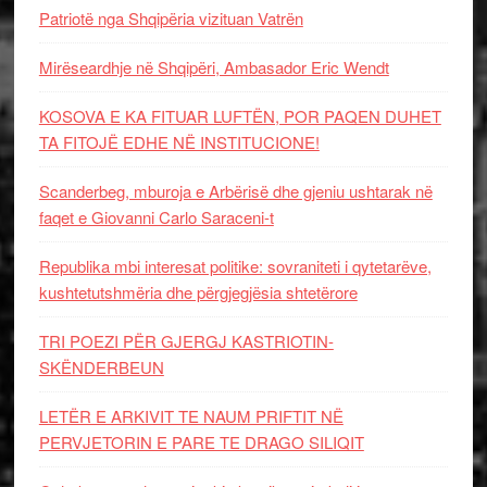
Patriotë nga Shqipëria vizituan Vatrën
Mirëseardhje në Shqipëri, Ambasador Eric Wendt
KOSOVA E KA FITUAR LUFTËN, POR PAQEN DUHET
TA FITOJË EDHE NË INSTITUCIONE!
Scanderbeg, mburoja e Arbërisë dhe gjeniu ushtarak në
faqet e Giovanni Carlo Saraceni-t
Republika mbi interesat politike: sovraniteti i qytetarëve,
kushtetutshmëria dhe përgjegjësia shtetërore
TRI POEZI PËR GJERGJ KASTRIOTIN-
SKËNDERBEUN
LETËR E ARKIVIT TE NAUM PRIFTIT NË
PERVJETORIN E PARE TE DRAGO SILIQIT