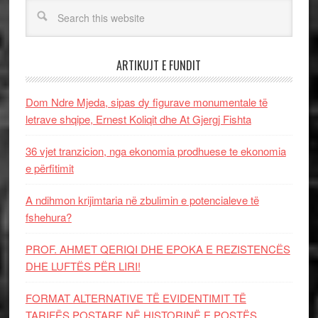
ARTIKUJT E FUNDIT
Dom Ndre Mjeda, sipas dy figurave monumentale të
letrave shqipe, Ernest Koliqit dhe At Gjergj Fishta
36 vjet tranzicion, nga ekonomia prodhuese te ekonomia
e përfitimit
A ndihmon krijimtaria në zbulimin e potencialeve të
fshehura?
PROF. AHMET QERIQI DHE EPOKA E REZISTENCЁS
DHE LUFTЁS PЁR LIRI!
FORMAT ALTERNATIVE TË EVIDENTIMIT TË
TARIFËS POSTARE NË HISTORINË E POSTËS