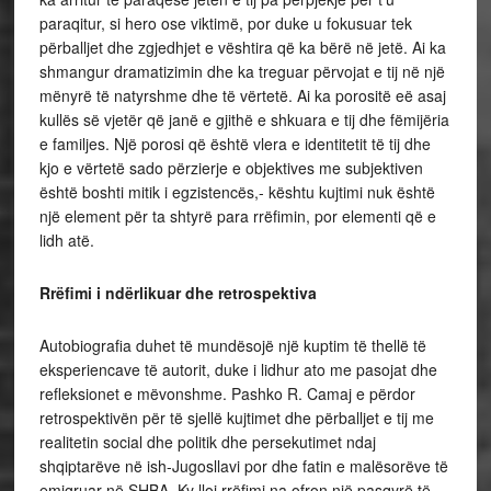
paraqitur, si hero ose viktimë, por duke u fokusuar tek
përballjet dhe zgjedhjet e vështira që ka bërë në jetë. Ai ka
shmangur dramatizimin dhe ka treguar përvojat e tij në një
mënyrë të natyrshme dhe të vërtetë. Ai ka porositë eë asaj
kullës së vjetër që janë e gjithë e shkuara e tij dhe fëmijëria
e familjes. Një porosi që është vlera e identitetit të tij dhe
kjo e vërtetë sado përzierje e objektives me subjektiven
është boshti mitik i egzistencës,- kështu kujtimi nuk është
një element për ta shtyrë para rrëfimin, por elementi që e
lidh atë.
Rrëfimi i ndërlikuar dhe retrospektiva
Autobiografia duhet të mundësojë një kuptim të thellë të
eksperiencave të autorit, duke i lidhur ato me pasojat dhe
refleksionet e mëvonshme. Pashko R. Camaj e përdor
retrospektivën për të sjellë kujtimet dhe përballjet e tij me
realitetin social dhe politik dhe persekutimet ndaj
shqiptarëve në ish-Jugosllavi por dhe fatin e malësorëve të
emigruar në SHBA. Ky lloj rrëfimi na ofron një pasqyrë të