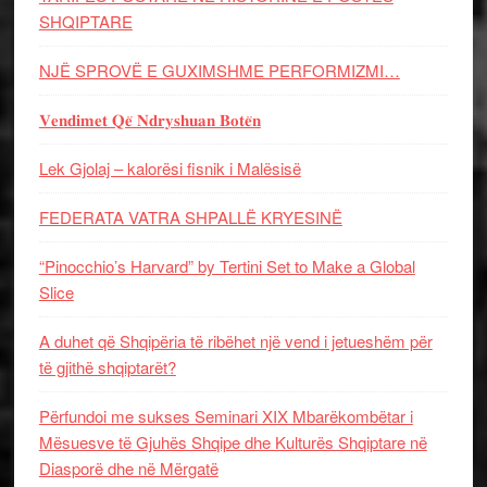
SHQIPTARE
NJË SPROVË E GUXIMSHME PERFORMIZMI…
𝐕𝐞𝐧𝐝𝐢𝐦𝐞𝐭 𝐐𝐞̈ 𝐍𝐝𝐫𝐲𝐬𝐡𝐮𝐚𝐧 𝐁𝐨𝐭𝐞̈𝐧
Lek Gjolaj – kalorësi fisnik i Malësisë
FEDERATA VATRA SHPALLË KRYESINË
“Pinocchio’s Harvard” by Tertini Set to Make a Global
Slice
A duhet që Shqipëria të ribëhet një vend i jetueshëm për
të gjithë shqiptarët?
Përfundoi me sukses Seminari XIX Mbarëkombëtar i
Mësuesve të Gjuhës Shqipe dhe Kulturës Shqiptare në
Diasporë dhe në Mërgatë