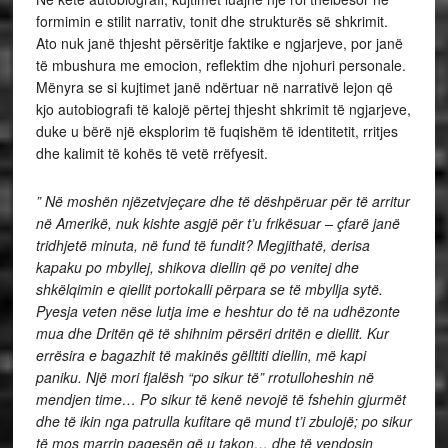
formimin e stilit narrativ, tonit dhe strukturës së shkrimit.
Ato nuk janë thjesht përsëritje faktike e ngjarjeve, por janë
të mbushura me emocion, reflektim dhe njohuri personale.
Mënyra se si kujtimet janë ndërtuar në narrativë lejon që
kjo autobiografi të kalojë përtej thjesht shkrimit të ngjarjeve,
duke u bërë një eksplorim të fuqishëm të identitetit, rritjes
dhe kalimit të kohës të vetë rrëfyesit.
” Në moshën njëzetvjeçare dhe të dëshpëruar për të arritur
në Amerikë, nuk kishte asgjë për t’u frikësuar – çfarë janë
tridhjetë minuta, në fund të fundit? Megjithatë, derisa
kapaku po mbyllej, shikova diellin që po venitej dhe
shkëlqimin e qiellit portokalli përpara se të mbyllja sytë.
Pyesja veten nëse lutja ime e heshtur do të na udhëzonte
mua dhe Dritën që të shihnim përsëri dritën e diellit. Kur
errësira e bagazhit të makinës gëlltiti diellin, më kapi
paniku. Një mori fjalësh “po sikur të” rrotulloheshin në
mendjen time… Po sikur të kenë nevojë të fshehin gjurmët
dhe të ikin nga patrulla kufitare që mund t’i zbulojë; po sikur
të mos marrin pagesën që u takon… dhe të vendosin