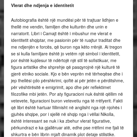
Vlerat dhe ndjenja e identitetit
Autobiografia është një mundësi për të trajtuar lidhjen e
thellë me vendin, familjen dhe kulturën dhe unin e
narratorit. Libri i Camajt është i mbushur me vlerat e
identitetit shqiptar, me pasionin për të ruajtur traditat dhe
me ndjenjën e forcës, që buron nga këto rrënjë. Ai tregon
se si kulla familjare është jo vetëm një simbol i identitetit,
por është kujdesur të ndërtojë një stil të sofistikuar, me
figura artistike dhe shprehje që pasqyrojnë një kulturë të
gjerë etniko sociale. Kjo e bën veprën më tërheqëse dhe i
jep thellësi çdo përshkrimi, qoftë ai për jetën e përditshme,
për vështirësitë e emigrimit, apo dhe për reflektimet
filozofike mbi jetën. Por aty figuracioni nuk është qëllim në
vetevete, figuracioni buron vetevetiu nga të rrëfyerit. Fakti
që libri është hartuar fillimisht në anglisht nga një njohës i
gjuhës shqipe, por i sjellë në shqip nga i vëllai Nikolla,
është interesant se nuk i ka zbehur vlerat figurative,
përkundrazi e ka gjallëruar atë, edhe pse rrëfimi me fjali të
shkurtra e bën librin mjaft dinamik plot detaje stilistike.