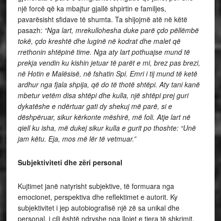
një forcë që ka mbajtur gjallë shpirtin e familjes,
pavarësisht sfidave të shumta. Ta shijojmë atë në këtë
pasazh:
“Nga lart, mrekullohesha duke parë çdo pëllëmbë
tokë, çdo kreshtë dhe luginë në kodrat dhe malet që
rrethonin shtëpinë time. Nga aty lart pothuajse mund të
prekja vendin ku kishin jetuar të parët e mi, brez pas brezi,
në Hotin e Malësisë, në fshatin Spi. Emri i tij mund të ketë
ardhur nga fjala shpija, që do të thotë shtëpi. Aty tani kanë
mbetur vetëm disa shtëpi dhe kulla, një shtëpi prej guri
dykatëshe e ndërtuar gati dy shekuj më parë, si e
dëshpëruar, sikur kërkonte mëshirë, më foli. Atje lart në
qiell ku isha, më dukej sikur kulla e gurit po thoshte: “Unë
jam këtu. Eja, mos më lër të vetmuar.”
Subjektiviteti dhe zëri personal
Kujtimet janë natyrisht subjektive, të formuara nga
emocionet, perspektiva dhe reflektimet e autorit. Ky
subjektivitet i jep autobiografisë një zë sa unikal dhe
personal, i cili është ndryshe nga llojet e tjera të shkrimit.