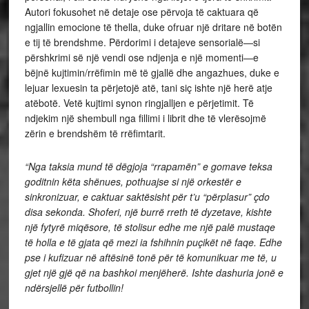
Autori fokusohet në detaje ose përvoja të caktuara që
ngjallin emocione të thella, duke ofruar një dritare në botën
e tij të brendshme. Përdorimi i detajeve sensorialë—si
përshkrimi së një vendi ose ndjenja e një momenti—e
bëjnë kujtimin/rrëfimin më të gjallë dhe angazhues, duke e
lejuar lexuesin ta përjetojë atë, tani siç ishte një herë atje
atëbotë. Vetë kujtimi synon ringjalljen e përjetimit. Të
ndjekim një shembull nga fillimi i librit dhe të vlerësojmë
zërin e brendshëm të rrëfimtarit.
“Nga taksia mund të dëgjoja “rrapamën” e gomave teksa
goditnin këta shënues, pothuajse si një orkestër e
sinkronizuar, e caktuar saktësisht për t’u “përplasur” çdo
disa sekonda. Shoferi, një burrë rreth të dyzetave, kishte
një fytyrë miqësore, të stolisur edhe me një palë mustaqe
të holla e të gjata që mezi ia fshihnin puçikët në faqe. Edhe
pse i kufizuar në aftësinë tonë për të komunikuar me të, u
gjet një gjë që na bashkoi menjëherë. Ishte dashuria jonë e
ndërsjellë për futbollin!