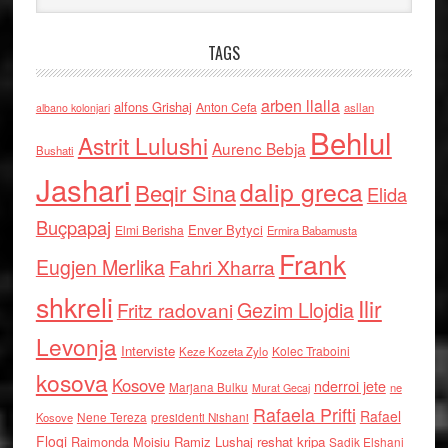
TAGS
arben llalla
alfons Grishaj
Anton Cefa
asllan
albano kolonjari
Behlul
Astrit Lulushi
Aurenc Bebja
Bushati
Jashari
dalip greca
Beqir Sina
Elida
Buçpapaj
Enver Bytyci
Elmi Berisha
Ermira Babamusta
Frank
Eugjen Merlika
Fahri Xharra
shkreli
Ilir
Gezim Llojdia
Fritz radovani
Levonja
Interviste
Kolec Traboini
Keze Kozeta Zylo
kosova
Kosove
nderroi jete
Marjana Bulku
ne
Murat Gecaj
Rafaela Prifti
Rafael
Nene Tereza
Kosove
presidenti Nishani
Floqi
Raimonda Moisiu
Ramiz Lushaj
reshat kripa
Sadik Elshani