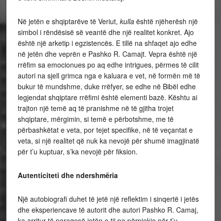
Në jetën e shqiptarëve të Veriut,
kulla
është njëherësh një
simbol i rëndësisë së veantë dhe një realitet konkret. Ajo
është një arketip i egzistencës. E tillë na shfaqet ajo edhe
në jetën dhe veprën e Pashko R. Camajt. Vepra është një
rrëfim sa emocionues po aq edhe intrigues, përmes të cilit
autori na sjell grimca nga e kaluara e vet, në formën më të
bukur të mundshme, duke rrëfyer, se edhe në Bibël edhe
legjendat shqiptare rrëfimi është elementi bazë. Kështu ai
trajton një temë aq të pranishme në të gjitha trojet
shqiptare, mërgimin, si temë e përbotshme, me të
përbashkëtat e veta, por tejet specifike, në të veçantat e
veta, si një realitet që nuk ka nevojë për shumë imagjinatë
për t’u kuptuar, s’ka nevojë për fiksion.
Autenticiteti dhe ndershmëria
Një autobiografi duhet të jetë një reflektim i sinqertë i jetës
dhe eksperiencave të autorit dhe autori Pashko R. Camaj,
ka arritur të paraqesë jetën e tij pa përpjekje për t’u