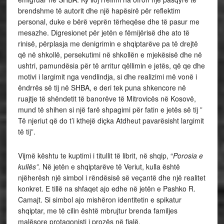
brendshme të autorit dhe një hapësirë për reflektim
personal, duke e bërë veprën tërheqëse dhe të pasur me
mesazhe. Digresionet për jetën e fëmijërisë dhe ato të
rinisë, përplasja me denigrimin e shqiptarëve pa të drejtë
që në shkollë, persekutimi në shkollën e mjekësisë dhe në
ushtri, pamundësia për të arritur qëllimin e jetës, që qe dhe
motivi i largimit nga vendlindja, si dhe realizimi më vonë i
ëndrrës së tij në SHBA, e deri tek puna shkencore në
ruajtje të shëndetit të banorëve të Mitrovicës në Kosovë,
mund të shihen si një farë shpagimi për fatin e jetës së tij ”
Të njeriut që do t’i kthejë diçka Atdheut pavarësisht largimit
të tij”.
Vijmë kështu te kuptimi i titullit të librit, në shqip, “
Porosia e
kullës”.
Në jetën e shqiptarëve të Veriut, kulla është
njëherësh një simbol i rëndësisë së veçantë dhe një realitet
konkret. E tillë na shfaqet ajo edhe në jetën e Pashko R.
Camajt. Si simbol ajo mishëron identitetin e spikatur
shqiptar, me të cilin është mbrujtur brenda familjes
malësore protagonisti i prozës në fjalë.