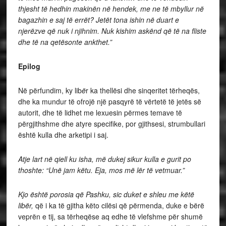
thjesht të hedhin makinën në hendek, me ne të mbyllur në
bagazhin e saj të errët? Jetët tona ishin në duart e
njerëzve që nuk i njihnim. Nuk kishim askënd që të na fliste
dhe të na qetësonte ankthet.”
Epilog
Në përfundim, ky lib
ë
r ka thellësi dhe sinqeritet tërheqës,
dhe ka mundur të ofrojë një pasqyrë të vërtetë të jetës së
autorit, dhe të lidhet me lexuesin përmes temave të
përgjithshme dhe atyre specifike, por gjithsesi, strumbullari
është kulla dhe arketipi i saj.
Atje lart në qiell ku isha, më dukej sikur kulla e gurit po
thoshte: “Unë jam këtu. Eja, mos më lër të vetmuar.”
Kjo është porosia që Pashku, sic duket e shleu me këtë
libër,
që i ka të gjitha këto cilësi që përmenda, duke e bërë
veprën e tij, sa tërheqëse aq edhe të vlefshme për shumë