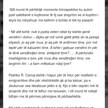
Stili mund të përfshijë momente introspektive ku autori
pyet saktësinë e kujtimeve të tij ose shqyrton se si kuptimi i
atyre ka ndryshuar me kalimin e kohës si tek ky pasazh:
“ Në atë kohë, nuk e pyeta veten nëse ky kishte qenë
vendimi i duhur – diçka që më vonë gjatë jetës do ta pyesja
shpesh, jo aq për mua, jo aq për të ardhmen time, por më
tepër për të kaluarën time. A ishte i gabuar vendimi im për
të lënë vendlindjen time, shtëpinë time? …. A përfundoi
trashëgimia e tyre, për mua dhe vendlindjen time, me
largimin tim – a kam mëkatuar ndaj tyre?
Pashko R. Camaj është i hapur për të folur për realitetin e
emigrantëve dhe për vështirësitë që ai ka kaluar, pa e
zbukuruar ose idealizuar jetën e tij. Kjo e bën veprën më të
sinqertë dhe më të lidhur me lexuesin, i cili mund të ndiejë
lidhjen me të përmes përvojave të përbashkëta.
Në këtë autobiografi, kujtimet luajnë një rol thelbësor në