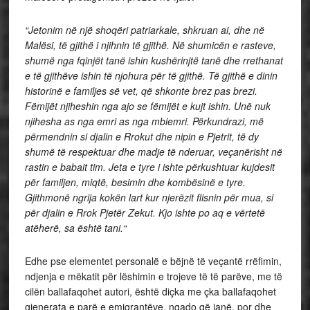
“Jetonim në një shoqëri patriarkale, shkruan ai, dhe në
Malësi, të gjithë i njihnin të gjithë. Në shumicën e rasteve,
shumë nga fqinjët tanë ishin kushërinjtë tanë dhe rrethanat
e të gjithëve ishin të njohura për të gjithë. Të gjithë e dinin
historinë e familjes së vet, që shkonte brez pas brezi.
Fëmijët njiheshin nga ajo se fëmijët e kujt ishin. Unë nuk
njihesha as nga emri as nga mbiemri. Përkundrazi, më
përmendnin si djalin e Rrokut dhe nipin e Pjetrit, të dy
shumë të respektuar dhe madje të nderuar, veçanërisht në
rastin e babait tim. Jeta e tyre i ishte përkushtuar kujdesit
për familjen, miqtë, besimin dhe kombësinë e tyre.
Gjithmonë ngrija kokën lart kur njerëzit flisnin për mua, si
për djalin e Rrok Pjetër Zekut. Kjo ishte po aq e vërtetë
atëherë, sa është tani.“
Edhe pse elementet personalë e bëjnë të veçantë rrëfimin,
ndjenja e mëkatit për lëshimin e trojeve të të parëve, me të
cilën ballafaqohet autori, është diçka me çka ballafaqohet
gjenerata e parë e emigrantëve, ngado që janë, por dhe