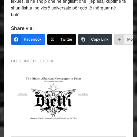
lexues, si në shqip dhe në anglisht dhe i jep asaj kuptime të
shumfishta me vlerë universale për çdo të mërguar në
botë.
Share via:
Facebook
Twitter
Copy Link
More
FILED UNDER:
LETERSI