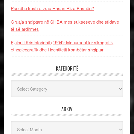
Pse dhe kush e vrau Hasan Riza Pashën?
Gruaja shqiptare në SHBA mes sukseseve dhe sfidave
të së ardhmes
Fjalori i Kristoforidhit (1904): Monument leksikografik,
etnogjeografik dhe i identitetit kombëtar shqiptar
KATEGORITË
Kategoritë
ARKIV
Arkiv