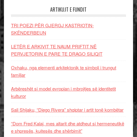
ARTIKUJT E FUNDIT
TRI POEZI PËR GJERGJ KASTRIOTIN-
SKËNDERBEUN
LETËR E ARKIVIT TE NAUM PRIFTIT NË
PERVJETORIN E PARE TE DRAGO SILIQIT
Oxhaku, nga elementi arkitektonik te simboli i trungut
familjar
Arbëreshët si model evropian i mbrojtjes së identitetit
kulturor
Sali Shijaku, “Diego Rivera” shqiptar i artit tonë kombëtar
“Dom Fred Kalaj, mes altarit dhe atdheut si hermeneutikë
e shpresës, kujtesës dhe shërbimit”