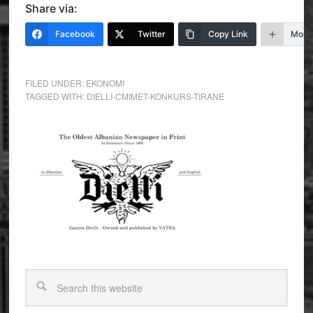
Share via:
Facebook
Twitter
Copy Link
More
FILED UNDER:
EKONOMI
TAGGED WITH:
DIELLI-CMIMET-KONKURS-TIRANE