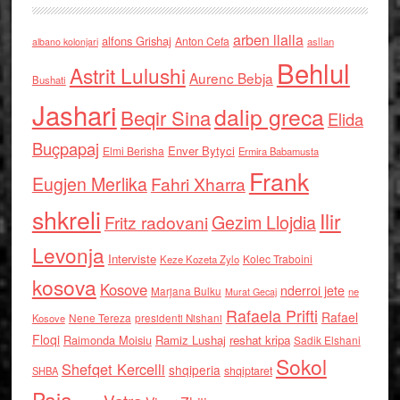
arben llalla
alfons Grishaj
Anton Cefa
asllan
albano kolonjari
Behlul
Astrit Lulushi
Aurenc Bebja
Bushati
Jashari
dalip greca
Beqir Sina
Elida
Buçpapaj
Enver Bytyci
Elmi Berisha
Ermira Babamusta
Frank
Eugjen Merlika
Fahri Xharra
shkreli
Ilir
Gezim Llojdia
Fritz radovani
Levonja
Interviste
Kolec Traboini
Keze Kozeta Zylo
kosova
Kosove
nderroi jete
Marjana Bulku
ne
Murat Gecaj
Rafaela Prifti
Rafael
Nene Tereza
Kosove
presidenti Nishani
Floqi
Raimonda Moisiu
Ramiz Lushaj
reshat kripa
Sadik Elshani
Sokol
Shefqet Kercelli
shqiperia
shqiptaret
SHBA
Paja