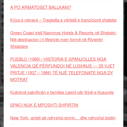
A PO ARMATOSET BALLKANI?
Kriza e vlerave – Tragjedia e vërtetë e tranzicionit shqiptar
Green Coast sjell Nammos Hotels & Resorts në Shqipëri:
Një destinacion i ri lifestyle merr formë në Rivierën
Shqiptare
PUEBLO (1966) / HISTORIA E SPANJOLLES NGA
VALENCIA QË PËRFUNDOI NË LUSHNJE — 29 VJET
PRITJE (1937 – 1966) TË NJË TELEFONATE NGA DY
MOTRAT
Kujtojmë sakrificën e familjes Lleshi për lirinë e Kosovës
SPAÇI NUK E MPOSHTI SHPIRTIN
New York, qyteti që ndryshoi emrin… dhe ndryshoi botën