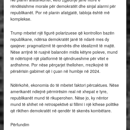
rëndësishme morale për demokratët dhe sinjal alarmi për
republikanët. Por në planin afatgjatë, tabloja është më
komplekse.
Trump mbetet një figurë polarizuese që kontrollon bazën
republikane, ndërsa demokratët janë të ndarë mes dy
qasjeve: pragmatizmit të qendrës dhe idealizmit të majtë.
Nëse arrijnë të ruajnë balancën midis këtyre poleve, mund
të ndërtojnë një platformë të qëndrueshme për vitet e
ardhshme. Por nëse përçarjet thellohen, rrezikojnë të
përsërisin gabimet që i çuan në humbje në 2024.
Ndërkohë, ekonomia do të mbetet faktori përcaktues. Nëse
amerikanët ndiejnë përmirësim real në xhepat e tyre,
republikanët mund të rikuperohen. Nëse jo, ky nëntor
mund të shihet në retrospektivë si fillimi i një kthese politike
që rikthen demokratët në qendër të skenës kombëtare.
Përfundim