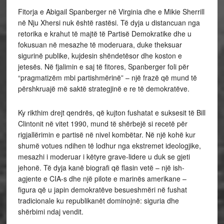
Fitorja e Abigail Spanberger në Virginia dhe e Mikie Sherrill
në Nju Xhersi nuk është rastësi. Të dyja u distancuan nga
retorika e krahut të majtë të Partisë Demokratike dhe u
fokusuan në mesazhe të moderuara, duke theksuar
sigurinë publike, kujdesin shëndetësor dhe koston e
jetesës. Në fjalimin e saj të fitores, Spanberger foli për
“pragmatizëm mbi partishmërinë” – një frazë që mund të
përshkruajë më saktë strategjinë e re të demokratëve.
Ky rikthim drejt qendrës, që kujton fushatat e suksesit të Bill
Clintonit në vitet 1990, mund të shërbejë si recetë për
rigjallërimin e partisë në nivel kombëtar. Në një kohë kur
shumë votues ndihen të lodhur nga ekstremet ideologjike,
mesazhi i moderuar i këtyre grave-lidere u duk se gjeti
jehonë. Të dyja kanë biografi që flasin vetë – një ish-
agjente e CIA-s dhe një pilote e marinës amerikane –
figura që u japin demokratëve besueshmëri në fushat
tradicionale ku republikanët dominojnë: siguria dhe
shërbimi ndaj vendit.