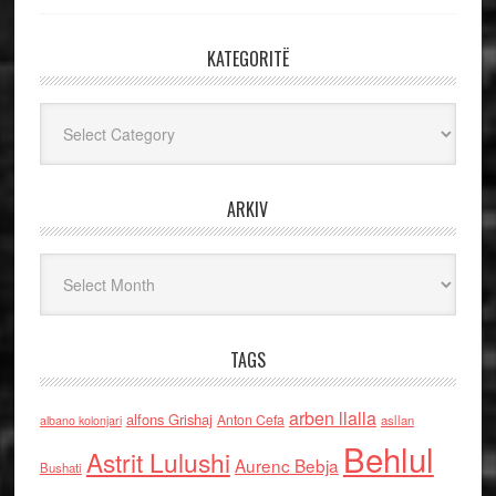
KATEGORITË
Kategoritë
ARKIV
Arkiv
TAGS
arben llalla
alfons Grishaj
Anton Cefa
asllan
albano kolonjari
Behlul
Astrit Lulushi
Aurenc Bebja
Bushati