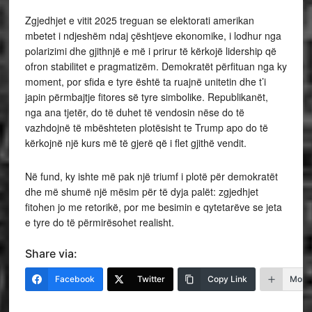
Zgjedhjet e vitit 2025 treguan se elektorati amerikan
mbetet i ndjeshëm ndaj çështjeve ekonomike, i lodhur nga
polarizimi dhe gjithnjë e më i prirur të kërkojë lidership që
ofron stabilitet e pragmatizëm. Demokratët përfituan nga ky
moment, por sfida e tyre është ta ruajnë unitetin dhe t’i
japin përmbajtje fitores së tyre simbolike. Republikanët,
nga ana tjetër, do të duhet të vendosin nëse do të
vazhdojnë të mbështeten plotësisht te Trump apo do të
kërkojnë një kurs më të gjerë që i flet gjithë vendit.
Në fund, ky ishte më pak një triumf i plotë për demokratët
dhe më shumë një mësim për të dyja palët: zgjedhjet
fitohen jo me retorikë, por me besimin e qytetarëve se jeta
e tyre do të përmirësohet realisht.
Share via:
Facebook
Twitter
Copy Link
More