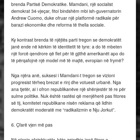
brenda Partisë Demokratike. Mamdani, një socialist
demokrat 34-vjeçar, fitoi bindshëm mbi ish-guvernatorin
Andrew Cuomo, duke ofruar një platformë radikale për
barazi ekonomike dhe reforma të thella sociale.
Ky kontrast brenda të njëjtës parti tregon se demokratët
janë ende në kërkim të identitetit të tyre: a do të mbeten
një forcë qendrore që flet për të gjithë amerikanët apo do
të përqafojnë një model më të majtë, evropian në frymë?
Nga njëra anë, suksesi i Mamdani-t tregon se vizioni
progresist tërheq brezat e rinj dhe votuesit urbanë. Nga
ana tjetër, ai i ofron republikanëve një shënjestër të re për
sulme politike. Nuk është rastësi që menjëherë pas fitores
së tij, komitetet republikane nisën reklama që lidhin
demokratët moderatë me “radikalizmin e Nju Jorkut”.
6. Çfarë vjen më pas
Në planin afatshkurtër, këto zgjedhje janë fitore e