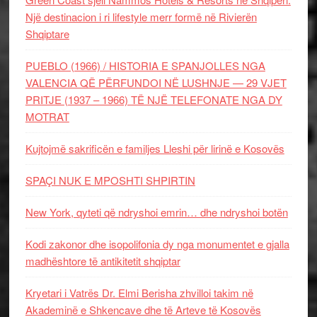
Një destinacion i ri lifestyle merr formë në Rivierën
Shqiptare
PUEBLO (1966) / HISTORIA E SPANJOLLES NGA
VALENCIA QË PËRFUNDOI NË LUSHNJE — 29 VJET
PRITJE (1937 – 1966) TË NJË TELEFONATE NGA DY
MOTRAT
Kujtojmë sakrificën e familjes Lleshi për lirinë e Kosovës
SPAÇI NUK E MPOSHTI SHPIRTIN
New York, qyteti që ndryshoi emrin… dhe ndryshoi botën
Kodi zakonor dhe isopolifonia dy nga monumentet e gjalla
madhështore të antikitetit shqiptar
Kryetari i Vatrës Dr. Elmi Berisha zhvilloi takim në
Akademinë e Shkencave dhe të Arteve të Kosovës