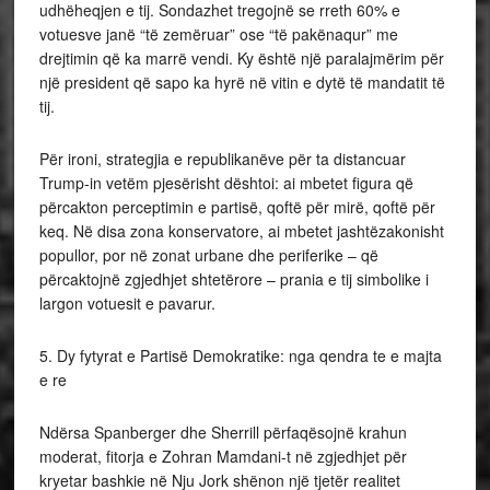
udhëheqjen e tij. Sondazhet tregojnë se rreth 60% e
votuesve janë “të zemëruar” ose “të pakënaqur” me
drejtimin që ka marrë vendi. Ky është një paralajmërim për
një president që sapo ka hyrë në vitin e dytë të mandatit të
tij.
Për ironi, strategjia e republikanëve për ta distancuar
Trump-in vetëm pjesërisht dështoi: ai mbetet figura që
përcakton perceptimin e partisë, qoftë për mirë, qoftë për
keq. Në disa zona konservatore, ai mbetet jashtëzakonisht
popullor, por në zonat urbane dhe periferike – që
përcaktojnë zgjedhjet shtetërore – prania e tij simbolike i
largon votuesit e pavarur.
5. Dy fytyrat e Partisë Demokratike: nga qendra te e majta
e re
Ndërsa Spanberger dhe Sherrill përfaqësojnë krahun
moderat, fitorja e Zohran Mamdani-t në zgjedhjet për
kryetar bashkie në Nju Jork shënon një tjetër realitet