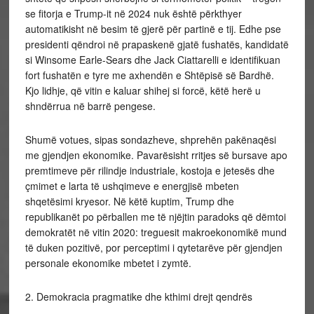
se fitorja e Trump-it në 2024 nuk është përkthyer
automatikisht në besim të gjerë për partinë e tij. Edhe pse
presidenti qëndroi në prapaskenë gjatë fushatës, kandidatë
si Winsome Earle-Sears dhe Jack Ciattarelli e identifikuan
fort fushatën e tyre me axhendën e Shtëpisë së Bardhë.
Kjo lidhje, që vitin e kaluar shihej si forcë, këtë herë u
shndërrua në barrë pengese.
Shumë votues, sipas sondazheve, shprehën pakënaqësi
me gjendjen ekonomike. Pavarësisht rritjes së bursave apo
premtimeve për rilindje industriale, kostoja e jetesës dhe
çmimet e larta të ushqimeve e energjisë mbeten
shqetësimi kryesor. Në këtë kuptim, Trump dhe
republikanët po përballen me të njëjtin paradoks që dëmtoi
demokratët në vitin 2020: treguesit makroekonomikë mund
të duken pozitivë, por perceptimi i qytetarëve për gjendjen
personale ekonomike mbetet i zymtë.
2. Demokracia pragmatike dhe kthimi drejt qendrës