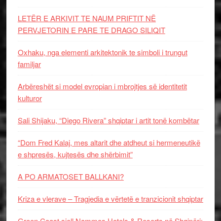
LETËR E ARKIVIT TE NAUM PRIFTIT NË
PERVJETORIN E PARE TE DRAGO SILIQIT
Oxhaku, nga elementi arkitektonik te simboli i trungut
familjar
Arbëreshët si model evropian i mbrojtjes së identitetit
kulturor
Sali Shijaku, “Diego Rivera” shqiptar i artit tonë kombëtar
“Dom Fred Kalaj, mes altarit dhe atdheut si hermeneutikë
e shpresës, kujtesës dhe shërbimit”
A PO ARMATOSET BALLKANI?
Kriza e vlerave – Tragjedia e vërtetë e tranzicionit shqiptar
Green Coast sjell Nammos Hotels & Resorts në Shqipëri: