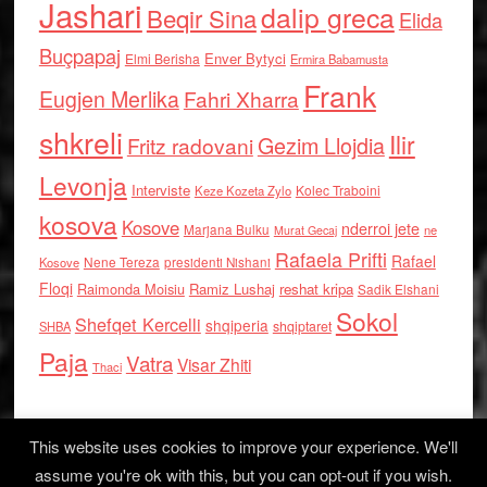
Jashari
dalip greca
Beqir Sina
Elida
Buçpapaj
Enver Bytyci
Elmi Berisha
Ermira Babamusta
Frank
Eugjen Merlika
Fahri Xharra
shkreli
Ilir
Gezim Llojdia
Fritz radovani
Levonja
Interviste
Kolec Traboini
Keze Kozeta Zylo
kosova
Kosove
nderroi jete
Marjana Bulku
ne
Murat Gecaj
Rafaela Prifti
Rafael
Nene Tereza
Kosove
presidenti Nishani
Floqi
Raimonda Moisiu
Ramiz Lushaj
reshat kripa
Sadik Elshani
Sokol
Shefqet Kercelli
shqiperia
shqiptaret
SHBA
Paja
Vatra
Visar Zhiti
Thaci
This website uses cookies to improve your experience. We'll
assume you're ok with this, but you can opt-out if you wish.