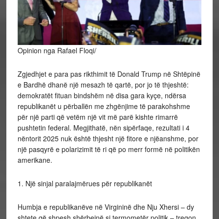
Opinion nga Rafael Floqi/
Zgjedhjet e para pas rikthimit të Donald Trump në Shtëpinë
e Bardhë dhanë një mesazh të qartë, por jo të thjeshtë:
demokratët fituan bindshëm në disa gara kyçe, ndërsa
republikanët u përballën me zhgënjime të parakohshme
për një parti që vetëm një vit më parë kishte rimarrë
pushtetin federal. Megjithatë, nën sipërfaqe, rezultati i 4
nëntorit 2025 nuk është thjesht një fitore e njëanshme, por
një pasqyrë e polarizimit të ri që po merr formë në politikën
amerikane.
1. Një sinjal paralajmërues për republikanët
Humbja e republikanëve në Virgininë dhe Nju Xhersi – dy
shtete që shpesh shërbejnë si termometër politik – tregon