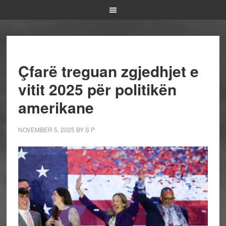
Çfarë treguan zgjedhjet e
vitit 2025 për politikën
amerikane
NOVEMBER 5, 2025
BY
S P