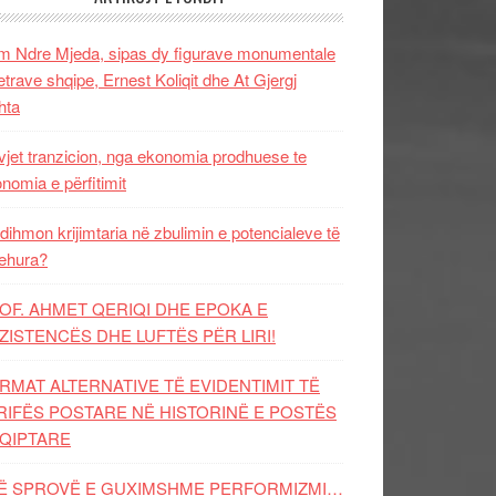
 Ndre Mjeda, sipas dy figurave monumentale
letrave shqipe, Ernest Koliqit dhe At Gjergj
hta
vjet tranzicion, nga ekonomia prodhuese te
nomia e përfitimit
dihmon krijimtaria në zbulimin e potencialeve të
ehura?
OF. AHMET QERIQI DHE EPOKA E
ZISTENCЁS DHE LUFTЁS PЁR LIRI!
RMAT ALTERNATIVE TË EVIDENTIMIT TË
RIFËS POSTARE NË HISTORINË E POSTËS
QIPTARE
Ë SPROVË E GUXIMSHME PERFORMIZMI…