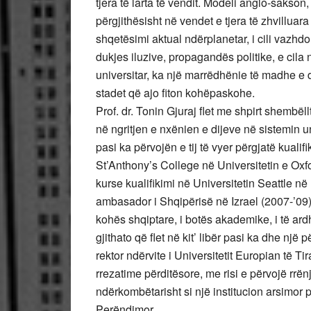
tjera të larta të vendit. Modeli anglo-sakson
përgjithësisht në vendet e tjera të zhvilluara
shqetësimi aktual ndërplanetar, i cili vazhdo
dukjes iluzive, propagandës politike, e cil
universitar, ka një marrëdhënie të madhe e 
stadet që ajo fiton kohëpaskohe.
Prof. dr. Tonin Gjuraj flet me shpirt shembë
në ngritjen e nxënien e dijeve në sistemin uni
pasi ka përvojën e tij të vyer përgjatë kual
St’Anthony’s College në Universitetin e Oxf
kurse kualifikimi në Universitetin Seattle 
ambasador i Shqipërisë në Izrael (2007-’09),
kohës shqiptare, i botës akademike, i të ard
gjithato që flet në kit’ libër pasi ka dhe një p
rektor ndërvite i Universitetit Europian të Tir
rrezatime përditësore, me risi e përvojë rrënj
ndërkombëtarisht si një institucion arsimor 
Perëndimor.