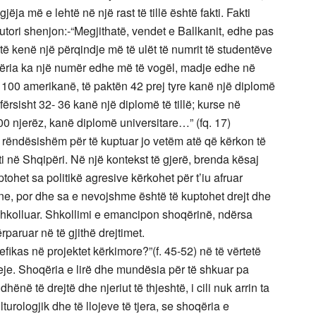
ëja më e lehtë në një rast të tillë është fakti. Fakti
Autori shenjon:-“Megjithatë, vendet e Ballkanit, edhe pas
të kenë një përqindje më të ulët të numrit të studentëve
ria ka një numër edhe më të vogël, madje edhe në
ë 100 amerikanë, të paktën 42 prej tyre kanë një diplomë
fërsisht 32- 36 kanë një diplomë të tillë; kurse në
0 njerëz, kanë diplomë universitare…” (fq. 17)
 i rëndësishëm për të kuptuar jo vetëm atë që kërkon të
teti në Shqipëri. Në një kontekst të gjerë, brenda kësaj
uptohet sa politikë agresive kërkohet për t’iu afruar
e, por dhe sa e nevojshme është të kuptohet drejt dhe
u shkolluar. Shkollimi e emancipon shoqërinë, ndërsa
ërparuar në të gjithë drejtimet.
efikas në projektet kërkimore?”(f. 45-52) në të vërtetë
jeje. Shoqëria e lirë dhe mundësia për të shkuar pa
në të drejtë dhe njeriut të thjeshtë, i cili nuk arrin ta
urologjik dhe të llojeve të tjera, se shoqëria e