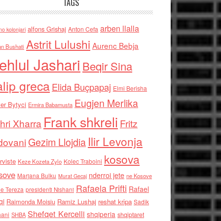
TAGS
arben llalla
alfons Grishaj
Anton Cefa
no kolonjari
Astrit Lulushi
Aurenc Bebja
an Bushati
ehlul Jashari
Beqir Sina
alip greca
Elida Buçpapaj
Elmi Berisha
Eugjen Merlika
er Bytyci
Ermira Babamusta
Frank shkreli
hri Xharra
Fritz
Ilir Levonja
Gezim Llojdia
dovani
kosova
rviste
Kolec Traboini
Keze Kozeta Zylo
sove
nderroi jete
Marjana Bulku
ne Kosove
Murat Gecaj
Rafaela Prifti
Rafael
e Tereza
presidenti Nishani
qi
Raimonda Moisiu
Ramiz Lushaj
reshat kripa
Sadik
Shefqet Kercelli
shqiperia
hani
shqiptaret
SHBA