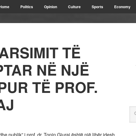
Home
Politics
Opinion
Culture
Sports
Economy
ARSIMIT TË
PTAR NË NJË
PUR TË PROF.
AJ
dhe publik” i prof. dr. Tonin Gjuraj është një libër idesh