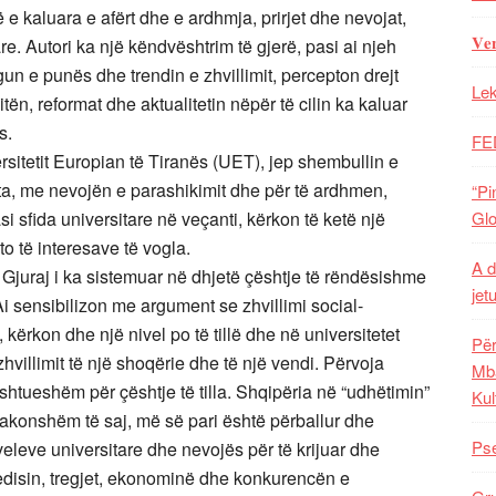
të e kaluara e afërt dhe e ardhmja, prirjet dhe nevojat,
𝐕𝐞
e. Autori ka një këndvështrim të gjerë, pasi ai njeh
gun e punës dhe trendin e zhvillimit, percepton drejt
Lek
itën, reformat dhe aktualitetin nëpër të cilin ka kaluar
s.
FE
versitetit Europian të Tiranës (UET), jep shembullin e
arta, me nevojën e parashikimit dhe për të ardhmen,
“Pi
asi sfida universitare në veçanti, kërkon të ketë një
Glo
to të interesave të vogla.
A d
in Gjuraj i ka sistemuar në dhjetë çështje të rëndësishme
jet
. Ai sensibilizon me argument se zhvillimi social-
kërkon dhe një nivel po të tillë dhe në universitetet
Për
 zhvillimit të një shoqërie dhe të një vendi. Përvoja
Mba
tueshëm për çështje të tilla. Shqipëria në “udhëtimin”
Kul
ë zakonshëm të saj, më së pari është përballur dhe
Pse
eleve universitare dhe nevojës për të krijuar dhe
disin, tregjet, ekonominë dhe konkurencën e