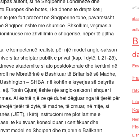
, sipas autorit, si në Shqipërinë Londineze dhe
 të Europës dhe botës, i ka dhënë të drejtë këtij
n të jetë fort prezent në Shqipërinë tonë, pavarësisht
alba
a në Shqipëri është me shumicë. Shkollimi, veçmas ai
asll
dominuese me zhvillimin e shoqërisë, nëpër të gjitha
B
lltar e kompetencë realiste për një model anglo-sakson
d
versitar shqiptar publik e privat (kap. i dytë, f. 21-28),
ifikimeve akademike si ato postdoktorale dhe kërkimi në
Env
ordit në Mbretërinë e Bashkuar të Britanisë së Madhe,
Fa
në Uashington – SHBA, në kohën e kryerjes së detyrës
ra
 etj. Tonin Gjuraj është një anglo-sakson i shquar i
hmes. Ai është një zë që duhet dëgjuar nga të tjerët për
Inte
ërvojë tjetër të dytë, të madhe, të cmuar, në rritje, si
Ko
anës (UET), i këtij institucioni me plot lartime e
Nen
ase, të kultivuar, konsoliduar, i certifikuar dhe
Flo
privat model në Shqipëri dhe rajonin e Ballkanit
Els