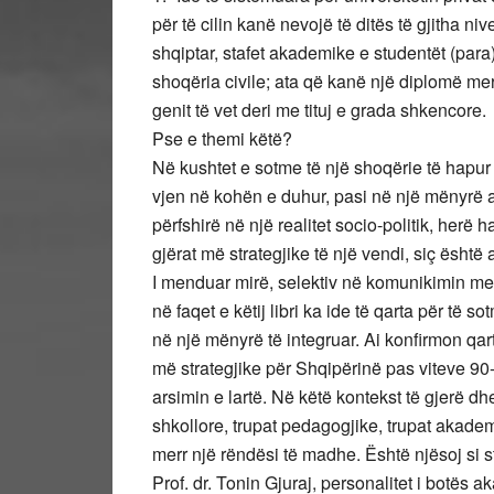
për të cilin kanë nevojë të ditës të gjitha ni
shqiptar, stafet akademike e studentët (para)u
shoqëria civile; ata që kanë një diplomë meri
genit të vet deri me tituj e grada shkencore.
Pse e themi këtë?
Në kushtet e sotme të një shoqërie të hapur e
vjen në kohën e duhur, pasi në një mënyrë a
përfshirë në një realitet socio-politik, her
gjërat më strategjike të një vendi, siç është a
I menduar mirë, selektiv në komunikimin me le
në faqet e këtij libri ka ide të qarta për të 
në një mënyrë të integruar. Ai konfirmon qar
më strategjike për Shqipërinë pas viteve 90-
arsimin e lartë. Në këtë kontekst të gjerë dh
shkollore, trupat pedagogjike, trupat akadem
merr një rëndësi të madhe. Është njësoj si str
Prof. dr. Tonin Gjuraj, personalitet i botës a