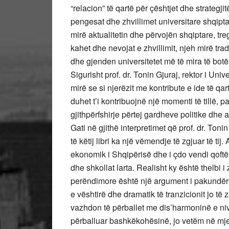
“relacion” të qartë për çështjet dhe strategji
pengesat dhe zhvillimet universitare shqiptar
mirë aktualitetin dhe përvojën shqiptare, tre
kahet dhe nevojat e zhvillimit, njeh mirë trad
dhe gjenden universitetet më të mira të botë
Sigurisht prof. dr. Tonin Gjuraj, rektor i Uni
mirë se si njerëzit me kontribute e ide të q
duhet t’i kontribuojnë një momenti të tillë, p
gjithpërfshirje përtej gardheve politike dhe a
Gati në gjithë interpretimet që prof. dr. Ton
të këtij libri ka një vëmendje të zgjuar të tij
ekonomik i Shqipërisë dhe i çdo vendi qoftë, 
dhe shkollat larta. Realisht ky është thelbi i
perëndimore është një argument i pakundërsh
e vështirë dhe dramatik të tranzicionit jo t
vazhdon të përballet me dis’harmoninë e niv
përballuar bashkëkohësinë, jo vetëm në mje