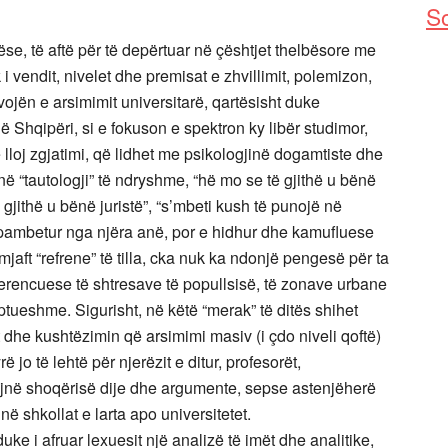
So
ëse, të aftë për të depërtuar në çështjet thelbësore me
k i vendit, nivelet dhe premisat e zhvillimit, polemizon,
vojën e arsimimit universitarë, qartësisht duke
ë Shqipëri, si e fokuson e spektron ky libër studimor,
 lloj zgjatimi, që lidhet me psikologjinë dogamtiste dhe
et në “tautologji” të ndryshme, “hë mo se të gjithë u bënë
 gjithë u bënë juristë”, “s’mbeti kush të punojë në
prapambetur nga njëra anë, por e hidhur dhe kamufluese
mjaft “refrene” të tilla, cka nuk ka ndonjë pengesë për ta
ferencuese të shtresave të popullsisë, të zonave urbane
ptueshme. Sigurisht, në këtë “merak” të ditës shihet
 dhe kushtëzimin që arsimimi masiv (i çdo niveli qoftë)
ë jo të lehtë për njerëzit e ditur, profesorët,
frojnë shoqërisë dije dhe argumente, sepse astenjëherë
 shkollat e larta apo universitetet.
duke i afruar lexuesit një analizë të imët dhe analitike,