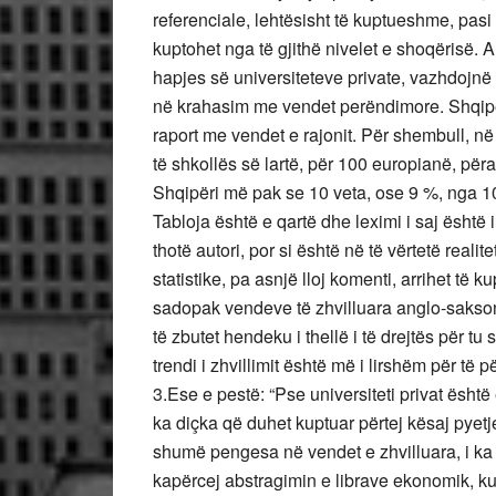
referenciale, lehtësisht të kuptueshme, pasi gj
kuptohet nga të gjithë nivelet e shoqërisë. 
hapjes së universiteteve private, vazhdojnë 
në krahasim me vendet perëndimore. Shqipë
raport me vendet e rajonit. Për shembull, n
të shkollës së lartë, për 100 europianë, përa
Shqipëri më pak se 10 veta, ose 9 %, nga 10
Tabloja është e qartë dhe leximi i saj është
thotë autori, por si është në të vërtetë reali
statistike, pa asnjë lloj komenti, arrihet të k
sadopak vendeve të zhvilluara anglo-sakson
të zbutet hendeku i thellë i të drejtës për t
trendi i zhvillimit është më i lirshëm për të p
3.Ese e pestë: “Pse universiteti privat është 
ka diçka që duhet kuptuar përtej kësaj pyet
shumë pengesa në vendet e zhvilluara, i ka dhë
kapërcej abstragimin e librave ekonomik, kult