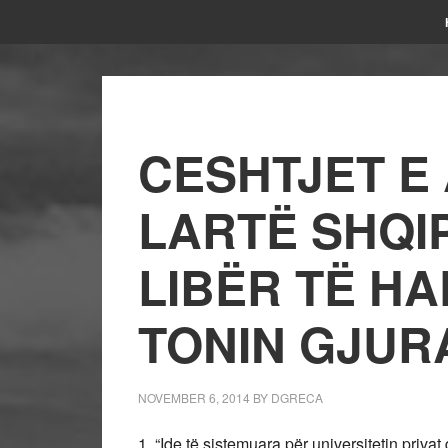
CESHTJET E 
LARTË SHQI
LIBËR TË HA
TONIN GJUR
NOVEMBER 6, 2014
BY
DGRECA
1. “Ide të sistemuara për universitetin privat 