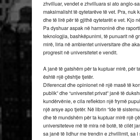
zhvilluar, vendet e zhvilluara si ato anglo-s
maksimalisht të qytetarëve të vet. Pra, nuk k
dhe të lirë për të gjithë qytetarët e vet. Kjo
Pa dyshuar aspak në harmoninë dhe raportin 
teknologjia, bashkëpunimi, të punuarit në gr
mirë, liria në ambientet universitare dhe ak
progresit në universitetet e vendit.
A janë të gatshëm për ta kuptuar mirë, për t
është një çështje tjetër.
Diferencat dhe opinionet në një masë të kon
publik” dhe “universitet privat” janë të duks
kundërvënie, e cila reflekton një frymë pupul
një arsye apo tjetër. Në librin “Ide të sistem
dhe të mundshëm për ta kuptuar mirë një çështj
universiteteve më të mira në botë, të cilët j
sa janë të lidhur me trendin e zhvillimit, sa 