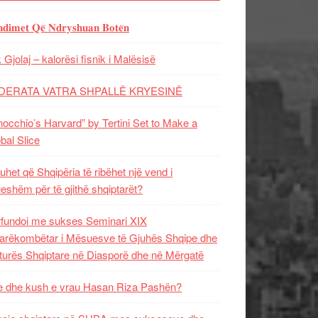
𝐝𝐢𝐦𝐞𝐭 𝐐𝐞̈ 𝐍𝐝𝐫𝐲𝐬𝐡𝐮𝐚𝐧 𝐁𝐨𝐭𝐞̈𝐧
 Gjolaj – kalorësi fisnik i Malësisë
DERATA VATRA SHPALLË KRYESINË
nocchio’s Harvard” by Tertini Set to Make a
bal Slice
uhet që Shqipëria të ribëhet një vend i
ueshëm për të gjithë shqiptarët?
fundoi me sukses Seminari XIX
rëkombëtar i Mësuesve të Gjuhës Shqipe dhe
turës Shqiptare në Diasporë dhe në Mërgatë
 dhe kush e vrau Hasan Riza Pashën?