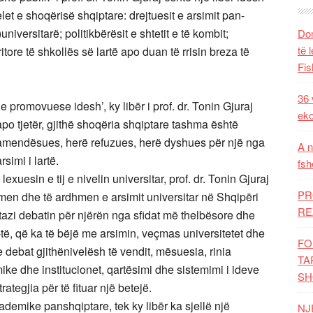
velet e shoqërisë shqiptare: drejtuesit e arsimit pan-
niversitarë; politikbërësit e shtetit e të kombit;
Dom
të 
tore të shkollës së lartë apo duan të rrisin breza të
Fis
36 
 promovuese idesh’, ky libër i prof. dr. Tonin Gjuraj
eko
po tjetër, gjithë shoqëria shqiptare tashma është
ë hamendësues, herë refuzues, herë dyshues për një nga
A n
rsimi i lartë.
fsh
xuesin e tij e nivelin universitar, prof. dr. Tonin Gjuraj
PR
sotmen dhe të ardhmen e arsimit universitar në Shqipëri
RE
tazi debatin për njërën nga sfidat më thelbësore dhe
të, që ka të bëjë me arsimin, veçmas universitetet dhe
FO
e debat gjithënivelësh të vendit, mësuesia, rinia
TA
ike dhe institucionet, qartësimi dhe sistemimi i ideve
SH
ategjia për të fituar një betejë.
kademike panshqiptare, tek ky libër ka sjellë një
NJ