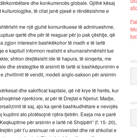
Gr
dërkombëtare dhe konkurrencës globale. Gjithë kësaj
sfi
t kulturologjike, të cilat janë pjesë e rëndësishme e
Fja
 mjeshtërisht me një gjuhë komunikuese të admirueshme,
lek
 kuptuar qartë dhe për të reaguar për jo pak çështje, që
kom
tha zgjon interesim bashkëkohor të madh e të lartë
aqe e kapitull informon realisht e shumanshmërisht tue
kte; shtron drejtësisht ide të hapura, të sinqerta, me
le dhe strategjike të arsimit të lartë si bashkëpunimin e
Kat
e zhvillimit të vendit, modeli anglo-sakson për arsimin
kërkesat dhe sakrificat kapitale, që në krye të herës, kur
hoqërisë njerëzore, ai për të Drejtat e Njeriut. Madje,
rsalizimit të saj, ajo ka qenë bashkudhëtare e nevojës
Ark
loj kuptimi ato plotësojnë njëra-tjetrën. Eseja ma e parë
l: “Keqkuptime për arsimin e lartë në Shqipëri” (f. 15- 20),
rejtën për t’u arsimuar në universitet dhe në shkollat e