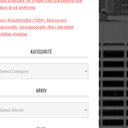
uaja shqiptare në SHBA mes sukseseve dhe
dave të së ardhmes
lori i Kristoforidhit (1904): Monument
sikografik, etnogjeografik dhe i identitetit
bëtar shqiptar
KATEGORITË
egoritë
ARKIV
iv