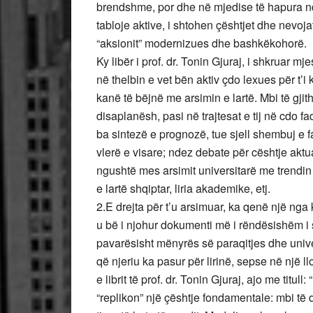
brendshme, por dhe në mjedise të hapura n
tabloje aktive, i shtohen çështjet dhe nevoja
“aksionit” modernizues dhe bashkëkohorë.
Ky libër i prof. dr. Tonin Gjuraj, i shkruar
në thelbin e vet bën aktiv çdo lexues për t’i
kanë të bëjnë me arsimin e lartë. Mbi të gji
disaplanësh, pasi në trajtesat e tij në cdo f
ba sintezë e prognozë, tue sjell shembuj e fa
vlerë e visare; ndez debate për cështje aktua
ngushtë mes arsimit universitarë me trendin 
e lartë shqiptar, liria akademike, etj.
2.E drejta për t’u arsimuar, ka qenë një nga 
u bë i njohur dokumenti më i rëndësishëm i s
pavarësisht mënyrës së paraqitjes dhe unive
që njeriu ka pasur për lirinë, sepse në një l
e librit të prof. dr. Tonin Gjuraj, ajo me titul
“replikon” një çështje fondamentale: mbi të d