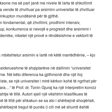
aksone ma së pari janë me nivele të larta të shkollimit
a vende të zhvilluar pa arsimim universitar të zhvilluar
 nënkupton mundësinë për të gjithë.
fondamental, që zhvillimi, prodhimi intensiv,
up, konkurrenca si nevojë e progresit dhe arsimimi i
ademike, mbetet një provë e rëndësishme e vektorit të
a mbështetur arsimin e lartë në këtë marrëdhënie, – kjo
siderueshme të shqiptarëve në dallimin “universitet
hme. Në këto diferenca ka gjithmonë dhe një lloj
iste, se një universitet i mirë kërkon kohë të ngrihet për
uara…” të Prof. dr. Tonin Gjuraj ka një interpretim konciz
e të tillë. Autori sjell një vështrim klasifikues të
anë të tillë për shkakun se sa ato i shërbejnë shoqërisë,
i shërbejnë tregut të punës (i cili më së shumti është