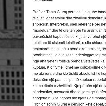
Prof. dr. Tonin Gjuraj përmes një gjuhe bind
të cilat lidhet arsimi dhe zhvillimi demokrati
shpjegon, interpreton, sjell referencë për ne
“modeluar” dhe të drejtën për t’u arsimuar. N
pavarësisht hapësirës së krijuar, vërehet një
totalitare të sistemit totalitarë, e cila shfaq
arsimtarë”, “të gjithë u bënë ekonomistë”, “të
prodhim” etj lloje të kësaj “ideologjie” të 
nga ana tjetër. Politika brenda vetëvetes ka 
kuptuar. Kjo frymë lidhet me psikologjinë di
me ato rurale dhe kjo është absolutisht e ku
dukshëm një paaftësi për të kuptuar raportet
ka me ritmin e zhvillimit. Kjo përbën një detyr
akademikët, mësuesit dhe të tjerët që t’i a
shoqëria nuk tejngopet me njerëz që mbarojnë
Prof. dr. Tonin Gjuraj e përvijon këtë debat, 