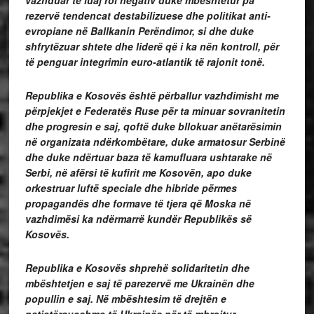
rezervë tendencat destabilizuese dhe politikat anti-
evropiane në Ballkanin Perëndimor, si dhe duke
shfrytëzuar shtete dhe liderë që i ka nën kontroll, për
të penguar integrimin euro-atlantik të rajonit tonë.
Republika e Kosovës është përballur vazhdimisht me
përpjekjet e Federatës Ruse për ta minuar sovranitetin
dhe progresin e saj, qoftë duke bllokuar anëtarësimin
në organizata ndërkombëtare, duke armatosur Serbinë
dhe duke ndërtuar baza të kamufluara ushtarake në
Serbi, në afërsi të kufirit me Kosovën, apo duke
orkestruar luftë speciale dhe hibride përmes
propagandës dhe formave të tjera që Moska në
vazhdimësi ka ndërmarrë kundër Republikës së
Kosovës.
Republika e Kosovës shprehë solidaritetin dhe
mbështetjen e saj të parezervë me Ukrainën dhe
popullin e saj. Në mbështesim të drejtën e
patjetërsueshme të Ukrainës për të mbrojtur