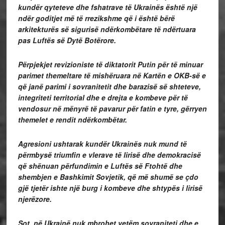
kundër qyteteve dhe fshatrave të Ukrainës është një
ndër goditjet më të rrezikshme që i është bërë
arkitekturës së sigurisë ndërkombëtare të ndërtuara
pas Luftës së Dytë Botërore.
Përpjekjet revizioniste të diktatorit Putin për të minuar
parimet themeltare të mishëruara në Kartën e OKB-së e
që janë parimi i sovranitetit dhe barazisë së shteteve,
integriteti territorial dhe e drejta e kombeve për të
vendosur në mënyrë të pavarur për fatin e tyre, gërryen
themelet e rendit ndërkombëtar.
Agresioni ushtarak kundër Ukrainës nuk mund të
përmbysë triumfin e vlerave të lirisë dhe demokracisë
që shënuan përfundimin e Luftës së Ftohtë dhe
shembjen e Bashkimit Sovjetik, që më shumë se çdo
gjë tjetër ishte një burg i kombeve dhe shtypës i lirisë
njerëzore.
Sot, në Ukrainë nuk mbrohet vetëm sovraniteti dhe e