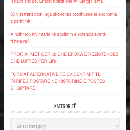
letrave shqipe, Ernest Koliqit dhe At Gjergj Fishta
36 vjet tranzicion, nga ekonomia prodhuese te ekonomia
e përfitimit
A ndihmon krijimtaria në zbulimin e potencialeve të
fshehura?
PROF. AHMET QERIQI DHE EPOKA E REZISTENCЁS
DHE LUFTЁS PЁR LIRI!
FORMAT ALTERNATIVE TË EVIDENTIMIT TË
TARIFËS POSTARE NË HISTORINË E POSTËS
SHQIPTARE
KATEGORITË
Kategoritë