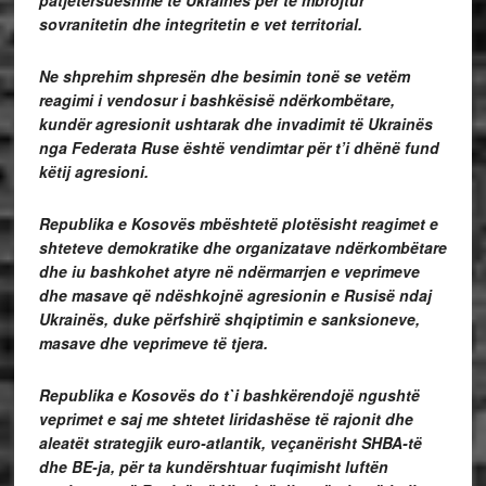
sovranitetin dhe integritetin e vet territorial.
Ne shprehim shpresën dhe besimin tonë se vetëm
reagimi i vendosur i bashkësisë ndërkombëtare,
kundër agresionit ushtarak dhe invadimit të Ukrainës
nga Federata Ruse është vendimtar për t’i dhënë fund
këtij agresioni.
Republika e Kosovës mbështetë plotësisht reagimet e
shteteve demokratike dhe organizatave ndërkombëtare
dhe iu bashkohet atyre në ndërmarrjen e veprimeve
dhe masave që ndëshkojnë agresionin e Rusisë ndaj
Ukrainës, duke përfshirë shqiptimin e sanksioneve,
masave dhe veprimeve të tjera.
Republika e Kosovës do t`i bashkërendojë ngushtë
veprimet e saj me shtetet liridashëse të rajonit dhe
aleatët strategjik euro-atlantik, veçanërisht SHBA-të
dhe BE-ja, për ta kundërshtuar fuqimisht luftën