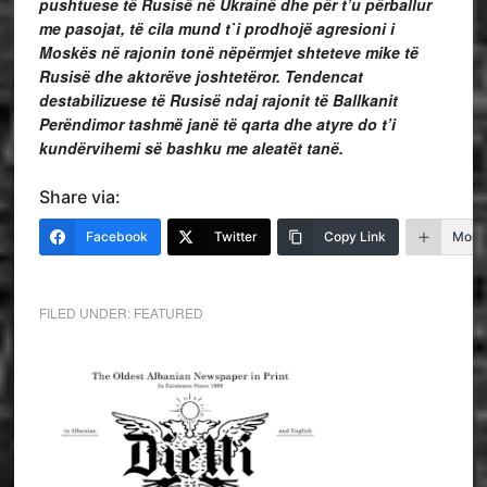
pushtuese të Rusisë në Ukrainë dhe për t’u përballur
me pasojat, të cila mund t`i prodhojë agresioni i
Moskës në rajonin tonë nëpërmjet shteteve mike të
Rusisë dhe aktorëve joshtetëror. Tendencat
destabilizuese të Rusisë ndaj rajonit të Ballkanit
Perëndimor tashmë janë të qarta dhe atyre do t’i
kundërvihemi së bashku me aleatët tanë.
Share via:
Facebook
Twitter
Copy Link
More
FILED UNDER:
FEATURED