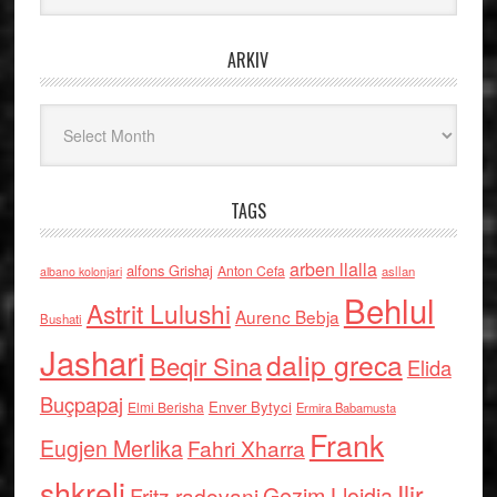
ARKIV
Arkiv
TAGS
arben llalla
alfons Grishaj
Anton Cefa
asllan
albano kolonjari
Behlul
Astrit Lulushi
Aurenc Bebja
Bushati
Jashari
dalip greca
Beqir Sina
Elida
Buçpapaj
Enver Bytyci
Elmi Berisha
Ermira Babamusta
Frank
Eugjen Merlika
Fahri Xharra
shkreli
Ilir
Gezim Llojdia
Fritz radovani