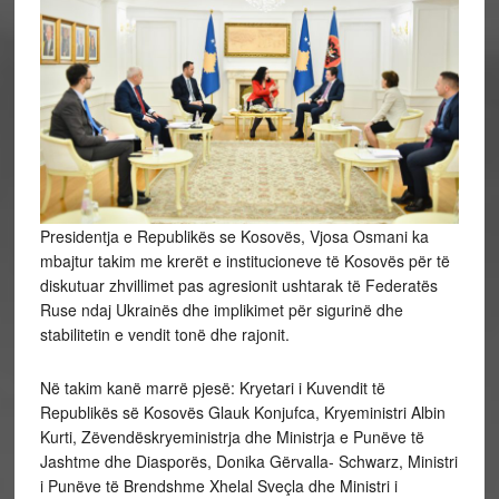
Presidentja e Republikës se Kosovës, Vjosa Osmani ka
mbajtur takim me krerët e institucioneve të Kosovës për të
diskutuar zhvillimet pas agresionit ushtarak të Federatës
Ruse ndaj Ukrainës dhe implikimet për sigurinë dhe
stabilitetin e vendit tonë dhe rajonit.
Në takim kanë marrë pjesë: Kryetari i Kuvendit të
Republikës së Kosovës Glauk Konjufca, Kryeministri Albin
Kurti, Zëvendëskryeministrja dhe Ministrja e Punëve të
Jashtme dhe Diasporës, Donika Gërvalla- Schwarz, Ministri
i Punëve të Brendshme Xhelal Sveçla dhe Ministri i