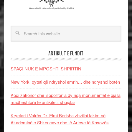
ARTIKUJT E FUNDIT
SPAÇI NUK E MPOSHTI SHPIRTIN
New York, qyteti që ndryshoi emrin… dhe ndryshoi botën
Kodi zakonor dhe isopolifonia dy nga monumentet e gjalla
madhështore të antikitetit shqiptar
Kryetari i Vatrës Dr. Elmi Berisha zhvilloi takim në
Akademinë e Shkencave dhe të Arteve të Kosovës