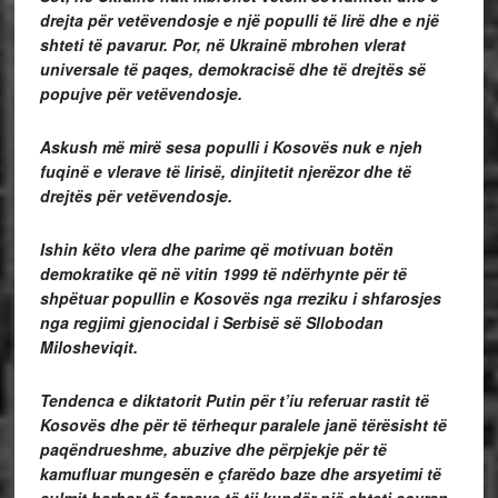
drejta për vetëvendosje e një populli të lirë dhe e një
shteti të pavarur. Por, në Ukrainë mbrohen vlerat
universale të paqes, demokracisë dhe të drejtës së
popujve për vetëvendosje.
Askush më mirë sesa populli i Kosovës nuk e njeh
fuqinë e vlerave të lirisë, dinjitetit njerëzor dhe të
drejtës për vetëvendosje.
Ishin këto vlera dhe parime që motivuan botën
demokratike që në vitin 1999 të ndërhynte për të
shpëtuar popullin e Kosovës nga rreziku i shfarosjes
nga regjimi gjenocidal i Serbisë së Sllobodan
Milosheviqit.
Tendenca e diktatorit Putin për t’iu referuar rastit të
Kosovës dhe për të tërhequr paralele janë tërësisht të
paqëndrueshme, abuzive dhe përpjekje për të
kamufluar mungesën e çfarëdo baze dhe arsyetimi të
sulmit barbar të forcave të tij kundër një shteti sovran.