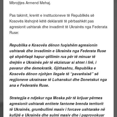
Mbrojtjes Armend Mehaj.
Pas takimit, krerët e institucioneve të Republikës së
Kosovës lëshojnë këtë deklaratë të përbashkët pas
agresionit ushtarak dhe invadimit të Ukrainës nga Federata
Ruse:
Republika e Kosovës dënon fuqishëm agresionin
ushtarak dhe invadimin e Ukrainës nga Federata Ruse
që shpërfaqë hapur qëllimin rus për të minuar të
drejtën e Ukrainës për të ekzistuar si shtet i lirë, i
pavarur dhe demokratik. Gjithashtu, Republika e
Kosovës dënon njohjen ilegale të “pavarësisë” së
regjioneve ukrainase të Luhanskut dhe Donetskut nga
ana e Federatës Ruse.
Strategjia e ndjekur nga Moska për të krijuar përmes
agresionit ushtarak entitete fantome brenda territorit
të Ukrainës, grumbullimi masiv i forcave ushtarake në
kufijtë e Ukrainës dhe sulmi masiv dhe i paprovokuar