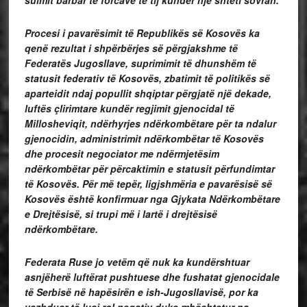
Procesi i pavarësimit të Republikës së Kosovës ka
qenë rezultat i shpërbërjes së përgjakshme të
Federatës Jugosllave, suprimimit të dhunshëm të
statusit federativ të Kosovës, zbatimit të politikës së
aparteidit ndaj popullit shqiptar përgjatë një dekade,
luftës çlirimtare kundër regjimit gjenocidal të
Millosheviqit, ndërhyrjes ndërkombëtare për ta ndalur
gjenocidin, administrimit ndërkombëtar të Kosovës
dhe procesit negociator me ndërmjetësim
ndërkombëtar për përcaktimin e statusit përfundimtar
të Kosovës. Për më tepër, ligjshmëria e pavarësisë së
Kosovës është konfirmuar nga Gjykata Ndërkombëtare
e Drejtësisë, si trupi më i lartë i drejtësisë
ndërkombëtare.
Federata Ruse jo vetëm që nuk ka kundërshtuar
asnjëherë luftërat pushtuese dhe fushatat gjenocidale
të Serbisë në hapësirën e ish-Jugosllavisë, por ka
vazhduar të luaj rol negativ duke mbështetur pa