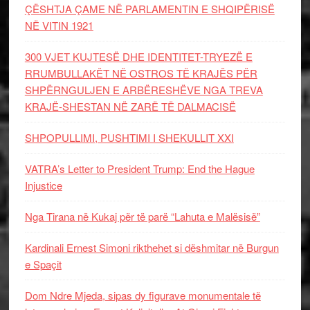
ÇËSHTJA ÇAME NË PARLAMENTIN E SHQIPËRISË
NË VITIN 1921
300 VJET KUJTESË DHE IDENTITET-TRYEZË E
RRUMBULLAKËT NË OSTROS TË KRAJËS PËR
SHPËRNGULJEN E ARBËRESHËVE NGA TREVA
KRAJË-SHESTAN NË ZARË TË DALMACISË
SHPOPULLIMI, PUSHTIMI I SHEKULLIT XXI
VATRA’s Letter to President Trump: End the Hague
Injustice
Nga Tirana në Kukaj për të parë “Lahuta e Malësisë”
Kardinali Ernest Simoni rikthehet si dëshmitar në Burgun
e Spaçit
Dom Ndre Mjeda, sipas dy figurave monumentale të