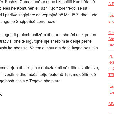
ës Dr. Pashko Camaj, anëtar edhe i këshillit Kombëtar të
A 
jelës në Komunën e Tuzit. Kjo fitore tregoi se sa i
i partive shqiptare që veprojnë në Mal të Zi dhe kudo
Kri
 trungut të Shqipërisë Londineze.
shq
Gre
që tregojnë profesionalizëm dhe ndershmëri në kryerjen
Shq
trativ si dhe të sigurojnë një shërbim të denjë për të
Riv
sisht kombësisë. Vetëm ëkshtu ata do të fitojnë besimin
PU
NG
esmarrjen dhe rritjen e entuziazmit në ditën e votimeve,
— 
: Investime dhe mbështetje reale në Tuz, me qëllim që
TE
ë boshjatisja e Trojeve shqiptare!
Kuj
Ko
A”
SP