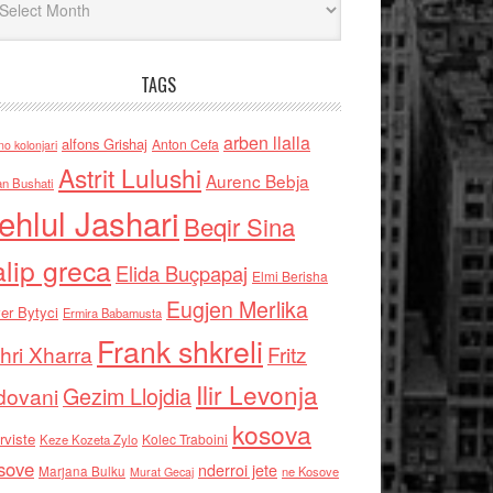
TAGS
arben llalla
alfons Grishaj
Anton Cefa
no kolonjari
Astrit Lulushi
Aurenc Bebja
an Bushati
ehlul Jashari
Beqir Sina
alip greca
Elida Buçpapaj
Elmi Berisha
Eugjen Merlika
er Bytyci
Ermira Babamusta
Frank shkreli
hri Xharra
Fritz
Ilir Levonja
Gezim Llojdia
dovani
kosova
rviste
Kolec Traboini
Keze Kozeta Zylo
sove
nderroi jete
Marjana Bulku
ne Kosove
Murat Gecaj