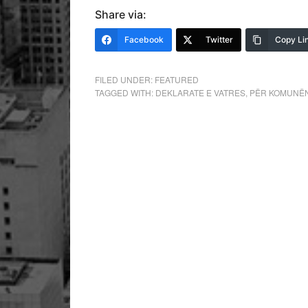
Share via:
Facebook
Twitter
Copy Li
FILED UNDER:
FEATURED
TAGGED WITH:
DEKLARATE E VATRES
,
PËR KOMUNËN