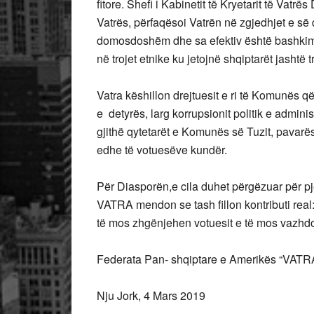
fitore. Shefi i Kabinetit të Kryetarit të Vatr
Vatrës, përfaqësoi Vatrën në zgjedhjet e së d
domosdoshëm dhe sa efektiv është bashkimi 
në trojet etnike ku jetojnë shqiptarët jashtë
Vatra këshillon drejtuesit e ri të Komunës 
e detyrës, larg korrupsionit politik e adminis
gjithë qytetarët e Komunës së Tuzit, pavarë
edhe të votuesëve kundër.
Për Diasporën,e cila duhet përgëzuar për pj
VATRA mendon se tash fillon kontributi real
të mos zhgënjehen votuesit e të mos vazhdoj
Federata Pan- shqiptare e Amerikës “VATR
Nju Jork, 4 Mars 2019