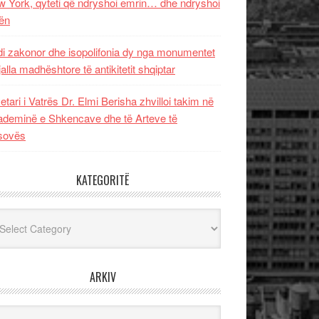
 York, qyteti që ndryshoi emrin… dhe ndryshoi
ën
i zakonor dhe isopolifonia dy nga monumentet
jalla madhështore të antikitetit shqiptar
etari i Vatrës Dr. Elmi Berisha zhvilloi takim në
deminë e Shkencave dhe të Arteve të
sovës
KATEGORITË
egoritë
ARKIV
iv