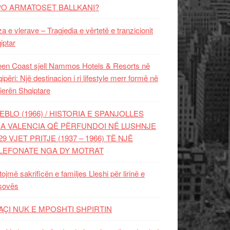
PO ARMATOSET BALLKANI?
za e vlerave – Tragjedia e vërtetë e tranzicionit
iptar
en Coast sjell Nammos Hotels & Resorts në
ipëri: Një destinacion i ri lifestyle merr formë në
ierën Shqiptare
EBLO (1966) / HISTORIA E SPANJOLLES
A VALENCIA QË PËRFUNDOI NË LUSHNJE
29 VJET PRITJE (1937 – 1966) TË NJË
LEFONATE NGA DY MOTRAT
tojmë sakrificën e familjes Lleshi për lirinë e
sovës
AÇI NUK E MPOSHTI SHPIRTIN