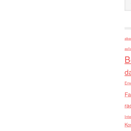
alba
asll
B
d
Env
Fa
ra
Inte
Ko