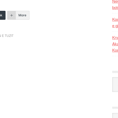
New
bot
nk
More
Kod
e g
 E TUZIT
Kry
Aka
Ko
Kat
Ark