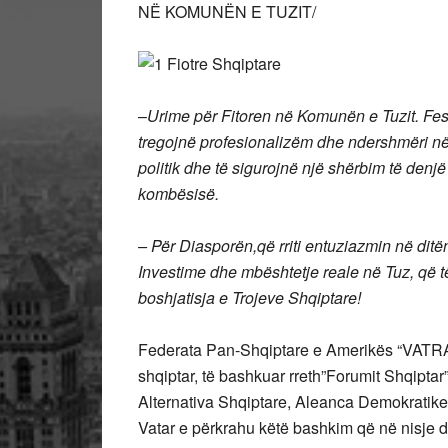
NË KOMUNËN E TUZIT/
–
Urime për Fitoren në Komunën e Tuzit. Festa
tregojnë profesionalizëm dhe ndershmëri në k
politik dhe të sigurojnë një shërbim të denj
kombësisë.
– Për Diasporën,që rriti entuziazmin në ditën
Investime dhe mbështetje reale në Tuz, që 
boshjatisja e Trojeve Shqiptare!
Federata Pan-Shqiptare e Amerikës “VATRA” 
shqiptar, të bashkuar rreth”Forumit Shqiptar” 
Alternativa Shqiptare, Aleanca Demokratik
Vatar e përkrahu këtë bashkim që në nisje d