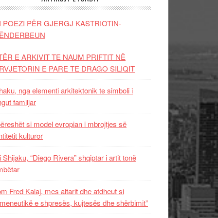
I POEZI PËR GJERGJ KASTRIOTIN-
ËNDERBEUN
TËR E ARKIVIT TE NAUM PRIFTIT NË
RVJETORIN E PARE TE DRAGO SILIQIT
aku, nga elementi arkitektonik te simboli i
ngut familjar
ëreshët si model evropian i mbrojtjes së
titetit kulturor
i Shijaku, “Diego Rivera” shqiptar i artit tonë
mbëtar
m Fred Kalaj, mes altarit dhe atdheut si
meneutikë e shpresës, kujtesës dhe shërbimit”