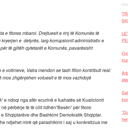
TR
SK
 e fitores mbaroi. Drejtuesit e rinj të Komunës të
LE
ryerjen e detyrës, larg korrupsionit administrativ e
PE
ë për të gjitëh qytetarët e Komunës, pavarësisht
Oxh
tru
 e votimeve, Vatra mendon se tash fillon kontributi real:
Arb
të mos zhgënjehen votuesit e të mos vazhdojë
iden
Sal
ko
e ndoqi nga afër ecurinë e fushatës së Kualicionit
në përbërje të të cilit lidhën”Besën” për fitore:
“Do
e e Shqiptarëve dhe Bashkimi Demokratik Shqiptar.
her
he ndjehet mirë që parashikimi i saj u konkretizua me